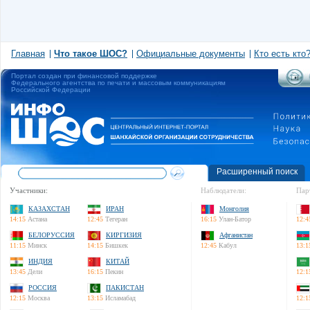
Главная
Что такое ШОС?
Официальные документы
Кто есть кто
Портал создан при финансовой поддержке
Федерального агентства по печати и массовым коммуникациям
Российской Федерации
Расширенный поиск
Участники:
Наблюдатели:
Пар
КАЗАХСТАН
ИРАН
Монголия
14:15
Астана
12:45
Тегеран
16:15
Улан-Батор
12:4
БЕЛОРУССИЯ
КИРГИЗИЯ
Афганистан
11:15
Минск
14:15
Бишкек
12:45
Кабул
13:1
ИНДИЯ
КИТАЙ
13:45
Дели
16:15
Пекин
12:1
РОССИЯ
ПАКИСТАН
12:15
Москва
13:15
Исламабад
12:1