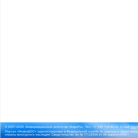
© 2007-2026, Информационное агентство ИнфоРос. Тел.: +7 495 718-84-11, E-mail:
info
Портал «ИнфоШОС» зарегистрирован в Федеральной службе по надзору в сфере массо
охраны культурного наследия. Свидетельство Эл № 77-31649 от 04 апреля 2008 г.