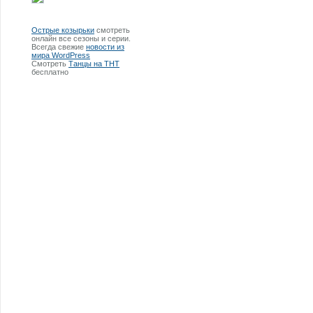
Острые козырьки
смотреть
онлайн все сезоны и серии.
Всегда свежие
новости из
мира WordPress
Смотреть
Танцы на ТНТ
бесплатно