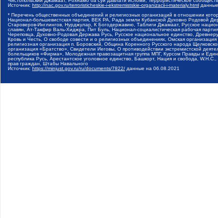
Чистопольский Джамаат, Рохнамо ба суи давлати исломи, Террористическое сообщест
Источник:
http://nac.gov.ru/terroristicheskie-i-ekstremistskie-organizacii-i-materialy.html
данные
* Перечень общественных объединений и религиозных организаций в отношении котор
Национал-большевистская партия, ВЕК РА, Рада земли Кубанской Духовно Родовой Де
Староверов-Инглингов, Нурджулар, К Богодержавию, Таблиги Джамаат, Русское наци
славян, Ат-Такфир Валь-Хиджра, Пит Буль, Национал-социалистическая рабочая парт
Череповца, Духовно-Родовая Держава Русь, Русское национальное единство, Древнер
Кровь и Честь, О свободе совести и о религиозных объединениях, Омская организаци
религиозная организация п. Боровский, Община Коренного Русского народа Щелковског
организация «Братство», Свидетели Иеговы, О противодействии экстремистской деяте
болельщиков «Фирма», Молодежная правозащитная группа МПГ, Курсом Правды и Единен
республика Русь, Арестантское уголовное единство, Башкорт, Нация и свобода, W.H.С
прав граждан, Штабы Навального
Источник:
https://minjust.gov.ru/ru/documents/7822/
данные на
06.08.2021