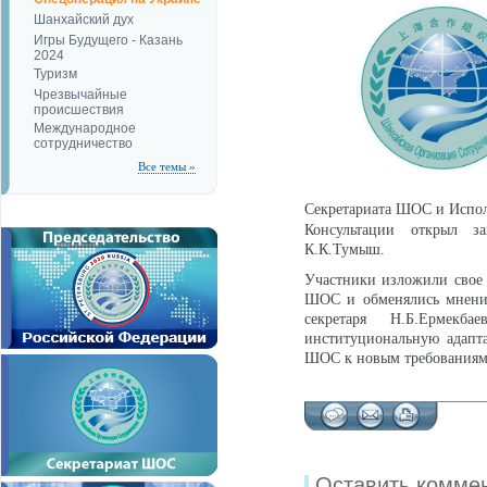
Шанхайский дух
Игры Будущего - Казань
2024
Туризм
Чрезвычайные
происшествия
Международное
сотрудничество
Все темы »
Секретариата ШОС и Исп
Консультации открыл з
К.К.Тумыш.
Участники изложили свое 
ШОС и обменялись мнения
секретаря Н.Б.Ермекб
институциональную адапт
ШОС к новым требованиям 
Оставить комме