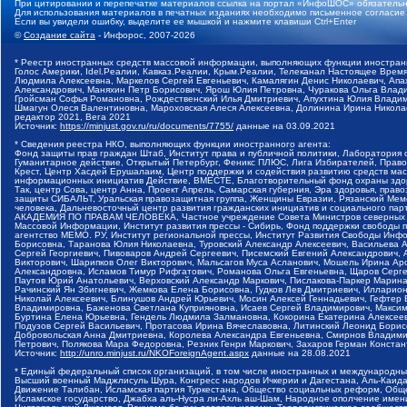
При цитировании и перепечатке материалов ссылка на портал «ИнфоШОС» обязательн
Для использования материалов в печатных изданиях необходимо письменное согласие
Если вы увидели ошибку, выделите ее мышкой и нажмите клавиши Ctrl+Enter
©
Создание сайта
- Инфорос, 2007-2026
* Реестр иностранных средств массовой информации, выполняющих функции иностранн
Голос Америки, Idel.Реалии, Кавказ.Реалии, Крым.Реалии, Телеканал Настоящее Время
Людмила Алексеевна, Маркелов Сергей Евгеньевич, Камалягин Денис Николаевич, Апах
Александрович, Маняхин Петр Борисович, Ярош Юлия Петровна, Чуракова Ольга Влади
Гройсман Софья Романовна, Рождественский Илья Дмитриевич, Апухтина Юлия Владимир
Шмагун Олеся Валентиновна, Мароховская Алеся Алексеевна, Долинина Ирина Никола
редактор 2021, Вега 2021
Источник:
https://minjust.gov.ru/ru/documents/7755/
данные на
03.09.2021
* Сведения реестра НКО, выполняющих функции иностранного агента:
Фонд защиты прав граждан Штаб, Институт права и публичной политики, Лаборатория
Гуманитарное действие, Открытый Петербург, Феникс ПЛЮС, Лига Избирателей, Правов
Крест, Центр Хасдей Ерушалаим, Центр поддержки и содействия развитию средств мас
информационных инициатив Действие, ВМЕСТЕ, Благотворительный фонд охраны здоров
Так, центр Сова, центр Анна, Проект Апрель, Самарская губерния, Эра здоровья, пр
защиты СИБАЛЬТ, Уральская правозащитная группа, Женщины Евразии, Рязанский Мемо
человека, Дальневосточный центр развития гражданских инициатив и социального пар
АКАДЕМИЯ ПО ПРАВАМ ЧЕЛОВЕКА, Частное учреждение Совета Министров северных стр
Массовой Информации, Институт развития прессы - Сибирь, Фонд поддержки свободы 
агентство МЕМО. РУ, Институт региональной прессы, Институт Развития Свободы Инф
Борисовна, Таранова Юлия Николаевна, Туровский Александр Алексеевич, Васильева 
Сергей Георгиевич, Пивоваров Андрей Сергеевич, Писемский Евгений Александрович,
Викторович, Шарипков Олег Викторович, Мальсагов Муса Асланович, Мошель Ирина Ар
Александровна, Исламов Тимур Рифгатович, Романова Ольга Евгеньевна, Щаров Серг
Паутов Юрий Анатольевич, Верховский Александр Маркович, Пислакова-Паркер Марина
Рачинский Ян Збигневич, Жемкова Елена Борисовна, Гудков Лев Дмитриевич, Иллари
Николай Алексеевич, Блинушов Андрей Юрьевич, Мосин Алексей Геннадьевич, Гефтер
Владимировна, Баженова Светлана Куприяновна, Исаев Сергей Владимирович, Максим
Буртина Елена Юрьевна, Гендель Людмила Залмановна, Кокорина Екатерина Алексеев
Подузов Сергей Васильевич, Протасова Ирина Вячеславовна, Литинский Леонид Борис
Добровольская Анна Дмитриевна, Королева Александра Евгеньевна, Смирнов Владими
Петрович, Полякова Мара Федоровна, Резник Генри Маркович, Захаров Герман Конста
Источник:
http://unro.minjust.ru/NKOForeignAgent.aspx
данные на
28.08.2021
* Единый федеральный список организаций, в том числе иностранных и международны
Высший военный Маджлисуль Шура, Конгресс народов Ичкерии и Дагестана, Аль-Каида, 
Движение Талибан, Исламская партия Туркестана, Общество социальных реформ, Общес
Исламское государство, Джабха аль-Нусра ли-Ахль аш-Шам, Народное ополчение имен