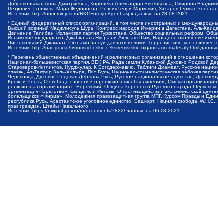
Добровольская Анна Дмитриевна, Королева Александра Евгеньевна, Смирнов Владими
Петрович, Полякова Мара Федоровна, Резник Генри Маркович, Захаров Герман Конста
Источник:
http://unro.minjust.ru/NKOForeignAgent.aspx
данные на
28.08.2021
* Единый федеральный список организаций, в том числе иностранных и международны
Высший военный Маджлисуль Шура, Конгресс народов Ичкерии и Дагестана, Аль-Каида, 
Движение Талибан, Исламская партия Туркестана, Общество социальных реформ, Общес
Исламское государство, Джабха аль-Нусра ли-Ахль аш-Шам, Народное ополчение имен
Чистопольский Джамаат, Рохнамо ба суи давлати исломи, Террористическое сообщест
Источник:
http://nac.gov.ru/terroristicheskie-i-ekstremistskie-organizacii-i-materialy.html
данные
* Перечень общественных объединений и религиозных организаций в отношении котор
Национал-большевистская партия, ВЕК РА, Рада земли Кубанской Духовно Родовой Де
Староверов-Инглингов, Нурджулар, К Богодержавию, Таблиги Джамаат, Русское наци
славян, Ат-Такфир Валь-Хиджра, Пит Буль, Национал-социалистическая рабочая парт
Череповца, Духовно-Родовая Держава Русь, Русское национальное единство, Древнер
Кровь и Честь, О свободе совести и о религиозных объединениях, Омская организаци
религиозная организация п. Боровский, Община Коренного Русского народа Щелковског
организация «Братство», Свидетели Иеговы, О противодействии экстремистской деяте
болельщиков «Фирма», Молодежная правозащитная группа МПГ, Курсом Правды и Единен
республика Русь, Арестантское уголовное единство, Башкорт, Нация и свобода, W.H.С
прав граждан, Штабы Навального
Источник:
https://minjust.gov.ru/ru/documents/7822/
данные на
06.08.2021