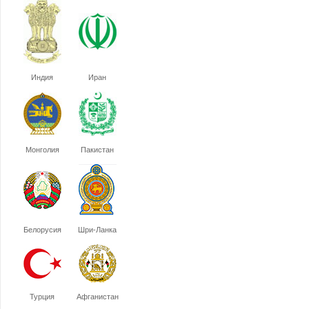
Индия
Иран
Монголия
Пакистан
Белорусия
Шри-Ланка
Турция
Афганистан