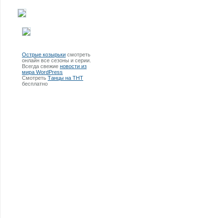
Острые козырьки
смотреть
онлайн все сезоны и серии.
Всегда свежие
новости из
мира WordPress
Смотреть
Танцы на ТНТ
бесплатно