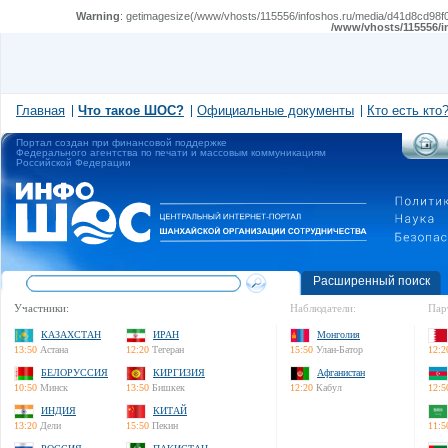
Warning
: getimagesize(/www/vhosts/115556/infoshos.ru/media/d41d8cd98f00b
/www/vhosts/115556/i
Главная
Что такое ШОС?
Официальные документы
Кто есть кто
Портал создан при финансовой поддержке
Федерального агентства по печати и массовым коммуникациям
Российской Федерации
Расширенный поиск
Участники:
Наблюдатели:
Пар
КАЗАХСТАН
ИРАН
Монголия
13:50
Астана
12:20
Тегеран
15:50
Улан-Батор
12:2
БЕЛОРУССИЯ
КИРГИЗИЯ
Афганистан
10:50
Минск
13:50
Бишкек
12:20
Кабул
12:5
ИНДИЯ
КИТАЙ
13:20
Дели
15:50
Пекин
11:5