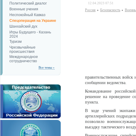
Политический диалог
12.04.2023 07:51
Военные учения
Россия
Безопаcность
Военны
Неспокойный Кавказ
Спецоперация на Украине
Шанхайский дух
Игры Будущего - Казань
2024
Туризм
Чрезвычайные
происшествия
Международное
сотрудничество
Все темы »
правительственных войск 
сообщении ведомства.
Командование российско
решение на проведение с
пункта.
В ходе учений экипажи
артиллерийских подраздел
позволило военнослужащи
высадку тактического возд
Военнослужащие сирийск