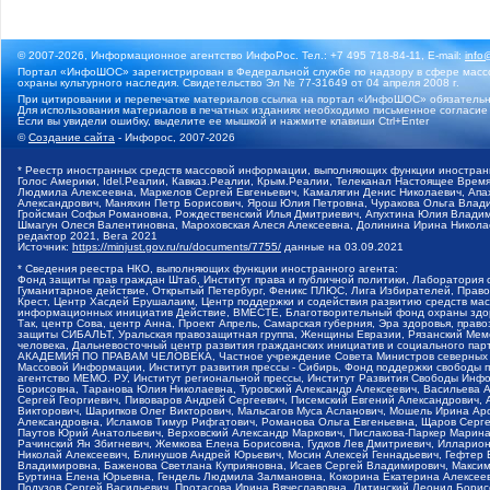
© 2007-2026, Информационное агентство ИнфоРос. Тел.: +7 495 718-84-11, E-mail:
info
Портал «ИнфоШОС» зарегистрирован в Федеральной службе по надзору в сфере массо
охраны культурного наследия. Свидетельство Эл № 77-31649 от 04 апреля 2008 г.
При цитировании и перепечатке материалов ссылка на портал «ИнфоШОС» обязательн
Для использования материалов в печатных изданиях необходимо письменное согласие
Если вы увидели ошибку, выделите ее мышкой и нажмите клавиши Ctrl+Enter
©
Создание сайта
- Инфорос, 2007-2026
* Реестр иностранных средств массовой информации, выполняющих функции иностранн
Голос Америки, Idel.Реалии, Кавказ.Реалии, Крым.Реалии, Телеканал Настоящее Время
Людмила Алексеевна, Маркелов Сергей Евгеньевич, Камалягин Денис Николаевич, Апах
Александрович, Маняхин Петр Борисович, Ярош Юлия Петровна, Чуракова Ольга Влади
Гройсман Софья Романовна, Рождественский Илья Дмитриевич, Апухтина Юлия Владимир
Шмагун Олеся Валентиновна, Мароховская Алеся Алексеевна, Долинина Ирина Никола
редактор 2021, Вега 2021
Источник:
https://minjust.gov.ru/ru/documents/7755/
данные на
03.09.2021
* Сведения реестра НКО, выполняющих функции иностранного агента:
Фонд защиты прав граждан Штаб, Институт права и публичной политики, Лаборатория
Гуманитарное действие, Открытый Петербург, Феникс ПЛЮС, Лига Избирателей, Правов
Крест, Центр Хасдей Ерушалаим, Центр поддержки и содействия развитию средств мас
информационных инициатив Действие, ВМЕСТЕ, Благотворительный фонд охраны здоров
Так, центр Сова, центр Анна, Проект Апрель, Самарская губерния, Эра здоровья, пр
защиты СИБАЛЬТ, Уральская правозащитная группа, Женщины Евразии, Рязанский Мемо
человека, Дальневосточный центр развития гражданских инициатив и социального пар
АКАДЕМИЯ ПО ПРАВАМ ЧЕЛОВЕКА, Частное учреждение Совета Министров северных стр
Массовой Информации, Институт развития прессы - Сибирь, Фонд поддержки свободы 
агентство МЕМО. РУ, Институт региональной прессы, Институт Развития Свободы Инф
Борисовна, Таранова Юлия Николаевна, Туровский Александр Алексеевич, Васильева 
Сергей Георгиевич, Пивоваров Андрей Сергеевич, Писемский Евгений Александрович,
Викторович, Шарипков Олег Викторович, Мальсагов Муса Асланович, Мошель Ирина Ар
Александровна, Исламов Тимур Рифгатович, Романова Ольга Евгеньевна, Щаров Серг
Паутов Юрий Анатольевич, Верховский Александр Маркович, Пислакова-Паркер Марина
Рачинский Ян Збигневич, Жемкова Елена Борисовна, Гудков Лев Дмитриевич, Иллари
Николай Алексеевич, Блинушов Андрей Юрьевич, Мосин Алексей Геннадьевич, Гефтер
Владимировна, Баженова Светлана Куприяновна, Исаев Сергей Владимирович, Максим
Буртина Елена Юрьевна, Гендель Людмила Залмановна, Кокорина Екатерина Алексеев
Подузов Сергей Васильевич, Протасова Ирина Вячеславовна, Литинский Леонид Борис