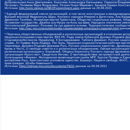
Добровольская Анна Дмитриевна, Королева Александра Евгеньевна, Смирнов Владими
Петрович, Полякова Мара Федоровна, Резник Генри Маркович, Захаров Герман Конста
Источник:
http://unro.minjust.ru/NKOForeignAgent.aspx
данные на
28.08.2021
* Единый федеральный список организаций, в том числе иностранных и международны
Высший военный Маджлисуль Шура, Конгресс народов Ичкерии и Дагестана, Аль-Каида, 
Движение Талибан, Исламская партия Туркестана, Общество социальных реформ, Общес
Исламское государство, Джабха аль-Нусра ли-Ахль аш-Шам, Народное ополчение имен
Чистопольский Джамаат, Рохнамо ба суи давлати исломи, Террористическое сообщест
Источник:
http://nac.gov.ru/terroristicheskie-i-ekstremistskie-organizacii-i-materialy.html
данные
* Перечень общественных объединений и религиозных организаций в отношении котор
Национал-большевистская партия, ВЕК РА, Рада земли Кубанской Духовно Родовой Де
Староверов-Инглингов, Нурджулар, К Богодержавию, Таблиги Джамаат, Русское наци
славян, Ат-Такфир Валь-Хиджра, Пит Буль, Национал-социалистическая рабочая парт
Череповца, Духовно-Родовая Держава Русь, Русское национальное единство, Древнер
Кровь и Честь, О свободе совести и о религиозных объединениях, Омская организаци
религиозная организация п. Боровский, Община Коренного Русского народа Щелковског
организация «Братство», Свидетели Иеговы, О противодействии экстремистской деяте
болельщиков «Фирма», Молодежная правозащитная группа МПГ, Курсом Правды и Единен
республика Русь, Арестантское уголовное единство, Башкорт, Нация и свобода, W.H.С
прав граждан, Штабы Навального
Источник:
https://minjust.gov.ru/ru/documents/7822/
данные на
06.08.2021