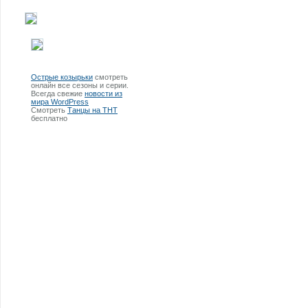
Острые козырьки
смотреть
онлайн все сезоны и серии.
Всегда свежие
новости из
мира WordPress
Смотреть
Танцы на ТНТ
бесплатно