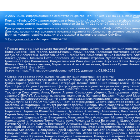
© 2007-2026, Информационное агентство ИнфоРос. Тел.: +7 495 718-84-11, E-mail:
info
Портал «ИнфоШОС» зарегистрирован в Федеральной службе по надзору в сфере массо
охраны культурного наследия. Свидетельство Эл № 77-31649 от 04 апреля 2008 г.
При цитировании и перепечатке материалов ссылка на портал «ИнфоШОС» обязательн
Для использования материалов в печатных изданиях необходимо письменное согласие
Если вы увидели ошибку, выделите ее мышкой и нажмите клавиши Ctrl+Enter
©
Создание сайта
- Инфорос, 2007-2026
* Реестр иностранных средств массовой информации, выполняющих функции иностранн
Голос Америки, Idel.Реалии, Кавказ.Реалии, Крым.Реалии, Телеканал Настоящее Время
Людмила Алексеевна, Маркелов Сергей Евгеньевич, Камалягин Денис Николаевич, Апах
Александрович, Маняхин Петр Борисович, Ярош Юлия Петровна, Чуракова Ольга Влади
Гройсман Софья Романовна, Рождественский Илья Дмитриевич, Апухтина Юлия Владимир
Шмагун Олеся Валентиновна, Мароховская Алеся Алексеевна, Долинина Ирина Никола
редактор 2021, Вега 2021
Источник:
https://minjust.gov.ru/ru/documents/7755/
данные на
03.09.2021
* Сведения реестра НКО, выполняющих функции иностранного агента:
Фонд защиты прав граждан Штаб, Институт права и публичной политики, Лаборатория
Гуманитарное действие, Открытый Петербург, Феникс ПЛЮС, Лига Избирателей, Правов
Крест, Центр Хасдей Ерушалаим, Центр поддержки и содействия развитию средств мас
информационных инициатив Действие, ВМЕСТЕ, Благотворительный фонд охраны здоров
Так, центр Сова, центр Анна, Проект Апрель, Самарская губерния, Эра здоровья, пр
защиты СИБАЛЬТ, Уральская правозащитная группа, Женщины Евразии, Рязанский Мемо
человека, Дальневосточный центр развития гражданских инициатив и социального пар
АКАДЕМИЯ ПО ПРАВАМ ЧЕЛОВЕКА, Частное учреждение Совета Министров северных стр
Массовой Информации, Институт развития прессы - Сибирь, Фонд поддержки свободы 
агентство МЕМО. РУ, Институт региональной прессы, Институт Развития Свободы Инф
Борисовна, Таранова Юлия Николаевна, Туровский Александр Алексеевич, Васильева 
Сергей Георгиевич, Пивоваров Андрей Сергеевич, Писемский Евгений Александрович,
Викторович, Шарипков Олег Викторович, Мальсагов Муса Асланович, Мошель Ирина Ар
Александровна, Исламов Тимур Рифгатович, Романова Ольга Евгеньевна, Щаров Серг
Паутов Юрий Анатольевич, Верховский Александр Маркович, Пислакова-Паркер Марина
Рачинский Ян Збигневич, Жемкова Елена Борисовна, Гудков Лев Дмитриевич, Иллари
Николай Алексеевич, Блинушов Андрей Юрьевич, Мосин Алексей Геннадьевич, Гефтер
Владимировна, Баженова Светлана Куприяновна, Исаев Сергей Владимирович, Максим
Буртина Елена Юрьевна, Гендель Людмила Залмановна, Кокорина Екатерина Алексеев
Подузов Сергей Васильевич, Протасова Ирина Вячеславовна, Литинский Леонид Борис