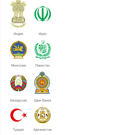
Индия
Иран
Монголия
Пакистан
Белорусия
Шри-Ланка
Турция
Афганистан