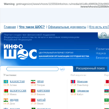
Warning
: getimagesize(/www/vhosts/115556/infoshos.ru/media/d41d8cd98f00b204e980099
/www/vhosts/115556/i
Главная
Что такое ШОС?
Официальные документы
Кто есть кто
Портал создан при финансовой поддержке
Федерального агентства по печати и массовым коммуникациям
Российской Федерации
Расширенный поиск
Участники:
Наблюдатели:
Пар
КАЗАХСТАН
ИРАН
Монголия
15:29
Астана
13:59
Тегеран
17:29
Улан-Батор
13:5
БЕЛОРУССИЯ
КИРГИЗИЯ
Афганистан
12:29
Минск
15:29
Бишкек
13:59
Кабул
14:2
ИНДИЯ
КИТАЙ
14:59
Дели
17:29
Пекин
13:2