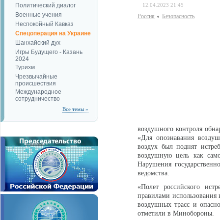
Политический диалог
12.04.2023 21:45
Военные учения
Россия
Безопаcность
Неспокойный Кавказ
Спецоперация на Украине
Шанхайский дух
Игры Будущего - Казань
2024
Туризм
Чрезвычайные
происшествия
Международное
сотрудничество
Все темы »
воздушного контроля обн
«Для опознавания воздуш
воздух был поднят истре
воздушную цель как сам
Нарушения государственн
ведомства.
«Полет российского истр
правилами использования 
воздушных трасс и опасн
отметили в Минобороны.