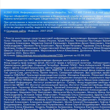
© 2007-2026, Информационное агентство ИнфоРос. Тел.: +7 495 718-84-11, E-mail:
info
Портал «ИнфоШОС» зарегистрирован в Федеральной службе по надзору в сфере массо
охраны культурного наследия. Свидетельство Эл № 77-31649 от 04 апреля 2008 г.
При цитировании и перепечатке материалов ссылка на портал «ИнфоШОС» обязательн
Для использования материалов в печатных изданиях необходимо письменное согласие
Если вы увидели ошибку, выделите ее мышкой и нажмите клавиши Ctrl+Enter
©
Создание сайта
- Инфорос, 2007-2026
* Реестр иностранных средств массовой информации, выполняющих функции иностранн
Голос Америки, Idel.Реалии, Кавказ.Реалии, Крым.Реалии, Телеканал Настоящее Время
Людмила Алексеевна, Маркелов Сергей Евгеньевич, Камалягин Денис Николаевич, Апах
Александрович, Маняхин Петр Борисович, Ярош Юлия Петровна, Чуракова Ольга Влади
Гройсман Софья Романовна, Рождественский Илья Дмитриевич, Апухтина Юлия Владимир
Шмагун Олеся Валентиновна, Мароховская Алеся Алексеевна, Долинина Ирина Никола
редактор 2021, Вега 2021
Источник:
https://minjust.gov.ru/ru/documents/7755/
данные на
03.09.2021
* Сведения реестра НКО, выполняющих функции иностранного агента:
Фонд защиты прав граждан Штаб, Институт права и публичной политики, Лаборатория
Гуманитарное действие, Открытый Петербург, Феникс ПЛЮС, Лига Избирателей, Правов
Крест, Центр Хасдей Ерушалаим, Центр поддержки и содействия развитию средств мас
информационных инициатив Действие, ВМЕСТЕ, Благотворительный фонд охраны здоров
Так, центр Сова, центр Анна, Проект Апрель, Самарская губерния, Эра здоровья, пр
защиты СИБАЛЬТ, Уральская правозащитная группа, Женщины Евразии, Рязанский Мемо
человека, Дальневосточный центр развития гражданских инициатив и социального пар
АКАДЕМИЯ ПО ПРАВАМ ЧЕЛОВЕКА, Частное учреждение Совета Министров северных стр
Массовой Информации, Институт развития прессы - Сибирь, Фонд поддержки свободы 
агентство МЕМО. РУ, Институт региональной прессы, Институт Развития Свободы Инф
Борисовна, Таранова Юлия Николаевна, Туровский Александр Алексеевич, Васильева 
Сергей Георгиевич, Пивоваров Андрей Сергеевич, Писемский Евгений Александрович,
Викторович, Шарипков Олег Викторович, Мальсагов Муса Асланович, Мошель Ирина Ар
Александровна, Исламов Тимур Рифгатович, Романова Ольга Евгеньевна, Щаров Серг
Паутов Юрий Анатольевич, Верховский Александр Маркович, Пислакова-Паркер Марина
Рачинский Ян Збигневич, Жемкова Елена Борисовна, Гудков Лев Дмитриевич, Иллари
Николай Алексеевич, Блинушов Андрей Юрьевич, Мосин Алексей Геннадьевич, Гефтер
Владимировна, Баженова Светлана Куприяновна, Исаев Сергей Владимирович, Максим
Буртина Елена Юрьевна, Гендель Людмила Залмановна, Кокорина Екатерина Алексеев
Подузов Сергей Васильевич, Протасова Ирина Вячеславовна, Литинский Леонид Борис