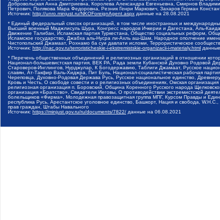
Добровольская Анна Дмитриевна, Королева Александра Евгеньевна, Смирнов Владими
Петрович, Полякова Мара Федоровна, Резник Генри Маркович, Захаров Герман Конста
Источник:
http://unro.minjust.ru/NKOForeignAgent.aspx
данные на
28.08.2021
* Единый федеральный список организаций, в том числе иностранных и международны
Высший военный Маджлисуль Шура, Конгресс народов Ичкерии и Дагестана, Аль-Каида, 
Движение Талибан, Исламская партия Туркестана, Общество социальных реформ, Общес
Исламское государство, Джабха аль-Нусра ли-Ахль аш-Шам, Народное ополчение имен
Чистопольский Джамаат, Рохнамо ба суи давлати исломи, Террористическое сообщест
Источник:
http://nac.gov.ru/terroristicheskie-i-ekstremistskie-organizacii-i-materialy.html
данные
* Перечень общественных объединений и религиозных организаций в отношении котор
Национал-большевистская партия, ВЕК РА, Рада земли Кубанской Духовно Родовой Де
Староверов-Инглингов, Нурджулар, К Богодержавию, Таблиги Джамаат, Русское наци
славян, Ат-Такфир Валь-Хиджра, Пит Буль, Национал-социалистическая рабочая парт
Череповца, Духовно-Родовая Держава Русь, Русское национальное единство, Древнер
Кровь и Честь, О свободе совести и о религиозных объединениях, Омская организаци
религиозная организация п. Боровский, Община Коренного Русского народа Щелковског
организация «Братство», Свидетели Иеговы, О противодействии экстремистской деяте
болельщиков «Фирма», Молодежная правозащитная группа МПГ, Курсом Правды и Единен
республика Русь, Арестантское уголовное единство, Башкорт, Нация и свобода, W.H.С
прав граждан, Штабы Навального
Источник:
https://minjust.gov.ru/ru/documents/7822/
данные на
06.08.2021