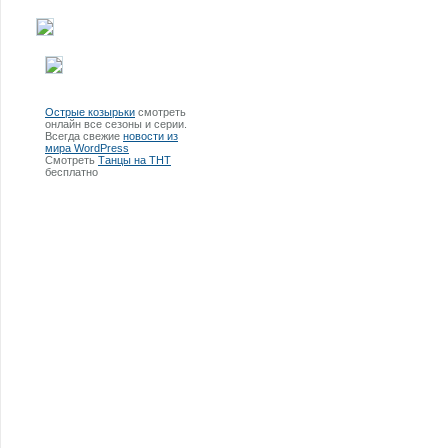
Острые козырьки
смотреть
онлайн все сезоны и серии.
Всегда свежие
новости из
мира WordPress
Смотреть
Танцы на ТНТ
бесплатно