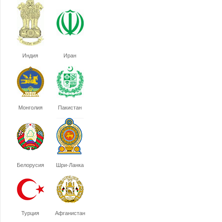
Индия
Иран
Монголия
Пакистан
Белорусия
Шри-Ланка
Турция
Афганистан