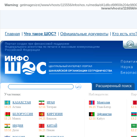
Warning
: getimagesize(/www/vhosts/115556/infoshos.ru/media/d41d8cd98f00b204e980099
/www/vhosts/115556/i
Главная
Что такое ШОС?
Официальные документы
Кто есть кто
Портал создан при финансовой поддержке
Федерального агентства по печати и массовым коммуникациям
Российской Федерации
Расширенный поиск
Участники:
Наблюдатели:
Пар
КАЗАХСТАН
ИРАН
Монголия
14:21
Астана
12:51
Тегеран
16:21
Улан-Батор
12:5
БЕЛОРУССИЯ
КИРГИЗИЯ
Афганистан
11:21
Минск
14:21
Бишкек
12:51
Кабул
13:2
ИНДИЯ
КИТАЙ
13:51
Дели
16:21
Пекин
12:2