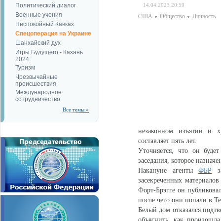
Политический диалог
14.04.2023 20:59
Военные учения
США
Общество
Личность
Неспокойный Кавказ
Спецоперация на Украине
Шанхайский дух
Игры Будущего - Казань
2024
Туризм
Чрезвычайные
происшествия
Международное
сотрудничество
Все темы »
незаконном изъятии и х
составляет пять лет.
Уточняется, что он буде
заседания, которое назначе
Накануне агенты
ФБР
за
засекреченных материало
Форт-Брэгге он публиковал
после чего они попали в T
Белый дом отказался подтв
объяснить, как произошл