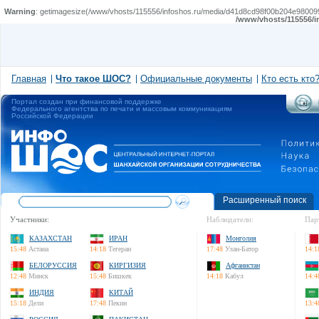
Warning
: getimagesize(/www/vhosts/115556/infoshos.ru/media/d41d8cd98f00b204e9800998ec
/www/vhosts/115556/i
Главная
Что такое ШОС?
Официальные документы
Кто есть кто
Портал создан при финансовой поддержке
Федерального агентства по печати и массовым коммуникациям
Российской Федерации
Расширенный поиск
Участники:
Наблюдатели:
Пар
КАЗАХСТАН
ИРАН
Монголия
15:48
Астана
14:18
Тегеран
17:48
Улан-Батор
14:1
БЕЛОРУССИЯ
КИРГИЗИЯ
Афганистан
12:48
Минск
15:48
Бишкек
14:18
Кабул
14:4
ИНДИЯ
КИТАЙ
15:18
Дели
17:48
Пекин
13:4