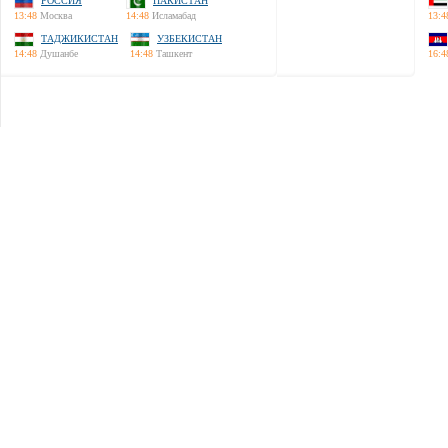
РОССИЯ
ПАКИСТАН
13:48
Москва
14:48
Исламабад
13:4
ТАДЖИКИСТАН
УЗБЕКИСТАН
14:48
Душанбе
14:48
Ташкент
16:4