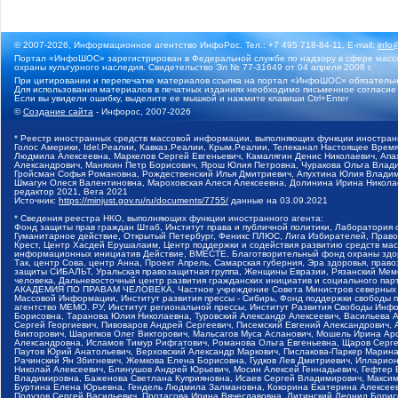
© 2007-2026, Информационное агентство ИнфоРос. Тел.: +7 495 718-84-11, E-mail:
info
Портал «ИнфоШОС» зарегистрирован в Федеральной службе по надзору в сфере массо
охраны культурного наследия. Свидетельство Эл № 77-31649 от 04 апреля 2008 г.
При цитировании и перепечатке материалов ссылка на портал «ИнфоШОС» обязательн
Для использования материалов в печатных изданиях необходимо письменное согласие
Если вы увидели ошибку, выделите ее мышкой и нажмите клавиши Ctrl+Enter
©
Создание сайта
- Инфорос, 2007-2026
* Реестр иностранных средств массовой информации, выполняющих функции иностранн
Голос Америки, Idel.Реалии, Кавказ.Реалии, Крым.Реалии, Телеканал Настоящее Время
Людмила Алексеевна, Маркелов Сергей Евгеньевич, Камалягин Денис Николаевич, Апах
Александрович, Маняхин Петр Борисович, Ярош Юлия Петровна, Чуракова Ольга Влади
Гройсман Софья Романовна, Рождественский Илья Дмитриевич, Апухтина Юлия Владимир
Шмагун Олеся Валентиновна, Мароховская Алеся Алексеевна, Долинина Ирина Никола
редактор 2021, Вега 2021
Источник:
https://minjust.gov.ru/ru/documents/7755/
данные на
03.09.2021
* Сведения реестра НКО, выполняющих функции иностранного агента:
Фонд защиты прав граждан Штаб, Институт права и публичной политики, Лаборатория
Гуманитарное действие, Открытый Петербург, Феникс ПЛЮС, Лига Избирателей, Правов
Крест, Центр Хасдей Ерушалаим, Центр поддержки и содействия развитию средств мас
информационных инициатив Действие, ВМЕСТЕ, Благотворительный фонд охраны здоров
Так, центр Сова, центр Анна, Проект Апрель, Самарская губерния, Эра здоровья, пр
защиты СИБАЛЬТ, Уральская правозащитная группа, Женщины Евразии, Рязанский Мемо
человека, Дальневосточный центр развития гражданских инициатив и социального пар
АКАДЕМИЯ ПО ПРАВАМ ЧЕЛОВЕКА, Частное учреждение Совета Министров северных стр
Массовой Информации, Институт развития прессы - Сибирь, Фонд поддержки свободы 
агентство МЕМО. РУ, Институт региональной прессы, Институт Развития Свободы Инф
Борисовна, Таранова Юлия Николаевна, Туровский Александр Алексеевич, Васильева 
Сергей Георгиевич, Пивоваров Андрей Сергеевич, Писемский Евгений Александрович,
Викторович, Шарипков Олег Викторович, Мальсагов Муса Асланович, Мошель Ирина Ар
Александровна, Исламов Тимур Рифгатович, Романова Ольга Евгеньевна, Щаров Серг
Паутов Юрий Анатольевич, Верховский Александр Маркович, Пислакова-Паркер Марина
Рачинский Ян Збигневич, Жемкова Елена Борисовна, Гудков Лев Дмитриевич, Иллари
Николай Алексеевич, Блинушов Андрей Юрьевич, Мосин Алексей Геннадьевич, Гефтер
Владимировна, Баженова Светлана Куприяновна, Исаев Сергей Владимирович, Максим
Буртина Елена Юрьевна, Гендель Людмила Залмановна, Кокорина Екатерина Алексеев
Подузов Сергей Васильевич, Протасова Ирина Вячеславовна, Литинский Леонид Борис