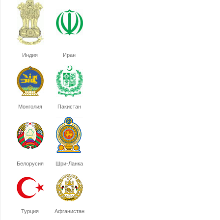
Индия
Иран
Монголия
Пакистан
Белорусия
Шри-Ланка
Турция
Афганистан