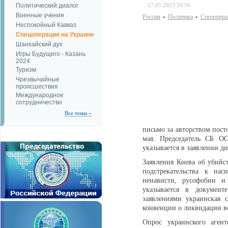
Политический диалог
17.05.2023 20:56
Военные учения
Россия
Политика
Спецопера
Неспокойный Кавказ
Спецоперация на Украине
Шанхайский дух
Игры Будущего - Казань
2024
Туризм
Чрезвычайные
происшествия
Международное
сотрудничество
Все темы »
письмо за авторством пос
мая. Председатель СБ ОО
указывается в заявлении д
Заявления Киева об убий
подстрекательства к на
ненависти, русофобии и
указывается в документ
заявлениями украинская 
конвенции о ликвидации в
Опрос украинского аге