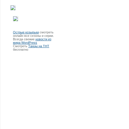
Острые козырьки
смотреть
онлайн все сезоны и серии.
Всегда свежие
новости из
мира WordPress
Смотреть
Танцы на ТНТ
бесплатно