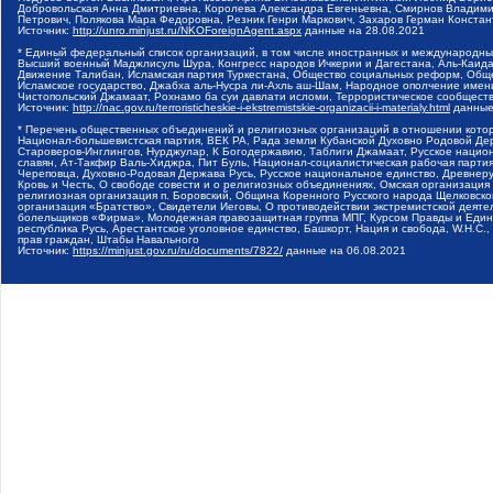
Добровольская Анна Дмитриевна, Королева Александра Евгеньевна, Смирнов Владими
Петрович, Полякова Мара Федоровна, Резник Генри Маркович, Захаров Герман Конста
Источник:
http://unro.minjust.ru/NKOForeignAgent.aspx
данные на
28.08.2021
* Единый федеральный список организаций, в том числе иностранных и международны
Высший военный Маджлисуль Шура, Конгресс народов Ичкерии и Дагестана, Аль-Каида, 
Движение Талибан, Исламская партия Туркестана, Общество социальных реформ, Общес
Исламское государство, Джабха аль-Нусра ли-Ахль аш-Шам, Народное ополчение имен
Чистопольский Джамаат, Рохнамо ба суи давлати исломи, Террористическое сообщест
Источник:
http://nac.gov.ru/terroristicheskie-i-ekstremistskie-organizacii-i-materialy.html
данные
* Перечень общественных объединений и религиозных организаций в отношении котор
Национал-большевистская партия, ВЕК РА, Рада земли Кубанской Духовно Родовой Де
Староверов-Инглингов, Нурджулар, К Богодержавию, Таблиги Джамаат, Русское наци
славян, Ат-Такфир Валь-Хиджра, Пит Буль, Национал-социалистическая рабочая парт
Череповца, Духовно-Родовая Держава Русь, Русское национальное единство, Древнер
Кровь и Честь, О свободе совести и о религиозных объединениях, Омская организаци
религиозная организация п. Боровский, Община Коренного Русского народа Щелковског
организация «Братство», Свидетели Иеговы, О противодействии экстремистской деяте
болельщиков «Фирма», Молодежная правозащитная группа МПГ, Курсом Правды и Единен
республика Русь, Арестантское уголовное единство, Башкорт, Нация и свобода, W.H.С
прав граждан, Штабы Навального
Источник:
https://minjust.gov.ru/ru/documents/7822/
данные на
06.08.2021