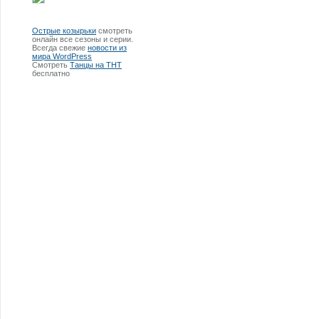
Острые козырьки
смотреть
онлайн все сезоны и серии.
Всегда свежие
новости из
мира WordPress
Смотреть
Танцы на ТНТ
бесплатно