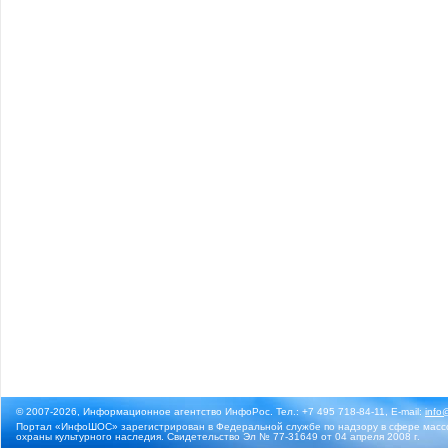
© 2007-2026, Информационное агентство ИнфоРос. Тел.: +7 495 718-84-11, E-mail:
info
Портал «ИнфоШОС» зарегистрирован в Федеральной службе по надзору в сфере массо
охраны культурного наследия. Свидетельство Эл № 77-31649 от 04 апреля 2008 г.