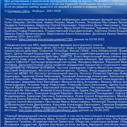
При цитировании и перепечатке материалов ссылка на портал «ИнфоШОС» обязательн
Для использования материалов в печатных изданиях необходимо письменное согласие
Если вы увидели ошибку, выделите ее мышкой и нажмите клавиши Ctrl+Enter
©
Создание сайта
- Инфорос, 2007-2026
* Реестр иностранных средств массовой информации, выполняющих функции иностранн
Голос Америки, Idel.Реалии, Кавказ.Реалии, Крым.Реалии, Телеканал Настоящее Время
Людмила Алексеевна, Маркелов Сергей Евгеньевич, Камалягин Денис Николаевич, Апах
Александрович, Маняхин Петр Борисович, Ярош Юлия Петровна, Чуракова Ольга Влади
Гройсман Софья Романовна, Рождественский Илья Дмитриевич, Апухтина Юлия Владимир
Шмагун Олеся Валентиновна, Мароховская Алеся Алексеевна, Долинина Ирина Никола
редактор 2021, Вега 2021
Источник:
https://minjust.gov.ru/ru/documents/7755/
данные на
03.09.2021
* Сведения реестра НКО, выполняющих функции иностранного агента:
Фонд защиты прав граждан Штаб, Институт права и публичной политики, Лаборатория
Гуманитарное действие, Открытый Петербург, Феникс ПЛЮС, Лига Избирателей, Правов
Крест, Центр Хасдей Ерушалаим, Центр поддержки и содействия развитию средств мас
информационных инициатив Действие, ВМЕСТЕ, Благотворительный фонд охраны здоров
Так, центр Сова, центр Анна, Проект Апрель, Самарская губерния, Эра здоровья, пр
защиты СИБАЛЬТ, Уральская правозащитная группа, Женщины Евразии, Рязанский Мемо
человека, Дальневосточный центр развития гражданских инициатив и социального пар
АКАДЕМИЯ ПО ПРАВАМ ЧЕЛОВЕКА, Частное учреждение Совета Министров северных стр
Массовой Информации, Институт развития прессы - Сибирь, Фонд поддержки свободы 
агентство МЕМО. РУ, Институт региональной прессы, Институт Развития Свободы Инф
Борисовна, Таранова Юлия Николаевна, Туровский Александр Алексеевич, Васильева 
Сергей Георгиевич, Пивоваров Андрей Сергеевич, Писемский Евгений Александрович,
Викторович, Шарипков Олег Викторович, Мальсагов Муса Асланович, Мошель Ирина Ар
Александровна, Исламов Тимур Рифгатович, Романова Ольга Евгеньевна, Щаров Серг
Паутов Юрий Анатольевич, Верховский Александр Маркович, Пислакова-Паркер Марина
Рачинский Ян Збигневич, Жемкова Елена Борисовна, Гудков Лев Дмитриевич, Иллари
Николай Алексеевич, Блинушов Андрей Юрьевич, Мосин Алексей Геннадьевич, Гефтер
Владимировна, Баженова Светлана Куприяновна, Исаев Сергей Владимирович, Максим
Буртина Елена Юрьевна, Гендель Людмила Залмановна, Кокорина Екатерина Алексеев
Подузов Сергей Васильевич, Протасова Ирина Вячеславовна, Литинский Леонид Борис
Добровольская Анна Дмитриевна, Королева Александра Евгеньевна, Смирнов Владими
Петрович, Полякова Мара Федоровна, Резник Генри Маркович, Захаров Герман Конста
Источник:
http://unro.minjust.ru/NKOForeignAgent.aspx
данные на
28.08.2021
* Единый федеральный список организаций, в том числе иностранных и международны
Высший военный Маджлисуль Шура, Конгресс народов Ичкерии и Дагестана, Аль-Каида, 
Движение Талибан, Исламская партия Туркестана, Общество социальных реформ, Общес
Исламское государство, Джабха аль-Нусра ли-Ахль аш-Шам, Народное ополчение имен