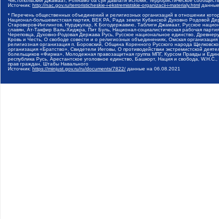
Чистопольский Джамаат, Рохнамо ба суи давлати исломи, Террористическое сообщест
Источник:
http://nac.gov.ru/terroristicheskie-i-ekstremistskie-organizacii-i-materialy.html
данные
* Перечень общественных объединений и религиозных организаций в отношении котор
Национал-большевистская партия, ВЕК РА, Рада земли Кубанской Духовно Родовой Де
Староверов-Инглингов, Нурджулар, К Богодержавию, Таблиги Джамаат, Русское наци
славян, Ат-Такфир Валь-Хиджра, Пит Буль, Национал-социалистическая рабочая парт
Череповца, Духовно-Родовая Держава Русь, Русское национальное единство, Древнер
Кровь и Честь, О свободе совести и о религиозных объединениях, Омская организаци
религиозная организация п. Боровский, Община Коренного Русского народа Щелковског
организация «Братство», Свидетели Иеговы, О противодействии экстремистской деяте
болельщиков «Фирма», Молодежная правозащитная группа МПГ, Курсом Правды и Единен
республика Русь, Арестантское уголовное единство, Башкорт, Нация и свобода, W.H.С
прав граждан, Штабы Навального
Источник:
https://minjust.gov.ru/ru/documents/7822/
данные на
06.08.2021