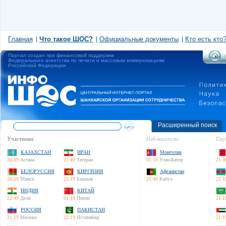
Главная
Что такое ШОС?
Официальные документы
Кто есть кто
Портал создан при финансовой поддержке
Федерального агентства по печати и массовым коммуникациям
Российской Федерации
Расширенный поиск
Участники:
Наблюдатели:
Пар
КАЗАХСТАН
ИРАН
Монголия
23:19
Астана
21:49
Тегеран
01:19
Улан-Батор
21:4
БЕЛОРУССИЯ
КИРГИЗИЯ
Афганистан
20:19
Минск
23:19
Бишкек
21:49
Кабул
22:1
ИНДИЯ
КИТАЙ
22:49
Дели
01:19
Пекин
21:1
РОССИЯ
ПАКИСТАН
21:19
Москва
22:19
Исламабад
21:1