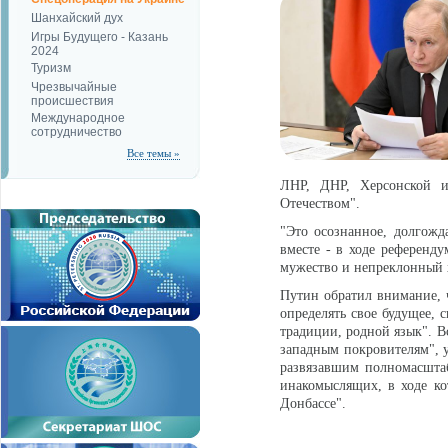
Шанхайский дух
Игры Будущего - Казань
2024
Туризм
Чрезвычайные
происшествия
Международное
сотрудничество
Все темы »
ЛНР, ДНР, Херсонской и
Отечеством".
"Это осознанное, долгож
вместе - в ходе референд
мужество и непреклонный х
Путин обратил внимание, ч
определять свое будущее, с
традиции, родной язык". В
западным покровителям", у
развязавшим полномасшта
инакомыслящих, в ходе ко
Донбассе".