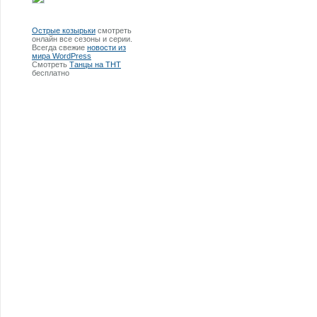
Острые козырьки
смотреть
онлайн все сезоны и серии.
Всегда свежие
новости из
мира WordPress
Смотреть
Танцы на ТНТ
бесплатно