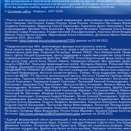
При цитировании и перепечатке материалов ссылка на портал «ИнфоШОС» обязательн
Для использования материалов в печатных изданиях необходимо письменное согласие
Если вы увидели ошибку, выделите ее мышкой и нажмите клавиши Ctrl+Enter
©
Создание сайта
- Инфорос, 2007-2026
* Реестр иностранных средств массовой информации, выполняющих функции иностранн
Голос Америки, Idel.Реалии, Кавказ.Реалии, Крым.Реалии, Телеканал Настоящее Время
Людмила Алексеевна, Маркелов Сергей Евгеньевич, Камалягин Денис Николаевич, Апах
Александрович, Маняхин Петр Борисович, Ярош Юлия Петровна, Чуракова Ольга Влади
Гройсман Софья Романовна, Рождественский Илья Дмитриевич, Апухтина Юлия Владимир
Шмагун Олеся Валентиновна, Мароховская Алеся Алексеевна, Долинина Ирина Никола
редактор 2021, Вега 2021
Источник:
https://minjust.gov.ru/ru/documents/7755/
данные на
03.09.2021
* Сведения реестра НКО, выполняющих функции иностранного агента:
Фонд защиты прав граждан Штаб, Институт права и публичной политики, Лаборатория
Гуманитарное действие, Открытый Петербург, Феникс ПЛЮС, Лига Избирателей, Правов
Крест, Центр Хасдей Ерушалаим, Центр поддержки и содействия развитию средств мас
информационных инициатив Действие, ВМЕСТЕ, Благотворительный фонд охраны здоров
Так, центр Сова, центр Анна, Проект Апрель, Самарская губерния, Эра здоровья, пр
защиты СИБАЛЬТ, Уральская правозащитная группа, Женщины Евразии, Рязанский Мемо
человека, Дальневосточный центр развития гражданских инициатив и социального пар
АКАДЕМИЯ ПО ПРАВАМ ЧЕЛОВЕКА, Частное учреждение Совета Министров северных стр
Массовой Информации, Институт развития прессы - Сибирь, Фонд поддержки свободы 
агентство МЕМО. РУ, Институт региональной прессы, Институт Развития Свободы Инф
Борисовна, Таранова Юлия Николаевна, Туровский Александр Алексеевич, Васильева 
Сергей Георгиевич, Пивоваров Андрей Сергеевич, Писемский Евгений Александрович,
Викторович, Шарипков Олег Викторович, Мальсагов Муса Асланович, Мошель Ирина Ар
Александровна, Исламов Тимур Рифгатович, Романова Ольга Евгеньевна, Щаров Серг
Паутов Юрий Анатольевич, Верховский Александр Маркович, Пислакова-Паркер Марина
Рачинский Ян Збигневич, Жемкова Елена Борисовна, Гудков Лев Дмитриевич, Иллари
Николай Алексеевич, Блинушов Андрей Юрьевич, Мосин Алексей Геннадьевич, Гефтер
Владимировна, Баженова Светлана Куприяновна, Исаев Сергей Владимирович, Максим
Буртина Елена Юрьевна, Гендель Людмила Залмановна, Кокорина Екатерина Алексеев
Подузов Сергей Васильевич, Протасова Ирина Вячеславовна, Литинский Леонид Борис
Добровольская Анна Дмитриевна, Королева Александра Евгеньевна, Смирнов Владими
Петрович, Полякова Мара Федоровна, Резник Генри Маркович, Захаров Герман Конста
Источник:
http://unro.minjust.ru/NKOForeignAgent.aspx
данные на
28.08.2021
* Единый федеральный список организаций, в том числе иностранных и международны
Высший военный Маджлисуль Шура, Конгресс народов Ичкерии и Дагестана, Аль-Каида, 
Движение Талибан, Исламская партия Туркестана, Общество социальных реформ, Общес
Исламское государство, Джабха аль-Нусра ли-Ахль аш-Шам, Народное ополчение имен