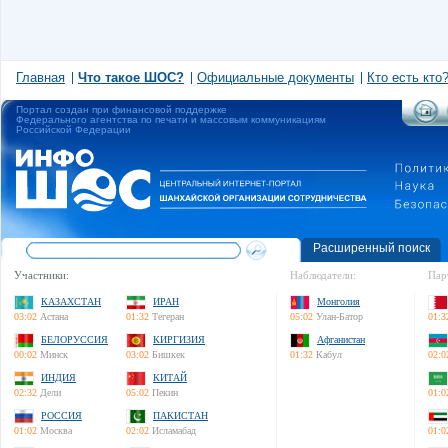
Главная
Что такое ШОС?
Официальные документы
Кто есть кто
Портал создан при финансовой поддержке
Федерального агентства по печати и массовым коммуникациям
Российской Федерации
Расширенный поиск
Участники:
Наблюдатели:
Пар
КАЗАХСТАН
ИРАН
Монголия
03:02
Астана
01:32
Тегеран
05:02
Улан-Батор
01:3
БЕЛОРУССИЯ
КИРГИЗИЯ
Афганистан
00:02
Минск
03:02
Бишкек
01:32
Кабул
02:0
ИНДИЯ
КИТАЙ
02:32
Дели
05:02
Пекин
01:0
РОССИЯ
ПАКИСТАН
01:02
Москва
02:02
Исламабад
01:0