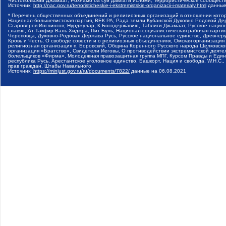
Чистопольский Джамаат, Рохнамо ба суи давлати исломи, Террористическое сообщест
Источник:
http://nac.gov.ru/terroristicheskie-i-ekstremistskie-organizacii-i-materialy.html
данные
* Перечень общественных объединений и религиозных организаций в отношении котор
Национал-большевистская партия, ВЕК РА, Рада земли Кубанской Духовно Родовой Де
Староверов-Инглингов, Нурджулар, К Богодержавию, Таблиги Джамаат, Русское наци
славян, Ат-Такфир Валь-Хиджра, Пит Буль, Национал-социалистическая рабочая парт
Череповца, Духовно-Родовая Держава Русь, Русское национальное единство, Древнер
Кровь и Честь, О свободе совести и о религиозных объединениях, Омская организаци
религиозная организация п. Боровский, Община Коренного Русского народа Щелковског
организация «Братство», Свидетели Иеговы, О противодействии экстремистской деяте
болельщиков «Фирма», Молодежная правозащитная группа МПГ, Курсом Правды и Единен
республика Русь, Арестантское уголовное единство, Башкорт, Нация и свобода, W.H.С
прав граждан, Штабы Навального
Источник:
https://minjust.gov.ru/ru/documents/7822/
данные на
06.08.2021