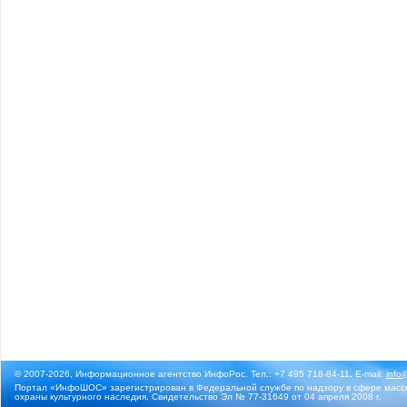
© 2007-2026, Информационное агентство ИнфоРос. Тел.: +7 495 718-84-11, E-mail:
info
Портал «ИнфоШОС» зарегистрирован в Федеральной службе по надзору в сфере массо
охраны культурного наследия. Свидетельство Эл № 77-31649 от 04 апреля 2008 г.