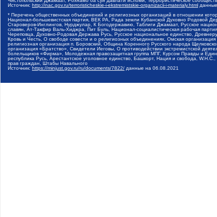
Чистопольский Джамаат, Рохнамо ба суи давлати исломи, Террористическое сообщест
Источник:
http://nac.gov.ru/terroristicheskie-i-ekstremistskie-organizacii-i-materialy.html
данные
* Перечень общественных объединений и религиозных организаций в отношении котор
Национал-большевистская партия, ВЕК РА, Рада земли Кубанской Духовно Родовой Де
Староверов-Инглингов, Нурджулар, К Богодержавию, Таблиги Джамаат, Русское наци
славян, Ат-Такфир Валь-Хиджра, Пит Буль, Национал-социалистическая рабочая парт
Череповца, Духовно-Родовая Держава Русь, Русское национальное единство, Древнер
Кровь и Честь, О свободе совести и о религиозных объединениях, Омская организаци
религиозная организация п. Боровский, Община Коренного Русского народа Щелковског
организация «Братство», Свидетели Иеговы, О противодействии экстремистской деяте
болельщиков «Фирма», Молодежная правозащитная группа МПГ, Курсом Правды и Единен
республика Русь, Арестантское уголовное единство, Башкорт, Нация и свобода, W.H.С
прав граждан, Штабы Навального
Источник:
https://minjust.gov.ru/ru/documents/7822/
данные на
06.08.2021