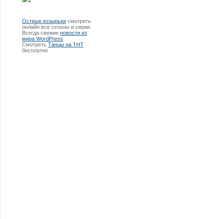
Острые козырьки
смотреть
онлайн все сезоны и серии.
Всегда свежие
новости из
мира WordPress
Смотреть
Танцы на ТНТ
бесплатно