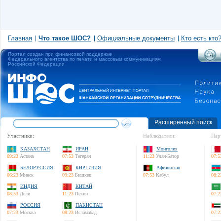
Главная
Что такое ШОС?
Официальные документы
Кто есть кто
Портал создан при финансовой поддержке
Федерального агентства по печати и массовым коммуникациям
Российской Федерации
Расширенный поиск
Участники:
Наблюдатели:
Пар
КАЗАХСТАН
ИРАН
Монголия
09:23
Астана
07:53
Тегеран
11:23
Улан-Батор
07:5
БЕЛОРУССИЯ
КИРГИЗИЯ
Афганистан
06:23
Минск
09:23
Бишкек
07:53
Кабул
08:2
ИНДИЯ
КИТАЙ
08:53
Дели
11:23
Пекин
07:2
РОССИЯ
ПАКИСТАН
07:23
Москва
08:23
Исламабад
07:2