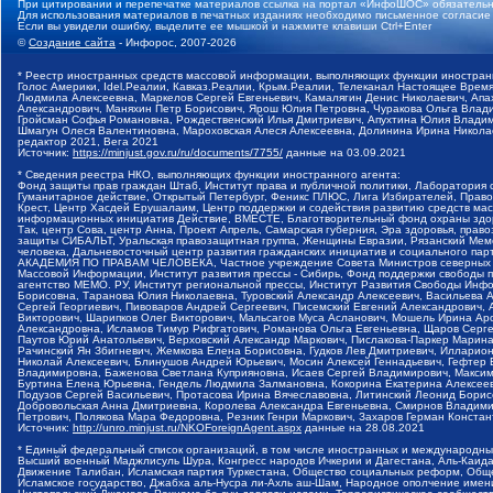
При цитировании и перепечатке материалов ссылка на портал «ИнфоШОС» обязательн
Для использования материалов в печатных изданиях необходимо письменное согласие
Если вы увидели ошибку, выделите ее мышкой и нажмите клавиши Ctrl+Enter
©
Создание сайта
- Инфорос, 2007-2026
* Реестр иностранных средств массовой информации, выполняющих функции иностранн
Голос Америки, Idel.Реалии, Кавказ.Реалии, Крым.Реалии, Телеканал Настоящее Время
Людмила Алексеевна, Маркелов Сергей Евгеньевич, Камалягин Денис Николаевич, Апах
Александрович, Маняхин Петр Борисович, Ярош Юлия Петровна, Чуракова Ольга Влади
Гройсман Софья Романовна, Рождественский Илья Дмитриевич, Апухтина Юлия Владимир
Шмагун Олеся Валентиновна, Мароховская Алеся Алексеевна, Долинина Ирина Никола
редактор 2021, Вега 2021
Источник:
https://minjust.gov.ru/ru/documents/7755/
данные на
03.09.2021
* Сведения реестра НКО, выполняющих функции иностранного агента:
Фонд защиты прав граждан Штаб, Институт права и публичной политики, Лаборатория
Гуманитарное действие, Открытый Петербург, Феникс ПЛЮС, Лига Избирателей, Правов
Крест, Центр Хасдей Ерушалаим, Центр поддержки и содействия развитию средств мас
информационных инициатив Действие, ВМЕСТЕ, Благотворительный фонд охраны здоров
Так, центр Сова, центр Анна, Проект Апрель, Самарская губерния, Эра здоровья, пр
защиты СИБАЛЬТ, Уральская правозащитная группа, Женщины Евразии, Рязанский Мемо
человека, Дальневосточный центр развития гражданских инициатив и социального пар
АКАДЕМИЯ ПО ПРАВАМ ЧЕЛОВЕКА, Частное учреждение Совета Министров северных стр
Массовой Информации, Институт развития прессы - Сибирь, Фонд поддержки свободы 
агентство МЕМО. РУ, Институт региональной прессы, Институт Развития Свободы Инф
Борисовна, Таранова Юлия Николаевна, Туровский Александр Алексеевич, Васильева 
Сергей Георгиевич, Пивоваров Андрей Сергеевич, Писемский Евгений Александрович,
Викторович, Шарипков Олег Викторович, Мальсагов Муса Асланович, Мошель Ирина Ар
Александровна, Исламов Тимур Рифгатович, Романова Ольга Евгеньевна, Щаров Серг
Паутов Юрий Анатольевич, Верховский Александр Маркович, Пислакова-Паркер Марина
Рачинский Ян Збигневич, Жемкова Елена Борисовна, Гудков Лев Дмитриевич, Иллари
Николай Алексеевич, Блинушов Андрей Юрьевич, Мосин Алексей Геннадьевич, Гефтер
Владимировна, Баженова Светлана Куприяновна, Исаев Сергей Владимирович, Максим
Буртина Елена Юрьевна, Гендель Людмила Залмановна, Кокорина Екатерина Алексеев
Подузов Сергей Васильевич, Протасова Ирина Вячеславовна, Литинский Леонид Борис
Добровольская Анна Дмитриевна, Королева Александра Евгеньевна, Смирнов Владими
Петрович, Полякова Мара Федоровна, Резник Генри Маркович, Захаров Герман Конста
Источник:
http://unro.minjust.ru/NKOForeignAgent.aspx
данные на
28.08.2021
* Единый федеральный список организаций, в том числе иностранных и международны
Высший военный Маджлисуль Шура, Конгресс народов Ичкерии и Дагестана, Аль-Каида, 
Движение Талибан, Исламская партия Туркестана, Общество социальных реформ, Общес
Исламское государство, Джабха аль-Нусра ли-Ахль аш-Шам, Народное ополчение имен