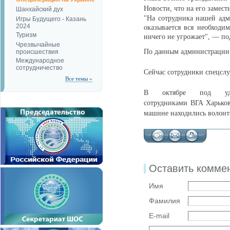
Новости, что на его замес
Шанхайский дух
"На сотрудника нашей адм
Игры Будущего - Казань
2024
оказывается вся необход
Туризм
ничего не угрожает", — по
Чрезвычайные
По данным администрации р
происшествия
Международное
сотрудничество
Сейчас сотрудники спецслу
Все темы »
В октябре под уда
сотрудниками ВГА Харьков
машине находились волонт
Оставить комме
Имя
Фамилия
E-mail