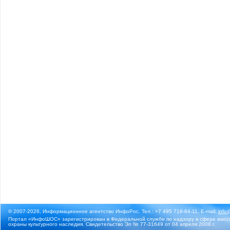
© 2007-2026, Информационное агентство ИнфоРос. Тел.: +7 495 718-84-11, E-mail:
info
Портал «ИнфоШОС» зарегистрирован в Федеральной службе по надзору в сфере массо
охраны культурного наследия. Свидетельство Эл № 77-31649 от 04 апреля 2008 г.