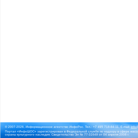
© 2007-2026, Информационное агентство ИнфоРос. Тел.: +7 495 718-84-11, E-mail:
info
Портал «ИнфоШОС» зарегистрирован в Федеральной службе по надзору в сфере массо
охраны культурного наследия. Свидетельство Эл № 77-31649 от 04 апреля 2008 г.