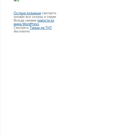
Острые козырьки
смотреть
онлайн все сезоны и серии.
Всегда свежие
новости из
мира WordPress
Смотреть
Танцы на ТНТ
бесплатно