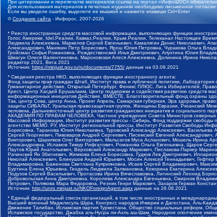
При цитировании и перепечатке материалов ссылка на портал «ИнфоШОС» обязательн
Для использования материалов в печатных изданиях необходимо письменное согласие
Если вы увидели ошибку, выделите ее мышкой и нажмите клавиши Ctrl+Enter
©
Создание сайта
- Инфорос, 2007-2026
* Реестр иностранных средств массовой информации, выполняющих функции иностранн
Голос Америки, Idel.Реалии, Кавказ.Реалии, Крым.Реалии, Телеканал Настоящее Время
Людмила Алексеевна, Маркелов Сергей Евгеньевич, Камалягин Денис Николаевич, Апах
Александрович, Маняхин Петр Борисович, Ярош Юлия Петровна, Чуракова Ольга Влади
Гройсман Софья Романовна, Рождественский Илья Дмитриевич, Апухтина Юлия Владимир
Шмагун Олеся Валентиновна, Мароховская Алеся Алексеевна, Долинина Ирина Никола
редактор 2021, Вега 2021
Источник:
https://minjust.gov.ru/ru/documents/7755/
данные на
03.09.2021
* Сведения реестра НКО, выполняющих функции иностранного агента:
Фонд защиты прав граждан Штаб, Институт права и публичной политики, Лаборатория
Гуманитарное действие, Открытый Петербург, Феникс ПЛЮС, Лига Избирателей, Правов
Крест, Центр Хасдей Ерушалаим, Центр поддержки и содействия развитию средств мас
информационных инициатив Действие, ВМЕСТЕ, Благотворительный фонд охраны здоров
Так, центр Сова, центр Анна, Проект Апрель, Самарская губерния, Эра здоровья, пр
защиты СИБАЛЬТ, Уральская правозащитная группа, Женщины Евразии, Рязанский Мемо
человека, Дальневосточный центр развития гражданских инициатив и социального пар
АКАДЕМИЯ ПО ПРАВАМ ЧЕЛОВЕКА, Частное учреждение Совета Министров северных стр
Массовой Информации, Институт развития прессы - Сибирь, Фонд поддержки свободы 
агентство МЕМО. РУ, Институт региональной прессы, Институт Развития Свободы Инф
Борисовна, Таранова Юлия Николаевна, Туровский Александр Алексеевич, Васильева 
Сергей Георгиевич, Пивоваров Андрей Сергеевич, Писемский Евгений Александрович,
Викторович, Шарипков Олег Викторович, Мальсагов Муса Асланович, Мошель Ирина Ар
Александровна, Исламов Тимур Рифгатович, Романова Ольга Евгеньевна, Щаров Серг
Паутов Юрий Анатольевич, Верховский Александр Маркович, Пислакова-Паркер Марина
Рачинский Ян Збигневич, Жемкова Елена Борисовна, Гудков Лев Дмитриевич, Иллари
Николай Алексеевич, Блинушов Андрей Юрьевич, Мосин Алексей Геннадьевич, Гефтер
Владимировна, Баженова Светлана Куприяновна, Исаев Сергей Владимирович, Максим
Буртина Елена Юрьевна, Гендель Людмила Залмановна, Кокорина Екатерина Алексеев
Подузов Сергей Васильевич, Протасова Ирина Вячеславовна, Литинский Леонид Борис
Добровольская Анна Дмитриевна, Королева Александра Евгеньевна, Смирнов Владими
Петрович, Полякова Мара Федоровна, Резник Генри Маркович, Захаров Герман Конста
Источник:
http://unro.minjust.ru/NKOForeignAgent.aspx
данные на
28.08.2021
* Единый федеральный список организаций, в том числе иностранных и международны
Высший военный Маджлисуль Шура, Конгресс народов Ичкерии и Дагестана, Аль-Каида, 
Движение Талибан, Исламская партия Туркестана, Общество социальных реформ, Общес
Исламское государство, Джабха аль-Нусра ли-Ахль аш-Шам, Народное ополчение имен