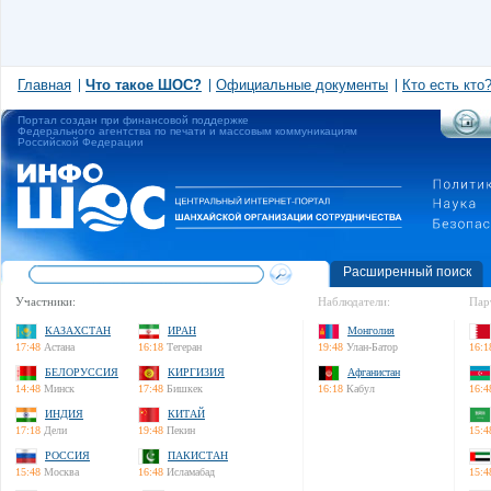
Главная
Что такое ШОС?
Официальные документы
Кто есть кто
Портал создан при финансовой поддержке
Федерального агентства по печати и массовым коммуникациям
Российской Федерации
Расширенный поиск
Участники:
Наблюдатели:
Пар
КАЗАХСТАН
ИРАН
Монголия
17:48
Астана
16:18
Тегеран
19:48
Улан-Батор
16:1
БЕЛОРУССИЯ
КИРГИЗИЯ
Афганистан
14:48
Минск
17:48
Бишкек
16:18
Кабул
16:4
ИНДИЯ
КИТАЙ
17:18
Дели
19:48
Пекин
15:4
РОССИЯ
ПАКИСТАН
15:48
Москва
16:48
Исламабад
15:4