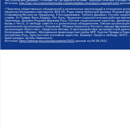
Чистопольский Джамаат, Рохнамо ба суи давлати исломи, Террористическое сообщест
Источник:
http://nac.gov.ru/terroristicheskie-i-ekstremistskie-organizacii-i-materialy.html
данные
* Перечень общественных объединений и религиозных организаций в отношении котор
Национал-большевистская партия, ВЕК РА, Рада земли Кубанской Духовно Родовой Де
Староверов-Инглингов, Нурджулар, К Богодержавию, Таблиги Джамаат, Русское наци
славян, Ат-Такфир Валь-Хиджра, Пит Буль, Национал-социалистическая рабочая парт
Череповца, Духовно-Родовая Держава Русь, Русское национальное единство, Древнер
Кровь и Честь, О свободе совести и о религиозных объединениях, Омская организаци
религиозная организация п. Боровский, Община Коренного Русского народа Щелковског
организация «Братство», Свидетели Иеговы, О противодействии экстремистской деяте
болельщиков «Фирма», Молодежная правозащитная группа МПГ, Курсом Правды и Единен
республика Русь, Арестантское уголовное единство, Башкорт, Нация и свобода, W.H.С
прав граждан, Штабы Навального
Источник:
https://minjust.gov.ru/ru/documents/7822/
данные на
06.08.2021