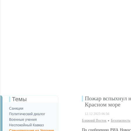
Пожар вспыхнул н
Темы
Красном море
Санкции
Политический диалог
12.12.2023 06:56
Военные учения
Ближний Восток
Безопаcность
Неспокойный Кавказ
По сообщению РИА Новости
Спецоперация на Украине