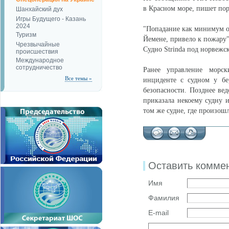
в Красном море, пишет по
Шанхайский дух
Игры Будущего - Казань
2024
"Попадание как минимум о
Туризм
Йемене, привело к пожару"
Чрезвычайные
Судно Strinda под норвежс
происшествия
Международное
сотрудничество
Ранее управление морс
Все темы »
инциденте с судном у бе
безопасности. Позднее ве
приказала некоему судну и
том же судне, где произошл
Оставить комме
Имя
Фамилия
E-mail