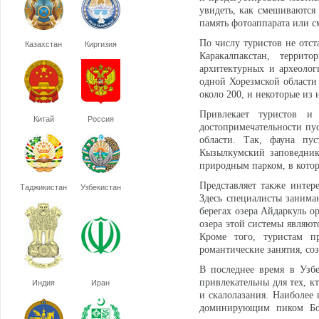
увидеть, как смешиваются
память фотоаппарата или с
По числу туристов не отст
Казахстан
Киргизия
Каракалпакстан, террит
архитектурных и археологи
одной Хорезмской области 
около 200, и некоторые из 
Привлекает туристов и
Китай
Россия
достопримечательности пу
области. Так, фауна пу
Кызылкумский заповедник
природным парком, в кото
Представляет также интер
Таджикистан
Узбекистан
Здесь специалисты занима
берегах озера Айдаркуль о
озера этой системы являю
Кроме того, туристам пр
романтические занятия, с
В последнее время в Узбе
привлекательны для тех, к
Индия
Иран
и скалолазания. Наиболее 
доминирующим пиком Бол