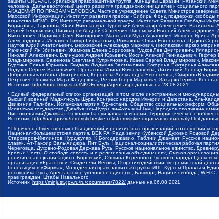
защиты СИБАЛЬТ, Уральская правозащитная группа, Женщины Евразии, Рязанский Мемо
человека, Дальневосточный центр развития гражданских инициатив и социального пар
АКАДЕМИЯ ПО ПРАВАМ ЧЕЛОВЕКА, Частное учреждение Совета Министров северных стр
Массовой Информации, Институт развития прессы - Сибирь, Фонд поддержки свободы 
агентство МЕМО. РУ, Институт региональной прессы, Институт Развития Свободы Инф
Борисовна, Таранова Юлия Николаевна, Туровский Александр Алексеевич, Васильева 
Сергей Георгиевич, Пивоваров Андрей Сергеевич, Писемский Евгений Александрович,
Викторович, Шарипков Олег Викторович, Мальсагов Муса Асланович, Мошель Ирина Ар
Александровна, Исламов Тимур Рифгатович, Романова Ольга Евгеньевна, Щаров Серг
Паутов Юрий Анатольевич, Верховский Александр Маркович, Пислакова-Паркер Марина
Рачинский Ян Збигневич, Жемкова Елена Борисовна, Гудков Лев Дмитриевич, Иллари
Николай Алексеевич, Блинушов Андрей Юрьевич, Мосин Алексей Геннадьевич, Гефтер
Владимировна, Баженова Светлана Куприяновна, Исаев Сергей Владимирович, Максим
Буртина Елена Юрьевна, Гендель Людмила Залмановна, Кокорина Екатерина Алексеев
Подузов Сергей Васильевич, Протасова Ирина Вячеславовна, Литинский Леонид Борис
Добровольская Анна Дмитриевна, Королева Александра Евгеньевна, Смирнов Владими
Петрович, Полякова Мара Федоровна, Резник Генри Маркович, Захаров Герман Конста
Источник:
http://unro.minjust.ru/NKOForeignAgent.aspx
данные на
28.08.2021
* Единый федеральный список организаций, в том числе иностранных и международны
Высший военный Маджлисуль Шура, Конгресс народов Ичкерии и Дагестана, Аль-Каида, 
Движение Талибан, Исламская партия Туркестана, Общество социальных реформ, Общес
Исламское государство, Джабха аль-Нусра ли-Ахль аш-Шам, Народное ополчение имен
Чистопольский Джамаат, Рохнамо ба суи давлати исломи, Террористическое сообщест
Источник:
http://nac.gov.ru/terroristicheskie-i-ekstremistskie-organizacii-i-materialy.html
данные
* Перечень общественных объединений и религиозных организаций в отношении котор
Национал-большевистская партия, ВЕК РА, Рада земли Кубанской Духовно Родовой Де
Староверов-Инглингов, Нурджулар, К Богодержавию, Таблиги Джамаат, Русское наци
славян, Ат-Такфир Валь-Хиджра, Пит Буль, Национал-социалистическая рабочая парт
Череповца, Духовно-Родовая Держава Русь, Русское национальное единство, Древнер
Кровь и Честь, О свободе совести и о религиозных объединениях, Омская организаци
религиозная организация п. Боровский, Община Коренного Русского народа Щелковског
организация «Братство», Свидетели Иеговы, О противодействии экстремистской деяте
болельщиков «Фирма», Молодежная правозащитная группа МПГ, Курсом Правды и Единен
республика Русь, Арестантское уголовное единство, Башкорт, Нация и свобода, W.H.С
прав граждан, Штабы Навального
Источник:
https://minjust.gov.ru/ru/documents/7822/
данные на
06.08.2021