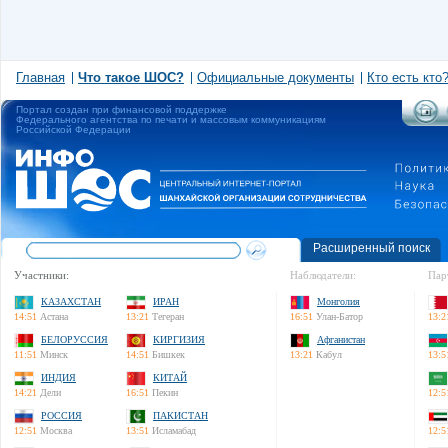
Главная
Что такое ШОС?
Официальные документы
Кто есть кто
Портал создан при финансовой поддержке
Федерального агентства по печати и массовым коммуникациям
Российской Федерации
Расширенный поиск
Участники:
Наблюдатели:
Пар
КАЗАХСТАН
ИРАН
Монголия
14:51
Астана
13:21
Тегеран
16:51
Улан-Батор
13:2
БЕЛОРУССИЯ
КИРГИЗИЯ
Афганистан
11:51
Минск
14:51
Бишкек
13:21
Кабул
13:5
ИНДИЯ
КИТАЙ
14:21
Дели
16:51
Пекин
12:5
РОССИЯ
ПАКИСТАН
12:51
Москва
13:51
Исламабад
12:5