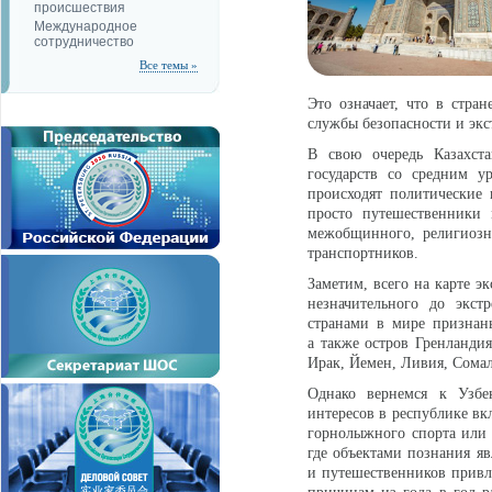
происшествия
Международное
сотрудничество
Все темы »
Это означает, что в стра
службы безопасности и эк
В свою очередь Казахст
государств со средним у
происходят политические 
просто путешественники 
межобщинного, религиозно
транспортников.
Заметим, всего на карте эк
незначительного до экст
странами в мире признан
а также остров Гренланди
Ирак, Йемен, Ливия, Сома
Однако вернемся к Узбек
интересов в республике вк
горнолыжного спорта или 
где объектами познания я
и путешественников привле