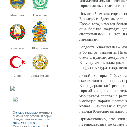
множества альпинистских 
горнолыжных трасс и т. п
Помимо Чимгана еще с сов
Монголия
Пакистан
Бельдерсае. Здесь имеется
Кроме того, имеется больш
они больше подходят дл
спортсменами. А вот на
лыжникам.
Гордость Узбекистана – н
Белорусия
Шри-Ланка
в 65 км от Ташкента. На е
отель с прямым доступом к
К услугам катальщиков
инфраструктура, современн
Зимой в горы Узбекист
Турция
Афганистан
скалолазания, парапла
Кашкадарьинский регион, 
горный край, словно зате
маршрутом сплава на рафт
имеющая пороги нескольк
хребет Байсунтау с глубо
пещера Киевская на плато 
Острые козырьки
смотреть
онлайн все сезоны и серии.
Примечательно, что клим
Всегда свежие
новости из
мира WordPress
путешествовать по стране 
Смотреть
Танцы на ТНТ