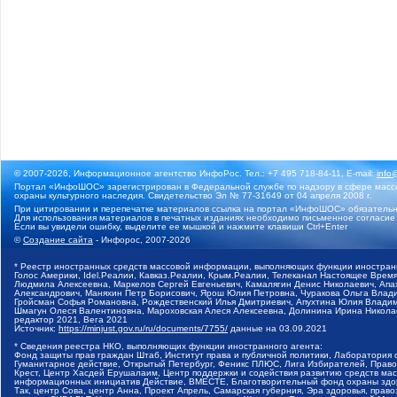
© 2007-2026, Информационное агентство ИнфоРос. Тел.: +7 495 718-84-11, E-mail:
info
Портал «ИнфоШОС» зарегистрирован в Федеральной службе по надзору в сфере массо
охраны культурного наследия. Свидетельство Эл № 77-31649 от 04 апреля 2008 г.
При цитировании и перепечатке материалов ссылка на портал «ИнфоШОС» обязательн
Для использования материалов в печатных изданиях необходимо письменное согласие
Если вы увидели ошибку, выделите ее мышкой и нажмите клавиши Ctrl+Enter
©
Создание сайта
- Инфорос, 2007-2026
* Реестр иностранных средств массовой информации, выполняющих функции иностранн
Голос Америки, Idel.Реалии, Кавказ.Реалии, Крым.Реалии, Телеканал Настоящее Время
Людмила Алексеевна, Маркелов Сергей Евгеньевич, Камалягин Денис Николаевич, Апах
Александрович, Маняхин Петр Борисович, Ярош Юлия Петровна, Чуракова Ольга Влади
Гройсман Софья Романовна, Рождественский Илья Дмитриевич, Апухтина Юлия Владимир
Шмагун Олеся Валентиновна, Мароховская Алеся Алексеевна, Долинина Ирина Никола
редактор 2021, Вега 2021
Источник:
https://minjust.gov.ru/ru/documents/7755/
данные на
03.09.2021
* Сведения реестра НКО, выполняющих функции иностранного агента:
Фонд защиты прав граждан Штаб, Институт права и публичной политики, Лаборатория
Гуманитарное действие, Открытый Петербург, Феникс ПЛЮС, Лига Избирателей, Правов
Крест, Центр Хасдей Ерушалаим, Центр поддержки и содействия развитию средств мас
информационных инициатив Действие, ВМЕСТЕ, Благотворительный фонд охраны здоров
Так, центр Сова, центр Анна, Проект Апрель, Самарская губерния, Эра здоровья, пр