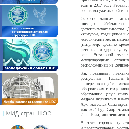
причинам из года в год р
если в 2017 году Узбекис
составило уже около 6 млн 
Согласно данным статис
посещают Узбекистан
достопримечательностям. 
культурой, традициями и 
исторические места, памят
(например, древние крепо
фестивали и другие культу
офис Всемирной турист
международных органи
расположенных на Великом
Как показывает практик
республики – Ташкент, Б
с переливающейся моза
обсерватория с сохранив
образующие целую улицу.
медресе Абдулкасим Шейх
Арк, мавзолей Саманидов,
мавзолей Гур-Эмир, компле
МИД стран ШОС
Ичан-Кала, многочисленные
В этих городах турист
и продегустировать местн