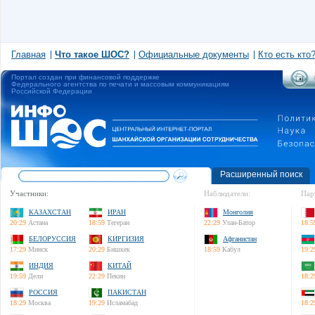
Главная
Что такое ШОС?
Официальные документы
Кто есть кто
Портал создан при финансовой поддержке
Федерального агентства по печати и массовым коммуникациям
Российской Федерации
Расширенный поиск
Участники:
Наблюдатели:
Пар
КАЗАХСТАН
ИРАН
Монголия
20:29
Астана
18:59
Тегеран
22:29
Улан-Батор
18:5
БЕЛОРУССИЯ
КИРГИЗИЯ
Афганистан
17:29
Минск
20:29
Бишкек
18:59
Кабул
19:2
ИНДИЯ
КИТАЙ
19:59
Дели
22:29
Пекин
18:2
РОССИЯ
ПАКИСТАН
18:29
Москва
19:29
Исламабад
18:2