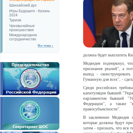
Шанхайский дух
Игры Будущего - Казань
2024
Туризм
Чрезвычайные
происшествия
Международное
сотрудничество
Все темы »
должна будет выплатить К
Медведев подчеркнул, чт
признания реалий", а по
выход - сконструировать
Гуманную для всех", - сдел
Среди российских требова
капитуляция бывшей "Укра
парламентом бывшей "Ук
Федерации", а также "
правосубъектности".
В заключение Медведев п
которые должны будут при
затем - признать, что вся