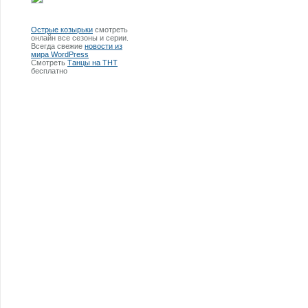
Острые козырьки
смотреть
онлайн все сезоны и серии.
Всегда свежие
новости из
мира WordPress
Смотреть
Танцы на ТНТ
бесплатно