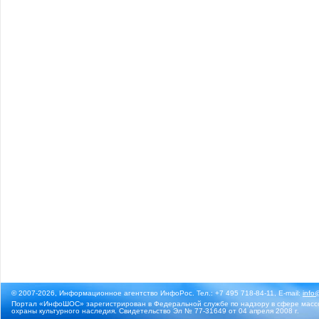
© 2007-2026, Информационное агентство ИнфоРос. Тел.: +7 495 718-84-11, E-mail:
info
Портал «ИнфоШОС» зарегистрирован в Федеральной службе по надзору в сфере массо
охраны культурного наследия. Свидетельство Эл № 77-31649 от 04 апреля 2008 г.