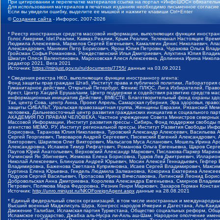
При цитировании и перепечатке материалов ссылка на портал «ИнфоШОС» обязательн
Для использования материалов в печатных изданиях необходимо письменное согласие
Если вы увидели ошибку, выделите ее мышкой и нажмите клавиши Ctrl+Enter
©
Создание сайта
- Инфорос, 2007-2026
* Реестр иностранных средств массовой информации, выполняющих функции иностранн
Голос Америки, Idel.Реалии, Кавказ.Реалии, Крым.Реалии, Телеканал Настоящее Время
Людмила Алексеевна, Маркелов Сергей Евгеньевич, Камалягин Денис Николаевич, Апах
Александрович, Маняхин Петр Борисович, Ярош Юлия Петровна, Чуракова Ольга Влади
Гройсман Софья Романовна, Рождественский Илья Дмитриевич, Апухтина Юлия Владимир
Шмагун Олеся Валентиновна, Мароховская Алеся Алексеевна, Долинина Ирина Никола
редактор 2021, Вега 2021
Источник:
https://minjust.gov.ru/ru/documents/7755/
данные на
03.09.2021
* Сведения реестра НКО, выполняющих функции иностранного агента:
Фонд защиты прав граждан Штаб, Институт права и публичной политики, Лаборатория
Гуманитарное действие, Открытый Петербург, Феникс ПЛЮС, Лига Избирателей, Правов
Крест, Центр Хасдей Ерушалаим, Центр поддержки и содействия развитию средств мас
информационных инициатив Действие, ВМЕСТЕ, Благотворительный фонд охраны здоров
Так, центр Сова, центр Анна, Проект Апрель, Самарская губерния, Эра здоровья, пр
защиты СИБАЛЬТ, Уральская правозащитная группа, Женщины Евразии, Рязанский Мемо
человека, Дальневосточный центр развития гражданских инициатив и социального пар
АКАДЕМИЯ ПО ПРАВАМ ЧЕЛОВЕКА, Частное учреждение Совета Министров северных стр
Массовой Информации, Институт развития прессы - Сибирь, Фонд поддержки свободы 
агентство МЕМО. РУ, Институт региональной прессы, Институт Развития Свободы Инф
Борисовна, Таранова Юлия Николаевна, Туровский Александр Алексеевич, Васильева 
Сергей Георгиевич, Пивоваров Андрей Сергеевич, Писемский Евгений Александрович,
Викторович, Шарипков Олег Викторович, Мальсагов Муса Асланович, Мошель Ирина Ар
Александровна, Исламов Тимур Рифгатович, Романова Ольга Евгеньевна, Щаров Серг
Паутов Юрий Анатольевич, Верховский Александр Маркович, Пислакова-Паркер Марина
Рачинский Ян Збигневич, Жемкова Елена Борисовна, Гудков Лев Дмитриевич, Иллари
Николай Алексеевич, Блинушов Андрей Юрьевич, Мосин Алексей Геннадьевич, Гефтер
Владимировна, Баженова Светлана Куприяновна, Исаев Сергей Владимирович, Максим
Буртина Елена Юрьевна, Гендель Людмила Залмановна, Кокорина Екатерина Алексеев
Подузов Сергей Васильевич, Протасова Ирина Вячеславовна, Литинский Леонид Борис
Добровольская Анна Дмитриевна, Королева Александра Евгеньевна, Смирнов Владими
Петрович, Полякова Мара Федоровна, Резник Генри Маркович, Захаров Герман Конста
Источник:
http://unro.minjust.ru/NKOForeignAgent.aspx
данные на
28.08.2021
* Единый федеральный список организаций, в том числе иностранных и международны
Высший военный Маджлисуль Шура, Конгресс народов Ичкерии и Дагестана, Аль-Каида, 
Движение Талибан, Исламская партия Туркестана, Общество социальных реформ, Общес
Исламское государство, Джабха аль-Нусра ли-Ахль аш-Шам, Народное ополчение имен