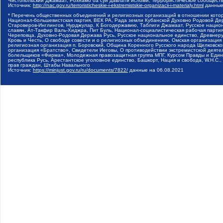
Чистопольский Джамаат, Рохнамо ба суи давлати исломи, Террористическое сообщест
Источник:
http://nac.gov.ru/terroristicheskie-i-ekstremistskie-organizacii-i-materialy.html
данные
* Перечень общественных объединений и религиозных организаций в отношении котор
Национал-большевистская партия, ВЕК РА, Рада земли Кубанской Духовно Родовой Де
Староверов-Инглингов, Нурджулар, К Богодержавию, Таблиги Джамаат, Русское наци
славян, Ат-Такфир Валь-Хиджра, Пит Буль, Национал-социалистическая рабочая парт
Череповца, Духовно-Родовая Держава Русь, Русское национальное единство, Древнер
Кровь и Честь, О свободе совести и о религиозных объединениях, Омская организаци
религиозная организация п. Боровский, Община Коренного Русского народа Щелковског
организация «Братство», Свидетели Иеговы, О противодействии экстремистской деяте
болельщиков «Фирма», Молодежная правозащитная группа МПГ, Курсом Правды и Единен
республика Русь, Арестантское уголовное единство, Башкорт, Нация и свобода, W.H.С
прав граждан, Штабы Навального
Источник:
https://minjust.gov.ru/ru/documents/7822/
данные на
06.08.2021