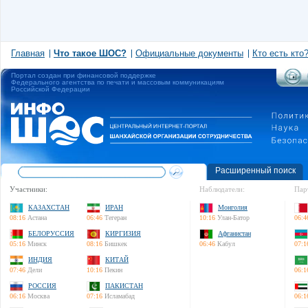
Главная
Что такое ШОС?
Официальные документы
Кто есть кто
Портал создан при финансовой поддержке
Федерального агентства по печати и массовым коммуникациям
Российской Федерации
Расширенный поиск
Участники:
Наблюдатели:
Пар
КАЗАХСТАН
ИРАН
Монголия
08:16
Астана
06:46
Тегеран
10:16
Улан-Батор
06:4
БЕЛОРУССИЯ
КИРГИЗИЯ
Афганистан
05:16
Минск
08:16
Бишкек
06:46
Кабул
07:1
ИНДИЯ
КИТАЙ
07:46
Дели
10:16
Пекин
06:1
РОССИЯ
ПАКИСТАН
06:16
Москва
07:16
Исламабад
06:1