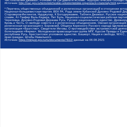
Чистопольский Джамаат, Рохнамо ба суи давлати исломи, Террористическое сообщест
Источник:
http://nac.gov.ru/terroristicheskie-i-ekstremistskie-organizacii-i-materialy.html
данные
* Перечень общественных объединений и религиозных организаций в отношении котор
Национал-большевистская партия, ВЕК РА, Рада земли Кубанской Духовно Родовой Де
Староверов-Инглингов, Нурджулар, К Богодержавию, Таблиги Джамаат, Русское наци
славян, Ат-Такфир Валь-Хиджра, Пит Буль, Национал-социалистическая рабочая парт
Череповца, Духовно-Родовая Держава Русь, Русское национальное единство, Древнер
Кровь и Честь, О свободе совести и о религиозных объединениях, Омская организаци
религиозная организация п. Боровский, Община Коренного Русского народа Щелковског
организация «Братство», Свидетели Иеговы, О противодействии экстремистской деяте
болельщиков «Фирма», Молодежная правозащитная группа МПГ, Курсом Правды и Единен
республика Русь, Арестантское уголовное единство, Башкорт, Нация и свобода, W.H.С
прав граждан, Штабы Навального
Источник:
https://minjust.gov.ru/ru/documents/7822/
данные на
06.08.2021