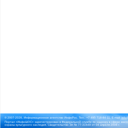
© 2007-2026, Информационное агентство ИнфоРос. Тел.: +7 495 718-84-11, E-mail:
info
Портал «ИнфоШОС» зарегистрирован в Федеральной службе по надзору в сфере массо
охраны культурного наследия. Свидетельство Эл № 77-31649 от 04 апреля 2008 г.