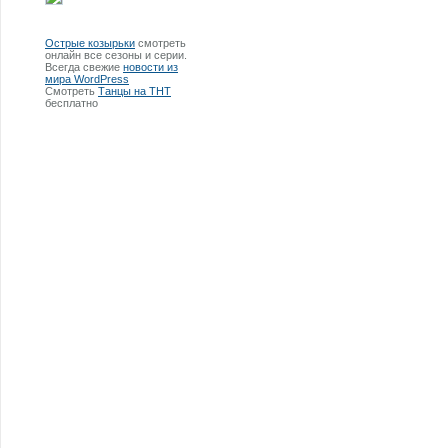
Острые козырьки
смотреть
онлайн все сезоны и серии.
Всегда свежие
новости из
мира WordPress
Смотреть
Танцы на ТНТ
бесплатно