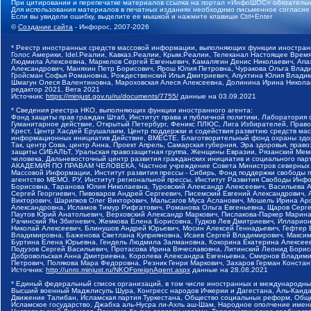
При цитировании и перепечатке материалов ссылка на портал «ИнфоШОС» обязательн
Для использования материалов в печатных изданиях необходимо письменное согласие
Если вы увидели ошибку, выделите ее мышкой и нажмите клавиши Ctrl+Enter
©
Создание сайта
- Инфорос, 2007-2026
* Реестр иностранных средств массовой информации, выполняющих функции иностранн
Голос Америки, Idel.Реалии, Кавказ.Реалии, Крым.Реалии, Телеканал Настоящее Время
Людмила Алексеевна, Маркелов Сергей Евгеньевич, Камалягин Денис Николаевич, Апах
Александрович, Маняхин Петр Борисович, Ярош Юлия Петровна, Чуракова Ольга Влади
Гройсман Софья Романовна, Рождественский Илья Дмитриевич, Апухтина Юлия Владимир
Шмагун Олеся Валентиновна, Мароховская Алеся Алексеевна, Долинина Ирина Никола
редактор 2021, Вега 2021
Источник:
https://minjust.gov.ru/ru/documents/7755/
данные на
03.09.2021
* Сведения реестра НКО, выполняющих функции иностранного агента:
Фонд защиты прав граждан Штаб, Институт права и публичной политики, Лаборатория
Гуманитарное действие, Открытый Петербург, Феникс ПЛЮС, Лига Избирателей, Правов
Крест, Центр Хасдей Ерушалаим, Центр поддержки и содействия развитию средств мас
информационных инициатив Действие, ВМЕСТЕ, Благотворительный фонд охраны здоров
Так, центр Сова, центр Анна, Проект Апрель, Самарская губерния, Эра здоровья, пр
защиты СИБАЛЬТ, Уральская правозащитная группа, Женщины Евразии, Рязанский Мемо
человека, Дальневосточный центр развития гражданских инициатив и социального пар
АКАДЕМИЯ ПО ПРАВАМ ЧЕЛОВЕКА, Частное учреждение Совета Министров северных стр
Массовой Информации, Институт развития прессы - Сибирь, Фонд поддержки свободы 
агентство МЕМО. РУ, Институт региональной прессы, Институт Развития Свободы Инф
Борисовна, Таранова Юлия Николаевна, Туровский Александр Алексеевич, Васильева 
Сергей Георгиевич, Пивоваров Андрей Сергеевич, Писемский Евгений Александрович,
Викторович, Шарипков Олег Викторович, Мальсагов Муса Асланович, Мошель Ирина Ар
Александровна, Исламов Тимур Рифгатович, Романова Ольга Евгеньевна, Щаров Серг
Паутов Юрий Анатольевич, Верховский Александр Маркович, Пислакова-Паркер Марина
Рачинский Ян Збигневич, Жемкова Елена Борисовна, Гудков Лев Дмитриевич, Иллари
Николай Алексеевич, Блинушов Андрей Юрьевич, Мосин Алексей Геннадьевич, Гефтер
Владимировна, Баженова Светлана Куприяновна, Исаев Сергей Владимирович, Максим
Буртина Елена Юрьевна, Гендель Людмила Залмановна, Кокорина Екатерина Алексеев
Подузов Сергей Васильевич, Протасова Ирина Вячеславовна, Литинский Леонид Борис
Добровольская Анна Дмитриевна, Королева Александра Евгеньевна, Смирнов Владими
Петрович, Полякова Мара Федоровна, Резник Генри Маркович, Захаров Герман Конста
Источник:
http://unro.minjust.ru/NKOForeignAgent.aspx
данные на
28.08.2021
* Единый федеральный список организаций, в том числе иностранных и международны
Высший военный Маджлисуль Шура, Конгресс народов Ичкерии и Дагестана, Аль-Каида, 
Движение Талибан, Исламская партия Туркестана, Общество социальных реформ, Общес
Исламское государство, Джабха аль-Нусра ли-Ахль аш-Шам, Народное ополчение имен