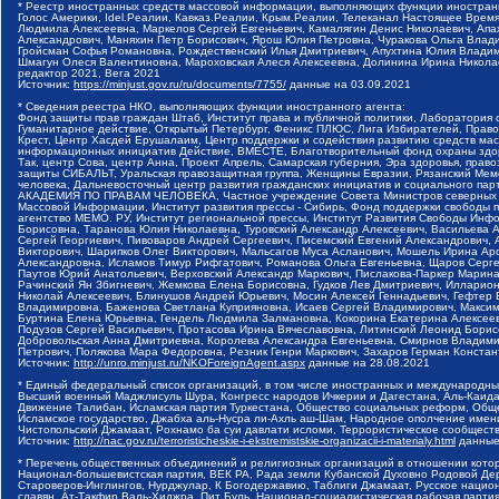
* Реестр иностранных средств массовой информации, выполняющих функции иностранн
Голос Америки, Idel.Реалии, Кавказ.Реалии, Крым.Реалии, Телеканал Настоящее Время
Людмила Алексеевна, Маркелов Сергей Евгеньевич, Камалягин Денис Николаевич, Апах
Александрович, Маняхин Петр Борисович, Ярош Юлия Петровна, Чуракова Ольга Влади
Гройсман Софья Романовна, Рождественский Илья Дмитриевич, Апухтина Юлия Владимир
Шмагун Олеся Валентиновна, Мароховская Алеся Алексеевна, Долинина Ирина Никола
редактор 2021, Вега 2021
Источник:
https://minjust.gov.ru/ru/documents/7755/
данные на
03.09.2021
* Сведения реестра НКО, выполняющих функции иностранного агента:
Фонд защиты прав граждан Штаб, Институт права и публичной политики, Лаборатория
Гуманитарное действие, Открытый Петербург, Феникс ПЛЮС, Лига Избирателей, Правов
Крест, Центр Хасдей Ерушалаим, Центр поддержки и содействия развитию средств мас
информационных инициатив Действие, ВМЕСТЕ, Благотворительный фонд охраны здоров
Так, центр Сова, центр Анна, Проект Апрель, Самарская губерния, Эра здоровья, пр
защиты СИБАЛЬТ, Уральская правозащитная группа, Женщины Евразии, Рязанский Мемо
человека, Дальневосточный центр развития гражданских инициатив и социального пар
АКАДЕМИЯ ПО ПРАВАМ ЧЕЛОВЕКА, Частное учреждение Совета Министров северных стр
Массовой Информации, Институт развития прессы - Сибирь, Фонд поддержки свободы 
агентство МЕМО. РУ, Институт региональной прессы, Институт Развития Свободы Инф
Борисовна, Таранова Юлия Николаевна, Туровский Александр Алексеевич, Васильева 
Сергей Георгиевич, Пивоваров Андрей Сергеевич, Писемский Евгений Александрович,
Викторович, Шарипков Олег Викторович, Мальсагов Муса Асланович, Мошель Ирина Ар
Александровна, Исламов Тимур Рифгатович, Романова Ольга Евгеньевна, Щаров Серг
Паутов Юрий Анатольевич, Верховский Александр Маркович, Пислакова-Паркер Марина
Рачинский Ян Збигневич, Жемкова Елена Борисовна, Гудков Лев Дмитриевич, Иллари
Николай Алексеевич, Блинушов Андрей Юрьевич, Мосин Алексей Геннадьевич, Гефтер
Владимировна, Баженова Светлана Куприяновна, Исаев Сергей Владимирович, Максим
Буртина Елена Юрьевна, Гендель Людмила Залмановна, Кокорина Екатерина Алексеев
Подузов Сергей Васильевич, Протасова Ирина Вячеславовна, Литинский Леонид Борис
Добровольская Анна Дмитриевна, Королева Александра Евгеньевна, Смирнов Владими
Петрович, Полякова Мара Федоровна, Резник Генри Маркович, Захаров Герман Конста
Источник:
http://unro.minjust.ru/NKOForeignAgent.aspx
данные на
28.08.2021
* Единый федеральный список организаций, в том числе иностранных и международны
Высший военный Маджлисуль Шура, Конгресс народов Ичкерии и Дагестана, Аль-Каида, 
Движение Талибан, Исламская партия Туркестана, Общество социальных реформ, Общес
Исламское государство, Джабха аль-Нусра ли-Ахль аш-Шам, Народное ополчение имен
Чистопольский Джамаат, Рохнамо ба суи давлати исломи, Террористическое сообщест
Источник:
http://nac.gov.ru/terroristicheskie-i-ekstremistskie-organizacii-i-materialy.html
данные
* Перечень общественных объединений и религиозных организаций в отношении котор
Национал-большевистская партия, ВЕК РА, Рада земли Кубанской Духовно Родовой Де
Староверов-Инглингов, Нурджулар, К Богодержавию, Таблиги Джамаат, Русское наци
славян, Ат-Такфир Валь-Хиджра, Пит Буль, Национал-социалистическая рабочая парт