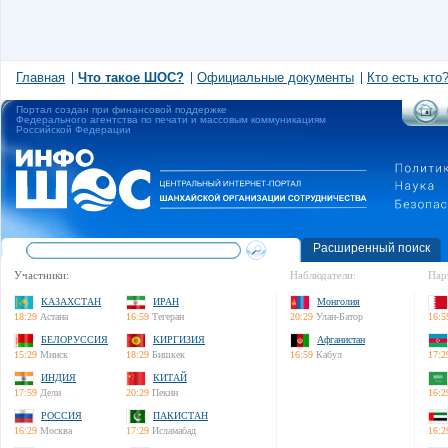
Главная
Что такое ШОС?
Официальные документы
Кто есть кто
Портал создан при финансовой поддержке
Федерального агентства по печати и массовым коммуникациям
Российской Федерации
Расширенный поиск
Участники:
Наблюдатели:
Пар
КАЗАХСТАН
ИРАН
Монголия
18:29
Астана
16:59
Тегеран
20:29
Улан-Батор
16:5
БЕЛОРУССИЯ
КИРГИЗИЯ
Афганистан
15:29
Минск
18:29
Бишкек
16:59
Кабул
17:2
ИНДИЯ
КИТАЙ
17:59
Дели
20:29
Пекин
16:2
РОССИЯ
ПАКИСТАН
16:29
Москва
17:29
Исламабад
16:2