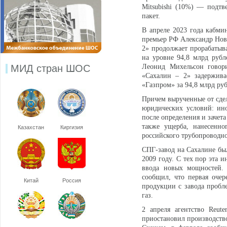
Mitsubishi (10%) — подтв
пакет.
В апреле 2023 года кабми
премьер РФ Александр Нов
2» продолжает прорабатыва
на уровне 94,8 млрд рубл
МИД стран ШОС
Леонид Михельсон говори
«Сахалин – 2» задержива
«Газпром» за 94,8 млрд ру
Причем вырученные от сдел
юридических условий: ино
после определения и зачет
также ущерба, нанесенно
Казахстан
Киргизия
российского трубопроводно
СПГ-завод на Сахалине бы
2009 году. С тех пор эта 
ввода новых мощностей. 
сообщил, что первая оче
Китай
Россия
продукции с завода пробл
газ.
2 апреля агентство Reut
приостановил производство