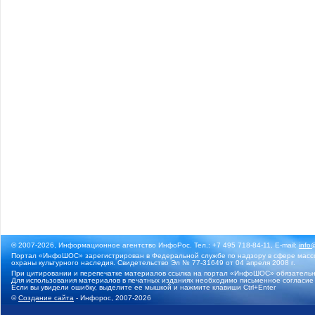
© 2007-2026, Информационное агентство ИнфоРос. Тел.: +7 495 718-84-11, E-mail:
info
Портал «ИнфоШОС» зарегистрирован в Федеральной службе по надзору в сфере массо
охраны культурного наследия. Свидетельство Эл № 77-31649 от 04 апреля 2008 г.
При цитировании и перепечатке материалов ссылка на портал «ИнфоШОС» обязательн
Для использования материалов в печатных изданиях необходимо письменное согласие
Если вы увидели ошибку, выделите ее мышкой и нажмите клавиши Ctrl+Enter
©
Создание сайта
- Инфорос, 2007-2026