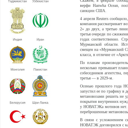
Скажем, в феврале сообща
Таджикистан
Узбекистан
верфи Hanwha Ocean, пос
санкции США.
4 апреля Reuters сообщило
компания рассматривает в
2» до двух, а третью лин
третья очереди по сжижени
годах соответственно. Ст
Индия
Иран
Мурманской области. Ист
смещен на «Мурманский СПГ
класса, в отличие от «Аркт
По планам производитель
несколько превышает плани
Монголия
Пакистан
собеседников агентства, п
третья — в 2029-м.
Осенью прошлого года Н
запустил ее по графику в 
метановозами решить не уд
покрытия внутренних нужд 
Белорусия
Шри-Ланка
у НОВАТЭКа мотивов нет. Т
переброшенные метановозы
В связи с усложнением си
НОВАТЭК договорился с к