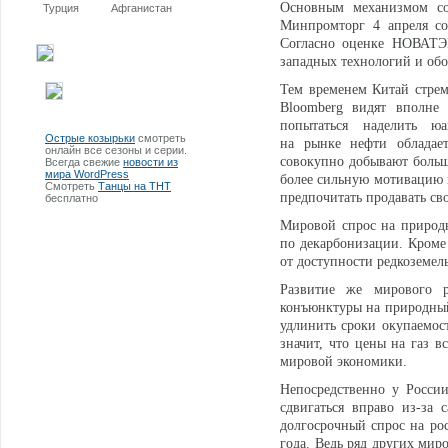
Основным механизмом сот
Турция
Афганистан
Минпромторг 4 апреля со
Согласно оценке НОВАТЭК
западных технологий и обо
Тем временем Китай стрем
Bloomberg видят вполне
попытаться наделить ю
Острые козырьки
смотреть
на рынке нефти обладае
онлайн все сезоны и серии.
совокупно добывают больш
Всегда свежие
новости из
мира WordPress
более сильную мотивацию 
Смотреть
Танцы на ТНТ
предпочитать продавать св
бесплатно
Мировой спрос на природн
по декарбонизации. Кроме 
от доступности редкоземель
Развитие же мирового 
конъюнктуры на природный 
удлинить сроки окупаемос
значит, что цены на газ в
мировой экономики.
Непосредственно у Росси
сдвигаться вправо из-за
долгосрочный спрос на ро
года. Ведь ряд других мир