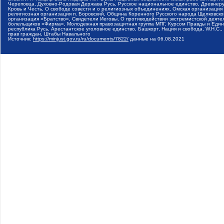
Череповца, Духовно-Родовая Держава Русь, Русское национальное единство, Древнер
Кровь и Честь, О свободе совести и о религиозных объединениях, Омская организаци
религиозная организация п. Боровский, Община Коренного Русского народа Щелковског
организация «Братство», Свидетели Иеговы, О противодействии экстремистской деяте
болельщиков «Фирма», Молодежная правозащитная группа МПГ, Курсом Правды и Единен
республика Русь, Арестантское уголовное единство, Башкорт, Нация и свобода, W.H.С
прав граждан, Штабы Навального
Источник:
https://minjust.gov.ru/ru/documents/7822/
данные на
06.08.2021