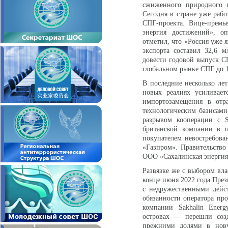
сжиженного природного г
Сегодня в стране уже раб
СПГ-проекта. Вице-премь
энергия достижений», оп
отметил, что «Россия уже 
экспорта составил 32,6 
довести годовой выпуск С
глобальном рынке СПГ до 1
В последние несколько ле
новых реалиях усиливает
импортозамещения в отр
технологическим базисам
разрывом кооперации с S
британской компании в п
покупателем невостребован
«Газпром». Правительство
ООО «Сахалинская энерги
Развязке же с выбором вла
конце июня 2022 года През
с недружественными дейст
обязанности оператора пр
компании Sakhalin Energ
островах — перешли созд
прежними долями в нову