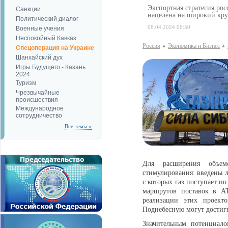
Экспортная стратегия ро
Санкции
нацелена на широкий кру
Политический диалог
08.04.2024 06:50
Военные учения
Неспокойный Кавказ
Россия
Экономика и Бизнес
Спецоперация на Украине
Шанхайский дух
Игры Будущего - Казань
2024
Туризм
Чрезвычайные
происшествия
Международное
сотрудничество
Все темы »
Для расширения объем
стимулирования: введены 
с которых газ поступает п
маршрутов поставок в А
реализации этих проект
Поднебесную могут достигн
Значительным потенциало