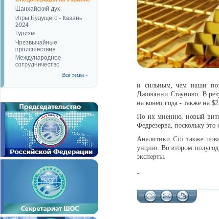
Шанхайский дух
Игры Будущего - Казань
2024
Туризм
Чрезвычайные
происшествия
Международное
сотрудничество
Все темы »
и сильным, чем наши поз
Джованни Стауново. В резу
на конец года - также на $
По их мнению, новый вито
Федрезерва, поскольку эт
Аналитики Citi также пов
унцию. Во втором полугоди
эксперты.