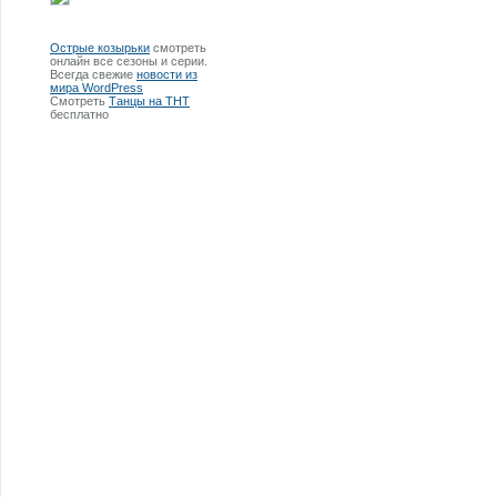
Острые козырьки
смотреть
онлайн все сезоны и серии.
Всегда свежие
новости из
мира WordPress
Смотреть
Танцы на ТНТ
бесплатно