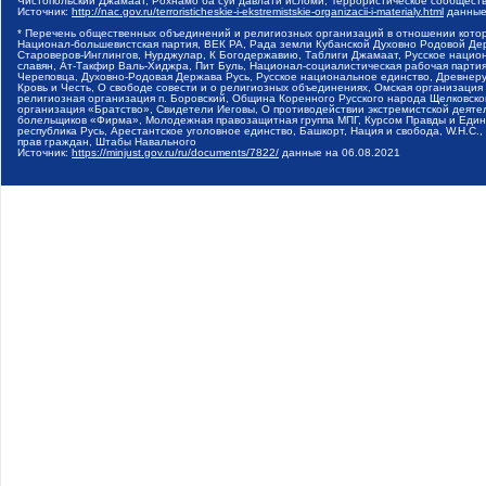
Чистопольский Джамаат, Рохнамо ба суи давлати исломи, Террористическое сообщест
Источник:
http://nac.gov.ru/terroristicheskie-i-ekstremistskie-organizacii-i-materialy.html
данные
* Перечень общественных объединений и религиозных организаций в отношении котор
Национал-большевистская партия, ВЕК РА, Рада земли Кубанской Духовно Родовой Де
Староверов-Инглингов, Нурджулар, К Богодержавию, Таблиги Джамаат, Русское наци
славян, Ат-Такфир Валь-Хиджра, Пит Буль, Национал-социалистическая рабочая парт
Череповца, Духовно-Родовая Держава Русь, Русское национальное единство, Древнер
Кровь и Честь, О свободе совести и о религиозных объединениях, Омская организаци
религиозная организация п. Боровский, Община Коренного Русского народа Щелковског
организация «Братство», Свидетели Иеговы, О противодействии экстремистской деяте
болельщиков «Фирма», Молодежная правозащитная группа МПГ, Курсом Правды и Единен
республика Русь, Арестантское уголовное единство, Башкорт, Нация и свобода, W.H.С
прав граждан, Штабы Навального
Источник:
https://minjust.gov.ru/ru/documents/7822/
данные на
06.08.2021