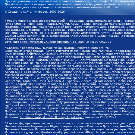
При цитировании и перепечатке материалов ссылка на портал «ИнфоШОС» обязательн
Для использования материалов в печатных изданиях необходимо письменное согласие
Если вы увидели ошибку, выделите ее мышкой и нажмите клавиши Ctrl+Enter
©
Создание сайта
- Инфорос, 2007-2026
* Реестр иностранных средств массовой информации, выполняющих функции иностранн
Голос Америки, Idel.Реалии, Кавказ.Реалии, Крым.Реалии, Телеканал Настоящее Время
Людмила Алексеевна, Маркелов Сергей Евгеньевич, Камалягин Денис Николаевич, Апах
Александрович, Маняхин Петр Борисович, Ярош Юлия Петровна, Чуракова Ольга Влади
Гройсман Софья Романовна, Рождественский Илья Дмитриевич, Апухтина Юлия Владимир
Шмагун Олеся Валентиновна, Мароховская Алеся Алексеевна, Долинина Ирина Никола
редактор 2021, Вега 2021
Источник:
https://minjust.gov.ru/ru/documents/7755/
данные на
03.09.2021
* Сведения реестра НКО, выполняющих функции иностранного агента:
Фонд защиты прав граждан Штаб, Институт права и публичной политики, Лаборатория
Гуманитарное действие, Открытый Петербург, Феникс ПЛЮС, Лига Избирателей, Правов
Крест, Центр Хасдей Ерушалаим, Центр поддержки и содействия развитию средств мас
информационных инициатив Действие, ВМЕСТЕ, Благотворительный фонд охраны здоров
Так, центр Сова, центр Анна, Проект Апрель, Самарская губерния, Эра здоровья, пр
защиты СИБАЛЬТ, Уральская правозащитная группа, Женщины Евразии, Рязанский Мемо
человека, Дальневосточный центр развития гражданских инициатив и социального пар
АКАДЕМИЯ ПО ПРАВАМ ЧЕЛОВЕКА, Частное учреждение Совета Министров северных стр
Массовой Информации, Институт развития прессы - Сибирь, Фонд поддержки свободы 
агентство МЕМО. РУ, Институт региональной прессы, Институт Развития Свободы Инф
Борисовна, Таранова Юлия Николаевна, Туровский Александр Алексеевич, Васильева 
Сергей Георгиевич, Пивоваров Андрей Сергеевич, Писемский Евгений Александрович,
Викторович, Шарипков Олег Викторович, Мальсагов Муса Асланович, Мошель Ирина Ар
Александровна, Исламов Тимур Рифгатович, Романова Ольга Евгеньевна, Щаров Серг
Паутов Юрий Анатольевич, Верховский Александр Маркович, Пислакова-Паркер Марина
Рачинский Ян Збигневич, Жемкова Елена Борисовна, Гудков Лев Дмитриевич, Иллари
Николай Алексеевич, Блинушов Андрей Юрьевич, Мосин Алексей Геннадьевич, Гефтер
Владимировна, Баженова Светлана Куприяновна, Исаев Сергей Владимирович, Максим
Буртина Елена Юрьевна, Гендель Людмила Залмановна, Кокорина Екатерина Алексеев
Подузов Сергей Васильевич, Протасова Ирина Вячеславовна, Литинский Леонид Борис
Добровольская Анна Дмитриевна, Королева Александра Евгеньевна, Смирнов Владими
Петрович, Полякова Мара Федоровна, Резник Генри Маркович, Захаров Герман Конста
Источник:
http://unro.minjust.ru/NKOForeignAgent.aspx
данные на
28.08.2021
* Единый федеральный список организаций, в том числе иностранных и международны
Высший военный Маджлисуль Шура, Конгресс народов Ичкерии и Дагестана, Аль-Каида, 
Движение Талибан, Исламская партия Туркестана, Общество социальных реформ, Общес
Исламское государство, Джабха аль-Нусра ли-Ахль аш-Шам, Народное ополчение имен