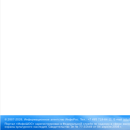
© 2007-2026, Информационное агентство ИнфоРос. Тел.: +7 495 718-84-11, E-mail:
info
Портал «ИнфоШОС» зарегистрирован в Федеральной службе по надзору в сфере массо
охраны культурного наследия. Свидетельство Эл № 77-31649 от 04 апреля 2008 г.