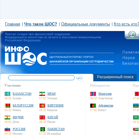
Главная
Что такое ШОС?
Официальные документы
Кто есть кто
Портал создан при финансовой поддержке
Федерального агентства по печати и массовым коммуникациям
Российской Федерации
Расширенный поиск
Участники:
Наблюдатели:
Пар
КАЗАХСТАН
ИРАН
Монголия
18:32
Астана
17:02
Тегеран
20:32
Улан-Батор
17:0
БЕЛОРУССИЯ
КИРГИЗИЯ
Афганистан
15:32
Минск
18:32
Бишкек
17:02
Кабул
17:3
ИНДИЯ
КИТАЙ
18:02
Дели
20:32
Пекин
16:3
РОССИЯ
ПАКИСТАН
16:32
Москва
17:32
Исламабад
16:3