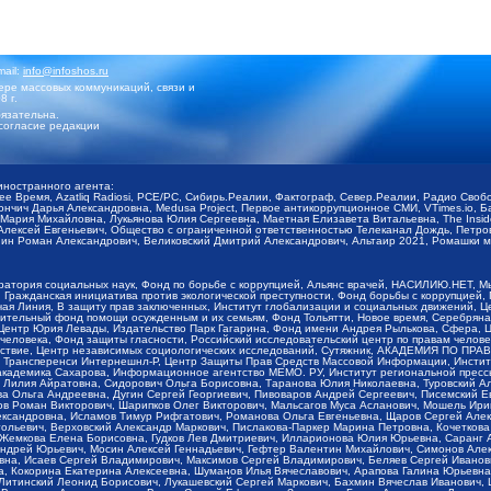
mail:
info@infoshos.ru
ре массовых коммуникаций, связи и
8 г.
язательна.
согласие редакции
иностранного агента:
щее Время, Azatliq Radiosi, PCE/PC, Сибирь.Реалии, Фактограф, Север.Реалии, Радио Св
ончич Дарья Александровна, Medusa Project, Первое антикоррупционное СМИ, VTimes.io, 
ария Михайловна, Лукьянова Юлия Сергеевна, Маетная Елизавета Витальевна, The Insid
ексей Евгеньевич, Общество с ограниченной ответственностью Телеканал Дождь, Петров 
н Роман Александрович, Великовский Дмитрий Александрович, Альтаир 2021, Ромашки мо
оратория социальных наук, Фонд по борьбе с коррупцией, Альянс врачей, НАСИЛИЮ.НЕТ, 
Гражданская инициатива против экологической преступности, Фонд борьбы с коррупцией,
чая Линия, В защиту прав заключенных, Институт глобализации и социальных движений,
тельный фонд помощи осужденным и их семьям, Фонд Тольятти, Новое время, Серебряная т
Центр Юрия Левады, Издательство Парк Гагарина, Фонд имени Андрея Рылькова, Сфера, 
еловека, Фонд защиты гласности, Российский исследовательский центр по правам челове
йствие, Центр независимых социологических исследований, Сутяжник, АКАДЕМИЯ ПО ПР
р Трансперенси Интернешнл-Р, Центр Защиты Прав Средств Массовой Информации, Институ
 академика Сахарова, Информационное агентство МЕМО. РУ, Институт региональной пресс
Лилия Айратовна, Сидорович Ольга Борисовна, Таранова Юлия Николаевна, Туровский Ал
а Ольга Андреевна, Дугин Сергей Георгиевич, Пивоваров Андрей Сергеевич, Писемский Е
в Роман Викторович, Шарипков Олег Викторович, Мальсагов Муса Асланович, Мошель Ири
ександровна, Исламов Тимур Рифгатович, Романова Ольга Евгеньевна, Щаров Сергей Але
льевич, Верховский Александр Маркович, Пислакова-Паркер Марина Петровна, Кочеткова
, Жемкова Елена Борисовна, Гудков Лев Дмитриевич, Илларионова Юлия Юрьевна, Саранг
Андрей Юрьевич, Мосин Алексей Геннадьевич, Гефтер Валентин Михайлович, Симонов Але
а, Исаев Сергей Владимирович, Максимов Сергей Владимирович, Беляев Сергей Иванович
 Кокорина Екатерина Алексеевна, Шуманов Илья Вячеславович, Арапова Галина Юрьевна
Литинский Леонид Борисович, Лукашевский Сергей Маркович, Бахмин Вячеслав Иванович,