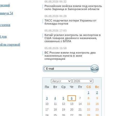
06.08.2026 06:32
рясений
Российские войска взяли под контроль
село Зарница в Запорожской области
минимум 54
06.08.2026 06:28
ТАСС подсчитал потери Украины от
блокады портов
и членов
05.08.2026 17:03
Китай усилил контроль за экспортом в
й дом
США товаров двойного назначения,
связанных с БПЛА
ий на стартовой
05.08.2026 16:58
ВС России взяли под контроль два
населенных пункта в зоне
спецоперации
Пн
Вт
Ср
Чт
Пт
Сб
Вс
1
2
3
4
5
6
7
8
9
10
11
12
13
14
15
16
17
18
19
20
21
22
23
24
25
26
27
28
29
30