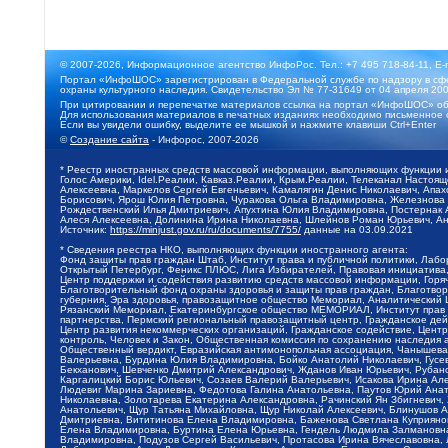
© 2007-2026, Информационное агентство ИнфоРос. Тел.: +7 495 718-84-11, E-
Портал «ИнфоШОС» зарегистрирован в Федеральной службе по надзору в сфе
охраны культурного наследия. Свидетельство Эл № 77-31649 от 04 апреля 200
При цитировании и перепечатке материалов ссылка на портал «ИнфоШОС» об
Для использования материалов в печатных изданиях необходимо письменное 
Если вы увидели ошибку, выделите ее мышкой и нажмите клавиши Ctrl+Enter
©
Создание сайта
- Инфорос, 2007-2026
* Реестр иностранных средств массовой информации, выполняющих функции 
Голос Америки, Idel.Реалии, Кавказ.Реалии, Крым.Реалии, Телеканал Настоя
Алексеевна, Маркелов Сергей Евгеньевич, Камалягин Денис Николаевич, Апах
Борисович, Ярош Юлия Петровна, Чуракова Ольга Владимировна, Железнова М
Рождественский Илья Дмитриевич, Апухтина Юлия Владимировна, Постернак Ал
Алеся Алексеевна, Долинина Ирина Николаевна, Шлейнов Роман Юрьевич, Ани
Источник:
https://minjust.gov.ru/ru/documents/7755/
данные на
03.09.2021
* Сведения реестра НКО, выполняющих функции иностранного агента:
Фонд защиты прав граждан Штаб, Институт права и публичной политики, Лаб
Открытый Петербург, Феникс ПЛЮС, Лига Избирателей, Правовая инициатива, 
Центр поддержки и содействия развитию средств массовой информации, Горя
Благотворительный фонд охраны здоровья и защиты прав граждан, Благотвори
губерния, Эра здоровья, правозащитное общество Мемориал, Аналитический 
Рязанский Мемориал, Екатеринбургское общество МЕМОРИАЛ, Институт прав ч
партнерства, Пермский региональный правозащитный центр, Гражданское де
Центр развития некоммерческих организаций, Гражданское содействие, Цент
контроль, Человек и Закон, Общественная комиссия по сохранению наследия
Общественный вердикт, Евразийская антимонопольная ассоциация, Чанышева 
Валерьевна, Бурдина Юлия Владимировна, Бойко Анатолий Николаевич, Гусев
Бекханович, Шевченко Дмитрий Александрович, Жданов Иван Юрьевич, Рубано
Каргалицкий Борис Юльевич, Созаев Валерий Валерьевич, Исакова Ирина Ал
Людевиг Марина Зариевна, Федотова Галина Анатольевна, Паутов Юрий Анато
Николаевна, Золотарева Екатерина Александровна, Рачинский Ян Збигневич
Анатольевич, Щур Татьяна Михайловна, Щур Николай Алексеевич, Блинушов 
Дмитриевна, Вититинова Елена Владимировна, Баженова Светлана Куприяновн
Елена Владимировна, Буртина Елена Юрьевна, Гендель Людмила Залмановна,
Владимировна, Подузов Сергей Васильевич, Протасова Ирина Вячеславовна, 