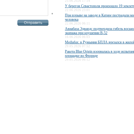
25.06.2026 17:14
У берегов Севастополя произошло 19 землет
22.06.2026 23:01
*
При взрыве на заводе в Катаре пострадали 
человека
22.06.2026 06:11
Авиабаза Эдвардс подтвердила гибель восьм
экипажа при крушении B-52
16.06.2026 06:03
Mediafax: в Румынии БПЛА врезался в жило
29.05.2026 07:52
Ракета Blue Origin взорвалась в ходе испытан
площадке во Флориде
29.05.2026 06:12