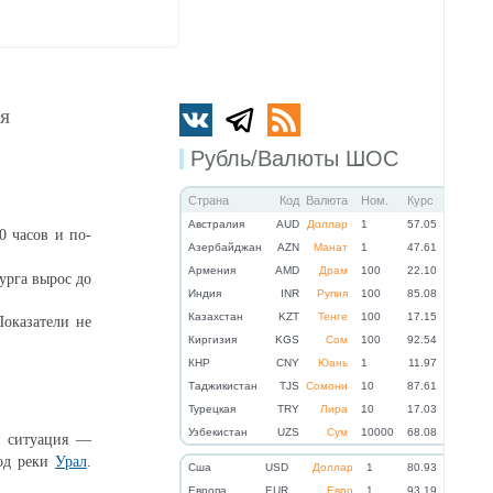
ся
Рубль/Валюты ШОС
Страна
Код
Валюта
Ном.
Курс
Австралия
AUD
Доллар
1
57.05
0 часов и по-
Азербайджан
AZN
Манат
1
47.61
Армения
AMD
Драм
100
22.10
урга вырос до
Индия
INR
Рупия
100
85.08
Казахстан
KZT
Тенге
100
17.15
Показатели не
Киргизия
KGS
Сом
100
92.54
КНР
CNY
Юань
1
11.97
Таджикистан
TJS
Сомони
10
87.61
Турецкая
TRY
Лира
10
17.03
Узбекистан
UZS
Сум
10000
68.08
я ситуация —
од реки
Урал
.
Cша
USD
Доллар
1
80.93
Eвропа
EUR
Евро
1
93.19