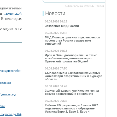
Официальный курс ЦБ России
едполагаемый
Новости
й и
Тюменской
. В некоторых
06.08.2026 16:23
Заявления МИД России
следние 80 с
06.08.2026 16:18
МИД Польши сравнил идею переноса
посольства России с разрывом
отношений
06.08.2026 16:13
Иран и Оман договорились о схеме
возобновления движения через
Ормузский пролив на 60 дней
06.08.2026 07:50
площади погибли
СКР сообщил о 640 погибших мирных
жителях при вторжении ВСУ в Курскую
область
 границы
06.08.2026 06:42
Залужный заявил, что Киев исчерпал
ресурс вооружений в конфликте
Дамаске, где
06.08.2026 06:35
Кабмин РФ разрешил до 1 июля 2027
ткой
года импорт, выпуск и обращение
бензина Евро 2, Евро 3, Евро 4
 выросло до 164