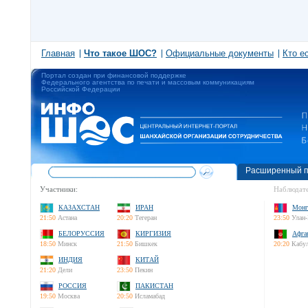
Главная
Что такое ШОС?
Официальные документы
Кто е
Портал создан при финансовой поддержке
Федерального агентства по печати и массовым коммуникациям
Российской Федерации
Расширенный п
Участники:
Наблюдате
КАЗАХСТАН
ИРАН
Монг
21:50
Астана
20:20
Тегеран
23:50
Улан-
БЕЛОРУССИЯ
КИРГИЗИЯ
Афга
18:50
Минск
21:50
Бишкек
20:20
Кабу
ИНДИЯ
КИТАЙ
21:20
Дели
23:50
Пекин
РОССИЯ
ПАКИСТАН
19:50
Москва
20:50
Исламабад