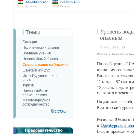
ТАДЖИКИСТАН
УЗБЕКИСТАН
20:50
Душанбе
20:50
Ташкент
Уровень воды
Темы
опасным
Санкции
Политический диалог
14.04.2024 06:13
Военные учения
Россия
Безопаcность
Неспокойный Кавказ
По сообщению РИА Н
Спецоперация на Украине
прежнему составляе
Шанхайский дух
Ранее правительств
Игры Будущего - Казань
2024
11 метров 87 сантим
Туризм
"Уровень воды в ре
Чрезвычайные
меняются в течение
происшествия
Международное
По данным властей, 
сотрудничество
Критический уровен
Все темы »
Регионы Южного Ур
в
Оренбургской обл
Власти провели мас