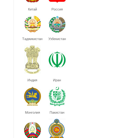
Китай
Россия
Таджикистан
Узбекистан
Индия
Иран
Монголия
Пакистан