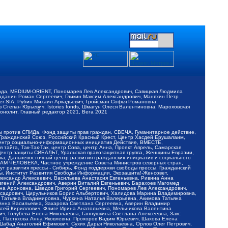
обода, MEDIUM-ORIENT, Пономарев Лев Александрович, Савицкая Людмила
Баданин Роман Сергеевич, Гликин Максим Александрович, Маняхин Петр
er SIA, Рубин Михаил Аркадьевич, Гройсман Софья Романовна,
Степан Юрьевич, Istories fonds, Шмагун Олеся Валентиновна, Мароховская
нолит, Главный редактор 2021, Вега 2021
Мы против СПИДа, Фонд защиты прав граждан, СВЕЧА, Гуманитарное действие,
 Гражданский Союз, Российский Красный Крест, Центр Хасдей Ерушалаим,
 Центр социально-информационных инициатив Действие, ВМЕСТЕ,
айга, Так-Так-Так, центр Сова, центр Анна, Проект Апрель, Самарская
Центр защиты СИБАЛЬТ, Уральская правозащитная группа, Женщины Евразии,
ка, Дальневосточный центр развития гражданских инициатив и социального
АВАМ ЧЕЛОВЕКА, Частное учреждение Совета Министров северных стран,
т развития прессы - Сибирь, Фонд поддержки свободы прессы, Гражданский
ы, Институт Развития Свободы Информации, Экозащита!-Женсовет,
ександр Алексеевич, Васильева Анастасия Евгеньевна, Ривина Анна
вгений Александрович, Аверин Виталий Евгеньевич, Барахоев Магомед
на Ароновна, Шведов Григорий Сергеевич, Пономарев Лев Александрович,
ксадрович, Цирульников Борис Альбертович, Халидова Марина Владимировна,
 Татьяна Владимировна, Чуркина Наталья Валерьевна, Акимова Татьяна
 Анна Васильевна, Захарова Светлана Сергеевна, Аверин Владимир
ксей Кириллович, Флиге Ирина Анатольевна, Мельникова Валентина
, Голубева Елена Николаевна, Ганнушкина Светлана Алексеевна, Закс
, Пастухова Анна Яковлевна, Прохоров Вадим Юрьевич, Шахова Елена
 Шабад Анатолий Ефимович, Сухих Дарья Николаевна, Орлов Олег Петрович,