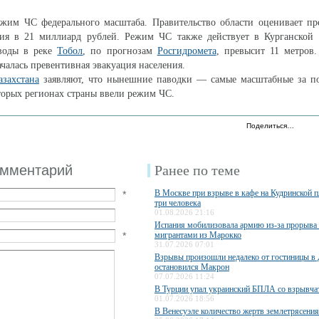
ежим ЧС федерального масштаба. Правительство области оценивает пр
ия в 21 миллиард рублей. Режим ЧС также действует в Курганско
 воды в реке
Тобол
, по прогнозам
Росгидромета
, превысит 11 метров
чалась превентивная эвакуация населения.
азахстана
заявляют, что нынешние паводки — самые масштабные за по
торых регионах страны ввели режим ЧС.
Поделиться…
омментарий
Ранее по теме
В Москве при взрыве в кафе на Кудринской 
*
три человека
01.08.2026 21:16
Испания мобилизовала армию из-за прорыва
*
мигрантами из Марокко
31.07.2026 07:01
Взрывы произошли недалеко от гостиницы в 
остановился Макрон
07.07.2026 11:24
В Турции упал украинский БПЛА со взрывча
01.07.2026 18:56
В Венесуэле количество жертв землетрясения