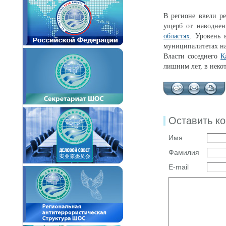
В регионе ввели р
ущерб от наводнен
областях
. Уровень
муниципалитетах на
Власти соседнего
К
лишним лет, в неко
Оставить к
Имя
Фамилия
E-mail