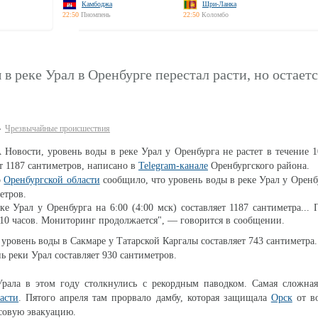
Камбоджа
Шри-Ланка
22:50
Пномпень
22:50
Коломбо
 в реке Урал в Оренбурге перестал расти, но остает
Чрезвычайные происшествия
овости, уровень воды в реке Урал у Оренбурга не растет в течение 1
т 1187 сантиметров, написано в
Telegram-канале
Оренбургского района.
о
Оренбургской области
сообщило, что уровень воды в реке Урал у Оренб
етров.
ке Урал у Оренбурга на 6:00 (4:00 мск) составляет 1187 сантиметра... 
 10 часов. Мониторинг продолжается", — говорится в сообщении.
уровень воды в Сакмаре у Татарской Каргалы составляет 743 сантиметра.
ь реки Урал составляет 930 сантиметров.
ала в этом году столкнулись с рекордным паводком. Самая сложна
асти
. Пятого апреля там прорвало дамбу, которая защищала
Орск
от в
совую эвакуацию.