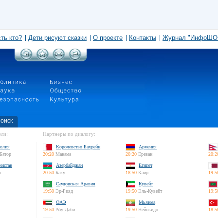
сть кто?
Дети рисуют сказки
О проекте
Контакты
Журнал "ИнфоШО
оиск
ли:
Партнеры по диалогу:
олия
Королевство Бахрейн
Армения
Батор
20:20
Манама
20:20
Ереван
20:2
нистан
Азербайджан
Египет
л
20:50
Баку
18:50
Каир
19:5
Саудовская Аравия
Кувейт
19:50
Эр-Рияд
19:50
Эль-Кувейт
19:5
ОАЭ
Мьянма
19:50
Абу-Даби
19:50
Нейпьидо
18:5