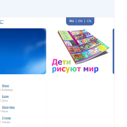
RU
EN
CN
С"
Непал
0
Катманду
Катар
0
Доха
Мальдивы
0
Мале
Турция
0
Анкара