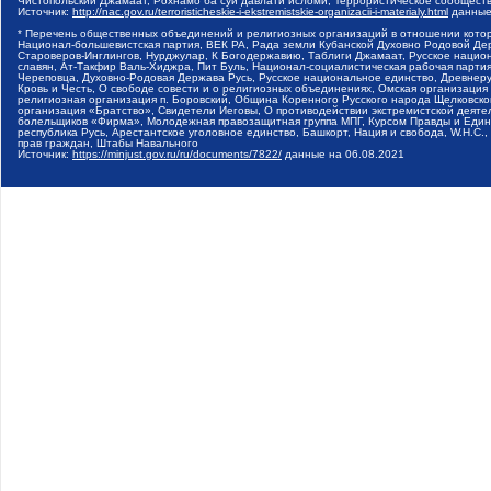
Чистопольский Джамаат, Рохнамо ба суи давлати исломи, Террористическое сообщест
Источник:
http://nac.gov.ru/terroristicheskie-i-ekstremistskie-organizacii-i-materialy.html
данные
* Перечень общественных объединений и религиозных организаций в отношении котор
Национал-большевистская партия, ВЕК РА, Рада земли Кубанской Духовно Родовой Де
Староверов-Инглингов, Нурджулар, К Богодержавию, Таблиги Джамаат, Русское наци
славян, Ат-Такфир Валь-Хиджра, Пит Буль, Национал-социалистическая рабочая парт
Череповца, Духовно-Родовая Держава Русь, Русское национальное единство, Древнер
Кровь и Честь, О свободе совести и о религиозных объединениях, Омская организаци
религиозная организация п. Боровский, Община Коренного Русского народа Щелковског
организация «Братство», Свидетели Иеговы, О противодействии экстремистской деяте
болельщиков «Фирма», Молодежная правозащитная группа МПГ, Курсом Правды и Единен
республика Русь, Арестантское уголовное единство, Башкорт, Нация и свобода, W.H.С
прав граждан, Штабы Навального
Источник:
https://minjust.gov.ru/ru/documents/7822/
данные на
06.08.2021