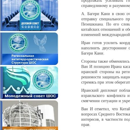
продолжать усиливать г
справедливому и разумном
А. Багери Кани в свою о
отправку специального п
Пезешкиана. По его слов
китайских отношений и обе
изменений международной 
Иран готов усилить коор
наполнить двусторонние 
Багери Кани.
Стороны также обменялись
Ван И позицию Ирана кас
иранской стороны на рег
решимости защищать национ
стремясь при этом оберегат
Иранский дипломат побла
израильского конфликта 
смягчении ситуации и укре
Ван И отметил, что Китай
вопросах Среднего Востока
интересов, в частности п
прав.