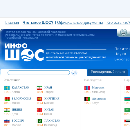
Главная
Что такое ШОС?
Официальные документы
Кто есть кто
Портал создан при финансовой поддержке
Федерального агентства по печати и массовым коммуникациям
Российской Федерации
Расширенный поиск
Участники:
Наблюдатели:
Пар
КАЗАХСТАН
ИРАН
Монголия
11:51
Астана
10:21
Тегеран
13:51
Улан-Батор
10:2
БЕЛОРУССИЯ
КИРГИЗИЯ
Афганистан
08:51
Минск
11:51
Бишкек
10:21
Кабул
10:5
ИНДИЯ
КИТАЙ
11:21
Дели
13:51
Пекин
09:5
РОССИЯ
ПАКИСТАН
09:51
Москва
10:51
Исламабад
09:5