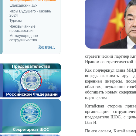
Шанхайский дух
Игры Будущего - Казань
2024
Туризм
Чрезвычайные
происшествия
Международное
сотрудничество
Все темы »
стратегический партнер Ки
Ираном со стратегической 
Как подчеркнул глава МИД 
впредь оказывать друг 
коренные интересы, после
областях, неуклонно сод
обогащать новым содержан
партнерства.
Китайская сторона прив
организации сотруднич
председателя ШОС, с цель
Ван И.
По его словам, Китай наме