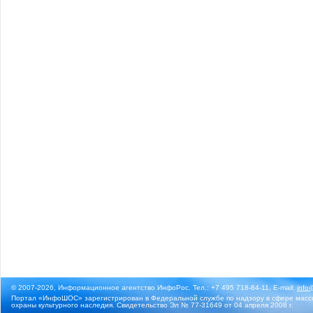
© 2007-2026, Информационное агентство ИнфоРос. Тел.: +7 495 718-84-11, E-mail:
info
Портал «ИнфоШОС» зарегистрирован в Федеральной службе по надзору в сфере массо
охраны культурного наследия. Свидетельство Эл № 77-31649 от 04 апреля 2008 г.