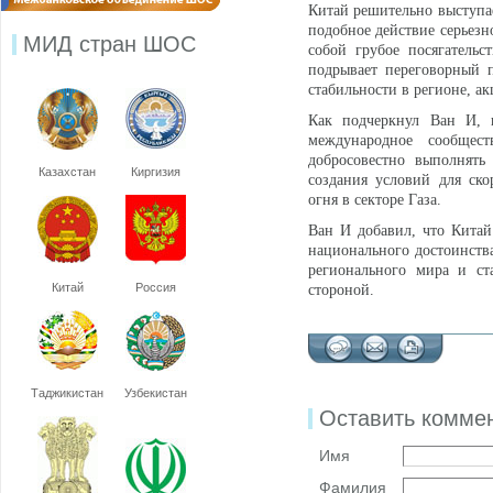
Китай решительно выступае
подобное действие серьез
МИД стран ШОС
собой грубое посягательс
подрывает переговорный п
стабильности в регионе, а
Как подчеркнул Ван И, в
международное сообщес
добросовестно выполнять
Казахстан
Киргизия
создания условий для ск
огня в секторе Газа.
Ван И добавил, что Китай
национального достоинства
регионального мира и ст
Китай
Россия
стороной.
Таджикистан
Узбекистан
Оставить комме
Имя
Фамилия