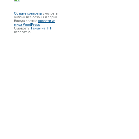
Острые козырьки
смотреть
онлайн все сезоны и серии.
Всегда свежие
новости из
мира WordPress
Смотреть
Танцы на ТНТ
бесплатно