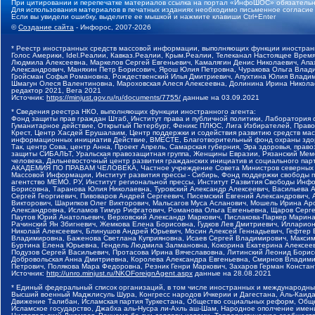
При цитировании и перепечатке материалов ссылка на портал «ИнфоШОС» обязательн
Для использования материалов в печатных изданиях необходимо письменное согласие
Если вы увидели ошибку, выделите ее мышкой и нажмите клавиши Ctrl+Enter
©
Создание сайта
- Инфорос, 2007-2026
* Реестр иностранных средств массовой информации, выполняющих функции иностранн
Голос Америки, Idel.Реалии, Кавказ.Реалии, Крым.Реалии, Телеканал Настоящее Время
Людмила Алексеевна, Маркелов Сергей Евгеньевич, Камалягин Денис Николаевич, Апах
Александрович, Маняхин Петр Борисович, Ярош Юлия Петровна, Чуракова Ольга Влади
Гройсман Софья Романовна, Рождественский Илья Дмитриевич, Апухтина Юлия Владимир
Шмагун Олеся Валентиновна, Мароховская Алеся Алексеевна, Долинина Ирина Никола
редактор 2021, Вега 2021
Источник:
https://minjust.gov.ru/ru/documents/7755/
данные на
03.09.2021
* Сведения реестра НКО, выполняющих функции иностранного агента:
Фонд защиты прав граждан Штаб, Институт права и публичной политики, Лаборатория
Гуманитарное действие, Открытый Петербург, Феникс ПЛЮС, Лига Избирателей, Правов
Крест, Центр Хасдей Ерушалаим, Центр поддержки и содействия развитию средств мас
информационных инициатив Действие, ВМЕСТЕ, Благотворительный фонд охраны здоров
Так, центр Сова, центр Анна, Проект Апрель, Самарская губерния, Эра здоровья, пр
защиты СИБАЛЬТ, Уральская правозащитная группа, Женщины Евразии, Рязанский Мемо
человека, Дальневосточный центр развития гражданских инициатив и социального пар
АКАДЕМИЯ ПО ПРАВАМ ЧЕЛОВЕКА, Частное учреждение Совета Министров северных стр
Массовой Информации, Институт развития прессы - Сибирь, Фонд поддержки свободы 
агентство МЕМО. РУ, Институт региональной прессы, Институт Развития Свободы Инф
Борисовна, Таранова Юлия Николаевна, Туровский Александр Алексеевич, Васильева 
Сергей Георгиевич, Пивоваров Андрей Сергеевич, Писемский Евгений Александрович,
Викторович, Шарипков Олег Викторович, Мальсагов Муса Асланович, Мошель Ирина Ар
Александровна, Исламов Тимур Рифгатович, Романова Ольга Евгеньевна, Щаров Серг
Паутов Юрий Анатольевич, Верховский Александр Маркович, Пислакова-Паркер Марина
Рачинский Ян Збигневич, Жемкова Елена Борисовна, Гудков Лев Дмитриевич, Иллари
Николай Алексеевич, Блинушов Андрей Юрьевич, Мосин Алексей Геннадьевич, Гефтер
Владимировна, Баженова Светлана Куприяновна, Исаев Сергей Владимирович, Максим
Буртина Елена Юрьевна, Гендель Людмила Залмановна, Кокорина Екатерина Алексеев
Подузов Сергей Васильевич, Протасова Ирина Вячеславовна, Литинский Леонид Борис
Добровольская Анна Дмитриевна, Королева Александра Евгеньевна, Смирнов Владими
Петрович, Полякова Мара Федоровна, Резник Генри Маркович, Захаров Герман Конста
Источник:
http://unro.minjust.ru/NKOForeignAgent.aspx
данные на
28.08.2021
* Единый федеральный список организаций, в том числе иностранных и международны
Высший военный Маджлисуль Шура, Конгресс народов Ичкерии и Дагестана, Аль-Каида, 
Движение Талибан, Исламская партия Туркестана, Общество социальных реформ, Общес
Исламское государство, Джабха аль-Нусра ли-Ахль аш-Шам, Народное ополчение имен