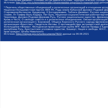
Чистопольский Джамаат, Рохнамо ба суи давлати исломи, Террористическое сообщест
Источник:
http://nac.gov.ru/terroristicheskie-i-ekstremistskie-organizacii-i-materialy.html
данные
* Перечень общественных объединений и религиозных организаций в отношении котор
Национал-большевистская партия, ВЕК РА, Рада земли Кубанской Духовно Родовой Де
Староверов-Инглингов, Нурджулар, К Богодержавию, Таблиги Джамаат, Русское наци
славян, Ат-Такфир Валь-Хиджра, Пит Буль, Национал-социалистическая рабочая парт
Череповца, Духовно-Родовая Держава Русь, Русское национальное единство, Древнер
Кровь и Честь, О свободе совести и о религиозных объединениях, Омская организаци
религиозная организация п. Боровский, Община Коренного Русского народа Щелковског
организация «Братство», Свидетели Иеговы, О противодействии экстремистской деяте
болельщиков «Фирма», Молодежная правозащитная группа МПГ, Курсом Правды и Единен
республика Русь, Арестантское уголовное единство, Башкорт, Нация и свобода, W.H.С
прав граждан, Штабы Навального
Источник:
https://minjust.gov.ru/ru/documents/7822/
данные на
06.08.2021