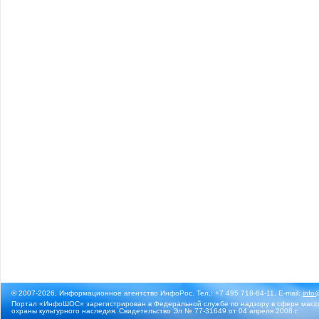
© 2007-2026, Информационное агентство ИнфоРос. Тел.: +7 495 718-84-11, E-mail:
info
Портал «ИнфоШОС» зарегистрирован в Федеральной службе по надзору в сфере массо
охраны культурного наследия. Свидетельство Эл № 77-31649 от 04 апреля 2008 г.