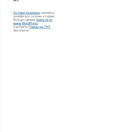
Острые козырьки
смотреть
онлайн все сезоны и серии.
Всегда свежие
новости из
мира WordPress
Смотреть
Танцы на ТНТ
бесплатно