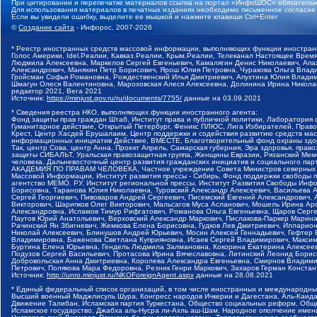
При цитировании и перепечатке материалов ссылка на портал «ИнфоШОС» обязательн
Для использования материалов в печатных изданиях необходимо письменное согласие
Если вы увидели ошибку, выделите ее мышкой и нажмите клавиши Ctrl+Enter
©
Создание сайта
- Инфорос, 2007-2026
* Реестр иностранных средств массовой информации, выполняющих функции иностранн
Голос Америки, Idel.Реалии, Кавказ.Реалии, Крым.Реалии, Телеканал Настоящее Время
Людмила Алексеевна, Маркелов Сергей Евгеньевич, Камалягин Денис Николаевич, Апах
Александрович, Маняхин Петр Борисович, Ярош Юлия Петровна, Чуракова Ольга Влади
Гройсман Софья Романовна, Рождественский Илья Дмитриевич, Апухтина Юлия Владимир
Шмагун Олеся Валентиновна, Мароховская Алеся Алексеевна, Долинина Ирина Никола
редактор 2021, Вега 2021
Источник:
https://minjust.gov.ru/ru/documents/7755/
данные на
03.09.2021
* Сведения реестра НКО, выполняющих функции иностранного агента:
Фонд защиты прав граждан Штаб, Институт права и публичной политики, Лаборатория
Гуманитарное действие, Открытый Петербург, Феникс ПЛЮС, Лига Избирателей, Правов
Крест, Центр Хасдей Ерушалаим, Центр поддержки и содействия развитию средств мас
информационных инициатив Действие, ВМЕСТЕ, Благотворительный фонд охраны здоров
Так, центр Сова, центр Анна, Проект Апрель, Самарская губерния, Эра здоровья, пр
защиты СИБАЛЬТ, Уральская правозащитная группа, Женщины Евразии, Рязанский Мемо
человека, Дальневосточный центр развития гражданских инициатив и социального пар
АКАДЕМИЯ ПО ПРАВАМ ЧЕЛОВЕКА, Частное учреждение Совета Министров северных стр
Массовой Информации, Институт развития прессы - Сибирь, Фонд поддержки свободы 
агентство МЕМО. РУ, Институт региональной прессы, Институт Развития Свободы Инф
Борисовна, Таранова Юлия Николаевна, Туровский Александр Алексеевич, Васильева 
Сергей Георгиевич, Пивоваров Андрей Сергеевич, Писемский Евгений Александрович,
Викторович, Шарипков Олег Викторович, Мальсагов Муса Асланович, Мошель Ирина Ар
Александровна, Исламов Тимур Рифгатович, Романова Ольга Евгеньевна, Щаров Серг
Паутов Юрий Анатольевич, Верховский Александр Маркович, Пислакова-Паркер Марина
Рачинский Ян Збигневич, Жемкова Елена Борисовна, Гудков Лев Дмитриевич, Иллари
Николай Алексеевич, Блинушов Андрей Юрьевич, Мосин Алексей Геннадьевич, Гефтер
Владимировна, Баженова Светлана Куприяновна, Исаев Сергей Владимирович, Максим
Буртина Елена Юрьевна, Гендель Людмила Залмановна, Кокорина Екатерина Алексеев
Подузов Сергей Васильевич, Протасова Ирина Вячеславовна, Литинский Леонид Борис
Добровольская Анна Дмитриевна, Королева Александра Евгеньевна, Смирнов Владими
Петрович, Полякова Мара Федоровна, Резник Генри Маркович, Захаров Герман Конста
Источник:
http://unro.minjust.ru/NKOForeignAgent.aspx
данные на
28.08.2021
* Единый федеральный список организаций, в том числе иностранных и международны
Высший военный Маджлисуль Шура, Конгресс народов Ичкерии и Дагестана, Аль-Каида, 
Движение Талибан, Исламская партия Туркестана, Общество социальных реформ, Общес
Исламское государство, Джабха аль-Нусра ли-Ахль аш-Шам, Народное ополчение имен