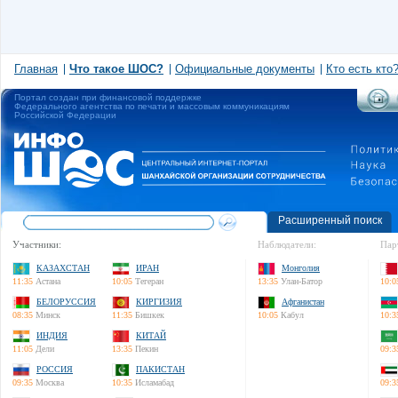
Главная
Что такое ШОС?
Официальные документы
Кто есть кто
Портал создан при финансовой поддержке
Федерального агентства по печати и массовым коммуникациям
Российской Федерации
Расширенный поиск
Участники:
Наблюдатели:
Пар
КАЗАХСТАН
ИРАН
Монголия
11:35
Астана
10:05
Тегеран
13:35
Улан-Батор
10:0
БЕЛОРУССИЯ
КИРГИЗИЯ
Афганистан
08:35
Минск
11:35
Бишкек
10:05
Кабул
10:3
ИНДИЯ
КИТАЙ
11:05
Дели
13:35
Пекин
09:3
РОССИЯ
ПАКИСТАН
09:35
Москва
10:35
Исламабад
09:3