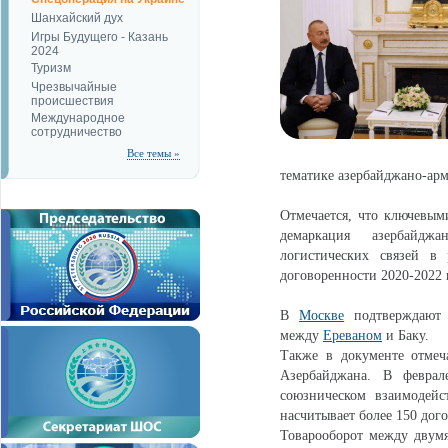
Шанхайский дух
Игры Будущего - Казань
2024
Туризм
Чрезвычайные
происшествия
Международное
сотрудничество
Все темы »
тематике азербайджано-арм
Отмечается, что ключевым
демаркация азербайджа
логистических связей в
договоренности 2020-2022 
В
Москве
подтверждают 
между
Ереваном
и Баку.
Также в документе отмеч
Азербайджана. В феврал
союзническом взаимодейс
насчитывает более 150 дог
Товарооборот между двумя