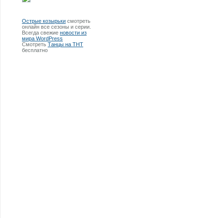
Острые козырьки
смотреть
онлайн все сезоны и серии.
Всегда свежие
новости из
мира WordPress
Смотреть
Танцы на ТНТ
бесплатно