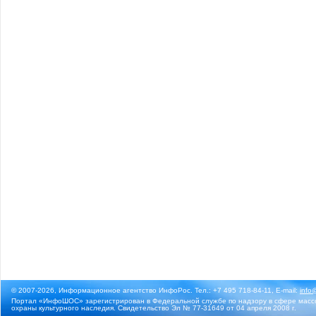
© 2007-2026, Информационное агентство ИнфоРос. Тел.: +7 495 718-84-11, E-mail:
info
Портал «ИнфоШОС» зарегистрирован в Федеральной службе по надзору в сфере массо
охраны культурного наследия. Свидетельство Эл № 77-31649 от 04 апреля 2008 г.