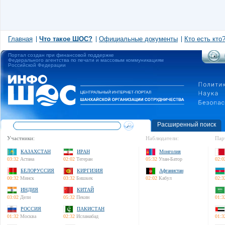
Главная
Что такое ШОС?
Официальные документы
Кто есть кто
Портал создан при финансовой поддержке
Федерального агентства по печати и массовым коммуникациям
Российской Федерации
Расширенный поиск
Участники:
Наблюдатели:
Пар
КАЗАХСТАН
ИРАН
Монголия
03:32
Астана
02:02
Тегеран
05:32
Улан-Батор
02:0
БЕЛОРУССИЯ
КИРГИЗИЯ
Афганистан
00:32
Минск
03:32
Бишкек
02:02
Кабул
02:3
ИНДИЯ
КИТАЙ
03:02
Дели
05:32
Пекин
01:3
РОССИЯ
ПАКИСТАН
01:32
Москва
02:32
Исламабад
01:3