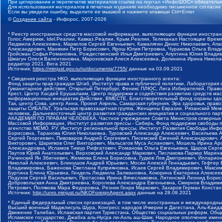
При цитировании и перепечатке материалов ссылка на портал «ИнфоШОС» обязательн
Для использования материалов в печатных изданиях необходимо письменное согласие
Если вы увидели ошибку, выделите ее мышкой и нажмите клавиши Ctrl+Enter
©
Создание сайта
- Инфорос, 2007-2026
* Реестр иностранных средств массовой информации, выполняющих функции иностранн
Голос Америки, Idel.Реалии, Кавказ.Реалии, Крым.Реалии, Телеканал Настоящее Время
Людмила Алексеевна, Маркелов Сергей Евгеньевич, Камалягин Денис Николаевич, Апах
Александрович, Маняхин Петр Борисович, Ярош Юлия Петровна, Чуракова Ольга Влади
Гройсман Софья Романовна, Рождественский Илья Дмитриевич, Апухтина Юлия Владимир
Шмагун Олеся Валентиновна, Мароховская Алеся Алексеевна, Долинина Ирина Никола
редактор 2021, Вега 2021
Источник:
https://minjust.gov.ru/ru/documents/7755/
данные на
03.09.2021
* Сведения реестра НКО, выполняющих функции иностранного агента:
Фонд защиты прав граждан Штаб, Институт права и публичной политики, Лаборатория
Гуманитарное действие, Открытый Петербург, Феникс ПЛЮС, Лига Избирателей, Правов
Крест, Центр Хасдей Ерушалаим, Центр поддержки и содействия развитию средств мас
информационных инициатив Действие, ВМЕСТЕ, Благотворительный фонд охраны здоров
Так, центр Сова, центр Анна, Проект Апрель, Самарская губерния, Эра здоровья, пр
защиты СИБАЛЬТ, Уральская правозащитная группа, Женщины Евразии, Рязанский Мемо
человека, Дальневосточный центр развития гражданских инициатив и социального пар
АКАДЕМИЯ ПО ПРАВАМ ЧЕЛОВЕКА, Частное учреждение Совета Министров северных стр
Массовой Информации, Институт развития прессы - Сибирь, Фонд поддержки свободы 
агентство МЕМО. РУ, Институт региональной прессы, Институт Развития Свободы Инф
Борисовна, Таранова Юлия Николаевна, Туровский Александр Алексеевич, Васильева 
Сергей Георгиевич, Пивоваров Андрей Сергеевич, Писемский Евгений Александрович,
Викторович, Шарипков Олег Викторович, Мальсагов Муса Асланович, Мошель Ирина Ар
Александровна, Исламов Тимур Рифгатович, Романова Ольга Евгеньевна, Щаров Серг
Паутов Юрий Анатольевич, Верховский Александр Маркович, Пислакова-Паркер Марина
Рачинский Ян Збигневич, Жемкова Елена Борисовна, Гудков Лев Дмитриевич, Иллари
Николай Алексеевич, Блинушов Андрей Юрьевич, Мосин Алексей Геннадьевич, Гефтер
Владимировна, Баженова Светлана Куприяновна, Исаев Сергей Владимирович, Максим
Буртина Елена Юрьевна, Гендель Людмила Залмановна, Кокорина Екатерина Алексеев
Подузов Сергей Васильевич, Протасова Ирина Вячеславовна, Литинский Леонид Борис
Добровольская Анна Дмитриевна, Королева Александра Евгеньевна, Смирнов Владими
Петрович, Полякова Мара Федоровна, Резник Генри Маркович, Захаров Герман Конста
Источник:
http://unro.minjust.ru/NKOForeignAgent.aspx
данные на
28.08.2021
* Единый федеральный список организаций, в том числе иностранных и международны
Высший военный Маджлисуль Шура, Конгресс народов Ичкерии и Дагестана, Аль-Каида, 
Движение Талибан, Исламская партия Туркестана, Общество социальных реформ, Общес
Исламское государство, Джабха аль-Нусра ли-Ахль аш-Шам, Народное ополчение имен