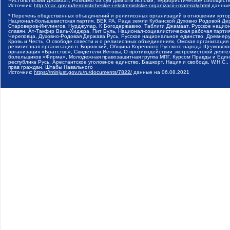
Чистопольский Джамаат, Рохнамо ба суи давлати исломи, Террористическое сообщест
Источник:
http://nac.gov.ru/terroristicheskie-i-ekstremistskie-organizacii-i-materialy.html
данные
* Перечень общественных объединений и религиозных организаций в отношении котор
Национал-большевистская партия, ВЕК РА, Рада земли Кубанской Духовно Родовой Де
Староверов-Инглингов, Нурджулар, К Богодержавию, Таблиги Джамаат, Русское наци
славян, Ат-Такфир Валь-Хиджра, Пит Буль, Национал-социалистическая рабочая парт
Череповца, Духовно-Родовая Держава Русь, Русское национальное единство, Древнер
Кровь и Честь, О свободе совести и о религиозных объединениях, Омская организаци
религиозная организация п. Боровский, Община Коренного Русского народа Щелковског
организация «Братство», Свидетели Иеговы, О противодействии экстремистской деяте
болельщиков «Фирма», Молодежная правозащитная группа МПГ, Курсом Правды и Единен
республика Русь, Арестантское уголовное единство, Башкорт, Нация и свобода, W.H.С
прав граждан, Штабы Навального
Источник:
https://minjust.gov.ru/ru/documents/7822/
данные на
06.08.2021