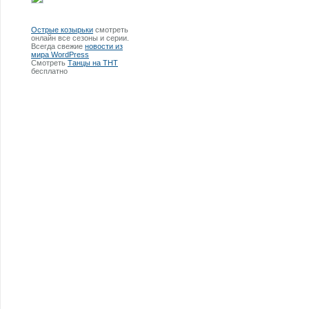
Острые козырьки
смотреть
онлайн все сезоны и серии.
Всегда свежие
новости из
мира WordPress
Смотреть
Танцы на ТНТ
бесплатно