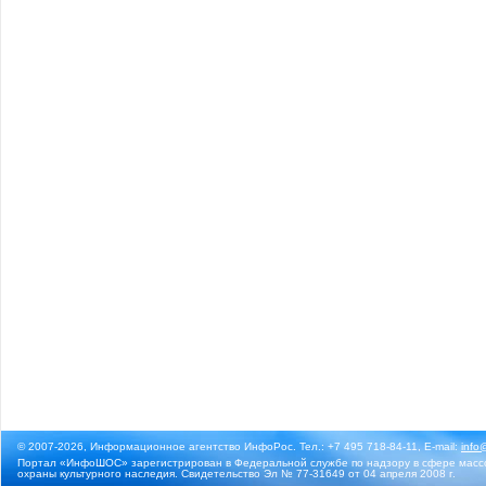
© 2007-2026, Информационное агентство ИнфоРос. Тел.: +7 495 718-84-11, E-mail:
info
Портал «ИнфоШОС» зарегистрирован в Федеральной службе по надзору в сфере массо
охраны культурного наследия. Свидетельство Эл № 77-31649 от 04 апреля 2008 г.