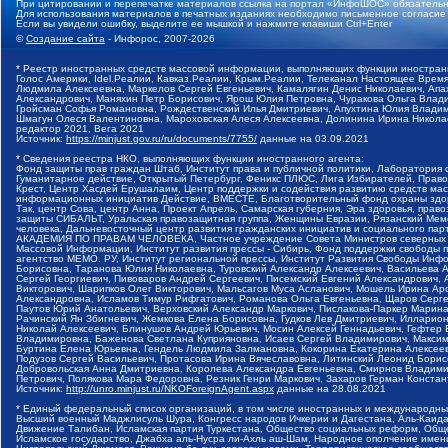
При цитировании и перепечатке материалов ссылка на портал «ИнфоШОС» обязательн
Для использования материалов в печатных изданиях необходимо письменное согласие
Если вы увидели ошибку, выделите ее мышкой и нажмите клавиши Ctrl+Enter
©
Создание сайта
- Инфорос, 2007-2026
* Реестр иностранных средств массовой информации, выполняющих функции иностранн
Голос Америки, Idel.Реалии, Кавказ.Реалии, Крым.Реалии, Телеканал Настоящее Время
Людмила Алексеевна, Маркелов Сергей Евгеньевич, Камалягин Денис Николаевич, Апах
Александрович, Маняхин Петр Борисович, Ярош Юлия Петровна, Чуракова Ольга Влади
Гройсман Софья Романовна, Рождественский Илья Дмитриевич, Апухтина Юлия Владимир
Шмагун Олеся Валентиновна, Мароховская Алеся Алексеевна, Долинина Ирина Никола
редактор 2021, Вега 2021
Источник:
https://minjust.gov.ru/ru/documents/7755/
данные на
03.09.2021
* Сведения реестра НКО, выполняющих функции иностранного агента:
Фонд защиты прав граждан Штаб, Институт права и публичной политики, Лаборатория
Гуманитарное действие, Открытый Петербург, Феникс ПЛЮС, Лига Избирателей, Правов
Крест, Центр Хасдей Ерушалаим, Центр поддержки и содействия развитию средств мас
информационных инициатив Действие, ВМЕСТЕ, Благотворительный фонд охраны здоров
Так, центр Сова, центр Анна, Проект Апрель, Самарская губерния, Эра здоровья, пр
защиты СИБАЛЬТ, Уральская правозащитная группа, Женщины Евразии, Рязанский Мемо
человека, Дальневосточный центр развития гражданских инициатив и социального пар
АКАДЕМИЯ ПО ПРАВАМ ЧЕЛОВЕКА, Частное учреждение Совета Министров северных стр
Массовой Информации, Институт развития прессы - Сибирь, Фонд поддержки свободы 
агентство МЕМО. РУ, Институт региональной прессы, Институт Развития Свободы Инф
Борисовна, Таранова Юлия Николаевна, Туровский Александр Алексеевич, Васильева 
Сергей Георгиевич, Пивоваров Андрей Сергеевич, Писемский Евгений Александрович,
Викторович, Шарипков Олег Викторович, Мальсагов Муса Асланович, Мошель Ирина Ар
Александровна, Исламов Тимур Рифгатович, Романова Ольга Евгеньевна, Щаров Серг
Паутов Юрий Анатольевич, Верховский Александр Маркович, Пислакова-Паркер Марина
Рачинский Ян Збигневич, Жемкова Елена Борисовна, Гудков Лев Дмитриевич, Иллари
Николай Алексеевич, Блинушов Андрей Юрьевич, Мосин Алексей Геннадьевич, Гефтер
Владимировна, Баженова Светлана Куприяновна, Исаев Сергей Владимирович, Максим
Буртина Елена Юрьевна, Гендель Людмила Залмановна, Кокорина Екатерина Алексеев
Подузов Сергей Васильевич, Протасова Ирина Вячеславовна, Литинский Леонид Борис
Добровольская Анна Дмитриевна, Королева Александра Евгеньевна, Смирнов Владими
Петрович, Полякова Мара Федоровна, Резник Генри Маркович, Захаров Герман Конста
Источник:
http://unro.minjust.ru/NKOForeignAgent.aspx
данные на
28.08.2021
* Единый федеральный список организаций, в том числе иностранных и международны
Высший военный Маджлисуль Шура, Конгресс народов Ичкерии и Дагестана, Аль-Каида, 
Движение Талибан, Исламская партия Туркестана, Общество социальных реформ, Общес
Исламское государство, Джабха аль-Нусра ли-Ахль аш-Шам, Народное ополчение имен