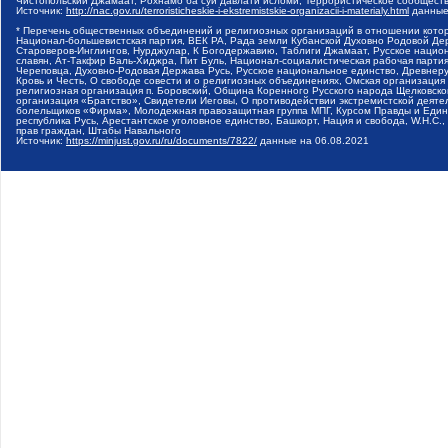
Чистопольский Джамаат, Рохнамо ба суи давлати исломи, Террористическое сообщест
Источник:
http://nac.gov.ru/terroristicheskie-i-ekstremistskie-organizacii-i-materialy.html
данные
* Перечень общественных объединений и религиозных организаций в отношении котор
Национал-большевистская партия, ВЕК РА, Рада земли Кубанской Духовно Родовой Де
Староверов-Инглингов, Нурджулар, К Богодержавию, Таблиги Джамаат, Русское наци
славян, Ат-Такфир Валь-Хиджра, Пит Буль, Национал-социалистическая рабочая парт
Череповца, Духовно-Родовая Держава Русь, Русское национальное единство, Древнер
Кровь и Честь, О свободе совести и о религиозных объединениях, Омская организаци
религиозная организация п. Боровский, Община Коренного Русского народа Щелковског
организация «Братство», Свидетели Иеговы, О противодействии экстремистской деяте
болельщиков «Фирма», Молодежная правозащитная группа МПГ, Курсом Правды и Единен
республика Русь, Арестантское уголовное единство, Башкорт, Нация и свобода, W.H.С
прав граждан, Штабы Навального
Источник:
https://minjust.gov.ru/ru/documents/7822/
данные на
06.08.2021