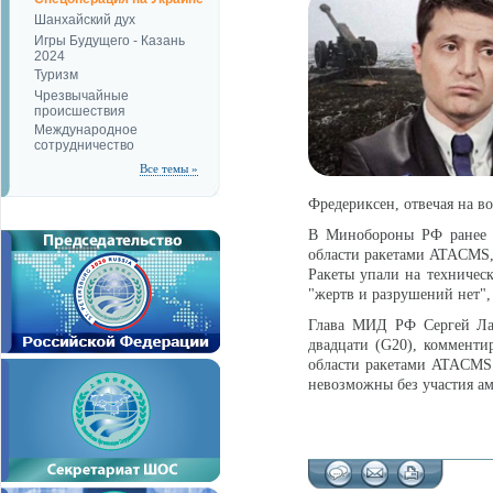
Шанхайский дух
Игры Будущего - Казань
2024
Туризм
Чрезвычайные
происшествия
Международное
сотрудничество
Все темы »
Фредериксен, отвечая на 
В Минобороны РФ ранее с
области ракетами ATACMS, 
Ракеты упали на техничес
"жертв и разрушений нет",
Глава МИД РФ Сергей Лав
двадцати (G20), комменти
области ракетами ATACMS 
невозможны без участия а