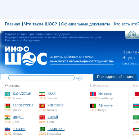
Главная
Что такое ШОС?
Официальные документы
Кто есть кто
Портал создан при финансовой поддержке
Федерального агентства по печати и массовым коммуникациям
Российской Федерации
Расширенный поиск
Участники:
Наблюдатели:
Пар
КАЗАХСТАН
ИРАН
Монголия
23:02
Астана
21:32
Тегеран
01:02
Улан-Батор
21:3
БЕЛОРУССИЯ
КИРГИЗИЯ
Афганистан
20:02
Минск
23:02
Бишкек
21:32
Кабул
22:0
ИНДИЯ
КИТАЙ
22:32
Дели
01:02
Пекин
21:0
РОССИЯ
ПАКИСТАН
21:02
Москва
22:02
Исламабад
21:0