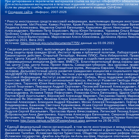
При цитировании и перепечатке материалов ссылка на портал «ИнфоШОС» обязательн
Для использования материалов в печатных изданиях необходимо письменное согласие
Если вы увидели ошибку, выделите ее мышкой и нажмите клавиши Ctrl+Enter
©
Создание сайта
- Инфорос, 2007-2026
* Реестр иностранных средств массовой информации, выполняющих функции иностранн
Голос Америки, Idel.Реалии, Кавказ.Реалии, Крым.Реалии, Телеканал Настоящее Время
Людмила Алексеевна, Маркелов Сергей Евгеньевич, Камалягин Денис Николаевич, Апах
Александрович, Маняхин Петр Борисович, Ярош Юлия Петровна, Чуракова Ольга Влади
Гройсман Софья Романовна, Рождественский Илья Дмитриевич, Апухтина Юлия Владимир
Шмагун Олеся Валентиновна, Мароховская Алеся Алексеевна, Долинина Ирина Никола
редактор 2021, Вега 2021
Источник:
https://minjust.gov.ru/ru/documents/7755/
данные на
03.09.2021
* Сведения реестра НКО, выполняющих функции иностранного агента:
Фонд защиты прав граждан Штаб, Институт права и публичной политики, Лаборатория
Гуманитарное действие, Открытый Петербург, Феникс ПЛЮС, Лига Избирателей, Правов
Крест, Центр Хасдей Ерушалаим, Центр поддержки и содействия развитию средств мас
информационных инициатив Действие, ВМЕСТЕ, Благотворительный фонд охраны здоров
Так, центр Сова, центр Анна, Проект Апрель, Самарская губерния, Эра здоровья, пр
защиты СИБАЛЬТ, Уральская правозащитная группа, Женщины Евразии, Рязанский Мемо
человека, Дальневосточный центр развития гражданских инициатив и социального пар
АКАДЕМИЯ ПО ПРАВАМ ЧЕЛОВЕКА, Частное учреждение Совета Министров северных стр
Массовой Информации, Институт развития прессы - Сибирь, Фонд поддержки свободы 
агентство МЕМО. РУ, Институт региональной прессы, Институт Развития Свободы Инф
Борисовна, Таранова Юлия Николаевна, Туровский Александр Алексеевич, Васильева 
Сергей Георгиевич, Пивоваров Андрей Сергеевич, Писемский Евгений Александрович,
Викторович, Шарипков Олег Викторович, Мальсагов Муса Асланович, Мошель Ирина Ар
Александровна, Исламов Тимур Рифгатович, Романова Ольга Евгеньевна, Щаров Серг
Паутов Юрий Анатольевич, Верховский Александр Маркович, Пислакова-Паркер Марина
Рачинский Ян Збигневич, Жемкова Елена Борисовна, Гудков Лев Дмитриевич, Иллари
Николай Алексеевич, Блинушов Андрей Юрьевич, Мосин Алексей Геннадьевич, Гефтер
Владимировна, Баженова Светлана Куприяновна, Исаев Сергей Владимирович, Максим
Буртина Елена Юрьевна, Гендель Людмила Залмановна, Кокорина Екатерина Алексеев
Подузов Сергей Васильевич, Протасова Ирина Вячеславовна, Литинский Леонид Борис
Добровольская Анна Дмитриевна, Королева Александра Евгеньевна, Смирнов Владими
Петрович, Полякова Мара Федоровна, Резник Генри Маркович, Захаров Герман Конста
Источник:
http://unro.minjust.ru/NKOForeignAgent.aspx
данные на
28.08.2021
* Единый федеральный список организаций, в том числе иностранных и международны
Высший военный Маджлисуль Шура, Конгресс народов Ичкерии и Дагестана, Аль-Каида, 
Движение Талибан, Исламская партия Туркестана, Общество социальных реформ, Общес
Исламское государство, Джабха аль-Нусра ли-Ахль аш-Шам, Народное ополчение имен