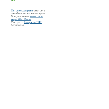
Острые козырьки
смотреть
онлайн все сезоны и серии.
Всегда свежие
новости из
мира WordPress
Смотреть
Танцы на ТНТ
бесплатно