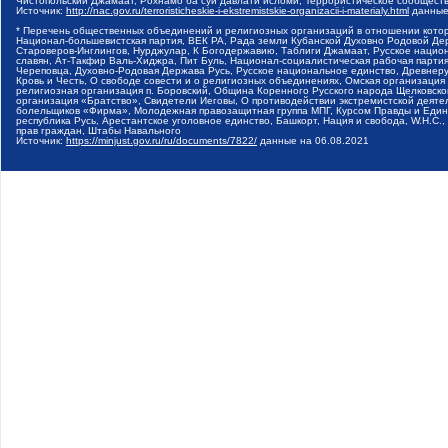
Чистопольский Джамаат, Рохнамо ба суи давлати исломи, Террористическое сообщест
Источник:
http://nac.gov.ru/terroristicheskie-i-ekstremistskie-organizacii-i-materialy.html
данные
* Перечень общественных объединений и религиозных организаций в отношении котор
Национал-большевистская партия, ВЕК РА, Рада земли Кубанской Духовно Родовой Де
Староверов-Инглингов, Нурджулар, К Богодержавию, Таблиги Джамаат, Русское наци
славян, Ат-Такфир Валь-Хиджра, Пит Буль, Национал-социалистическая рабочая парт
Череповца, Духовно-Родовая Держава Русь, Русское национальное единство, Древнер
Кровь и Честь, О свободе совести и о религиозных объединениях, Омская организаци
религиозная организация п. Боровский, Община Коренного Русского народа Щелковског
организация «Братство», Свидетели Иеговы, О противодействии экстремистской деяте
болельщиков «Фирма», Молодежная правозащитная группа МПГ, Курсом Правды и Единен
республика Русь, Арестантское уголовное единство, Башкорт, Нация и свобода, W.H.С
прав граждан, Штабы Навального
Источник:
https://minjust.gov.ru/ru/documents/7822/
данные на
06.08.2021