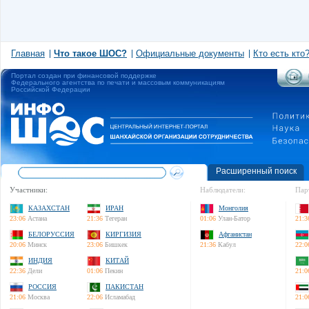
Главная
Что такое ШОС?
Официальные документы
Кто есть кто
Портал создан при финансовой поддержке
Федерального агентства по печати и массовым коммуникациям
Российской Федерации
Расширенный поиск
Участники:
Наблюдатели:
Пар
КАЗАХСТАН
ИРАН
Монголия
23:06
Астана
21:36
Тегеран
01:06
Улан-Батор
21:3
БЕЛОРУССИЯ
КИРГИЗИЯ
Афганистан
20:06
Минск
23:06
Бишкек
21:36
Кабул
22:0
ИНДИЯ
КИТАЙ
22:36
Дели
01:06
Пекин
21:0
РОССИЯ
ПАКИСТАН
21:06
Москва
22:06
Исламабад
21:0