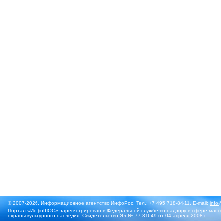
© 2007-2026, Информационное агентство ИнфоРос. Тел.: +7 495 718-84-11, E-mail:
info
Портал «ИнфоШОС» зарегистрирован в Федеральной службе по надзору в сфере массо
охраны культурного наследия. Свидетельство Эл № 77-31649 от 04 апреля 2008 г.