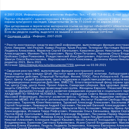
© 2007-2026, Информационное агентство ИнфоРос. Тел.: +7 495 718-84-11, E-mail:
info
Портал «ИнфоШОС» зарегистрирован в Федеральной службе по надзору в сфере массо
охраны культурного наследия. Свидетельство Эл № 77-31649 от 04 апреля 2008 г.
При цитировании и перепечатке материалов ссылка на портал «ИнфоШОС» обязательн
Для использования материалов в печатных изданиях необходимо письменное согласие
Если вы увидели ошибку, выделите ее мышкой и нажмите клавиши Ctrl+Enter
©
Создание сайта
- Инфорос, 2007-2026
* Реестр иностранных средств массовой информации, выполняющих функции иностранн
Голос Америки, Idel.Реалии, Кавказ.Реалии, Крым.Реалии, Телеканал Настоящее Время
Людмила Алексеевна, Маркелов Сергей Евгеньевич, Камалягин Денис Николаевич, Апах
Александрович, Маняхин Петр Борисович, Ярош Юлия Петровна, Чуракова Ольга Влади
Гройсман Софья Романовна, Рождественский Илья Дмитриевич, Апухтина Юлия Владимир
Шмагун Олеся Валентиновна, Мароховская Алеся Алексеевна, Долинина Ирина Никола
редактор 2021, Вега 2021
Источник:
https://minjust.gov.ru/ru/documents/7755/
данные на
03.09.2021
* Сведения реестра НКО, выполняющих функции иностранного агента:
Фонд защиты прав граждан Штаб, Институт права и публичной политики, Лаборатория
Гуманитарное действие, Открытый Петербург, Феникс ПЛЮС, Лига Избирателей, Правов
Крест, Центр Хасдей Ерушалаим, Центр поддержки и содействия развитию средств мас
информационных инициатив Действие, ВМЕСТЕ, Благотворительный фонд охраны здоров
Так, центр Сова, центр Анна, Проект Апрель, Самарская губерния, Эра здоровья, пр
защиты СИБАЛЬТ, Уральская правозащитная группа, Женщины Евразии, Рязанский Мемо
человека, Дальневосточный центр развития гражданских инициатив и социального пар
АКАДЕМИЯ ПО ПРАВАМ ЧЕЛОВЕКА, Частное учреждение Совета Министров северных стр
Массовой Информации, Институт развития прессы - Сибирь, Фонд поддержки свободы 
агентство МЕМО. РУ, Институт региональной прессы, Институт Развития Свободы Инф
Борисовна, Таранова Юлия Николаевна, Туровский Александр Алексеевич, Васильева 
Сергей Георгиевич, Пивоваров Андрей Сергеевич, Писемский Евгений Александрович,
Викторович, Шарипков Олег Викторович, Мальсагов Муса Асланович, Мошель Ирина Ар
Александровна, Исламов Тимур Рифгатович, Романова Ольга Евгеньевна, Щаров Серг
Паутов Юрий Анатольевич, Верховский Александр Маркович, Пислакова-Паркер Марина
Рачинский Ян Збигневич, Жемкова Елена Борисовна, Гудков Лев Дмитриевич, Иллари
Николай Алексеевич, Блинушов Андрей Юрьевич, Мосин Алексей Геннадьевич, Гефтер
Владимировна, Баженова Светлана Куприяновна, Исаев Сергей Владимирович, Максим
Буртина Елена Юрьевна, Гендель Людмила Залмановна, Кокорина Екатерина Алексеев
Подузов Сергей Васильевич, Протасова Ирина Вячеславовна, Литинский Леонид Борис