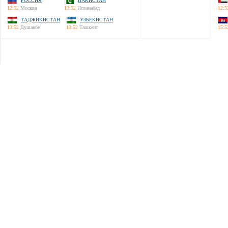
РОССИЯ
ПАКИСТАН
12:52
Москва
13:52
Исламабад
12:5
ТАДЖИКИСТАН
УЗБЕКИСТАН
13:52
Душанбе
13:52
Ташкент
15:5