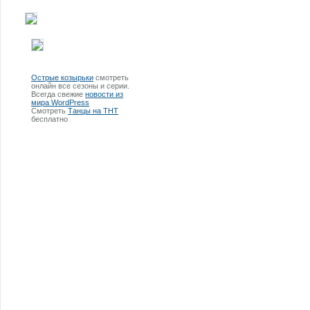
Острые козырьки
смотреть
онлайн все сезоны и серии.
Всегда свежие
новости из
мира WordPress
Смотреть
Танцы на ТНТ
бесплатно