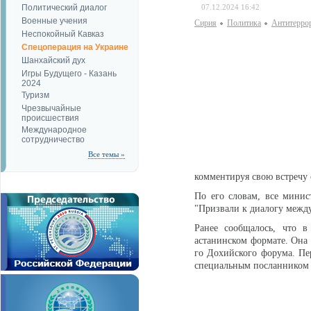
Политический диалог
07.12.2024 16:42
Военные учения
Сирия
Политика
Антитерро
Неспокойный Кавказ
Спецоперация на Украине
Шанхайский дух
Игры Будущего - Казань
2024
Туризм
Чрезвычайные
происшествия
Международное
сотрудничество
Все темы »
комментируя свою встречу
По его словам, все мини
"Призвали к диалогу между
Ранее сообщалось, что 
астанинском формате. Она 
го Дохийского форума. Пе
специальным посланником 