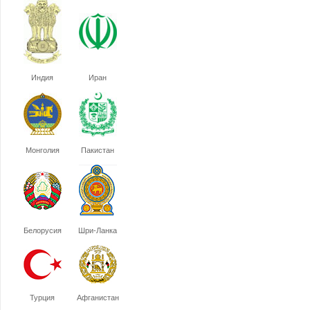
Индия
Иран
Монголия
Пакистан
Белорусия
Шри-Ланка
Турция
Афганистан