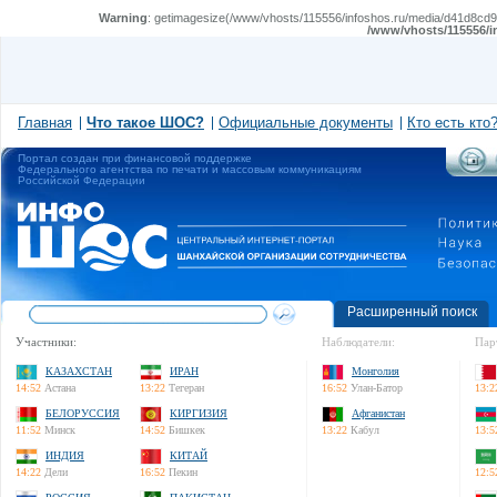
Warning
: getimagesize(/www/vhosts/115556/infoshos.ru/media/d41d8cd98f
/www/vhosts/115556/i
Главная
Что такое ШОС?
Официальные документы
Кто есть кто
Портал создан при финансовой поддержке
Федерального агентства по печати и массовым коммуникациям
Российской Федерации
Расширенный поиск
Участники:
Наблюдатели:
Пар
КАЗАХСТАН
ИРАН
Монголия
14:52
Астана
13:22
Тегеран
16:52
Улан-Батор
13:2
БЕЛОРУССИЯ
КИРГИЗИЯ
Афганистан
11:52
Минск
14:52
Бишкек
13:22
Кабул
13:5
ИНДИЯ
КИТАЙ
14:22
Дели
16:52
Пекин
12:5