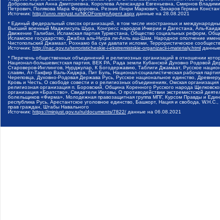
Добровольская Анна Дмитриевна, Королева Александра Евгеньевна, Смирнов Владими
Петрович, Полякова Мара Федоровна, Резник Генри Маркович, Захаров Герман Конста
Источник:
http://unro.minjust.ru/NKOForeignAgent.aspx
данные на
28.08.2021
* Единый федеральный список организаций, в том числе иностранных и международны
Высший военный Маджлисуль Шура, Конгресс народов Ичкерии и Дагестана, Аль-Каида, 
Движение Талибан, Исламская партия Туркестана, Общество социальных реформ, Общес
Исламское государство, Джабха аль-Нусра ли-Ахль аш-Шам, Народное ополчение имен
Чистопольский Джамаат, Рохнамо ба суи давлати исломи, Террористическое сообщест
Источник:
http://nac.gov.ru/terroristicheskie-i-ekstremistskie-organizacii-i-materialy.html
данные
* Перечень общественных объединений и религиозных организаций в отношении котор
Национал-большевистская партия, ВЕК РА, Рада земли Кубанской Духовно Родовой Де
Староверов-Инглингов, Нурджулар, К Богодержавию, Таблиги Джамаат, Русское наци
славян, Ат-Такфир Валь-Хиджра, Пит Буль, Национал-социалистическая рабочая парт
Череповца, Духовно-Родовая Держава Русь, Русское национальное единство, Древнер
Кровь и Честь, О свободе совести и о религиозных объединениях, Омская организаци
религиозная организация п. Боровский, Община Коренного Русского народа Щелковског
организация «Братство», Свидетели Иеговы, О противодействии экстремистской деяте
болельщиков «Фирма», Молодежная правозащитная группа МПГ, Курсом Правды и Единен
республика Русь, Арестантское уголовное единство, Башкорт, Нация и свобода, W.H.С
прав граждан, Штабы Навального
Источник:
https://minjust.gov.ru/ru/documents/7822/
данные на
06.08.2021