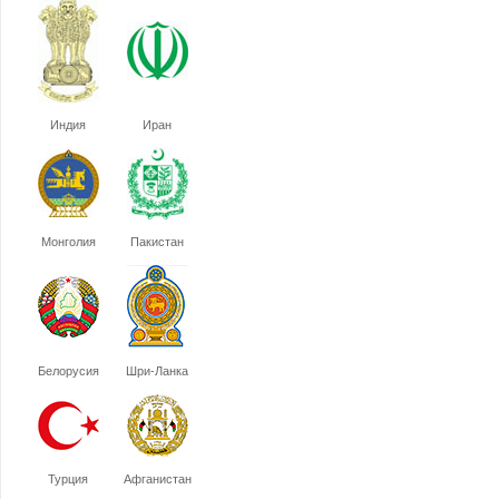
Индия
Иран
Монголия
Пакистан
Белорусия
Шри-Ланка
Турция
Афганистан