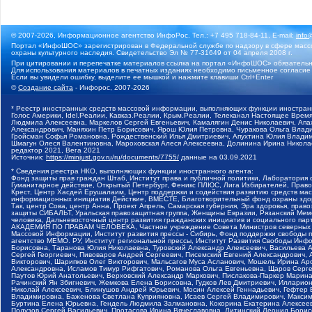
© 2007-2026, Информационное агентство ИнфоРос. Тел.: +7 495 718-84-11, E-mail:
info
Портал «ИнфоШОС» зарегистрирован в Федеральной службе по надзору в сфере массо
охраны культурного наследия. Свидетельство Эл № 77-31649 от 04 апреля 2008 г.
При цитировании и перепечатке материалов ссылка на портал «ИнфоШОС» обязательн
Для использования материалов в печатных изданиях необходимо письменное согласие
Если вы увидели ошибку, выделите ее мышкой и нажмите клавиши Ctrl+Enter
©
Создание сайта
- Инфорос, 2007-2026
* Реестр иностранных средств массовой информации, выполняющих функции иностранн
Голос Америки, Idel.Реалии, Кавказ.Реалии, Крым.Реалии, Телеканал Настоящее Время
Людмила Алексеевна, Маркелов Сергей Евгеньевич, Камалягин Денис Николаевич, Апах
Александрович, Маняхин Петр Борисович, Ярош Юлия Петровна, Чуракова Ольга Влади
Гройсман Софья Романовна, Рождественский Илья Дмитриевич, Апухтина Юлия Владимир
Шмагун Олеся Валентиновна, Мароховская Алеся Алексеевна, Долинина Ирина Никола
редактор 2021, Вега 2021
Источник:
https://minjust.gov.ru/ru/documents/7755/
данные на
03.09.2021
* Сведения реестра НКО, выполняющих функции иностранного агента:
Фонд защиты прав граждан Штаб, Институт права и публичной политики, Лаборатория
Гуманитарное действие, Открытый Петербург, Феникс ПЛЮС, Лига Избирателей, Правов
Крест, Центр Хасдей Ерушалаим, Центр поддержки и содействия развитию средств мас
информационных инициатив Действие, ВМЕСТЕ, Благотворительный фонд охраны здоров
Так, центр Сова, центр Анна, Проект Апрель, Самарская губерния, Эра здоровья, пр
защиты СИБАЛЬТ, Уральская правозащитная группа, Женщины Евразии, Рязанский Мемо
человека, Дальневосточный центр развития гражданских инициатив и социального пар
АКАДЕМИЯ ПО ПРАВАМ ЧЕЛОВЕКА, Частное учреждение Совета Министров северных стр
Массовой Информации, Институт развития прессы - Сибирь, Фонд поддержки свободы 
агентство МЕМО. РУ, Институт региональной прессы, Институт Развития Свободы Инф
Борисовна, Таранова Юлия Николаевна, Туровский Александр Алексеевич, Васильева 
Сергей Георгиевич, Пивоваров Андрей Сергеевич, Писемский Евгений Александрович,
Викторович, Шарипков Олег Викторович, Мальсагов Муса Асланович, Мошель Ирина Ар
Александровна, Исламов Тимур Рифгатович, Романова Ольга Евгеньевна, Щаров Серг
Паутов Юрий Анатольевич, Верховский Александр Маркович, Пислакова-Паркер Марина
Рачинский Ян Збигневич, Жемкова Елена Борисовна, Гудков Лев Дмитриевич, Иллари
Николай Алексеевич, Блинушов Андрей Юрьевич, Мосин Алексей Геннадьевич, Гефтер
Владимировна, Баженова Светлана Куприяновна, Исаев Сергей Владимирович, Максим
Буртина Елена Юрьевна, Гендель Людмила Залмановна, Кокорина Екатерина Алексеев
Подузов Сергей Васильевич, Протасова Ирина Вячеславовна, Литинский Леонид Борис