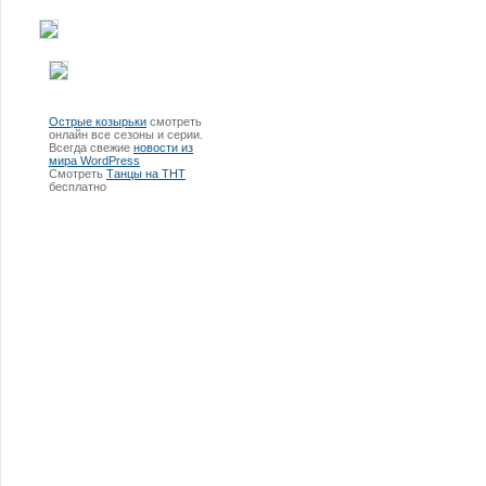
Острые козырьки
смотреть
онлайн все сезоны и серии.
Всегда свежие
новости из
мира WordPress
Смотреть
Танцы на ТНТ
бесплатно