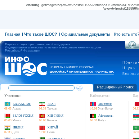
Warning
: getimagesize(/www/vhosts/115556/infoshos.ru/media/d41d8cd98f0
/www/vhosts/115556/i
Главная
Что такое ШОС?
Официальные документы
Кто есть кто
Портал создан при финансовой поддержке
Федерального агентства по печати и массовым коммуникациям
Российской Федерации
Расширенный поиск
Участники:
Наблюдатели:
Пар
КАЗАХСТАН
ИРАН
Монголия
08:03
Астана
06:33
Тегеран
10:03
Улан-Батор
06:3
БЕЛОРУССИЯ
КИРГИЗИЯ
Афганистан
05:03
Минск
08:03
Бишкек
06:33
Кабул
07:0
ИНДИЯ
КИТАЙ
07:33
Дели
10:03
Пекин
06:0