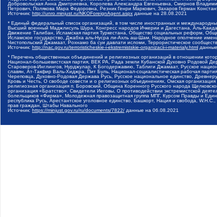
Добровольская Анна Дмитриевна, Королева Александра Евгеньевна, Смирнов Владими
Петрович, Полякова Мара Федоровна, Резник Генри Маркович, Захаров Герман Конста
Источник:
http://unro.minjust.ru/NKOForeignAgent.aspx
данные на
28.08.2021
* Единый федеральный список организаций, в том числе иностранных и международны
Высший военный Маджлисуль Шура, Конгресс народов Ичкерии и Дагестана, Аль-Каида, 
Движение Талибан, Исламская партия Туркестана, Общество социальных реформ, Общес
Исламское государство, Джабха аль-Нусра ли-Ахль аш-Шам, Народное ополчение имен
Чистопольский Джамаат, Рохнамо ба суи давлати исломи, Террористическое сообщест
Источник:
http://nac.gov.ru/terroristicheskie-i-ekstremistskie-organizacii-i-materialy.html
данные
* Перечень общественных объединений и религиозных организаций в отношении котор
Национал-большевистская партия, ВЕК РА, Рада земли Кубанской Духовно Родовой Де
Староверов-Инглингов, Нурджулар, К Богодержавию, Таблиги Джамаат, Русское наци
славян, Ат-Такфир Валь-Хиджра, Пит Буль, Национал-социалистическая рабочая парт
Череповца, Духовно-Родовая Держава Русь, Русское национальное единство, Древнер
Кровь и Честь, О свободе совести и о религиозных объединениях, Омская организаци
религиозная организация п. Боровский, Община Коренного Русского народа Щелковског
организация «Братство», Свидетели Иеговы, О противодействии экстремистской деяте
болельщиков «Фирма», Молодежная правозащитная группа МПГ, Курсом Правды и Единен
республика Русь, Арестантское уголовное единство, Башкорт, Нация и свобода, W.H.С
прав граждан, Штабы Навального
Источник:
https://minjust.gov.ru/ru/documents/7822/
данные на
06.08.2021