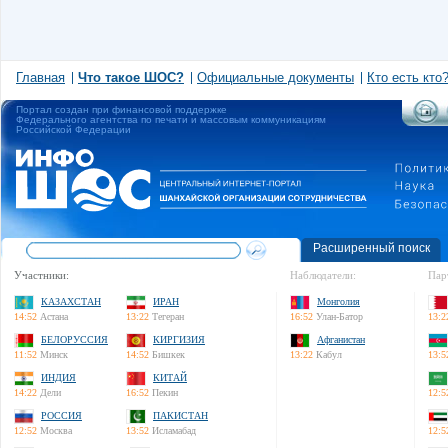
Главная
Что такое ШОС?
Официальные документы
Кто есть кто
Портал создан при финансовой поддержке
Федерального агентства по печати и массовым коммуникациям
Российской Федерации
Расширенный поиск
Участники:
Наблюдатели:
Пар
КАЗАХСТАН
ИРАН
Монголия
14:52
Астана
13:22
Тегеран
16:52
Улан-Батор
13:2
БЕЛОРУССИЯ
КИРГИЗИЯ
Афганистан
11:52
Минск
14:52
Бишкек
13:22
Кабул
13:5
ИНДИЯ
КИТАЙ
14:22
Дели
16:52
Пекин
12:5
РОССИЯ
ПАКИСТАН
12:52
Москва
13:52
Исламабад
12:5