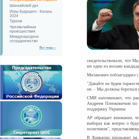
Шанхайский дух
Игры Будущего - Казань
2024
Туризм
Чрезвычайные
происшествия
Международное
сотрудничество
Все темы »
свидетельствовали, что Ми
ни один из восьми кандида
Миланович поблагодарил св
"Давайте не будем торжеств
он. - Мы должны бороться 
СМИ напоминают, что ран
Андреем Пленковичом по 
поддержку Украины.
АР обращает внимание, чт
выборах как вопрос о бу
политиком", представляющ
В Хорватии президент не