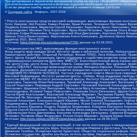
При цитировании и перепечатке материалов ссылка на портал «ИнфоШОС» обязательн
Для использования материалов в печатных изданиях необходимо письменное согласие
Если вы увидели ошибку, выделите ее мышкой и нажмите клавиши Ctrl+Enter
©
Создание сайта
- Инфорос, 2007-2026
* Реестр иностранных средств массовой информации, выполняющих функции иностранн
Голос Америки, Idel.Реалии, Кавказ.Реалии, Крым.Реалии, Телеканал Настоящее Время
Людмила Алексеевна, Маркелов Сергей Евгеньевич, Камалягин Денис Николаевич, Апах
Александрович, Маняхин Петр Борисович, Ярош Юлия Петровна, Чуракова Ольга Влади
Гройсман Софья Романовна, Рождественский Илья Дмитриевич, Апухтина Юлия Владимир
Шмагун Олеся Валентиновна, Мароховская Алеся Алексеевна, Долинина Ирина Никола
редактор 2021, Вега 2021
Источник:
https://minjust.gov.ru/ru/documents/7755/
данные на
03.09.2021
* Сведения реестра НКО, выполняющих функции иностранного агента:
Фонд защиты прав граждан Штаб, Институт права и публичной политики, Лаборатория
Гуманитарное действие, Открытый Петербург, Феникс ПЛЮС, Лига Избирателей, Правов
Крест, Центр Хасдей Ерушалаим, Центр поддержки и содействия развитию средств мас
информационных инициатив Действие, ВМЕСТЕ, Благотворительный фонд охраны здоров
Так, центр Сова, центр Анна, Проект Апрель, Самарская губерния, Эра здоровья, пр
защиты СИБАЛЬТ, Уральская правозащитная группа, Женщины Евразии, Рязанский Мемо
человека, Дальневосточный центр развития гражданских инициатив и социального пар
АКАДЕМИЯ ПО ПРАВАМ ЧЕЛОВЕКА, Частное учреждение Совета Министров северных стр
Массовой Информации, Институт развития прессы - Сибирь, Фонд поддержки свободы 
агентство МЕМО. РУ, Институт региональной прессы, Институт Развития Свободы Инф
Борисовна, Таранова Юлия Николаевна, Туровский Александр Алексеевич, Васильева 
Сергей Георгиевич, Пивоваров Андрей Сергеевич, Писемский Евгений Александрович,
Викторович, Шарипков Олег Викторович, Мальсагов Муса Асланович, Мошель Ирина Ар
Александровна, Исламов Тимур Рифгатович, Романова Ольга Евгеньевна, Щаров Серг
Паутов Юрий Анатольевич, Верховский Александр Маркович, Пислакова-Паркер Марина
Рачинский Ян Збигневич, Жемкова Елена Борисовна, Гудков Лев Дмитриевич, Иллари
Николай Алексеевич, Блинушов Андрей Юрьевич, Мосин Алексей Геннадьевич, Гефтер
Владимировна, Баженова Светлана Куприяновна, Исаев Сергей Владимирович, Максим
Буртина Елена Юрьевна, Гендель Людмила Залмановна, Кокорина Екатерина Алексеев
Подузов Сергей Васильевич, Протасова Ирина Вячеславовна, Литинский Леонид Борис
Добровольская Анна Дмитриевна, Королева Александра Евгеньевна, Смирнов Владими
Петрович, Полякова Мара Федоровна, Резник Генри Маркович, Захаров Герман Конста
Источник:
http://unro.minjust.ru/NKOForeignAgent.aspx
данные на
28.08.2021
* Единый федеральный список организаций, в том числе иностранных и международны
Высший военный Маджлисуль Шура, Конгресс народов Ичкерии и Дагестана, Аль-Каида, 
Движение Талибан, Исламская партия Туркестана, Общество социальных реформ, Общес
Исламское государство, Джабха аль-Нусра ли-Ахль аш-Шам, Народное ополчение имен