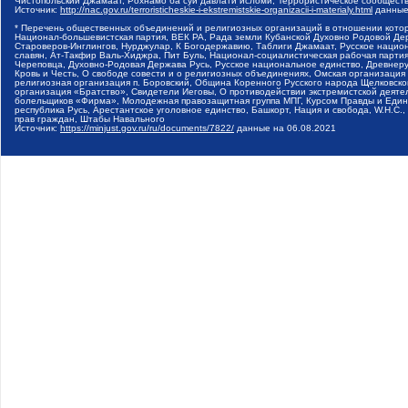
Чистопольский Джамаат, Рохнамо ба суи давлати исломи, Террористическое сообщест
Источник:
http://nac.gov.ru/terroristicheskie-i-ekstremistskie-organizacii-i-materialy.html
данные
* Перечень общественных объединений и религиозных организаций в отношении котор
Национал-большевистская партия, ВЕК РА, Рада земли Кубанской Духовно Родовой Де
Староверов-Инглингов, Нурджулар, К Богодержавию, Таблиги Джамаат, Русское наци
славян, Ат-Такфир Валь-Хиджра, Пит Буль, Национал-социалистическая рабочая парт
Череповца, Духовно-Родовая Держава Русь, Русское национальное единство, Древнер
Кровь и Честь, О свободе совести и о религиозных объединениях, Омская организаци
религиозная организация п. Боровский, Община Коренного Русского народа Щелковског
организация «Братство», Свидетели Иеговы, О противодействии экстремистской деяте
болельщиков «Фирма», Молодежная правозащитная группа МПГ, Курсом Правды и Единен
республика Русь, Арестантское уголовное единство, Башкорт, Нация и свобода, W.H.С
прав граждан, Штабы Навального
Источник:
https://minjust.gov.ru/ru/documents/7822/
данные на
06.08.2021