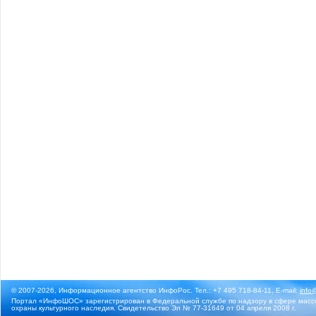
© 2007-2026, Информационное агентство ИнфоРос. Тел.: +7 495 718-84-11, E-mail:
info
Портал «ИнфоШОС» зарегистрирован в Федеральной службе по надзору в сфере массо
охраны культурного наследия. Свидетельство Эл № 77-31649 от 04 апреля 2008 г.