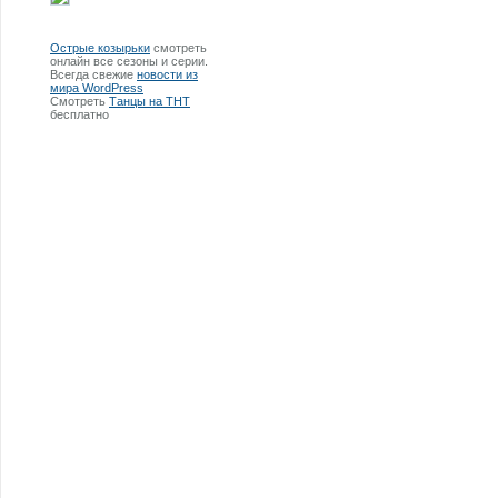
Острые козырьки
смотреть
онлайн все сезоны и серии.
Всегда свежие
новости из
мира WordPress
Смотреть
Танцы на ТНТ
бесплатно