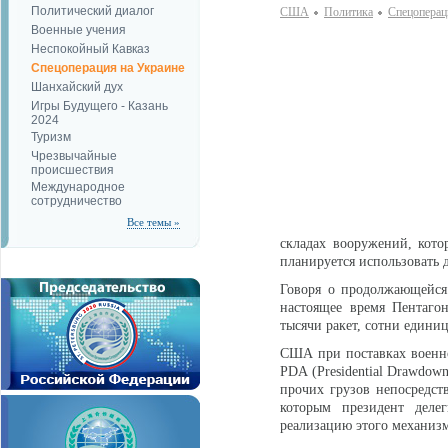
Политический диалог
США
Политика
Спецоперац
Военные учения
Неспокойный Кавказ
Спецоперация на Украине
Шанхайский дух
Игры Будущего - Казань
2024
Туризм
Чрезвычайные
происшествия
Международное
сотрудничество
Все темы »
складах вооружений, кот
планируется использовать 
Говоря о продолжающейся
настоящее время Пентагон
тысячи ракет, сотни едини
США при поставках военн
PDA (Presidential Drawdow
прочих грузов непосредств
которым президент делег
реализацию этого механиз