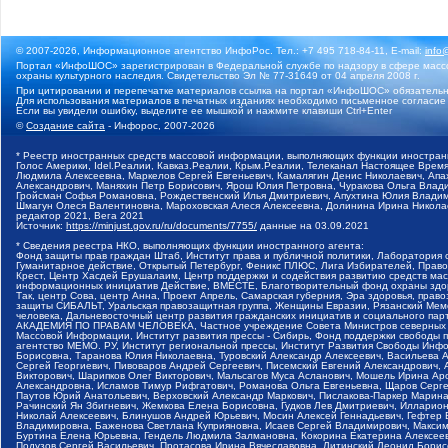
© 2007-2026, Информационное агентство ИнфоРос. Тел.: +7 495 718-84-11, E-mail:
info
Портал «ИнфоШОС» зарегистрирован в Федеральной службе по надзору в сфере массо
охраны культурного наследия. Свидетельство Эл № 77-31649 от 04 апреля 2008 г.
При цитировании и перепечатке материалов ссылка на портал «ИнфоШОС» обязательн
Для использования материалов в печатных изданиях необходимо письменное согласие
Если вы увидели ошибку, выделите ее мышкой и нажмите клавиши Ctrl+Enter
©
Создание сайта
- Инфорос, 2007-2026
* Реестр иностранных средств массовой информации, выполняющих функции иностранн
Голос Америки, Idel.Реалии, Кавказ.Реалии, Крым.Реалии, Телеканал Настоящее Время
Людмила Алексеевна, Маркелов Сергей Евгеньевич, Камалягин Денис Николаевич, Апах
Александрович, Маняхин Петр Борисович, Ярош Юлия Петровна, Чуракова Ольга Влади
Гройсман Софья Романовна, Рождественский Илья Дмитриевич, Апухтина Юлия Владимир
Шмагун Олеся Валентиновна, Мароховская Алеся Алексеевна, Долинина Ирина Никола
редактор 2021, Вега 2021
Источник:
https://minjust.gov.ru/ru/documents/7755/
данные на
03.09.2021
* Сведения реестра НКО, выполняющих функции иностранного агента:
Фонд защиты прав граждан Штаб, Институт права и публичной политики, Лаборатория
Гуманитарное действие, Открытый Петербург, Феникс ПЛЮС, Лига Избирателей, Правов
Крест, Центр Хасдей Ерушалаим, Центр поддержки и содействия развитию средств мас
информационных инициатив Действие, ВМЕСТЕ, Благотворительный фонд охраны здоров
Так, центр Сова, центр Анна, Проект Апрель, Самарская губерния, Эра здоровья, пр
защиты СИБАЛЬТ, Уральская правозащитная группа, Женщины Евразии, Рязанский Мемо
человека, Дальневосточный центр развития гражданских инициатив и социального пар
АКАДЕМИЯ ПО ПРАВАМ ЧЕЛОВЕКА, Частное учреждение Совета Министров северных стр
Массовой Информации, Институт развития прессы - Сибирь, Фонд поддержки свободы 
агентство МЕМО. РУ, Институт региональной прессы, Институт Развития Свободы Инф
Борисовна, Таранова Юлия Николаевна, Туровский Александр Алексеевич, Васильева 
Сергей Георгиевич, Пивоваров Андрей Сергеевич, Писемский Евгений Александрович,
Викторович, Шарипков Олег Викторович, Мальсагов Муса Асланович, Мошель Ирина Ар
Александровна, Исламов Тимур Рифгатович, Романова Ольга Евгеньевна, Щаров Серг
Паутов Юрий Анатольевич, Верховский Александр Маркович, Пислакова-Паркер Марина
Рачинский Ян Збигневич, Жемкова Елена Борисовна, Гудков Лев Дмитриевич, Иллари
Николай Алексеевич, Блинушов Андрей Юрьевич, Мосин Алексей Геннадьевич, Гефтер
Владимировна, Баженова Светлана Куприяновна, Исаев Сергей Владимирович, Максим
Буртина Елена Юрьевна, Гендель Людмила Залмановна, Кокорина Екатерина Алексеев
Подузов Сергей Васильевич, Протасова Ирина Вячеславовна, Литинский Леонид Борис