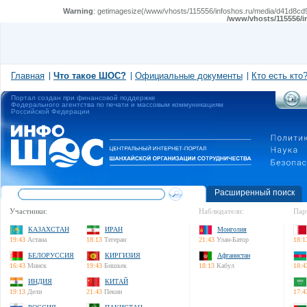
Warning
: getimagesize(/www/vhosts/115556/infoshos.ru/media/d41d8cd98
/www/vhosts/115556/i
Главная
Что такое ШОС?
Официальные документы
Кто есть кто
Портал создан при финансовой поддержке
Федерального агентства по печати и массовым коммуникациям
Российской Федерации
Расширенный поиск
Участники:
Наблюдатели:
Пар
КАЗАХСТАН
ИРАН
Монголия
19:43
Астана
18:13
Тегеран
21:43
Улан-Батор
18:1
БЕЛОРУССИЯ
КИРГИЗИЯ
Афганистан
16:43
Минск
19:43
Бишкек
18:13
Кабул
18:4
ИНДИЯ
КИТАЙ
19:13
Дели
21:43
Пекин
17:4