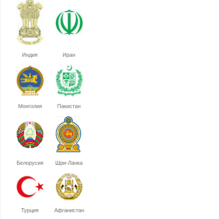
Индия
Иран
Монголия
Пакистан
Белорусия
Шри-Ланка
Турция
Афганистан