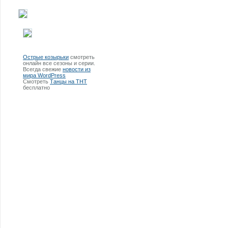
Острые козырьки
смотреть
онлайн все сезоны и серии.
Всегда свежие
новости из
мира WordPress
Смотреть
Танцы на ТНТ
бесплатно