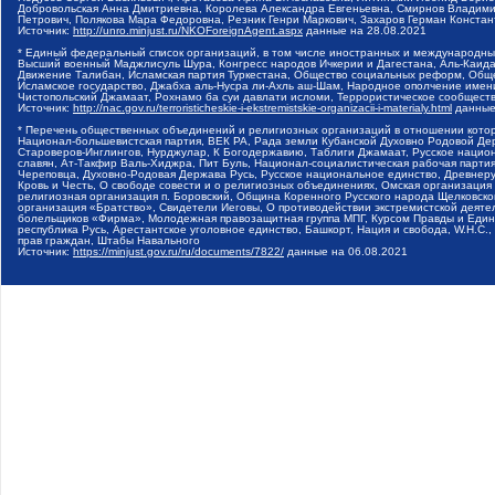
Добровольская Анна Дмитриевна, Королева Александра Евгеньевна, Смирнов Владими
Петрович, Полякова Мара Федоровна, Резник Генри Маркович, Захаров Герман Конста
Источник:
http://unro.minjust.ru/NKOForeignAgent.aspx
данные на
28.08.2021
* Единый федеральный список организаций, в том числе иностранных и международны
Высший военный Маджлисуль Шура, Конгресс народов Ичкерии и Дагестана, Аль-Каида, 
Движение Талибан, Исламская партия Туркестана, Общество социальных реформ, Общес
Исламское государство, Джабха аль-Нусра ли-Ахль аш-Шам, Народное ополчение имен
Чистопольский Джамаат, Рохнамо ба суи давлати исломи, Террористическое сообщест
Источник:
http://nac.gov.ru/terroristicheskie-i-ekstremistskie-organizacii-i-materialy.html
данные
* Перечень общественных объединений и религиозных организаций в отношении котор
Национал-большевистская партия, ВЕК РА, Рада земли Кубанской Духовно Родовой Де
Староверов-Инглингов, Нурджулар, К Богодержавию, Таблиги Джамаат, Русское наци
славян, Ат-Такфир Валь-Хиджра, Пит Буль, Национал-социалистическая рабочая парт
Череповца, Духовно-Родовая Держава Русь, Русское национальное единство, Древнер
Кровь и Честь, О свободе совести и о религиозных объединениях, Омская организаци
религиозная организация п. Боровский, Община Коренного Русского народа Щелковског
организация «Братство», Свидетели Иеговы, О противодействии экстремистской деяте
болельщиков «Фирма», Молодежная правозащитная группа МПГ, Курсом Правды и Единен
республика Русь, Арестантское уголовное единство, Башкорт, Нация и свобода, W.H.С
прав граждан, Штабы Навального
Источник:
https://minjust.gov.ru/ru/documents/7822/
данные на
06.08.2021