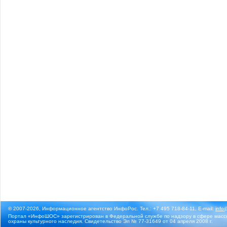
© 2007-2026, Информационное агентство ИнфоРос. Тел.: +7 495 718-84-11, E-mail:
info
Портал «ИнфоШОС» зарегистрирован в Федеральной службе по надзору в сфере массо
охраны культурного наследия. Свидетельство Эл № 77-31649 от 04 апреля 2008 г.