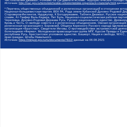
Чистопольский Джамаат, Рохнамо ба суи давлати исломи, Террористическое сообщест
Источник:
http://nac.gov.ru/terroristicheskie-i-ekstremistskie-organizacii-i-materialy.html
данные
* Перечень общественных объединений и религиозных организаций в отношении котор
Национал-большевистская партия, ВЕК РА, Рада земли Кубанской Духовно Родовой Де
Староверов-Инглингов, Нурджулар, К Богодержавию, Таблиги Джамаат, Русское наци
славян, Ат-Такфир Валь-Хиджра, Пит Буль, Национал-социалистическая рабочая парт
Череповца, Духовно-Родовая Держава Русь, Русское национальное единство, Древнер
Кровь и Честь, О свободе совести и о религиозных объединениях, Омская организаци
религиозная организация п. Боровский, Община Коренного Русского народа Щелковског
организация «Братство», Свидетели Иеговы, О противодействии экстремистской деяте
болельщиков «Фирма», Молодежная правозащитная группа МПГ, Курсом Правды и Единен
республика Русь, Арестантское уголовное единство, Башкорт, Нация и свобода, W.H.С
прав граждан, Штабы Навального
Источник:
https://minjust.gov.ru/ru/documents/7822/
данные на
06.08.2021