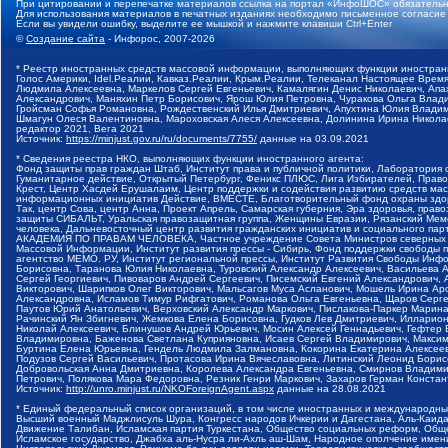
При цитировании и перепечатке материалов ссылка на портал «ИнфоШОС» обязательн
Для использования материалов в печатных изданиях необходимо письменное согласие
Если вы увидели ошибку, выделите ее мышкой и нажмите клавиши Ctrl+Enter
©
Создание сайта
- Инфорос, 2007-2026
* Реестр иностранных средств массовой информации, выполняющих функции иностранн
Голос Америки, Idel.Реалии, Кавказ.Реалии, Крым.Реалии, Телеканал Настоящее Время
Людмила Алексеевна, Маркелов Сергей Евгеньевич, Камалягин Денис Николаевич, Апах
Александрович, Маняхин Петр Борисович, Ярош Юлия Петровна, Чуракова Ольга Влади
Гройсман Софья Романовна, Рождественский Илья Дмитриевич, Апухтина Юлия Владимир
Шмагун Олеся Валентиновна, Мароховская Алеся Алексеевна, Долинина Ирина Никола
редактор 2021, Вега 2021
Источник:
https://minjust.gov.ru/ru/documents/7755/
данные на
03.09.2021
* Сведения реестра НКО, выполняющих функции иностранного агента:
Фонд защиты прав граждан Штаб, Институт права и публичной политики, Лаборатория
Гуманитарное действие, Открытый Петербург, Феникс ПЛЮС, Лига Избирателей, Правов
Крест, Центр Хасдей Ерушалаим, Центр поддержки и содействия развитию средств мас
информационных инициатив Действие, ВМЕСТЕ, Благотворительный фонд охраны здоров
Так, центр Сова, центр Анна, Проект Апрель, Самарская губерния, Эра здоровья, пр
защиты СИБАЛЬТ, Уральская правозащитная группа, Женщины Евразии, Рязанский Мемо
человека, Дальневосточный центр развития гражданских инициатив и социального пар
АКАДЕМИЯ ПО ПРАВАМ ЧЕЛОВЕКА, Частное учреждение Совета Министров северных стр
Массовой Информации, Институт развития прессы - Сибирь, Фонд поддержки свободы 
агентство МЕМО. РУ, Институт региональной прессы, Институт Развития Свободы Инф
Борисовна, Таранова Юлия Николаевна, Туровский Александр Алексеевич, Васильева 
Сергей Георгиевич, Пивоваров Андрей Сергеевич, Писемский Евгений Александрович,
Викторович, Шарипков Олег Викторович, Мальсагов Муса Асланович, Мошель Ирина Ар
Александровна, Исламов Тимур Рифгатович, Романова Ольга Евгеньевна, Щаров Серг
Паутов Юрий Анатольевич, Верховский Александр Маркович, Пислакова-Паркер Марина
Рачинский Ян Збигневич, Жемкова Елена Борисовна, Гудков Лев Дмитриевич, Иллари
Николай Алексеевич, Блинушов Андрей Юрьевич, Мосин Алексей Геннадьевич, Гефтер
Владимировна, Баженова Светлана Куприяновна, Исаев Сергей Владимирович, Максим
Буртина Елена Юрьевна, Гендель Людмила Залмановна, Кокорина Екатерина Алексеев
Подузов Сергей Васильевич, Протасова Ирина Вячеславовна, Литинский Леонид Борис
Добровольская Анна Дмитриевна, Королева Александра Евгеньевна, Смирнов Владими
Петрович, Полякова Мара Федоровна, Резник Генри Маркович, Захаров Герман Конста
Источник:
http://unro.minjust.ru/NKOForeignAgent.aspx
данные на
28.08.2021
* Единый федеральный список организаций, в том числе иностранных и международны
Высший военный Маджлисуль Шура, Конгресс народов Ичкерии и Дагестана, Аль-Каида, 
Движение Талибан, Исламская партия Туркестана, Общество социальных реформ, Общес
Исламское государство, Джабха аль-Нусра ли-Ахль аш-Шам, Народное ополчение имен