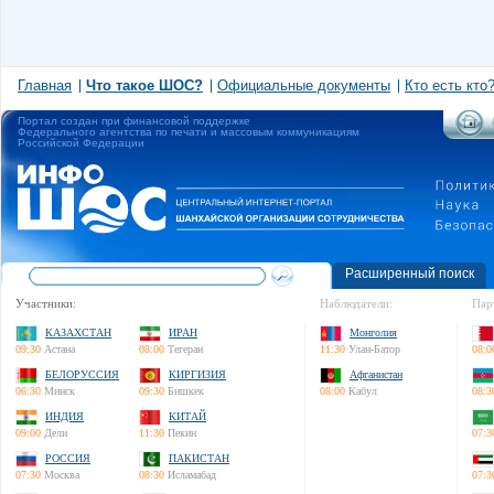
Главная
Что такое ШОС?
Официальные документы
Кто есть кто
Портал создан при финансовой поддержке
Федерального агентства по печати и массовым коммуникациям
Российской Федерации
Расширенный поиск
Участники:
Наблюдатели:
Пар
КАЗАХСТАН
ИРАН
Монголия
09:30
Астана
08:00
Тегеран
11:30
Улан-Батор
08:0
БЕЛОРУССИЯ
КИРГИЗИЯ
Афганистан
06:30
Минск
09:30
Бишкек
08:00
Кабул
08:3
ИНДИЯ
КИТАЙ
09:00
Дели
11:30
Пекин
07:3
РОССИЯ
ПАКИСТАН
07:30
Москва
08:30
Исламабад
07:3