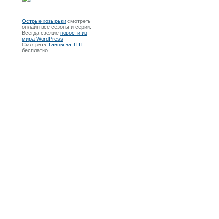
Острые козырьки
смотреть
онлайн все сезоны и серии.
Всегда свежие
новости из
мира WordPress
Смотреть
Танцы на ТНТ
бесплатно