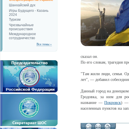
Шанхайский дух
Игры Будущего - Казань
2024
Туризм
Чрезвычайные
происшествия
Международное
сотрудничество
Все темы »
сказал он.
По его словам, трагедия пр
"Там жили люди, семья. Од
лет", — добавил собеседник
Данный город на донецком
Гродовка, за ним для р
название —
Покровск
) —
населенных пунктов на зап