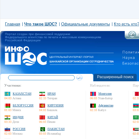
Главная
Что такое ШОС?
Официальные документы
Кто есть кто
Портал создан при финансовой поддержке
Федерального агентства по печати и массовым коммуникациям
Российской Федерации
Расширенный поиск
Участники:
Наблюдатели:
Пар
КАЗАХСТАН
ИРАН
Монголия
04:03
Астана
02:33
Тегеран
06:03
Улан-Батор
02:3
БЕЛОРУССИЯ
КИРГИЗИЯ
Афганистан
01:03
Минск
04:03
Бишкек
02:33
Кабул
03:0
ИНДИЯ
КИТАЙ
03:33
Дели
06:03
Пекин
02:0
РОССИЯ
ПАКИСТАН
02:03
Москва
03:03
Исламабад
02:0