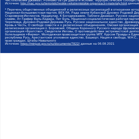
Чистопольский Джамаат, Рохнамо ба суи давлати исломи, Террористическое сообщест
Источник:
http://nac.gov.ru/terroristicheskie-i-ekstremistskie-organizacii-i-materialy.html
данные
* Перечень общественных объединений и религиозных организаций в отношении котор
Национал-большевистская партия, ВЕК РА, Рада земли Кубанской Духовно Родовой Де
Староверов-Инглингов, Нурджулар, К Богодержавию, Таблиги Джамаат, Русское наци
славян, Ат-Такфир Валь-Хиджра, Пит Буль, Национал-социалистическая рабочая парт
Череповца, Духовно-Родовая Держава Русь, Русское национальное единство, Древнер
Кровь и Честь, О свободе совести и о религиозных объединениях, Омская организаци
религиозная организация п. Боровский, Община Коренного Русского народа Щелковског
организация «Братство», Свидетели Иеговы, О противодействии экстремистской деяте
болельщиков «Фирма», Молодежная правозащитная группа МПГ, Курсом Правды и Единен
республика Русь, Арестантское уголовное единство, Башкорт, Нация и свобода, W.H.С
прав граждан, Штабы Навального
Источник:
https://minjust.gov.ru/ru/documents/7822/
данные на
06.08.2021