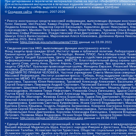
При цитировании и перепечатке материалов ссылка на портал «ИнфоШОС» обязательн
Для использования материалов в печатных изданиях необходимо письменное согласие
Если вы увидели ошибку, выделите ее мышкой и нажмите клавиши Ctrl+Enter
©
Создание сайта
- Инфорос, 2007-2026
* Реестр иностранных средств массовой информации, выполняющих функции иностранн
Голос Америки, Idel.Реалии, Кавказ.Реалии, Крым.Реалии, Телеканал Настоящее Время
Людмила Алексеевна, Маркелов Сергей Евгеньевич, Камалягин Денис Николаевич, Апах
Александрович, Маняхин Петр Борисович, Ярош Юлия Петровна, Чуракова Ольга Влади
Гройсман Софья Романовна, Рождественский Илья Дмитриевич, Апухтина Юлия Владимир
Шмагун Олеся Валентиновна, Мароховская Алеся Алексеевна, Долинина Ирина Никола
редактор 2021, Вега 2021
Источник:
https://minjust.gov.ru/ru/documents/7755/
данные на
03.09.2021
* Сведения реестра НКО, выполняющих функции иностранного агента:
Фонд защиты прав граждан Штаб, Институт права и публичной политики, Лаборатория
Гуманитарное действие, Открытый Петербург, Феникс ПЛЮС, Лига Избирателей, Правов
Крест, Центр Хасдей Ерушалаим, Центр поддержки и содействия развитию средств мас
информационных инициатив Действие, ВМЕСТЕ, Благотворительный фонд охраны здоров
Так, центр Сова, центр Анна, Проект Апрель, Самарская губерния, Эра здоровья, пр
защиты СИБАЛЬТ, Уральская правозащитная группа, Женщины Евразии, Рязанский Мемо
человека, Дальневосточный центр развития гражданских инициатив и социального пар
АКАДЕМИЯ ПО ПРАВАМ ЧЕЛОВЕКА, Частное учреждение Совета Министров северных стр
Массовой Информации, Институт развития прессы - Сибирь, Фонд поддержки свободы 
агентство МЕМО. РУ, Институт региональной прессы, Институт Развития Свободы Инф
Борисовна, Таранова Юлия Николаевна, Туровский Александр Алексеевич, Васильева 
Сергей Георгиевич, Пивоваров Андрей Сергеевич, Писемский Евгений Александрович,
Викторович, Шарипков Олег Викторович, Мальсагов Муса Асланович, Мошель Ирина Ар
Александровна, Исламов Тимур Рифгатович, Романова Ольга Евгеньевна, Щаров Серг
Паутов Юрий Анатольевич, Верховский Александр Маркович, Пислакова-Паркер Марина
Рачинский Ян Збигневич, Жемкова Елена Борисовна, Гудков Лев Дмитриевич, Иллари
Николай Алексеевич, Блинушов Андрей Юрьевич, Мосин Алексей Геннадьевич, Гефтер
Владимировна, Баженова Светлана Куприяновна, Исаев Сергей Владимирович, Максим
Буртина Елена Юрьевна, Гендель Людмила Залмановна, Кокорина Екатерина Алексеев
Подузов Сергей Васильевич, Протасова Ирина Вячеславовна, Литинский Леонид Борис
Добровольская Анна Дмитриевна, Королева Александра Евгеньевна, Смирнов Владими
Петрович, Полякова Мара Федоровна, Резник Генри Маркович, Захаров Герман Конста
Источник:
http://unro.minjust.ru/NKOForeignAgent.aspx
данные на
28.08.2021
* Единый федеральный список организаций, в том числе иностранных и международны
Высший военный Маджлисуль Шура, Конгресс народов Ичкерии и Дагестана, Аль-Каида, 
Движение Талибан, Исламская партия Туркестана, Общество социальных реформ, Общес
Исламское государство, Джабха аль-Нусра ли-Ахль аш-Шам, Народное ополчение имен