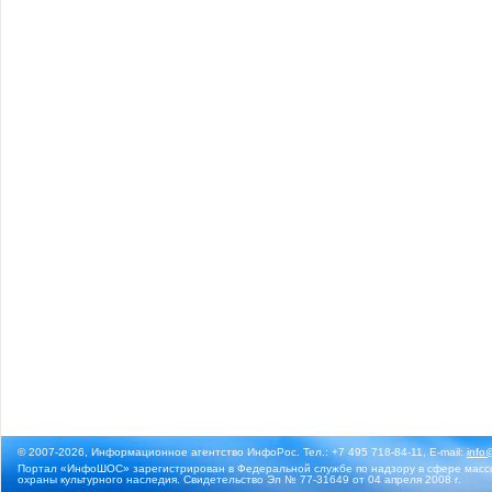
© 2007-2026, Информационное агентство ИнфоРос. Тел.: +7 495 718-84-11, E-mail:
info
Портал «ИнфоШОС» зарегистрирован в Федеральной службе по надзору в сфере массо
охраны культурного наследия. Свидетельство Эл № 77-31649 от 04 апреля 2008 г.