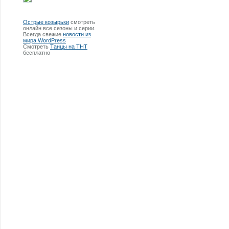
Острые козырьки
смотреть
онлайн все сезоны и серии.
Всегда свежие
новости из
мира WordPress
Смотреть
Танцы на ТНТ
бесплатно