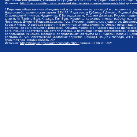
Чистопольский Джамаат, Рохнамо ба суи давлати исломи, Террористическое сообщест
Источник:
http://nac.gov.ru/terroristicheskie-i-ekstremistskie-organizacii-i-materialy.html
данные
* Перечень общественных объединений и религиозных организаций в отношении котор
Национал-большевистская партия, ВЕК РА, Рада земли Кубанской Духовно Родовой Де
Староверов-Инглингов, Нурджулар, К Богодержавию, Таблиги Джамаат, Русское наци
славян, Ат-Такфир Валь-Хиджра, Пит Буль, Национал-социалистическая рабочая парт
Череповца, Духовно-Родовая Держава Русь, Русское национальное единство, Древнер
Кровь и Честь, О свободе совести и о религиозных объединениях, Омская организаци
религиозная организация п. Боровский, Община Коренного Русского народа Щелковског
организация «Братство», Свидетели Иеговы, О противодействии экстремистской деяте
болельщиков «Фирма», Молодежная правозащитная группа МПГ, Курсом Правды и Единен
республика Русь, Арестантское уголовное единство, Башкорт, Нация и свобода, W.H.С
прав граждан, Штабы Навального
Источник:
https://minjust.gov.ru/ru/documents/7822/
данные на
06.08.2021