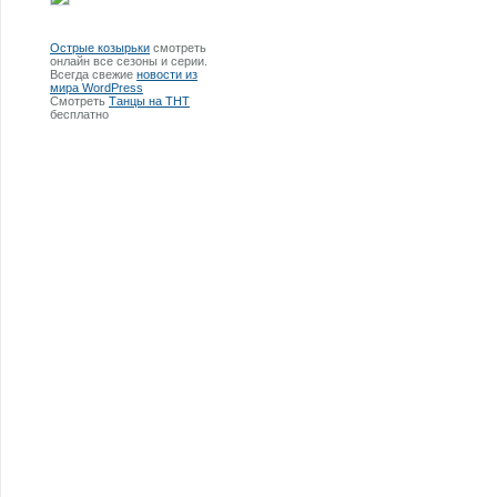
Острые козырьки
смотреть
онлайн все сезоны и серии.
Всегда свежие
новости из
мира WordPress
Смотреть
Танцы на ТНТ
бесплатно