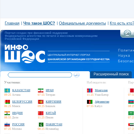
Главная
Что такое ШОС?
Официальные документы
Кто есть кто
Портал создан при финансовой поддержке
Федерального агентства по печати и массовым коммуникациям
Российской Федерации
Расширенный поиск
Участники:
Наблюдатели:
Пар
КАЗАХСТАН
ИРАН
Монголия
09:25
Астана
07:55
Тегеран
11:25
Улан-Батор
07:5
БЕЛОРУССИЯ
КИРГИЗИЯ
Афганистан
06:25
Минск
09:25
Бишкек
07:55
Кабул
08:2
ИНДИЯ
КИТАЙ
08:55
Дели
11:25
Пекин
07:2
РОССИЯ
ПАКИСТАН
07:25
Москва
08:25
Исламабад
07:2