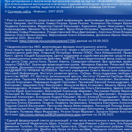
При цитировании и перепечатке материалов ссылка на портал «ИнфоШОС» обязательн
Для использования материалов в печатных изданиях необходимо письменное согласие
Если вы увидели ошибку, выделите ее мышкой и нажмите клавиши Ctrl+Enter
©
Создание сайта
- Инфорос, 2007-2026
* Реестр иностранных средств массовой информации, выполняющих функции иностранн
Голос Америки, Idel.Реалии, Кавказ.Реалии, Крым.Реалии, Телеканал Настоящее Время
Людмила Алексеевна, Маркелов Сергей Евгеньевич, Камалягин Денис Николаевич, Апах
Александрович, Маняхин Петр Борисович, Ярош Юлия Петровна, Чуракова Ольга Влади
Гройсман Софья Романовна, Рождественский Илья Дмитриевич, Апухтина Юлия Владимир
Шмагун Олеся Валентиновна, Мароховская Алеся Алексеевна, Долинина Ирина Никола
редактор 2021, Вега 2021
Источник:
https://minjust.gov.ru/ru/documents/7755/
данные на
03.09.2021
* Сведения реестра НКО, выполняющих функции иностранного агента:
Фонд защиты прав граждан Штаб, Институт права и публичной политики, Лаборатория
Гуманитарное действие, Открытый Петербург, Феникс ПЛЮС, Лига Избирателей, Правов
Крест, Центр Хасдей Ерушалаим, Центр поддержки и содействия развитию средств мас
информационных инициатив Действие, ВМЕСТЕ, Благотворительный фонд охраны здоров
Так, центр Сова, центр Анна, Проект Апрель, Самарская губерния, Эра здоровья, пр
защиты СИБАЛЬТ, Уральская правозащитная группа, Женщины Евразии, Рязанский Мемо
человека, Дальневосточный центр развития гражданских инициатив и социального пар
АКАДЕМИЯ ПО ПРАВАМ ЧЕЛОВЕКА, Частное учреждение Совета Министров северных стр
Массовой Информации, Институт развития прессы - Сибирь, Фонд поддержки свободы 
агентство МЕМО. РУ, Институт региональной прессы, Институт Развития Свободы Инф
Борисовна, Таранова Юлия Николаевна, Туровский Александр Алексеевич, Васильева 
Сергей Георгиевич, Пивоваров Андрей Сергеевич, Писемский Евгений Александрович,
Викторович, Шарипков Олег Викторович, Мальсагов Муса Асланович, Мошель Ирина Ар
Александровна, Исламов Тимур Рифгатович, Романова Ольга Евгеньевна, Щаров Серг
Паутов Юрий Анатольевич, Верховский Александр Маркович, Пислакова-Паркер Марина
Рачинский Ян Збигневич, Жемкова Елена Борисовна, Гудков Лев Дмитриевич, Иллари
Николай Алексеевич, Блинушов Андрей Юрьевич, Мосин Алексей Геннадьевич, Гефтер
Владимировна, Баженова Светлана Куприяновна, Исаев Сергей Владимирович, Максим
Буртина Елена Юрьевна, Гендель Людмила Залмановна, Кокорина Екатерина Алексеев
Подузов Сергей Васильевич, Протасова Ирина Вячеславовна, Литинский Леонид Борис
Добровольская Анна Дмитриевна, Королева Александра Евгеньевна, Смирнов Владими
Петрович, Полякова Мара Федоровна, Резник Генри Маркович, Захаров Герман Конста
Источник:
http://unro.minjust.ru/NKOForeignAgent.aspx
данные на
28.08.2021
* Единый федеральный список организаций, в том числе иностранных и международны
Высший военный Маджлисуль Шура, Конгресс народов Ичкерии и Дагестана, Аль-Каида, 
Движение Талибан, Исламская партия Туркестана, Общество социальных реформ, Общес
Исламское государство, Джабха аль-Нусра ли-Ахль аш-Шам, Народное ополчение имен