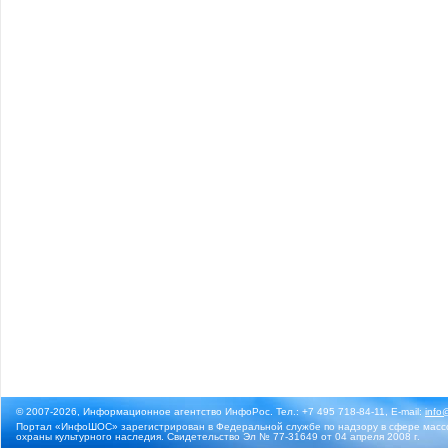
© 2007-2026, Информационное агентство ИнфоРос. Тел.: +7 495 718-84-11, E-mail:
info
Портал «ИнфоШОС» зарегистрирован в Федеральной службе по надзору в сфере массо
охраны культурного наследия. Свидетельство Эл № 77-31649 от 04 апреля 2008 г.