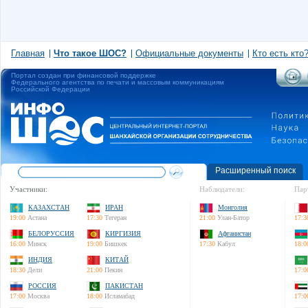
Главная
Что такое ШОС?
Официальные документы
Кто есть кто
Портал создан при финансовой поддержке
Федерального агентства по печати и массовым коммуникациям
Российской Федерации
Расширенный поиск
Участники:
Наблюдатели:
Пар
КАЗАХСТАН
ИРАН
Монголия
19:00
Астана
17:30
Тегеран
21:00
Улан-Батор
17:3
БЕЛОРУССИЯ
КИРГИЗИЯ
Афганистан
16:00
Минск
19:00
Бишкек
17:30
Кабул
18:0
ИНДИЯ
КИТАЙ
18:30
Дели
21:00
Пекин
17:0
РОССИЯ
ПАКИСТАН
17:00
Москва
18:00
Исламабад
17:0