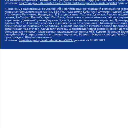
Чистопольский Джамаат, Рохнамо ба суи давлати исломи, Террористическое сообщест
Источник:
http://nac.gov.ru/terroristicheskie-i-ekstremistskie-organizacii-i-materialy.html
данные
* Перечень общественных объединений и религиозных организаций в отношении котор
Национал-большевистская партия, ВЕК РА, Рада земли Кубанской Духовно Родовой Де
Староверов-Инглингов, Нурджулар, К Богодержавию, Таблиги Джамаат, Русское наци
славян, Ат-Такфир Валь-Хиджра, Пит Буль, Национал-социалистическая рабочая парт
Череповца, Духовно-Родовая Держава Русь, Русское национальное единство, Древнер
Кровь и Честь, О свободе совести и о религиозных объединениях, Омская организаци
религиозная организация п. Боровский, Община Коренного Русского народа Щелковског
организация «Братство», Свидетели Иеговы, О противодействии экстремистской деяте
болельщиков «Фирма», Молодежная правозащитная группа МПГ, Курсом Правды и Единен
республика Русь, Арестантское уголовное единство, Башкорт, Нация и свобода, W.H.С
прав граждан, Штабы Навального
Источник:
https://minjust.gov.ru/ru/documents/7822/
данные на
06.08.2021