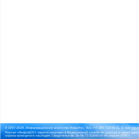
© 2007-2026, Информационное агентство ИнфоРос. Тел.: +7 495 718-84-11, E-mail:
info
Портал «ИнфоШОС» зарегистрирован в Федеральной службе по надзору в сфере массо
охраны культурного наследия. Свидетельство Эл № 77-31649 от 04 апреля 2008 г.