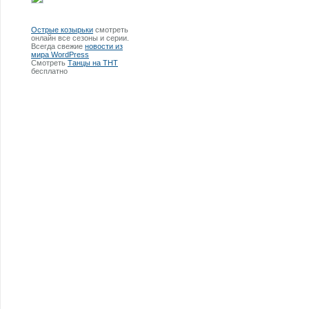
Острые козырьки
смотреть
онлайн все сезоны и серии.
Всегда свежие
новости из
мира WordPress
Смотреть
Танцы на ТНТ
бесплатно