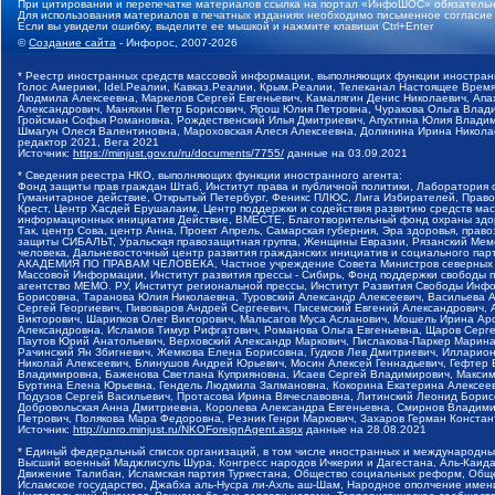
При цитировании и перепечатке материалов ссылка на портал «ИнфоШОС» обязательн
Для использования материалов в печатных изданиях необходимо письменное согласие
Если вы увидели ошибку, выделите ее мышкой и нажмите клавиши Ctrl+Enter
©
Создание сайта
- Инфорос, 2007-2026
* Реестр иностранных средств массовой информации, выполняющих функции иностранн
Голос Америки, Idel.Реалии, Кавказ.Реалии, Крым.Реалии, Телеканал Настоящее Время
Людмила Алексеевна, Маркелов Сергей Евгеньевич, Камалягин Денис Николаевич, Апах
Александрович, Маняхин Петр Борисович, Ярош Юлия Петровна, Чуракова Ольга Влади
Гройсман Софья Романовна, Рождественский Илья Дмитриевич, Апухтина Юлия Владимир
Шмагун Олеся Валентиновна, Мароховская Алеся Алексеевна, Долинина Ирина Никола
редактор 2021, Вега 2021
Источник:
https://minjust.gov.ru/ru/documents/7755/
данные на
03.09.2021
* Сведения реестра НКО, выполняющих функции иностранного агента:
Фонд защиты прав граждан Штаб, Институт права и публичной политики, Лаборатория
Гуманитарное действие, Открытый Петербург, Феникс ПЛЮС, Лига Избирателей, Правов
Крест, Центр Хасдей Ерушалаим, Центр поддержки и содействия развитию средств мас
информационных инициатив Действие, ВМЕСТЕ, Благотворительный фонд охраны здоров
Так, центр Сова, центр Анна, Проект Апрель, Самарская губерния, Эра здоровья, пр
защиты СИБАЛЬТ, Уральская правозащитная группа, Женщины Евразии, Рязанский Мемо
человека, Дальневосточный центр развития гражданских инициатив и социального пар
АКАДЕМИЯ ПО ПРАВАМ ЧЕЛОВЕКА, Частное учреждение Совета Министров северных стр
Массовой Информации, Институт развития прессы - Сибирь, Фонд поддержки свободы 
агентство МЕМО. РУ, Институт региональной прессы, Институт Развития Свободы Инф
Борисовна, Таранова Юлия Николаевна, Туровский Александр Алексеевич, Васильева 
Сергей Георгиевич, Пивоваров Андрей Сергеевич, Писемский Евгений Александрович,
Викторович, Шарипков Олег Викторович, Мальсагов Муса Асланович, Мошель Ирина Ар
Александровна, Исламов Тимур Рифгатович, Романова Ольга Евгеньевна, Щаров Серг
Паутов Юрий Анатольевич, Верховский Александр Маркович, Пислакова-Паркер Марина
Рачинский Ян Збигневич, Жемкова Елена Борисовна, Гудков Лев Дмитриевич, Иллари
Николай Алексеевич, Блинушов Андрей Юрьевич, Мосин Алексей Геннадьевич, Гефтер
Владимировна, Баженова Светлана Куприяновна, Исаев Сергей Владимирович, Максим
Буртина Елена Юрьевна, Гендель Людмила Залмановна, Кокорина Екатерина Алексеев
Подузов Сергей Васильевич, Протасова Ирина Вячеславовна, Литинский Леонид Борис
Добровольская Анна Дмитриевна, Королева Александра Евгеньевна, Смирнов Владими
Петрович, Полякова Мара Федоровна, Резник Генри Маркович, Захаров Герман Конста
Источник:
http://unro.minjust.ru/NKOForeignAgent.aspx
данные на
28.08.2021
* Единый федеральный список организаций, в том числе иностранных и международны
Высший военный Маджлисуль Шура, Конгресс народов Ичкерии и Дагестана, Аль-Каида, 
Движение Талибан, Исламская партия Туркестана, Общество социальных реформ, Общес
Исламское государство, Джабха аль-Нусра ли-Ахль аш-Шам, Народное ополчение имен