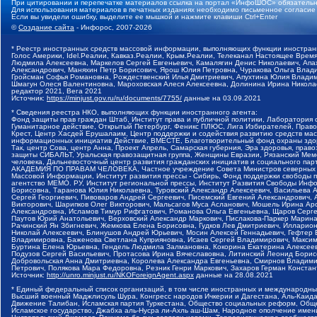
При цитировании и перепечатке материалов ссылка на портал «ИнфоШОС» обязательн
Для использования материалов в печатных изданиях необходимо письменное согласие
Если вы увидели ошибку, выделите ее мышкой и нажмите клавиши Ctrl+Enter
©
Создание сайта
- Инфорос, 2007-2026
* Реестр иностранных средств массовой информации, выполняющих функции иностранн
Голос Америки, Idel.Реалии, Кавказ.Реалии, Крым.Реалии, Телеканал Настоящее Время
Людмила Алексеевна, Маркелов Сергей Евгеньевич, Камалягин Денис Николаевич, Апах
Александрович, Маняхин Петр Борисович, Ярош Юлия Петровна, Чуракова Ольга Влади
Гройсман Софья Романовна, Рождественский Илья Дмитриевич, Апухтина Юлия Владимир
Шмагун Олеся Валентиновна, Мароховская Алеся Алексеевна, Долинина Ирина Никола
редактор 2021, Вега 2021
Источник:
https://minjust.gov.ru/ru/documents/7755/
данные на
03.09.2021
* Сведения реестра НКО, выполняющих функции иностранного агента:
Фонд защиты прав граждан Штаб, Институт права и публичной политики, Лаборатория
Гуманитарное действие, Открытый Петербург, Феникс ПЛЮС, Лига Избирателей, Правов
Крест, Центр Хасдей Ерушалаим, Центр поддержки и содействия развитию средств мас
информационных инициатив Действие, ВМЕСТЕ, Благотворительный фонд охраны здоров
Так, центр Сова, центр Анна, Проект Апрель, Самарская губерния, Эра здоровья, пр
защиты СИБАЛЬТ, Уральская правозащитная группа, Женщины Евразии, Рязанский Мемо
человека, Дальневосточный центр развития гражданских инициатив и социального пар
АКАДЕМИЯ ПО ПРАВАМ ЧЕЛОВЕКА, Частное учреждение Совета Министров северных стр
Массовой Информации, Институт развития прессы - Сибирь, Фонд поддержки свободы 
агентство МЕМО. РУ, Институт региональной прессы, Институт Развития Свободы Инф
Борисовна, Таранова Юлия Николаевна, Туровский Александр Алексеевич, Васильева 
Сергей Георгиевич, Пивоваров Андрей Сергеевич, Писемский Евгений Александрович,
Викторович, Шарипков Олег Викторович, Мальсагов Муса Асланович, Мошель Ирина Ар
Александровна, Исламов Тимур Рифгатович, Романова Ольга Евгеньевна, Щаров Серг
Паутов Юрий Анатольевич, Верховский Александр Маркович, Пислакова-Паркер Марина
Рачинский Ян Збигневич, Жемкова Елена Борисовна, Гудков Лев Дмитриевич, Иллари
Николай Алексеевич, Блинушов Андрей Юрьевич, Мосин Алексей Геннадьевич, Гефтер
Владимировна, Баженова Светлана Куприяновна, Исаев Сергей Владимирович, Максим
Буртина Елена Юрьевна, Гендель Людмила Залмановна, Кокорина Екатерина Алексеев
Подузов Сергей Васильевич, Протасова Ирина Вячеславовна, Литинский Леонид Борис
Добровольская Анна Дмитриевна, Королева Александра Евгеньевна, Смирнов Владими
Петрович, Полякова Мара Федоровна, Резник Генри Маркович, Захаров Герман Конста
Источник:
http://unro.minjust.ru/NKOForeignAgent.aspx
данные на
28.08.2021
* Единый федеральный список организаций, в том числе иностранных и международны
Высший военный Маджлисуль Шура, Конгресс народов Ичкерии и Дагестана, Аль-Каида, 
Движение Талибан, Исламская партия Туркестана, Общество социальных реформ, Общес
Исламское государство, Джабха аль-Нусра ли-Ахль аш-Шам, Народное ополчение имен