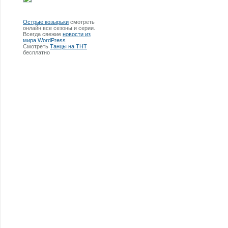
Острые козырьки
смотреть
онлайн все сезоны и серии.
Всегда свежие
новости из
мира WordPress
Смотреть
Танцы на ТНТ
бесплатно