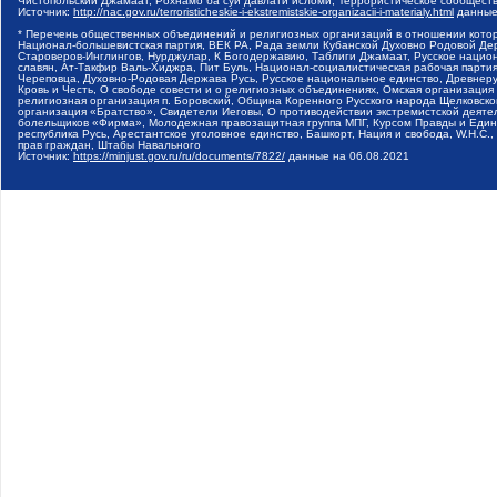
Чистопольский Джамаат, Рохнамо ба суи давлати исломи, Террористическое сообщест
Источник:
http://nac.gov.ru/terroristicheskie-i-ekstremistskie-organizacii-i-materialy.html
данные
* Перечень общественных объединений и религиозных организаций в отношении котор
Национал-большевистская партия, ВЕК РА, Рада земли Кубанской Духовно Родовой Де
Староверов-Инглингов, Нурджулар, К Богодержавию, Таблиги Джамаат, Русское наци
славян, Ат-Такфир Валь-Хиджра, Пит Буль, Национал-социалистическая рабочая парт
Череповца, Духовно-Родовая Держава Русь, Русское национальное единство, Древнер
Кровь и Честь, О свободе совести и о религиозных объединениях, Омская организаци
религиозная организация п. Боровский, Община Коренного Русского народа Щелковског
организация «Братство», Свидетели Иеговы, О противодействии экстремистской деяте
болельщиков «Фирма», Молодежная правозащитная группа МПГ, Курсом Правды и Единен
республика Русь, Арестантское уголовное единство, Башкорт, Нация и свобода, W.H.С
прав граждан, Штабы Навального
Источник:
https://minjust.gov.ru/ru/documents/7822/
данные на
06.08.2021