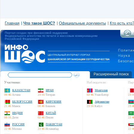
Главная
Что такое ШОС?
Официальные документы
Кто есть кто
Портал создан при финансовой поддержке
Федерального агентства по печати и массовым коммуникациям
Российской Федерации
Расширенный поиск
Участники:
Наблюдатели:
Пар
КАЗАХСТАН
ИРАН
Монголия
00:46
Астана
23:16
Тегеран
02:46
Улан-Батор
23:1
БЕЛОРУССИЯ
КИРГИЗИЯ
Афганистан
21:46
Минск
00:46
Бишкек
23:16
Кабул
23:4
ИНДИЯ
КИТАЙ
00:16
Дели
02:46
Пекин
22:4
РОССИЯ
ПАКИСТАН
22:46
Москва
23:46
Исламабад
22:4