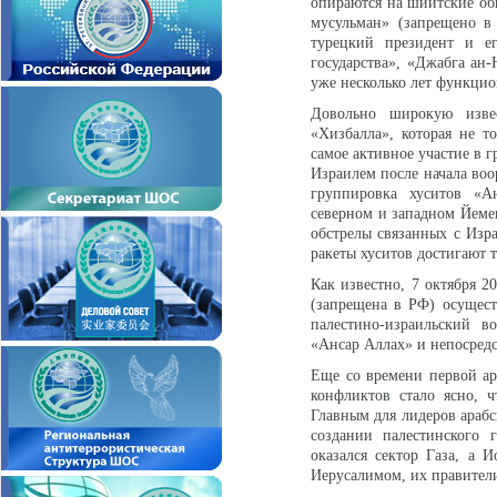
опираются на шиитские общ
мусульман» (запрещено в
турецкий президент и ег
государства», «Джабга ан
уже несколько лет функц
Довольно широкую извес
«Хизбалла», которая не т
самое активное участие в 
Израилем после начала воо
группировка хуситов «Ан
северном и западном Йемен
обстрелы связанных с Изр
ракеты хуситов достигают 
Как известно, 7 октября 
(запрещена в РФ) осущес
палестино-израильский в
«Ансар Аллах» и непосред
Еще со времени первой ар
конфликтов стало ясно, ч
Главным для лидеров арабс
создании палестинского 
оказался сектор Газа, а 
Иерусалимом, их правители