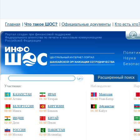
Главная
Что такое ШОС?
Официальные документы
Кто есть кто
Портал создан при финансовой поддержке
Федерального агентства по печати и массовым коммуникациям
Российской Федерации
Расширенный поиск
Участники:
Наблюдатели:
Пар
КАЗАХСТАН
ИРАН
Монголия
03:00
Астана
01:30
Тегеран
05:00
Улан-Батор
01:3
БЕЛОРУССИЯ
КИРГИЗИЯ
Афганистан
00:00
Минск
03:00
Бишкек
01:30
Кабул
02:0
ИНДИЯ
КИТАЙ
02:30
Дели
05:00
Пекин
01:0
РОССИЯ
ПАКИСТАН
01:00
Москва
02:00
Исламабад
01:0