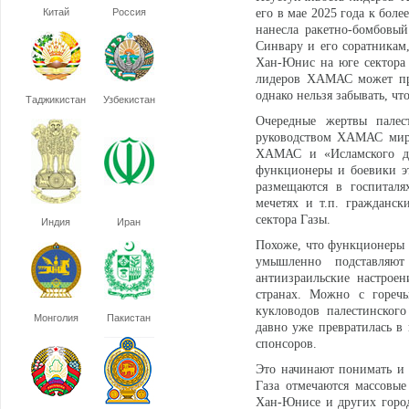
Китай
Россия
его в мае 2025 года к бо
нанесла ракетно-бомбовы
Синвару и его соратникам
Хан-Юнис на юге сектора 
лидеров ХАМАС может при
однако нельзя забывать, ч
Таджикистан
Узбекистан
Очередные жертвы палест
руководством ХАМАС мирн
ХАМАС и «Исламского дж
функционеры и боевики эт
размещаются в госпиталя
мечетях и т.п. гражданс
сектора Газы.
Индия
Иран
Похоже, что функционеры 
умышленно подставляю
антиизраильские настрое
странах. Можно с горечь
кукловодов палестинского
Монголия
Пакистан
давно уже превратилась в
спонсоров.
Это начинают понимать и 
Газа отмечаются массовы
Хан-Юнисе и других город