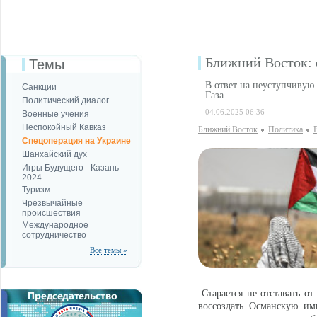
Ближний Восток: 
Темы
В ответ на неуступчиву
Санкции
Газа
Политический диалог
04.06.2025 06:36
Военные учения
Неспокойный Кавказ
Ближний Восток
Политика
Спецоперация на Украине
Шанхайский дух
Игры Будущего - Казань
2024
Туризм
Чрезвычайные
происшествия
Международное
сотрудничество
Все темы »
Старается не отставать от
воссоздать Османскую им