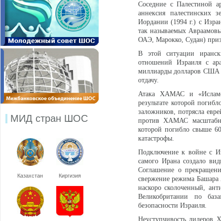
Соседние с Палестиной а
аннексия палестинских з
Иордании (1994 г.) с Изра
так называемых Авраамовых
ОАЭ, Марокко, Судан) приз
В этой ситуации иранск
отношений Израиля с ар
миллиарды долларов США в
отдачу.
Атака ХАМАС и «Исламск
результате которой погибл
заложников, потрясла евре
МИД стран ШОС
против ХАМАС масштабну
которой погибло свыше 60
катастрофы.
Подключение к войне с И
самого Ирана создало вид
Соглашение о прекращени
Казахстан
Киргизия
свержение режима Башара А
наскоро сколоченный, ан
Великобритании по баз
безопасности Израиля.
Неуступчивость лидеров 