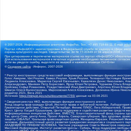
© 2007-2026, Информационное агентство ИнфоРос. Тел.: +7 495 718-84-11, E-mail:
info
Портал «ИнфоШОС» зарегистрирован в Федеральной службе по надзору в сфере массо
охраны культурного наследия. Свидетельство Эл № 77-31649 от 04 апреля 2008 г.
При цитировании и перепечатке материалов ссылка на портал «ИнфоШОС» обязательн
Для использования материалов в печатных изданиях необходимо письменное согласие
Если вы увидели ошибку, выделите ее мышкой и нажмите клавиши Ctrl+Enter
©
Создание сайта
- Инфорос, 2007-2026
* Реестр иностранных средств массовой информации, выполняющих функции иностранн
Голос Америки, Idel.Реалии, Кавказ.Реалии, Крым.Реалии, Телеканал Настоящее Время
Людмила Алексеевна, Маркелов Сергей Евгеньевич, Камалягин Денис Николаевич, Апах
Александрович, Маняхин Петр Борисович, Ярош Юлия Петровна, Чуракова Ольга Влади
Гройсман Софья Романовна, Рождественский Илья Дмитриевич, Апухтина Юлия Владимир
Шмагун Олеся Валентиновна, Мароховская Алеся Алексеевна, Долинина Ирина Никола
редактор 2021, Вега 2021
Источник:
https://minjust.gov.ru/ru/documents/7755/
данные на
03.09.2021
* Сведения реестра НКО, выполняющих функции иностранного агента:
Фонд защиты прав граждан Штаб, Институт права и публичной политики, Лаборатория
Гуманитарное действие, Открытый Петербург, Феникс ПЛЮС, Лига Избирателей, Правов
Крест, Центр Хасдей Ерушалаим, Центр поддержки и содействия развитию средств мас
информационных инициатив Действие, ВМЕСТЕ, Благотворительный фонд охраны здоров
Так, центр Сова, центр Анна, Проект Апрель, Самарская губерния, Эра здоровья, пр
защиты СИБАЛЬТ, Уральская правозащитная группа, Женщины Евразии, Рязанский Мемо
человека, Дальневосточный центр развития гражданских инициатив и социального пар
АКАДЕМИЯ ПО ПРАВАМ ЧЕЛОВЕКА, Частное учреждение Совета Министров северных стр
Массовой Информации, Институт развития прессы - Сибирь, Фонд поддержки свободы 
агентство МЕМО. РУ, Институт региональной прессы, Институт Развития Свободы Инф