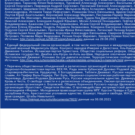
Борисовна, Таранова Юлия Николаевна, Туровский Александр Алексеевич, Васильева 
Сергей Георгиевич, Пивоваров Андрей Сергеевич, Писемский Евгений Александрович,
Викторович, Шарипков Олег Викторович, Мальсагов Муса Асланович, Мошель Ирина Ар
Александровна, Исламов Тимур Рифгатович, Романова Ольга Евгеньевна, Щаров Серг
Паутов Юрий Анатольевич, Верховский Александр Маркович, Пислакова-Паркер Марина
Рачинский Ян Збигневич, Жемкова Елена Борисовна, Гудков Лев Дмитриевич, Иллари
Николай Алексеевич, Блинушов Андрей Юрьевич, Мосин Алексей Геннадьевич, Гефтер
Владимировна, Баженова Светлана Куприяновна, Исаев Сергей Владимирович, Максим
Буртина Елена Юрьевна, Гендель Людмила Залмановна, Кокорина Екатерина Алексеев
Подузов Сергей Васильевич, Протасова Ирина Вячеславовна, Литинский Леонид Борис
Добровольская Анна Дмитриевна, Королева Александра Евгеньевна, Смирнов Владими
Петрович, Полякова Мара Федоровна, Резник Генри Маркович, Захаров Герман Конста
Источник:
http://unro.minjust.ru/NKOForeignAgent.aspx
данные на
28.08.2021
* Единый федеральный список организаций, в том числе иностранных и международны
Высший военный Маджлисуль Шура, Конгресс народов Ичкерии и Дагестана, Аль-Каида, 
Движение Талибан, Исламская партия Туркестана, Общество социальных реформ, Общес
Исламское государство, Джабха аль-Нусра ли-Ахль аш-Шам, Народное ополчение имен
Чистопольский Джамаат, Рохнамо ба суи давлати исломи, Террористическое сообщест
Источник:
http://nac.gov.ru/terroristicheskie-i-ekstremistskie-organizacii-i-materialy.html
данные
* Перечень общественных объединений и религиозных организаций в отношении котор
Национал-большевистская партия, ВЕК РА, Рада земли Кубанской Духовно Родовой Де
Староверов-Инглингов, Нурджулар, К Богодержавию, Таблиги Джамаат, Русское наци
славян, Ат-Такфир Валь-Хиджра, Пит Буль, Национал-социалистическая рабочая парт
Череповца, Духовно-Родовая Держава Русь, Русское национальное единство, Древнер
Кровь и Честь, О свободе совести и о религиозных объединениях, Омская организаци
религиозная организация п. Боровский, Община Коренного Русского народа Щелковског
организация «Братство», Свидетели Иеговы, О противодействии экстремистской деяте
болельщиков «Фирма», Молодежная правозащитная группа МПГ, Курсом Правды и Единен
республика Русь, Арестантское уголовное единство, Башкорт, Нация и свобода, W.H.С
прав граждан, Штабы Навального
Источник:
https://minjust.gov.ru/ru/documents/7822/
данные на
06.08.2021