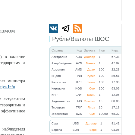
ризмом
Рубль/Валюты ШОС
Страна
Код
Валюта
Ном.
Курс
) в качестве
Австралия
AUD
Доллар
1
57.38
терроризму и
Азербайджан
AZN
Манат
1
47.89
Армения
AMD
Драм
100
22.23
Индия
INR
Рупия
100
85.51
еля министра
Казахстан
KZT
Тенге
100
17.33
tiya Info
.
Киргизия
KGS
Сом
100
93.09
КНР
CNY
Юань
1
12.06
о актуальным
Таджикистан
TJS
Сомони
10
88.03
 терроризма и
Турецкая
TRY
Лира
10
17.13
эффективное
Узбекистан
UZS
Сум
10000
68.32
Cша
USD
Доллар
1
81.41
 наблюдателя
Eвропа
EUR
Евро
1
94.06