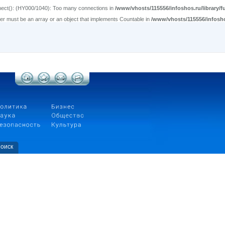
nect(): (HY000/1040): Too many connections in
/www/vhosts/115556/infoshos.ru/library/
ter must be an array or an object that implements Countable in
/www/vhosts/115556/infosh
оиск