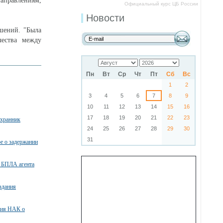
аправлениям,
Официальный курс ЦБ России
Новости
шений. "Была
чества между
Пн
Вт
Ср
Чт
Пт
Сб
Вс
1
2
3
4
5
6
7
8
9
10
11
12
13
14
15
16
17
18
19
20
21
22
23
охранник
24
25
26
27
28
29
30
31
ое о задержании
 БПЛА агента
здания
ния НАК о