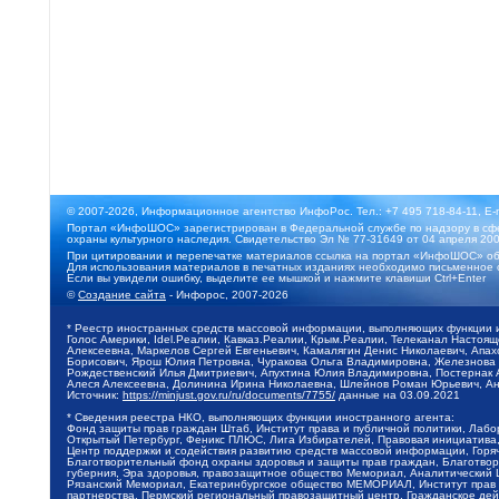
© 2007-2026, Информационное агентство ИнфоРос. Тел.: +7 495 718-84-11, E-
Портал «ИнфоШОС» зарегистрирован в Федеральной службе по надзору в сфе
охраны культурного наследия. Свидетельство Эл № 77-31649 от 04 апреля 200
При цитировании и перепечатке материалов ссылка на портал «ИнфоШОС» об
Для использования материалов в печатных изданиях необходимо письменное 
Если вы увидели ошибку, выделите ее мышкой и нажмите клавиши Ctrl+Enter
©
Создание сайта
- Инфорос, 2007-2026
* Реестр иностранных средств массовой информации, выполняющих функции 
Голос Америки, Idel.Реалии, Кавказ.Реалии, Крым.Реалии, Телеканал Настоя
Алексеевна, Маркелов Сергей Евгеньевич, Камалягин Денис Николаевич, Апах
Борисович, Ярош Юлия Петровна, Чуракова Ольга Владимировна, Железнова М
Рождественский Илья Дмитриевич, Апухтина Юлия Владимировна, Постернак Ал
Алеся Алексеевна, Долинина Ирина Николаевна, Шлейнов Роман Юрьевич, Ани
Источник:
https://minjust.gov.ru/ru/documents/7755/
данные на
03.09.2021
* Сведения реестра НКО, выполняющих функции иностранного агента:
Фонд защиты прав граждан Штаб, Институт права и публичной политики, Лаб
Открытый Петербург, Феникс ПЛЮС, Лига Избирателей, Правовая инициатива, 
Центр поддержки и содействия развитию средств массовой информации, Горя
Благотворительный фонд охраны здоровья и защиты прав граждан, Благотвори
губерния, Эра здоровья, правозащитное общество Мемориал, Аналитический 
Рязанский Мемориал, Екатеринбургское общество МЕМОРИАЛ, Институт прав ч
партнерства, Пермский региональный правозащитный центр, Гражданское де