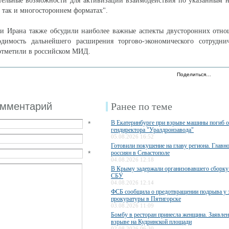
тельные возможности для активизации взаимодействия по указанным н
, так и многостороннем форматах".
и Ирана также обсудили наиболее важные аспекты двусторонних отно
одимость дальнейшего расширения торгово-экономического сотрудни
 отметили в российском МИД.
Поделиться…
омментарий
Ранее по теме
В Екатеринбурге при взрыве машины погиб 
*
гендиректора "Уралдронзавода"
05.08.2026 16:52
Готовили покушение на главу региона. Главн
*
россиян в Севастополе
04.08.2026 12:18
В Крыму задержали организовавшего сборку
СБУ
04.08.2026 12:14
ФСБ сообщила о предотвращении подрыва у 
прокуратуры в Пятигорске
03.08.2026 11:09
Бомбу в ресторан принесла женщина. Заявле
взрыве на Кудринской площади
02.08.2026 06:30