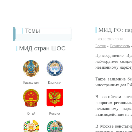
МИД РФ: пар
Темы
03.08.2007 13:10
Россия
Безопаcность
МИД стран ШОС
Присоединение Ир
наблюдателя созда
незаконному наркот
Такое заявление б
Казахстан
Киргизия
иностранных дел Р
В российском внеш
вопросам региональ
незаконному нарк
Китай
Россия
взаимодействие на 
В Москве констати