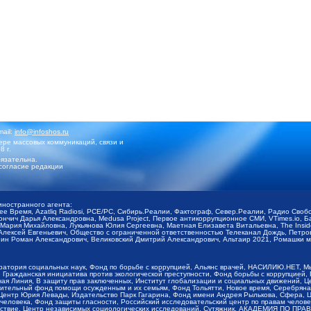
mail:
info@infoshos.ru
ре массовых коммуникаций, связи и
8 г.
язательна.
согласие редакции
иностранного агента:
щее Время, Azatliq Radiosi, PCE/PC, Сибирь.Реалии, Фактограф, Север.Реалии, Радио Св
ончич Дарья Александровна, Medusa Project, Первое антикоррупционное СМИ, VTimes.io, 
ария Михайловна, Лукьянова Юлия Сергеевна, Маетная Елизавета Витальевна, The Insid
ексей Евгеньевич, Общество с ограниченной ответственностью Телеканал Дождь, Петров 
н Роман Александрович, Великовский Дмитрий Александрович, Альтаир 2021, Ромашки мо
оратория социальных наук, Фонд по борьбе с коррупцией, Альянс врачей, НАСИЛИЮ.НЕТ, 
Гражданская инициатива против экологической преступности, Фонд борьбы с коррупцией,
чая Линия, В защиту прав заключенных, Институт глобализации и социальных движений,
тельный фонд помощи осужденным и их семьям, Фонд Тольятти, Новое время, Серебряная т
Центр Юрия Левады, Издательство Парк Гагарина, Фонд имени Андрея Рылькова, Сфера, 
еловека, Фонд защиты гласности, Российский исследовательский центр по правам челове
йствие, Центр независимых социологических исследований, Сутяжник, АКАДЕМИЯ ПО ПР