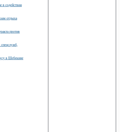
е в содействии
азам отдыха
ракта против
 спецслужб,
бусу в Шебекине