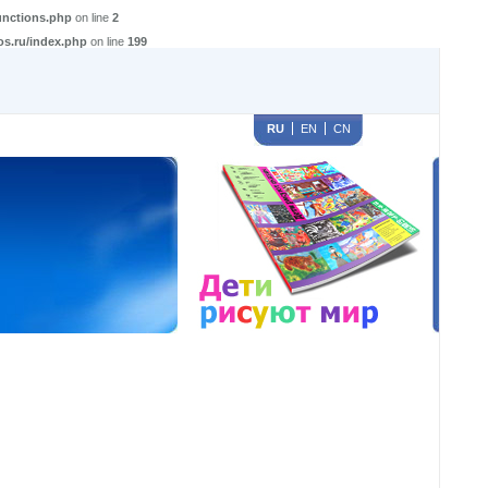
functions.php
on line
2
os.ru/index.php
on line
199
RU
EN
CN