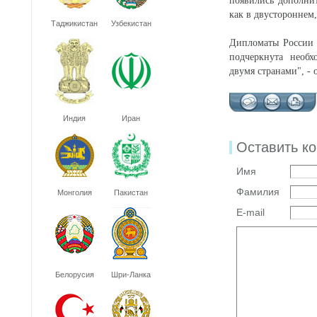
появились дополни
как в двустороннем
Таджикистан
Узбекистан
Дипломаты России 
подчеркнута необх
двумя странами", -
Индия
Иран
Оставить к
Имя
Фамилия
Монголия
Пакистан
E-mail
Белорусия
Шри-Ланка