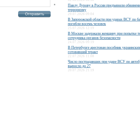
*
Павлу Дурову в России предъявили обвинени
терроризму
29.07.2026 09:04
В Запорожской области при ударах ВСУ по б
погибли восемь человек
25.07.2026 12:19
В Москве задержали женщину при попытке те
сотрудника органов безопасности
24.07.2026 09:19
В Петербурге арестован пособник украинских
готовивший теракт
22.07.2026 11:08
Число пострадавших при ударе ВСУ по авто
выросло до 27
20.07.2026 21:19