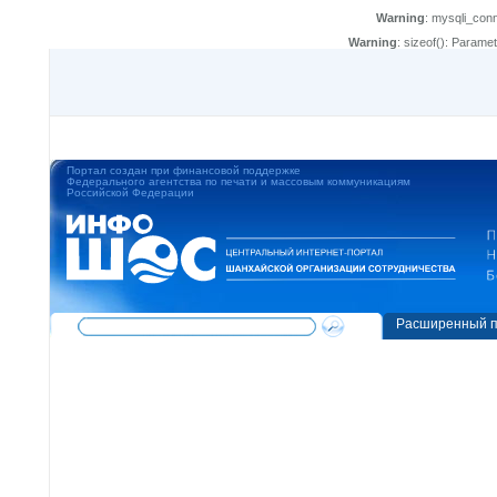
Warning
: mysqli_con
Warning
: sizeof(): Parame
Портал создан при финансовой поддержке
Федерального агентства по печати и массовым коммуникациям
Российской Федерации
Расширенный п