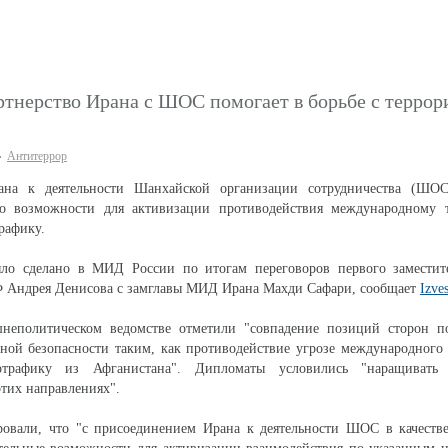
тнерство Ирана с ШОС помогает в борьбе с терро
Антитеррор
ана к деятельности Шанхайской организации сотрудничества (ШОС
ло возможности для активизации противодействия международному 
рафику.
ыло сделано в МИД России по итогам переговоров первого заместит
Ф Андрея Денисова с замглавы МИД Ирана Махди Сафари, сообщает
Izves
неполитическом ведомстве отметили "совпадение позиций сторон п
ной безопасности таким, как противодействие угрозе международного
отрафику из Афганистана". Дипломаты условились "наращивать 
этих направлениях".
ровали, что "с присоединением Ирана к деятельности ШОС в качестве