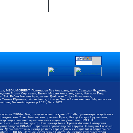
обода, MEDIUM-ORIENT, Пономарев Лев Александрович, Савицкая Людмила
Баданин Роман Сергеевич, Гликин Максим Александрович, Маняхин Петр
er SIA, Рубин Михаил Аркадьевич, Гройсман Софья Романовна,
Степан Юрьевич, Istories fonds, Шмагун Олеся Валентиновна, Мароховская
нолит, Главный редактор 2021, Вега 2021
Мы против СПИДа, Фонд защиты прав граждан, СВЕЧА, Гуманитарное действие,
 Гражданский Союз, Российский Красный Крест, Центр Хасдей Ерушалаим,
 Центр социально-информационных инициатив Действие, ВМЕСТЕ,
айга, Так-Так-Так, центр Сова, центр Анна, Проект Апрель, Самарская
Центр защиты СИБАЛЬТ, Уральская правозащитная группа, Женщины Евразии,
ка, Дальневосточный центр развития гражданских инициатив и социального
АВАМ ЧЕЛОВЕКА, Частное учреждение Совета Министров северных стран,