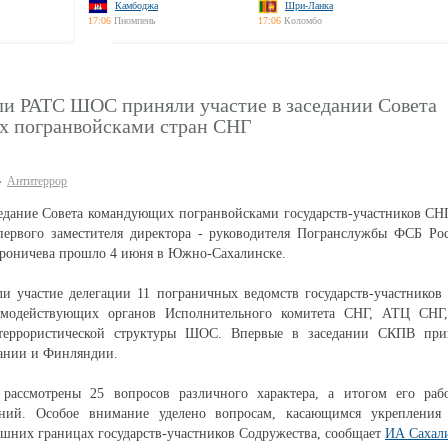
Камбоджа
Шри-Ланка
17:06
Пномпень
17:06
Коломбо
ли РАТС ШОС приняли участие в заседании Совета
 погранвойсками стран СНГ
Антитеррор
седание Совета командующих погранвойсками государств-участников С
 первого заместителя директора - руководителя Погранслужбы ФСБ Ро
роничева прошло 4 июня в Южно-Сахалинске.
и участие делегации 11 пограничных ведомств государств-участников
аимодействующих органов Исполнительного комитета СНГ, АТЦ СН
итеррористической структуры ШОС. Впервые в заседании СКПВ при
мании и Финляндии.
рассмотрены 25 вопросов различного характера, а итогом его раб
ний. Особое внимание уделено вопросам, касающимся укрепления
ешних границах государств-участников Содружества, сообщает
ИА Сахал