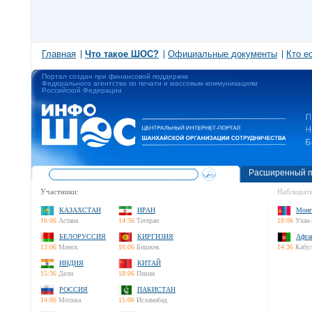
Главная
Что такое ШОС?
Официальные документы
Кто е
Портал создан при финансовой поддержке
Федерального агентства по печати и массовым коммуникациям
Российской Федерации
Расширенный п
Участники:
Наблюдате
КАЗАХСТАН
ИРАН
Монг
16:06
Астана
14:36
Тегеран
18:06
Улан-
БЕЛОРУССИЯ
КИРГИЗИЯ
Афга
13:06
Минск
16:06
Бишкек
14:36
Кабу
ИНДИЯ
КИТАЙ
15:36
Дели
18:06
Пекин
РОССИЯ
ПАКИСТАН
14:06
Москва
15:06
Исламабад