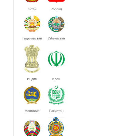
Китай
Россия
Таджикистан
Узбекистан
Индия
Иран
Монголия
Пакистан