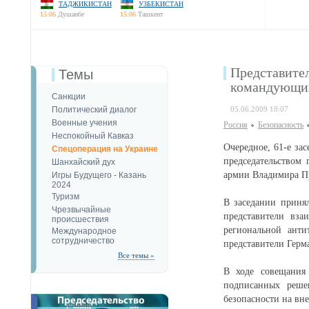
ТАДЖИКИСТАН
УЗБЕКИСТАН
15:06
Душанбе
15:06
Ташкент
Представите
Темы
командующих
Санкции
Политический диалог
05.06.2009 18:07
Военные учения
Россия
Безопаcность
Неспокойный Кавказ
Очередное, 61-е за
Спецоперация на Украине
председательством
Шанхайский дух
армии Владимира П
Игры Будущего - Казань
2024
Туризм
В заседании принял
Чрезвычайные
представители вз
происшествия
региональной ант
Международное
сотрудничество
представители Гер
Все темы »
В ходе совещания 
подписанных реше
безопасности на вн