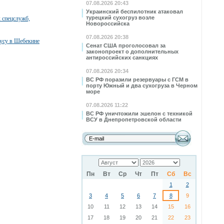
07.08.2026 20:43
Украинский беспилотник атаковал
турецкий сухогруз возле
 спецслужб,
Новороссийска
07.08.2026 20:38
бусу в Шебекине
Сенат США проголосовал за
законопроект о дополнительных
антироссийских санкциях
07.08.2026 20:34
ВС РФ поразили резервуары с ГСМ в
порту Южный и два сухогруза в Черном
море
07.08.2026 11:22
ВС РФ уничтожили эшелон с техникой
ВСУ в Днепропетровской области
Пн
Вт
Ср
Чт
Пт
Сб
Вс
1
2
3
4
5
6
7
8
9
10
11
12
13
14
15
16
17
18
19
20
21
22
23