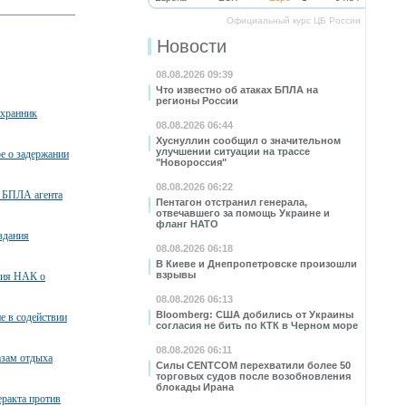
Официальный курс ЦБ России
Новости
08.08.2026 09:39
Что известно об атаках БПЛА на
регионы России
охранник
08.08.2026 06:44
Хуснуллин сообщил о значительном
улучшении ситуации на трассе
ое о задержании
"Новороссия"
08.08.2026 06:22
 БПЛА агента
Пентагон отстранил генерала,
отвечавшего за помощь Украине и
фланг НАТО
здания
08.08.2026 06:18
В Киеве и Днепропетровске произошли
взрывы
ния НАК о
08.08.2026 06:13
Bloomberg: США добились от Украины
е в содействии
согласия не бить по КТК в Черном море
08.08.2026 06:11
азам отдыха
Силы CENTCOM перехватили более 50
торговых судов после возобновления
блокады Ирана
ракта против