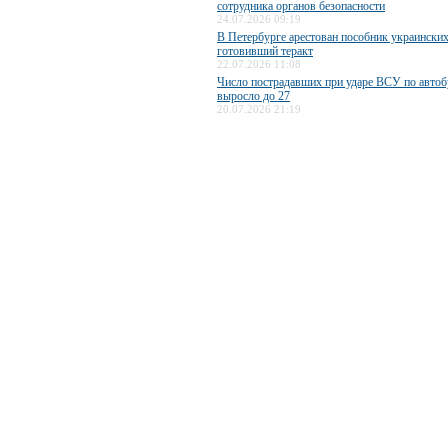
сотрудника органов безопасности
24.07.2026 09:19
В Петербурге арестован пособник украинских
готовивший теракт
22.07.2026 11:08
Число пострадавших при ударе ВСУ по авто
выросло до 27
20.07.2026 21:19