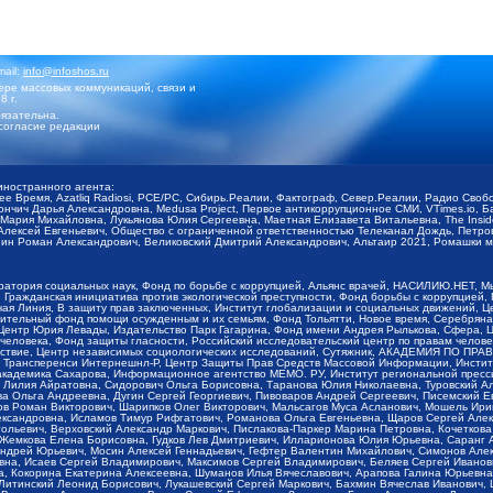
mail:
info@infoshos.ru
ре массовых коммуникаций, связи и
8 г.
язательна.
согласие редакции
иностранного агента:
щее Время, Azatliq Radiosi, PCE/PC, Сибирь.Реалии, Фактограф, Север.Реалии, Радио Св
ончич Дарья Александровна, Medusa Project, Первое антикоррупционное СМИ, VTimes.io, 
ария Михайловна, Лукьянова Юлия Сергеевна, Маетная Елизавета Витальевна, The Insid
ексей Евгеньевич, Общество с ограниченной ответственностью Телеканал Дождь, Петров 
н Роман Александрович, Великовский Дмитрий Александрович, Альтаир 2021, Ромашки мо
оратория социальных наук, Фонд по борьбе с коррупцией, Альянс врачей, НАСИЛИЮ.НЕТ, 
Гражданская инициатива против экологической преступности, Фонд борьбы с коррупцией,
чая Линия, В защиту прав заключенных, Институт глобализации и социальных движений,
тельный фонд помощи осужденным и их семьям, Фонд Тольятти, Новое время, Серебряная т
Центр Юрия Левады, Издательство Парк Гагарина, Фонд имени Андрея Рылькова, Сфера, 
еловека, Фонд защиты гласности, Российский исследовательский центр по правам челове
йствие, Центр независимых социологических исследований, Сутяжник, АКАДЕМИЯ ПО ПР
р Трансперенси Интернешнл-Р, Центр Защиты Прав Средств Массовой Информации, Институ
 академика Сахарова, Информационное агентство МЕМО. РУ, Институт региональной пресс
Лилия Айратовна, Сидорович Ольга Борисовна, Таранова Юлия Николаевна, Туровский Ал
а Ольга Андреевна, Дугин Сергей Георгиевич, Пивоваров Андрей Сергеевич, Писемский Е
в Роман Викторович, Шарипков Олег Викторович, Мальсагов Муса Асланович, Мошель Ири
ександровна, Исламов Тимур Рифгатович, Романова Ольга Евгеньевна, Щаров Сергей Але
льевич, Верховский Александр Маркович, Пислакова-Паркер Марина Петровна, Кочеткова
, Жемкова Елена Борисовна, Гудков Лев Дмитриевич, Илларионова Юлия Юрьевна, Саранг
Андрей Юрьевич, Мосин Алексей Геннадьевич, Гефтер Валентин Михайлович, Симонов Але
а, Исаев Сергей Владимирович, Максимов Сергей Владимирович, Беляев Сергей Иванович
 Кокорина Екатерина Алексеевна, Шуманов Илья Вячеславович, Арапова Галина Юрьевна
Литинский Леонид Борисович, Лукашевский Сергей Маркович, Бахмин Вячеслав Иванович,