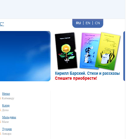
RU
EN
CN
С"
Непал
6
Катманду
Катар
6
Доха
Мальдивы
6
Мале
Турция
6
Анкара