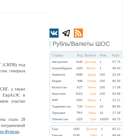
Рубль/Валюты ШОС
Страна
Код
Валюта
Ном.
Курс
Австралия
AUD
Доллар
1
57.75
НГ (СКПВ) под
Азербайджан
AZN
Манат
1
48.33
ссии генерала
Армения
AMD
Драм
100
22.44
Индия
INR
Рупия
100
86.30
Казахстан
KZT
Тенге
100
17.58
 СНГ, а также
Киргизия
KGS
Сом
100
93.96
Г, ЕврАзЭС и
КНР
CNY
Юань
1
12.17
няли участие
Таджикистан
TJS
Сомони
10
88.85
Турецкая
TRY
Лира
10
17.28
оты стало 28
Узбекистан
UZS
Сум
10000
68.75
 пограничной
Cша
USD
Доллар
1
82.17
ин-Курилы
.
Eвропа
EUR
Евро
1
94.84