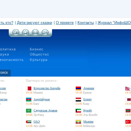
сть кто?
Дети рисуют сказки
О проекте
Контакты
Журнал "ИнфоШО
оиск
ли:
Партнеры по диалогу:
олия
Королевство Бахрейн
Армения
Батор
14:36
Манама
14:36
Ереван
14:3
нистан
Азербайджан
Египет
л
15:06
Баку
13:06
Каир
14:0
Саудовская Аравия
Кувейт
14:06
Эр-Рияд
14:06
Эль-Кувейт
14:0
ОАЭ
Мьянма
14:06
Абу-Даби
14:06
Нейпьидо
13:0