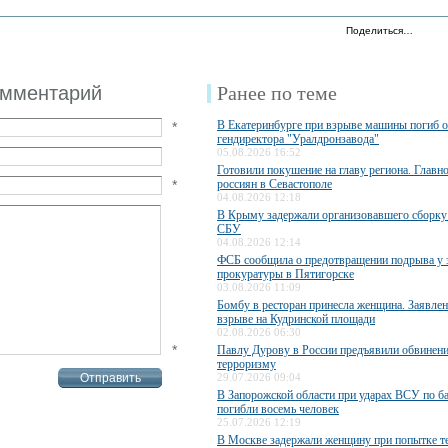
Поделиться…
омментарий
Ранее по теме
В Екатеринбурге при взрыве машины погиб 
*
гендиректора "Уралдронзавода"
05.08.2026 16:52
Готовили покушение на главу региона. Главн
*
россиян в Севастополе
04.08.2026 12:18
В Крыму задержали организовавшего сборку
СБУ
04.08.2026 12:14
ФСБ сообщила о предотвращении подрыва у 
прокуратуры в Пятигорске
03.08.2026 11:09
Бомбу в ресторан принесла женщина. Заявле
взрыве на Кудринской площади
02.08.2026 06:30
*
Павлу Дурову в России предъявили обвинени
терроризму
29.07.2026 09:04
В Запорожской области при ударах ВСУ по б
погибли восемь человек
25.07.2026 12:19
В Москве задержали женщину при попытке те