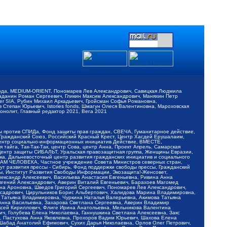
обода, MEDIUM-ORIENT, Пономарев Лев Александрович, Савицкая Людмила
Баданин Роман Сергеевич, Гликин Максим Александрович, Маняхин Петр
er SIA, Рубин Михаил Аркадьевич, Гройсман Софья Романовна,
Степан Юрьевич, Istories fonds, Шмагун Олеся Валентиновна, Мароховская
нолит, Главный редактор 2021, Вега 2021
Мы против СПИДа, Фонд защиты прав граждан, СВЕЧА, Гуманитарное действие,
 Гражданский Союз, Российский Красный Крест, Центр Хасдей Ерушалаим,
 Центр социально-информационных инициатив Действие, ВМЕСТЕ,
айга, Так-Так-Так, центр Сова, центр Анна, Проект Апрель, Самарская
Центр защиты СИБАЛЬТ, Уральская правозащитная группа, Женщины Евразии,
ка, Дальневосточный центр развития гражданских инициатив и социального
АВАМ ЧЕЛОВЕКА, Частное учреждение Совета Министров северных стран,
т развития прессы - Сибирь, Фонд поддержки свободы прессы, Гражданский
ы, Институт Развития Свободы Информации, Экозащита!-Женсовет,
ександр Алексеевич, Васильева Анастасия Евгеньевна, Ривина Анна
вгений Александрович, Аверин Виталий Евгеньевич, Барахоев Магомед
на Ароновна, Шведов Григорий Сергеевич, Пономарев Лев Александрович,
ксадрович, Цирульников Борис Альбертович, Халидова Марина Владимировна,
 Татьяна Владимировна, Чуркина Наталья Валерьевна, Акимова Татьяна
 Анна Васильевна, Захарова Светлана Сергеевна, Аверин Владимир
ксей Кириллович, Флиге Ирина Анатольевна, Мельникова Валентина
, Голубева Елена Николаевна, Ганнушкина Светлана Алексеевна, Закс
, Пастухова Анна Яковлевна, Прохоров Вадим Юрьевич, Шахова Елена
 Шабад Анатолий Ефимович, Сухих Дарья Николаевна, Орлов Олег Петрович,