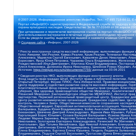
© 2007-2026, Информационное агентство ИнфоРос. Тел.: +7 495 718-84-11, E-
Портал «ИнфоШОС» зарегистрирован в Федеральной службе по надзору в сфе
охраны культурного наследия. Свидетельство Эл № 77-31649 от 04 апреля 200
При цитировании и перепечатке материалов ссылка на портал «ИнфоШОС» об
Для использования материалов в печатных изданиях необходимо письменное 
Если вы увидели ошибку, выделите ее мышкой и нажмите клавиши Ctrl+Enter
©
Создание сайта
- Инфорос, 2007-2026
* Реестр иностранных средств массовой информации, выполняющих функции 
Голос Америки, Idel.Реалии, Кавказ.Реалии, Крым.Реалии, Телеканал Настоя
Алексеевна, Маркелов Сергей Евгеньевич, Камалягин Денис Николаевич, Апах
Борисович, Ярош Юлия Петровна, Чуракова Ольга Владимировна, Железнова М
Рождественский Илья Дмитриевич, Апухтина Юлия Владимировна, Постернак Ал
Алеся Алексеевна, Долинина Ирина Николаевна, Шлейнов Роман Юрьевич, Ани
Источник:
https://minjust.gov.ru/ru/documents/7755/
данные на
03.09.2021
* Сведения реестра НКО, выполняющих функции иностранного агента:
Фонд защиты прав граждан Штаб, Институт права и публичной политики, Лаб
Открытый Петербург, Феникс ПЛЮС, Лига Избирателей, Правовая инициатива, 
Центр поддержки и содействия развитию средств массовой информации, Горя
Благотворительный фонд охраны здоровья и защиты прав граждан, Благотвори
губерния, Эра здоровья, правозащитное общество Мемориал, Аналитический 
Рязанский Мемориал, Екатеринбургское общество МЕМОРИАЛ, Институт прав ч
партнерства, Пермский региональный правозащитный центр, Гражданское де
Центр развития некоммерческих организаций, Гражданское содействие, Цент
контроль, Человек и Закон, Общественная комиссия по сохранению наследия
Общественный вердикт, Евразийская антимонопольная ассоциация, Чанышева 
Валерьевна, Бурдина Юлия Владимировна, Бойко Анатолий Николаевич, Гусев
Бекханович, Шевченко Дмитрий Александрович, Жданов Иван Юрьевич, Рубано
Каргалицкий Борис Юльевич, Созаев Валерий Валерьевич, Исакова Ирина Ал
Людевиг Марина Зариевна, Федотова Галина Анатольевна, Паутов Юрий Анато
Николаевна, Золотарева Екатерина Александровна, Рачинский Ян Збигневич
Анатольевич, Щур Татьяна Михайловна, Щур Николай Алексеевич, Блинушов 
Дмитриевна, Вититинова Елена Владимировна, Баженова Светлана Куприяновн
Елена Владимировна, Буртина Елена Юрьевна, Гендель Людмила Залмановна,
Владимировна, Подузов Сергей Васильевич, Протасова Ирина Вячеславовна, 