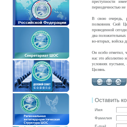
преступности име
периодичностью не р
В свою очередь, 
полковник Сюй Ци
проведенной сегодн
два положительных
во-вторых, войска д
Он особо отметил, 
нас это абсолютно н
условиях пустыни, 
Цилянь.
Оставить к
Имя
Фамилия
E-mail