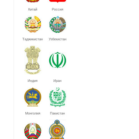
Китай
Россия
Таджикистан
Узбекистан
Индия
Иран
Монголия
Пакистан