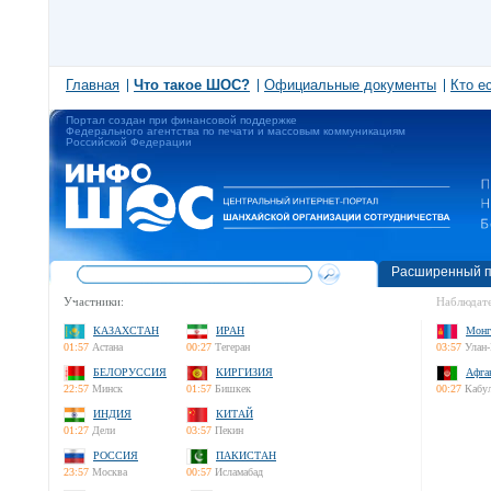
Главная
Что такое ШОС?
Официальные документы
Кто е
Портал создан при финансовой поддержке
Федерального агентства по печати и массовым коммуникациям
Российской Федерации
Расширенный п
Участники:
Наблюдате
КАЗАХСТАН
ИРАН
Монг
01:57
Астана
00:27
Тегеран
03:57
Улан-
БЕЛОРУССИЯ
КИРГИЗИЯ
Афга
22:57
Минск
01:57
Бишкек
00:27
Кабу
ИНДИЯ
КИТАЙ
01:27
Дели
03:57
Пекин
РОССИЯ
ПАКИСТАН
23:57
Москва
00:57
Исламабад