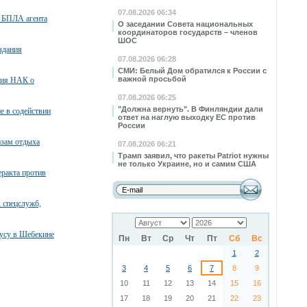
07.08.2026 06:34
 БПЛА агента
О заседании Совета национальных
координаторов государств – членов
ШОС
здания
07.08.2026 06:28
СМИ: Белый Дом обратился к России с
важной просьбой
ния НАК о
07.08.2026 06:25
"Должна вернуть". В Финляндии дали
е в содействии
ответ на наглую выходку ЕС против
России
азам отдыха
07.08.2026 06:21
Трамп заявил, что ракеты Patriot нужны
не только Украине, но и самим США
ракта против
 спецслужб,
бусу в Шебекине
Пн
Вт
Ср
Чт
Пт
Сб
Вс
1
2
3
4
5
6
7
8
9
10
11
12
13
14
15
16
17
18
19
20
21
22
23