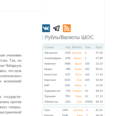
Рубль/Валюты ШОС
Страна
Код
Валюта
Ном.
Курс
Австралия
AUD
Доллар
1
57.38
ным учениями
Азербайджан
AZN
Манат
1
47.89
ства. Так, по
Армения
AMD
Драм
100
22.23
оне Чебаркуль
Индия
INR
Рупия
100
85.51
вил, что цель
Казахстан
KZT
Тенге
100
17.33
политического
Киргизия
KGS
Сом
100
93.09
он возникшей
КНР
CNY
Юань
1
12.06
Таджикистан
TJS
Сомони
10
88.03
 государств-
Турецкая
TRY
Лира
10
17.13
авлена против
Узбекистан
UZS
Сум
10000
68.32
кнул генерал,
Cша
USD
Доллар
1
81.41
ансграничной
Eвропа
EUR
Евро
1
94.06