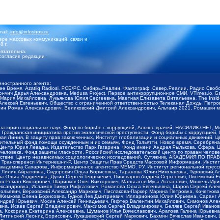
mail:
info@infoshos.ru
ре массовых коммуникаций, связи и
8 г.
язательна.
согласие редакции
иностранного агента:
щее Время, Azatliq Radiosi, PCE/PC, Сибирь.Реалии, Фактограф, Север.Реалии, Радио Св
ончич Дарья Александровна, Medusa Project, Первое антикоррупционное СМИ, VTimes.io, 
ария Михайловна, Лукьянова Юлия Сергеевна, Маетная Елизавета Витальевна, The Insid
ексей Евгеньевич, Общество с ограниченной ответственностью Телеканал Дождь, Петров 
н Роман Александрович, Великовский Дмитрий Александрович, Альтаир 2021, Ромашки мо
оратория социальных наук, Фонд по борьбе с коррупцией, Альянс врачей, НАСИЛИЮ.НЕТ, 
Гражданская инициатива против экологической преступности, Фонд борьбы с коррупцией,
чая Линия, В защиту прав заключенных, Институт глобализации и социальных движений,
тельный фонд помощи осужденным и их семьям, Фонд Тольятти, Новое время, Серебряная т
Центр Юрия Левады, Издательство Парк Гагарина, Фонд имени Андрея Рылькова, Сфера, 
еловека, Фонд защиты гласности, Российский исследовательский центр по правам челове
йствие, Центр независимых социологических исследований, Сутяжник, АКАДЕМИЯ ПО ПР
р Трансперенси Интернешнл-Р, Центр Защиты Прав Средств Массовой Информации, Институ
 академика Сахарова, Информационное агентство МЕМО. РУ, Институт региональной пресс
Лилия Айратовна, Сидорович Ольга Борисовна, Таранова Юлия Николаевна, Туровский Ал
а Ольга Андреевна, Дугин Сергей Георгиевич, Пивоваров Андрей Сергеевич, Писемский Е
в Роман Викторович, Шарипков Олег Викторович, Мальсагов Муса Асланович, Мошель Ири
ександровна, Исламов Тимур Рифгатович, Романова Ольга Евгеньевна, Щаров Сергей Але
льевич, Верховский Александр Маркович, Пислакова-Паркер Марина Петровна, Кочеткова
, Жемкова Елена Борисовна, Гудков Лев Дмитриевич, Илларионова Юлия Юрьевна, Саранг
Андрей Юрьевич, Мосин Алексей Геннадьевич, Гефтер Валентин Михайлович, Симонов Але
а, Исаев Сергей Владимирович, Максимов Сергей Владимирович, Беляев Сергей Иванович
 Кокорина Екатерина Алексеевна, Шуманов Илья Вячеславович, Арапова Галина Юрьевна
Литинский Леонид Борисович, Лукашевский Сергей Маркович, Бахмин Вячеслав Иванович,