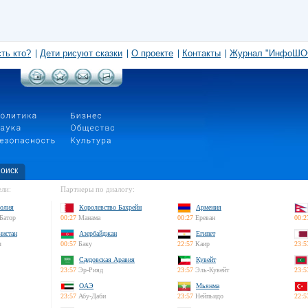
сть кто?
Дети рисуют сказки
О проекте
Контакты
Журнал "ИнфоШО
оиск
ли:
Партнеры по диалогу:
олия
Королевство Бахрейн
Армения
Батор
00:27
Манама
00:27
Ереван
00:2
нистан
Азербайджан
Египет
л
00:57
Баку
22:57
Каир
23:5
Саудовская Аравия
Кувейт
23:57
Эр-Рияд
23:57
Эль-Кувейт
23:5
ОАЭ
Мьянма
23:57
Абу-Даби
23:57
Нейпьидо
22:5