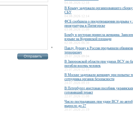
04.08.2026 12:18
В Крыму задержали организовавшего сборку
СБУ
04.08.2026 12:14
ФСБ сообщила о предотвращении подрыва у 
прокуратуры в Пятигорске
03.08.2026 11:09
Бомбу в ресторан принесла женщина. Заявле
взрыве на Кудринской площади
02.08.2026 06:30
*
Павлу Дурову в России предъявили обвинени
терроризму
29.07.2026 09:04
В Запорожской области при ударах ВСУ по б
погибли восемь человек
25.07.2026 12:19
В Москве задержали женщину при попытке те
сотрудника органов безопасности
24.07.2026 09:19
В Петербурге арестован пособник украинских
готовивший теракт
22.07.2026 11:08
Число пострадавших при ударе ВСУ по авто
выросло до 27
20.07.2026 21:19