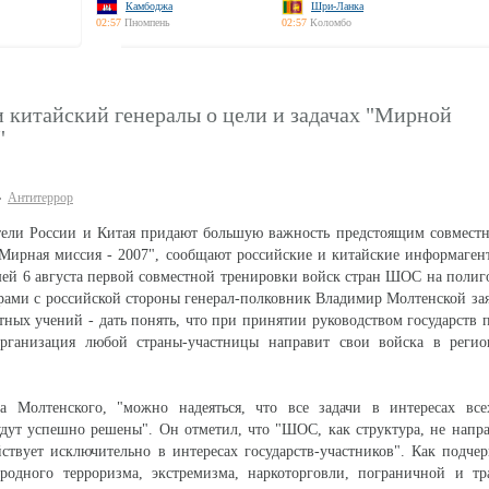
Камбоджа
Шри-Ланка
02:57
Пномпень
02:57
Коломбо
 китайский генералы о цели и задачах "Мирной
"
Антитеррор
тели России и Китая придают большую важность предстоящим совмест
ирная миссия - 2007", сообщают российские и китайские информагент
й 6 августа первой совместной тренировки войск стран ШОС на полиг
рами с российской стороны генерал-полковник Владимир Молтенской зая
ных учений - дать понять, что при принятии руководством государств 
рганизация любой страны-участницы направит свои войска в реги
а Молтенского, "можно надеяться, что все задачи в интересах всех
дут успешно решены". Он отметил, что "ШОС, как структура, не напр
йствует исключительно в интересах государств-участников". Как подчер
родного терроризма, экстремизма, наркоторговли, пограничной и тр