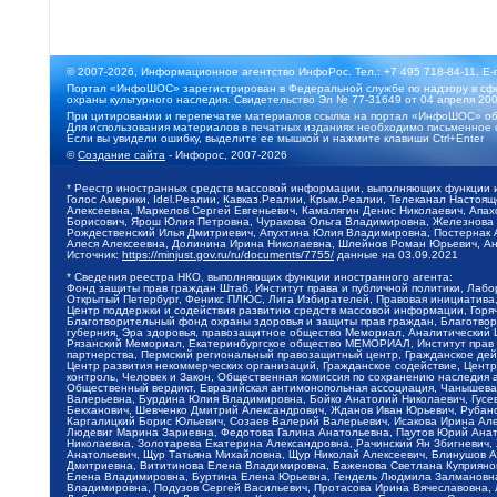
© 2007-2026, Информационное агентство ИнфоРос. Тел.: +7 495 718-84-11, E-
Портал «ИнфоШОС» зарегистрирован в Федеральной службе по надзору в сфе
охраны культурного наследия. Свидетельство Эл № 77-31649 от 04 апреля 200
При цитировании и перепечатке материалов ссылка на портал «ИнфоШОС» об
Для использования материалов в печатных изданиях необходимо письменное 
Если вы увидели ошибку, выделите ее мышкой и нажмите клавиши Ctrl+Enter
©
Создание сайта
- Инфорос, 2007-2026
* Реестр иностранных средств массовой информации, выполняющих функции 
Голос Америки, Idel.Реалии, Кавказ.Реалии, Крым.Реалии, Телеканал Настоя
Алексеевна, Маркелов Сергей Евгеньевич, Камалягин Денис Николаевич, Апах
Борисович, Ярош Юлия Петровна, Чуракова Ольга Владимировна, Железнова М
Рождественский Илья Дмитриевич, Апухтина Юлия Владимировна, Постернак Ал
Алеся Алексеевна, Долинина Ирина Николаевна, Шлейнов Роман Юрьевич, Ани
Источник:
https://minjust.gov.ru/ru/documents/7755/
данные на
03.09.2021
* Сведения реестра НКО, выполняющих функции иностранного агента:
Фонд защиты прав граждан Штаб, Институт права и публичной политики, Лаб
Открытый Петербург, Феникс ПЛЮС, Лига Избирателей, Правовая инициатива, 
Центр поддержки и содействия развитию средств массовой информации, Горя
Благотворительный фонд охраны здоровья и защиты прав граждан, Благотвори
губерния, Эра здоровья, правозащитное общество Мемориал, Аналитический 
Рязанский Мемориал, Екатеринбургское общество МЕМОРИАЛ, Институт прав ч
партнерства, Пермский региональный правозащитный центр, Гражданское де
Центр развития некоммерческих организаций, Гражданское содействие, Цент
контроль, Человек и Закон, Общественная комиссия по сохранению наследия
Общественный вердикт, Евразийская антимонопольная ассоциация, Чанышева 
Валерьевна, Бурдина Юлия Владимировна, Бойко Анатолий Николаевич, Гусев
Бекханович, Шевченко Дмитрий Александрович, Жданов Иван Юрьевич, Рубано
Каргалицкий Борис Юльевич, Созаев Валерий Валерьевич, Исакова Ирина Ал
Людевиг Марина Зариевна, Федотова Галина Анатольевна, Паутов Юрий Анато
Николаевна, Золотарева Екатерина Александровна, Рачинский Ян Збигневич
Анатольевич, Щур Татьяна Михайловна, Щур Николай Алексеевич, Блинушов 
Дмитриевна, Вититинова Елена Владимировна, Баженова Светлана Куприяновн
Елена Владимировна, Буртина Елена Юрьевна, Гендель Людмила Залмановна,
Владимировна, Подузов Сергей Васильевич, Протасова Ирина Вячеславовна, 