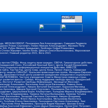
обода, MEDIUM-ORIENT, Пономарев Лев Александрович, Савицкая Людмила
Баданин Роман Сергеевич, Гликин Максим Александрович, Маняхин Петр
er SIA, Рубин Михаил Аркадьевич, Гройсман Софья Романовна,
Степан Юрьевич, Istories fonds, Шмагун Олеся Валентиновна, Мароховская
нолит, Главный редактор 2021, Вега 2021
Мы против СПИДа, Фонд защиты прав граждан, СВЕЧА, Гуманитарное действие,
 Гражданский Союз, Российский Красный Крест, Центр Хасдей Ерушалаим,
 Центр социально-информационных инициатив Действие, ВМЕСТЕ,
айга, Так-Так-Так, центр Сова, центр Анна, Проект Апрель, Самарская
Центр защиты СИБАЛЬТ, Уральская правозащитная группа, Женщины Евразии,
ка, Дальневосточный центр развития гражданских инициатив и социального
АВАМ ЧЕЛОВЕКА, Частное учреждение Совета Министров северных стран,
т развития прессы - Сибирь, Фонд поддержки свободы прессы, Гражданский
ы, Институт Развития Свободы Информации, Экозащита!-Женсовет,
ександр Алексеевич, Васильева Анастасия Евгеньевна, Ривина Анна
вгений Александрович, Аверин Виталий Евгеньевич, Барахоев Магомед
на Ароновна, Шведов Григорий Сергеевич, Пономарев Лев Александрович,
ксадрович, Цирульников Борис Альбертович, Халидова Марина Владимировна,
 Татьяна Владимировна, Чуркина Наталья Валерьевна, Акимова Татьяна
 Анна Васильевна, Захарова Светлана Сергеевна, Аверин Владимир
ксей Кириллович, Флиге Ирина Анатольевна, Мельникова Валентина
, Голубева Елена Николаевна, Ганнушкина Светлана Алексеевна, Закс
, Пастухова Анна Яковлевна, Прохоров Вадим Юрьевич, Шахова Елена
 Шабад Анатолий Ефимович, Сухих Дарья Николаевна, Орлов Олег Петрович,