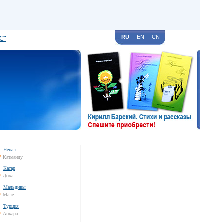
RU
EN
CN
С"
Непал
7
Катманду
Катар
7
Доха
Мальдивы
7
Мале
Турция
7
Анкара