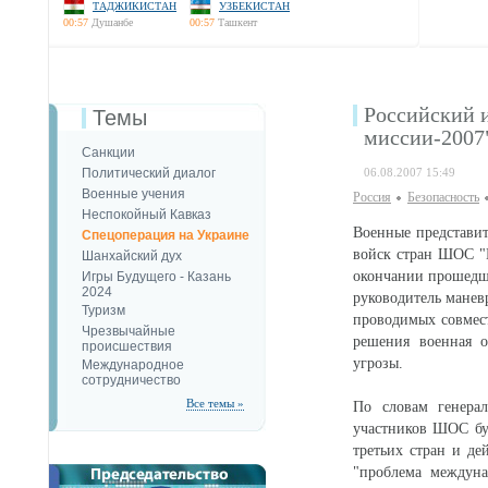
ТАДЖИКИСТАН
УЗБЕКИСТАН
00:57
Душанбе
00:57
Ташкент
Российский и
Темы
миссии-2007
Санкции
Политический диалог
06.08.2007 15:49
Военные учения
Россия
Безопаcность
Неспокойный Кавказ
Военные представи
Спецоперация на Украине
войск стран ШОС "М
Шанхайский дух
окончании прошедше
Игры Будущего - Казань
2024
руководитель манев
Туризм
проводимых совмест
Чрезвычайные
решения военная о
происшествия
угрозы.
Международное
сотрудничество
Все темы »
По словам генерал
участников ШОС бу
третьих стран и де
"проблема междуна