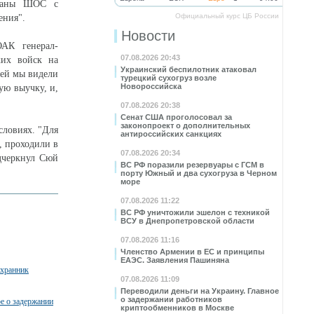
страны ШОС с
Официальный курс ЦБ России
ения".
Новости
ОАК генерал-
07.08.2026 20:43
ких войск на
Украинский беспилотник атаковал
ней мы видели
турецкий сухогруз возле
Новороссийска
ую выучку, и,
07.08.2026 20:38
Сенат США проголосовал за
законопроект о дополнительных
словиях. "Для
антироссийских санкциях
, проходили в
07.08.2026 20:34
одчеркнул Сюй
ВС РФ поразили резервуары с ГСМ в
порту Южный и два сухогруза в Черном
море
07.08.2026 11:22
ВС РФ уничтожили эшелон с техникой
ВСУ в Днепропетровской области
07.08.2026 11:16
Членство Армении в ЕС и принципы
ЕАЭС. Заявления Пашиняна
охранник
07.08.2026 11:09
Переводили деньги на Украину. Главное
о задержании работников
ое о задержании
криптообменников в Москве