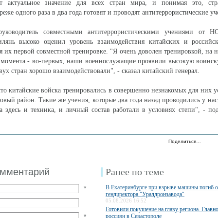
ет актуальное значение для всех стран мира, и понимая это, 
еже одного раза в два года готовят и проводят антитеррористические уч
руководитель совместными антитеррористическими учениями от Н
лянь высоко оценил уровень взаимодействия китайских и российс
я их первой совместной тренировке. "Я очень доволен тренировкой, на 
 момента - во-первых, наши военнослужащие проявили высокую воинск
вух стран хорошо взаимодействовали", - сказал китайский генерал.
что китайские войска тренировались в совершенно незнакомых для них у
овый район. Такие же учения, которые два года назад проводились у нас
а здесь и техника, и личный состав работали в условиях степи", - п
Поделиться…
омментарий
Ранее по теме
В Екатеринбурге при взрыве машины погиб 
*
гендиректора "Уралдронзавода"
05.08.2026 16:52
Готовили покушение на главу региона. Главн
*
россиян в Севастополе