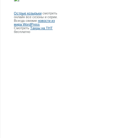
Острые козырьки
смотреть
онлайн все сезоны и серии.
Всегда свежие
новости из
мира WordPress
Смотреть
Танцы на ТНТ
бесплатно