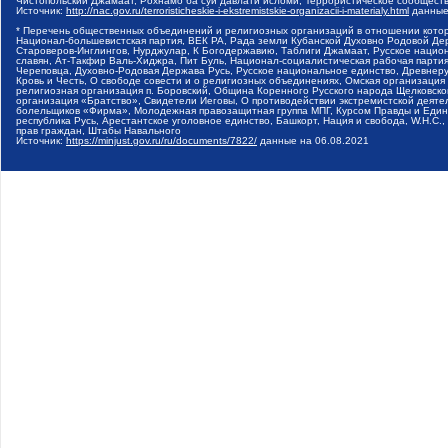
Чистопольский Джамаат, Рохнамо ба суи давлати исломи, Террористическое сообщест
Источник:
http://nac.gov.ru/terroristicheskie-i-ekstremistskie-organizacii-i-materialy.html
данные
* Перечень общественных объединений и религиозных организаций в отношении котор
Национал-большевистская партия, ВЕК РА, Рада земли Кубанской Духовно Родовой Де
Староверов-Инглингов, Нурджулар, К Богодержавию, Таблиги Джамаат, Русское наци
славян, Ат-Такфир Валь-Хиджра, Пит Буль, Национал-социалистическая рабочая парт
Череповца, Духовно-Родовая Держава Русь, Русское национальное единство, Древнер
Кровь и Честь, О свободе совести и о религиозных объединениях, Омская организаци
религиозная организация п. Боровский, Община Коренного Русского народа Щелковског
организация «Братство», Свидетели Иеговы, О противодействии экстремистской деяте
болельщиков «Фирма», Молодежная правозащитная группа МПГ, Курсом Правды и Единен
республика Русь, Арестантское уголовное единство, Башкорт, Нация и свобода, W.H.С
прав граждан, Штабы Навального
Источник:
https://minjust.gov.ru/ru/documents/7822/
данные на
06.08.2021