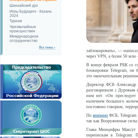
Шанхайский дух
Игры Будущего - Казань
2024
Туризм
Чрезвычайные
происшествия
Международное
сотрудничество
Все темы »
заблокировать», — написал
через VPN, а более 50 мл
В конце февраля РБК со 
блокировки Telegram, он 
это окончательным решени
Директор ФСБ Александр 
разговаривали с Дуровым и
ним нет. «Он преследует 
наличием большого колич
постоянно говорим, террор
По
мнению
ФСБ, Telegram 
так как Вооруженные силы 
Глава Минцифры Максут Ш
перепискам в Telegram. 