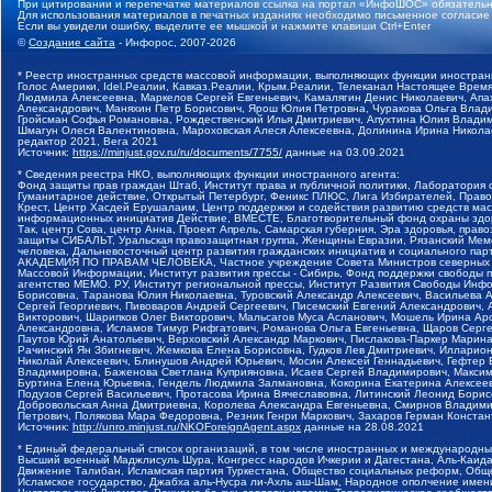
При цитировании и перепечатке материалов ссылка на портал «ИнфоШОС» обязательн
Для использования материалов в печатных изданиях необходимо письменное согласие
Если вы увидели ошибку, выделите ее мышкой и нажмите клавиши Ctrl+Enter
©
Создание сайта
- Инфорос, 2007-2026
* Реестр иностранных средств массовой информации, выполняющих функции иностранн
Голос Америки, Idel.Реалии, Кавказ.Реалии, Крым.Реалии, Телеканал Настоящее Время
Людмила Алексеевна, Маркелов Сергей Евгеньевич, Камалягин Денис Николаевич, Апах
Александрович, Маняхин Петр Борисович, Ярош Юлия Петровна, Чуракова Ольга Влади
Гройсман Софья Романовна, Рождественский Илья Дмитриевич, Апухтина Юлия Владимир
Шмагун Олеся Валентиновна, Мароховская Алеся Алексеевна, Долинина Ирина Никола
редактор 2021, Вега 2021
Источник:
https://minjust.gov.ru/ru/documents/7755/
данные на
03.09.2021
* Сведения реестра НКО, выполняющих функции иностранного агента:
Фонд защиты прав граждан Штаб, Институт права и публичной политики, Лаборатория
Гуманитарное действие, Открытый Петербург, Феникс ПЛЮС, Лига Избирателей, Правов
Крест, Центр Хасдей Ерушалаим, Центр поддержки и содействия развитию средств мас
информационных инициатив Действие, ВМЕСТЕ, Благотворительный фонд охраны здоров
Так, центр Сова, центр Анна, Проект Апрель, Самарская губерния, Эра здоровья, пр
защиты СИБАЛЬТ, Уральская правозащитная группа, Женщины Евразии, Рязанский Мемо
человека, Дальневосточный центр развития гражданских инициатив и социального пар
АКАДЕМИЯ ПО ПРАВАМ ЧЕЛОВЕКА, Частное учреждение Совета Министров северных стр
Массовой Информации, Институт развития прессы - Сибирь, Фонд поддержки свободы 
агентство МЕМО. РУ, Институт региональной прессы, Институт Развития Свободы Инф
Борисовна, Таранова Юлия Николаевна, Туровский Александр Алексеевич, Васильева 
Сергей Георгиевич, Пивоваров Андрей Сергеевич, Писемский Евгений Александрович,
Викторович, Шарипков Олег Викторович, Мальсагов Муса Асланович, Мошель Ирина Ар
Александровна, Исламов Тимур Рифгатович, Романова Ольга Евгеньевна, Щаров Серг
Паутов Юрий Анатольевич, Верховский Александр Маркович, Пислакова-Паркер Марина
Рачинский Ян Збигневич, Жемкова Елена Борисовна, Гудков Лев Дмитриевич, Иллари
Николай Алексеевич, Блинушов Андрей Юрьевич, Мосин Алексей Геннадьевич, Гефтер
Владимировна, Баженова Светлана Куприяновна, Исаев Сергей Владимирович, Максим
Буртина Елена Юрьевна, Гендель Людмила Залмановна, Кокорина Екатерина Алексеев
Подузов Сергей Васильевич, Протасова Ирина Вячеславовна, Литинский Леонид Борис
Добровольская Анна Дмитриевна, Королева Александра Евгеньевна, Смирнов Владими
Петрович, Полякова Мара Федоровна, Резник Генри Маркович, Захаров Герман Конста
Источник:
http://unro.minjust.ru/NKOForeignAgent.aspx
данные на
28.08.2021
* Единый федеральный список организаций, в том числе иностранных и международны
Высший военный Маджлисуль Шура, Конгресс народов Ичкерии и Дагестана, Аль-Каида, 
Движение Талибан, Исламская партия Туркестана, Общество социальных реформ, Общес
Исламское государство, Джабха аль-Нусра ли-Ахль аш-Шам, Народное ополчение имен