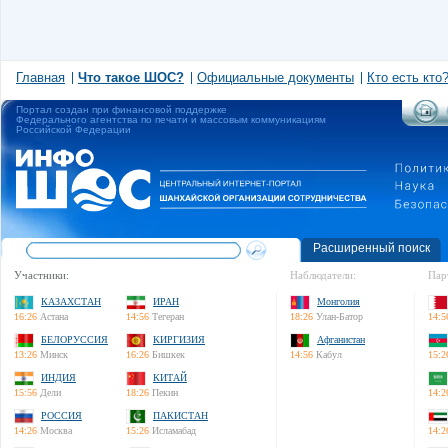
Главная
Что такое ШОС?
Официальные документы
Кто есть кто
Портал создан при финансовой поддержке
Федерального агентства по печати и массовым коммуникациям
Российской Федерации
Расширенный поиск
Участники:
Наблюдатели:
Пар
КАЗАХСТАН
ИРАН
Монголия
16:26
Астана
14:56
Тегеран
18:26
Улан-Батор
14:5
БЕЛОРУССИЯ
КИРГИЗИЯ
Афганистан
13:26
Минск
16:26
Бишкек
14:56
Кабул
15:2
ИНДИЯ
КИТАЙ
15:56
Дели
18:26
Пекин
14:2
РОССИЯ
ПАКИСТАН
14:26
Москва
15:26
Исламабад
14:2