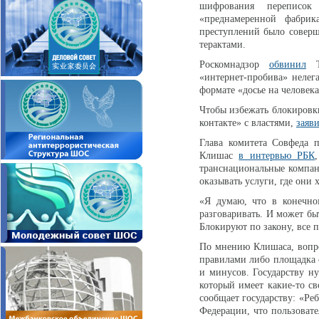
шифрования переписок
«преднамеренной фабрик
преступлений было соверше
терактами.
Роскомнадзор
обвинил
Te
«интернет-пробива» нелег
формате «досье на человека
Чтобы избежать блокировки
контакте» с властями,
заяв
Глава комитета Совфеда п
Клишас
в интервью РБК
транснациональные компани
оказывать услуги, где они 
«Я думаю, что в конечно
разговаривать. И может быт
Блокируют по закону, все 
По мнению Клишаса, вопрос
правилами либо площадка с
и минусов. Государству ну
который имеет какие-то св
сообщает государству: «Реб
Федерации, что пользовате