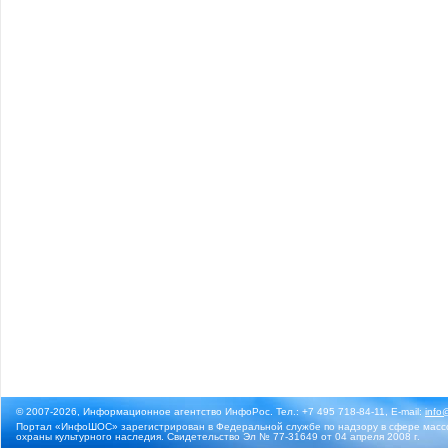
© 2007-2026, Информационное агентство ИнфоРос. Тел.: +7 495 718-84-11, E-mail:
info
Портал «ИнфоШОС» зарегистрирован в Федеральной службе по надзору в сфере массо
охраны культурного наследия. Свидетельство Эл № 77-31649 от 04 апреля 2008 г.