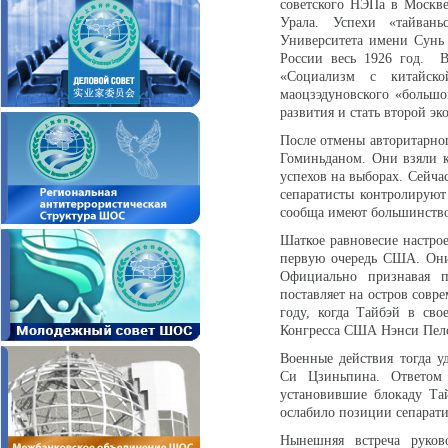
советского НЭПа в Москве
Урала. Успехи «тайвань
Университета имени Сунь
России весь 1926 год. В
«Социализм с китайско
маоцзэдуновского «большо
развития и стать второй э
После отмены авторитарно
Гоминьданом. Они взяли к
успехов на выборах. Сейча
сепаратисты контролируют
сообща имеют большинство 
Шаткое равновесие настро
первую очередь США. Они
Официально признавая п
поставляет на остров совр
году, когда Тайбэй в сво
Конгресса США Нэнси Пел
Военные действия тогда уд
Си Цзиньпина. Ответом
установившие блокаду Тай
ослабило позиции сепарати
Нынешняя встреча руков