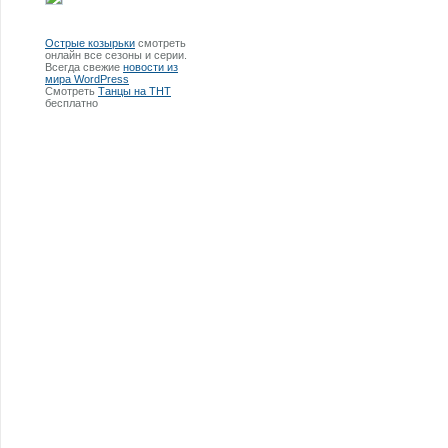
Острые козырьки
смотреть
онлайн все сезоны и серии.
Всегда свежие
новости из
мира WordPress
Смотреть
Танцы на ТНТ
бесплатно