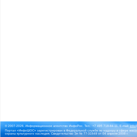
© 2007-2026, Информационное агентство ИнфоРос. Тел.: +7 495 718-84-11, E-mail:
info
Портал «ИнфоШОС» зарегистрирован в Федеральной службе по надзору в сфере массо
охраны культурного наследия. Свидетельство Эл № 77-31649 от 04 апреля 2008 г.