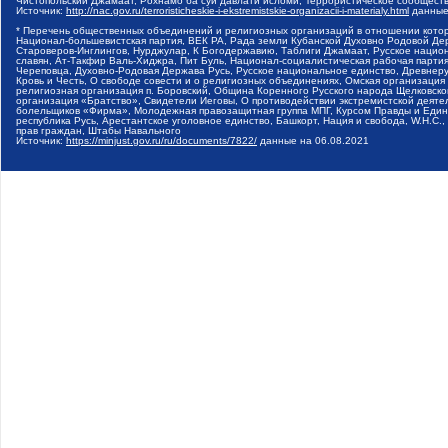
Чистопольский Джамаат, Рохнамо ба суи давлати исломи, Террористическое сообщест
Источник:
http://nac.gov.ru/terroristicheskie-i-ekstremistskie-organizacii-i-materialy.html
данные
* Перечень общественных объединений и религиозных организаций в отношении котор
Национал-большевистская партия, ВЕК РА, Рада земли Кубанской Духовно Родовой Де
Староверов-Инглингов, Нурджулар, К Богодержавию, Таблиги Джамаат, Русское наци
славян, Ат-Такфир Валь-Хиджра, Пит Буль, Национал-социалистическая рабочая парт
Череповца, Духовно-Родовая Держава Русь, Русское национальное единство, Древнер
Кровь и Честь, О свободе совести и о религиозных объединениях, Омская организаци
религиозная организация п. Боровский, Община Коренного Русского народа Щелковског
организация «Братство», Свидетели Иеговы, О противодействии экстремистской деяте
болельщиков «Фирма», Молодежная правозащитная группа МПГ, Курсом Правды и Единен
республика Русь, Арестантское уголовное единство, Башкорт, Нация и свобода, W.H.С
прав граждан, Штабы Навального
Источник:
https://minjust.gov.ru/ru/documents/7822/
данные на
06.08.2021