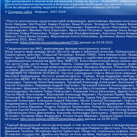
При цитировании и перепечатке материалов ссылка на портал «ИнфоШОС» обязательн
Для использования материалов в печатных изданиях необходимо письменное согласие
Если вы увидели ошибку, выделите ее мышкой и нажмите клавиши Ctrl+Enter
©
Создание сайта
- Инфорос, 2007-2026
* Реестр иностранных средств массовой информации, выполняющих функции иностранн
Голос Америки, Idel.Реалии, Кавказ.Реалии, Крым.Реалии, Телеканал Настоящее Время
Людмила Алексеевна, Маркелов Сергей Евгеньевич, Камалягин Денис Николаевич, Апах
Александрович, Маняхин Петр Борисович, Ярош Юлия Петровна, Чуракова Ольга Влади
Гройсман Софья Романовна, Рождественский Илья Дмитриевич, Апухтина Юлия Владимир
Шмагун Олеся Валентиновна, Мароховская Алеся Алексеевна, Долинина Ирина Никола
редактор 2021, Вега 2021
Источник:
https://minjust.gov.ru/ru/documents/7755/
данные на
03.09.2021
* Сведения реестра НКО, выполняющих функции иностранного агента:
Фонд защиты прав граждан Штаб, Институт права и публичной политики, Лаборатория
Гуманитарное действие, Открытый Петербург, Феникс ПЛЮС, Лига Избирателей, Правов
Крест, Центр Хасдей Ерушалаим, Центр поддержки и содействия развитию средств мас
информационных инициатив Действие, ВМЕСТЕ, Благотворительный фонд охраны здоров
Так, центр Сова, центр Анна, Проект Апрель, Самарская губерния, Эра здоровья, пр
защиты СИБАЛЬТ, Уральская правозащитная группа, Женщины Евразии, Рязанский Мемо
человека, Дальневосточный центр развития гражданских инициатив и социального пар
АКАДЕМИЯ ПО ПРАВАМ ЧЕЛОВЕКА, Частное учреждение Совета Министров северных стр
Массовой Информации, Институт развития прессы - Сибирь, Фонд поддержки свободы 
агентство МЕМО. РУ, Институт региональной прессы, Институт Развития Свободы Инф
Борисовна, Таранова Юлия Николаевна, Туровский Александр Алексеевич, Васильева 
Сергей Георгиевич, Пивоваров Андрей Сергеевич, Писемский Евгений Александрович,
Викторович, Шарипков Олег Викторович, Мальсагов Муса Асланович, Мошель Ирина Ар
Александровна, Исламов Тимур Рифгатович, Романова Ольга Евгеньевна, Щаров Серг
Паутов Юрий Анатольевич, Верховский Александр Маркович, Пислакова-Паркер Марина
Рачинский Ян Збигневич, Жемкова Елена Борисовна, Гудков Лев Дмитриевич, Иллари
Николай Алексеевич, Блинушов Андрей Юрьевич, Мосин Алексей Геннадьевич, Гефтер
Владимировна, Баженова Светлана Куприяновна, Исаев Сергей Владимирович, Максим
Буртина Елена Юрьевна, Гендель Людмила Залмановна, Кокорина Екатерина Алексеев
Подузов Сергей Васильевич, Протасова Ирина Вячеславовна, Литинский Леонид Борис
Добровольская Анна Дмитриевна, Королева Александра Евгеньевна, Смирнов Владими
Петрович, Полякова Мара Федоровна, Резник Генри Маркович, Захаров Герман Конста
Источник:
http://unro.minjust.ru/NKOForeignAgent.aspx
данные на
28.08.2021
* Единый федеральный список организаций, в том числе иностранных и международны
Высший военный Маджлисуль Шура, Конгресс народов Ичкерии и Дагестана, Аль-Каида, 
Движение Талибан, Исламская партия Туркестана, Общество социальных реформ, Общес
Исламское государство, Джабха аль-Нусра ли-Ахль аш-Шам, Народное ополчение имен