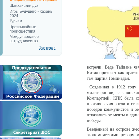
Шанхайский дух
Игры Будущего - Казань
2024
Туризм
Чрезвычайные
происшествия
Международное
сотрудничество
Все темы »
встречи. Ведь Тайвань яв
Китая признает как правящ
там партия Гоминьдан.
Созданная в 1912 году п
милитаристов, с японск
Компартией. КПК была со
противоречия росли и стал
победой коммунистов и бе
отказалась от мечты о еди
победы.
Введённый на острове же
экономическими реформам