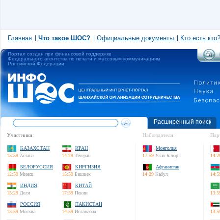
Главная
Что такое ШОС?
Официальные документы
Кто есть кто
Портал создан при финансовой поддержке
Федерального агентства по печати и массовым коммуникациям
Российской Федерации
Расширенный поиск
Участники:
Наблюдатели:
Пар
КАЗАХСТАН
ИРАН
Монголия
15:59
Астана
14:29
Тегеран
17:59
Улан-Батор
14:2
БЕЛОРУССИЯ
КИРГИЗИЯ
Афганистан
12:59
Минск
15:59
Бишкек
14:29
Кабул
14:5
ИНДИЯ
КИТАЙ
15:29
Дели
17:59
Пекин
13:5
РОССИЯ
ПАКИСТАН
13:59
Москва
14:59
Исламабад
13:5