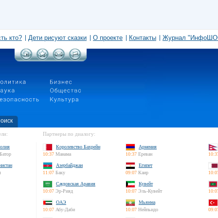
сть кто?
Дети рисуют сказки
О проекте
Контакты
Журнал "ИнфоШО
оиск
ли:
Партнеры по диалогу:
олия
Королевство Бахрейн
Армения
Батор
10:37
Манама
10:37
Ереван
10:3
нистан
Азербайджан
Египет
л
11:07
Баку
09:07
Каир
10:0
Саудовская Аравия
Кувейт
10:07
Эр-Рияд
10:07
Эль-Кувейт
10:0
ОАЭ
Мьянма
10:07
Абу-Даби
10:07
Нейпьидо
09:0