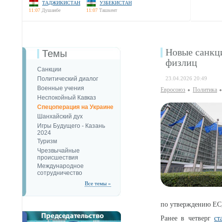
ТАДЖИКИСТАН
УЗБЕКИСТАН
11:07
Душанбе
11:07
Ташкент
Новые санкци
Темы
физлиц
Санкции
Политический диалог
23.04.2026 20:49
Военные учения
Евросоюз
Политика
Неспокойный Кавказ
Спецоперация на Украине
Шанхайский дух
Игры Будущего - Казань
2024
Туризм
Чрезвычайные
происшествия
Международное
сотрудничество
Все темы »
по утверждению ЕС,
Ранее в четверг
ст