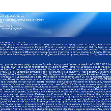
mail:
info@infoshos.ru
ре массовых коммуникаций, связи и
8 г.
язательна.
согласие редакции
иностранного агента:
щее Время, Azatliq Radiosi, PCE/PC, Сибирь.Реалии, Фактограф, Север.Реалии, Радио Св
ончич Дарья Александровна, Medusa Project, Первое антикоррупционное СМИ, VTimes.io, 
ария Михайловна, Лукьянова Юлия Сергеевна, Маетная Елизавета Витальевна, The Insid
ексей Евгеньевич, Общество с ограниченной ответственностью Телеканал Дождь, Петров 
н Роман Александрович, Великовский Дмитрий Александрович, Альтаир 2021, Ромашки мо
оратория социальных наук, Фонд по борьбе с коррупцией, Альянс врачей, НАСИЛИЮ.НЕТ, 
Гражданская инициатива против экологической преступности, Фонд борьбы с коррупцией,
чая Линия, В защиту прав заключенных, Институт глобализации и социальных движений,
тельный фонд помощи осужденным и их семьям, Фонд Тольятти, Новое время, Серебряная т
Центр Юрия Левады, Издательство Парк Гагарина, Фонд имени Андрея Рылькова, Сфера, 
еловека, Фонд защиты гласности, Российский исследовательский центр по правам челове
йствие, Центр независимых социологических исследований, Сутяжник, АКАДЕМИЯ ПО ПР
р Трансперенси Интернешнл-Р, Центр Защиты Прав Средств Массовой Информации, Институ
 академика Сахарова, Информационное агентство МЕМО. РУ, Институт региональной пресс
Лилия Айратовна, Сидорович Ольга Борисовна, Таранова Юлия Николаевна, Туровский Ал
а Ольга Андреевна, Дугин Сергей Георгиевич, Пивоваров Андрей Сергеевич, Писемский Е
в Роман Викторович, Шарипков Олег Викторович, Мальсагов Муса Асланович, Мошель Ири
ександровна, Исламов Тимур Рифгатович, Романова Ольга Евгеньевна, Щаров Сергей Але
льевич, Верховский Александр Маркович, Пислакова-Паркер Марина Петровна, Кочеткова
, Жемкова Елена Борисовна, Гудков Лев Дмитриевич, Илларионова Юлия Юрьевна, Саранг
Андрей Юрьевич, Мосин Алексей Геннадьевич, Гефтер Валентин Михайлович, Симонов Але
а, Исаев Сергей Владимирович, Максимов Сергей Владимирович, Беляев Сергей Иванович
 Кокорина Екатерина Алексеевна, Шуманов Илья Вячеславович, Арапова Галина Юрьевна
Литинский Леонид Борисович, Лукашевский Сергей Маркович, Бахмин Вячеслав Иванович,