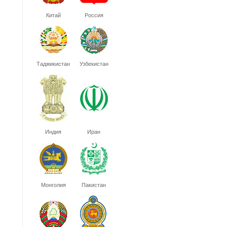
Китай
Россия
Таджикистан
Узбекистан
Индия
Иран
Монголия
Пакистан