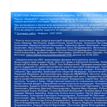
© 2007-2026, Информационное агентство ИнфоРос. Тел.: +7 495 718-84-11, E-
Портал «ИнфоШОС» зарегистрирован в Федеральной службе по надзору в сфе
охраны культурного наследия. Свидетельство Эл № 77-31649 от 04 апреля 200
При цитировании и перепечатке материалов ссылка на портал «ИнфоШОС» об
Для использования материалов в печатных изданиях необходимо письменное 
Если вы увидели ошибку, выделите ее мышкой и нажмите клавиши Ctrl+Enter
©
Создание сайта
- Инфорос, 2007-2026
* Реестр иностранных средств массовой информации, выполняющих функции 
Голос Америки, Idel.Реалии, Кавказ.Реалии, Крым.Реалии, Телеканал Настоя
Алексеевна, Маркелов Сергей Евгеньевич, Камалягин Денис Николаевич, Апах
Борисович, Ярош Юлия Петровна, Чуракова Ольга Владимировна, Железнова М
Рождественский Илья Дмитриевич, Апухтина Юлия Владимировна, Постернак Ал
Алеся Алексеевна, Долинина Ирина Николаевна, Шлейнов Роман Юрьевич, Ани
Источник:
https://minjust.gov.ru/ru/documents/7755/
данные на
03.09.2021
* Сведения реестра НКО, выполняющих функции иностранного агента:
Фонд защиты прав граждан Штаб, Институт права и публичной политики, Лаб
Открытый Петербург, Феникс ПЛЮС, Лига Избирателей, Правовая инициатива, 
Центр поддержки и содействия развитию средств массовой информации, Горя
Благотворительный фонд охраны здоровья и защиты прав граждан, Благотвори
губерния, Эра здоровья, правозащитное общество Мемориал, Аналитический 
Рязанский Мемориал, Екатеринбургское общество МЕМОРИАЛ, Институт прав ч
партнерства, Пермский региональный правозащитный центр, Гражданское де
Центр развития некоммерческих организаций, Гражданское содействие, Цент
контроль, Человек и Закон, Общественная комиссия по сохранению наследия
Общественный вердикт, Евразийская антимонопольная ассоциация, Чанышева 
Валерьевна, Бурдина Юлия Владимировна, Бойко Анатолий Николаевич, Гусев
Бекханович, Шевченко Дмитрий Александрович, Жданов Иван Юрьевич, Рубано
Каргалицкий Борис Юльевич, Созаев Валерий Валерьевич, Исакова Ирина Ал
Людевиг Марина Зариевна, Федотова Галина Анатольевна, Паутов Юрий Анато
Николаевна, Золотарева Екатерина Александровна, Рачинский Ян Збигневич
Анатольевич, Щур Татьяна Михайловна, Щур Николай Алексеевич, Блинушов 
Дмитриевна, Вититинова Елена Владимировна, Баженова Светлана Куприяновн
Елена Владимировна, Буртина Елена Юрьевна, Гендель Людмила Залмановна,
Владимировна, Подузов Сергей Васильевич, Протасова Ирина Вячеславовна, 