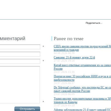
Поделиться…
омментарий
Ранее по теме
США ввели санкции против подразделений 
*
компаний и граждан
04.08.2026 06:38
Санкции: 21-й принят, ждем 22-й
*
27.07.2026 19:18
Китай ввел ответные ограничения из-за санк
России
24.07.2026 15:36
Пентагон внес 33 российских НИИ и вуза в с
нацбезопасности
24.07.2026 06:37
De Telegraaf сообщил, что постпреды ЕС не с
пакет санкций против России
23.07.2026 06:05
Трамп вводит дополнительные пошлины в 50
*
товаров из Канады
21.07.2026 05:59
Афины заблокировали 21-й пакет санкций ЕС