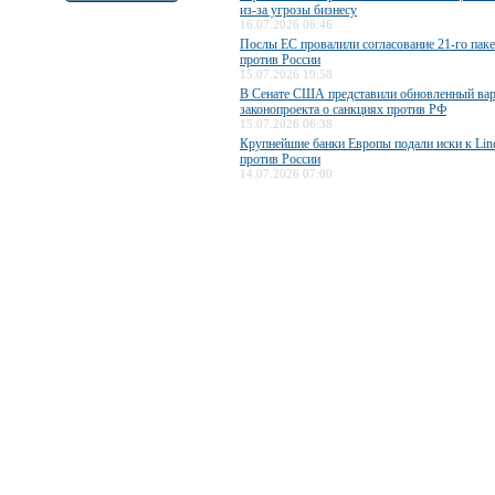
из-за угрозы бизнесу
16.07.2026 06:46
Послы ЕС провалили согласование 21-го паке
против России
15.07.2026 19:58
В Сенате США представили обновленный вар
законопроекта о санкциях против РФ
15.07.2026 06:38
Крупнейшие банки Европы подали иски к Lind
против России
14.07.2026 07:00