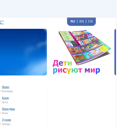
RU
EN
CN
С"
Непал
7
Катманду
Катар
7
Доха
Мальдивы
7
Мале
Турция
7
Анкара