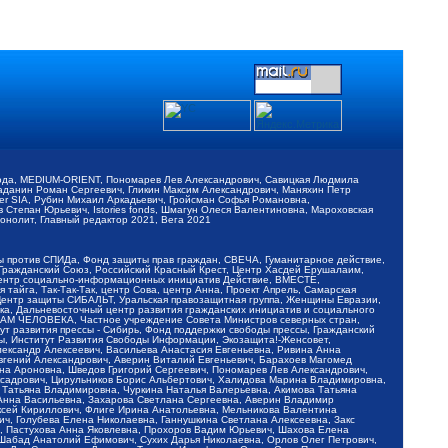
обода, MEDIUM-ORIENT, Пономарев Лев Александрович, Савицкая Людмила
Баданин Роман Сергеевич, Гликин Максим Александрович, Маняхин Петр
er SIA, Рубин Михаил Аркадьевич, Гройсман Софья Романовна,
Степан Юрьевич, Istories fonds, Шмагун Олеся Валентиновна, Мароховская
нолит, Главный редактор 2021, Вега 2021
Мы против СПИДа, Фонд защиты прав граждан, СВЕЧА, Гуманитарное действие,
 Гражданский Союз, Российский Красный Крест, Центр Хасдей Ерушалаим,
 Центр социально-информационных инициатив Действие, ВМЕСТЕ,
айга, Так-Так-Так, центр Сова, центр Анна, Проект Апрель, Самарская
Центр защиты СИБАЛЬТ, Уральская правозащитная группа, Женщины Евразии,
ка, Дальневосточный центр развития гражданских инициатив и социального
АВАМ ЧЕЛОВЕКА, Частное учреждение Совета Министров северных стран,
т развития прессы - Сибирь, Фонд поддержки свободы прессы, Гражданский
ы, Институт Развития Свободы Информации, Экозащита!-Женсовет,
ександр Алексеевич, Васильева Анастасия Евгеньевна, Ривина Анна
вгений Александрович, Аверин Виталий Евгеньевич, Барахоев Магомед
на Ароновна, Шведов Григорий Сергеевич, Пономарев Лев Александрович,
ксадрович, Цирульников Борис Альбертович, Халидова Марина Владимировна,
 Татьяна Владимировна, Чуркина Наталья Валерьевна, Акимова Татьяна
 Анна Васильевна, Захарова Светлана Сергеевна, Аверин Владимир
ксей Кириллович, Флиге Ирина Анатольевна, Мельникова Валентина
, Голубева Елена Николаевна, Ганнушкина Светлана Алексеевна, Закс
, Пастухова Анна Яковлевна, Прохоров Вадим Юрьевич, Шахова Елена
 Шабад Анатолий Ефимович, Сухих Дарья Николаевна, Орлов Олег Петрович,