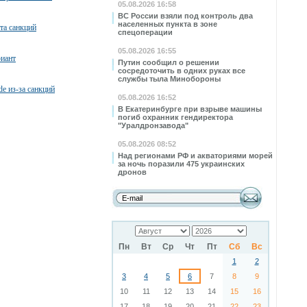
05.08.2026 16:58
ВС России взяли под контроль два
населенных пункта в зоне
та санкций
спецоперации
05.08.2026 16:55
иант
Путин сообщил о решении
сосредоточить в одних руках все
службы тыла Минобороны
e из-за санкций
05.08.2026 16:52
В Екатеринбурге при взрыве машины
погиб охранник гендиректора
"Уралдронзавода"
05.08.2026 08:52
Над регионами РФ и акваториями морей
за ночь поразили 475 украинских
дронов
Пн
Вт
Ср
Чт
Пт
Сб
Вс
1
2
3
4
5
6
7
8
9
10
11
12
13
14
15
16
17
18
19
20
21
22
23