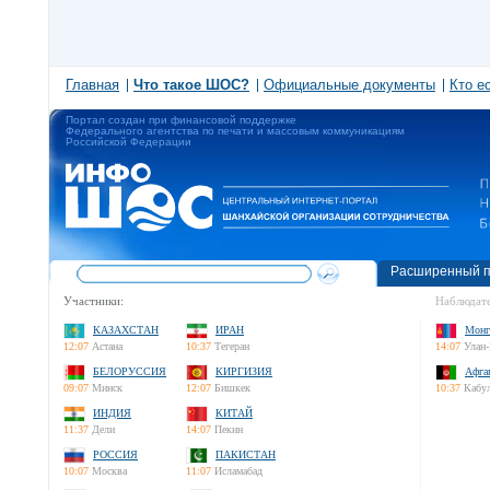
Главная
Что такое ШОС?
Официальные документы
Кто е
Портал создан при финансовой поддержке
Федерального агентства по печати и массовым коммуникациям
Российской Федерации
Расширенный п
Участники:
Наблюдате
КАЗАХСТАН
ИРАН
Монг
12:07
Астана
10:37
Тегеран
14:07
Улан-
БЕЛОРУССИЯ
КИРГИЗИЯ
Афга
09:07
Минск
12:07
Бишкек
10:37
Кабу
ИНДИЯ
КИТАЙ
11:37
Дели
14:07
Пекин
РОССИЯ
ПАКИСТАН
10:07
Москва
11:07
Исламабад