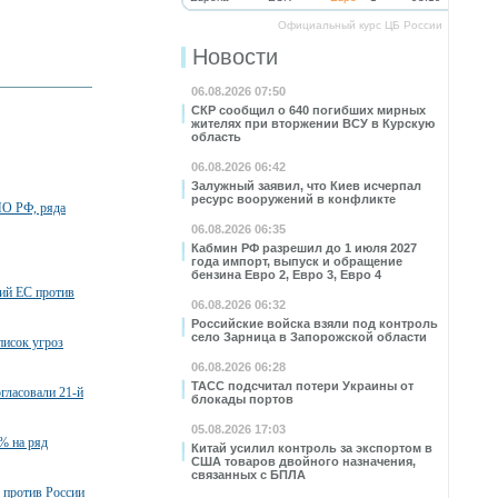
Официальный курс ЦБ России
Новости
06.08.2026 07:50
СКР сообщил о 640 погибших мирных
жителях при вторжении ВСУ в Курскую
область
06.08.2026 06:42
Залужный заявил, что Киев исчерпал
ресурс вооружений в конфликте
МО РФ, ряда
06.08.2026 06:35
Кабмин РФ разрешил до 1 июля 2027
года импорт, выпуск и обращение
бензина Евро 2, Евро 3, Евро 4
ций ЕС против
06.08.2026 06:32
Российские войска взяли под контроль
село Зарница в Запорожской области
писок угроз
06.08.2026 06:28
ТАСС подсчитал потери Украины от
огласовали 21-й
блокады портов
05.08.2026 17:03
% на ряд
Китай усилил контроль за экспортом в
США товаров двойного назначения,
связанных с БПЛА
 против России