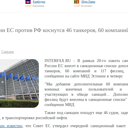
Камбоджа
Шри-Ланка
13:07
Пномпень
13:07
Коломбо
и ЕС против РФ коснутся 46 танкеров, 60 компаний
Санкции
INTERFAX.RU - В рамках 20-го пакета са
России ЕС внесет в санкционные списки допо
танкеров, 60 компаний и 117 физлиц, 
сообщении на сайте МИД Эстонии в четверг.
"Мы добавим дополнительные 60 компан
военных конечных пользователей и ор
участвующих в обходе санкций... Дополн
физлиц будут внесены в санкционные списки" 
сообщении МИД.
Также под санкции попадут еще 46 судов, зад
 в транспортировке российской нефти.
ало известно
, что Совет ЕС утвердил очередной санкционный пакет