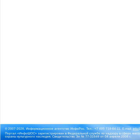
© 2007-2026, Информационное агентство ИнфоРос. Тел.: +7 495 718-84-11, E-mail:
info
Портал «ИнфоШОС» зарегистрирован в Федеральной службе по надзору в сфере массо
охраны культурного наследия. Свидетельство Эл № 77-31649 от 04 апреля 2008 г.