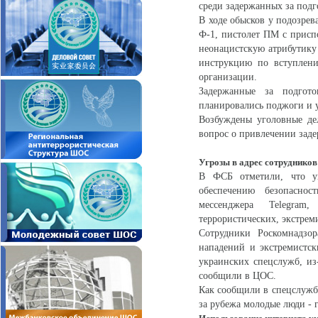
среди задержанных за подг
В ходе обысков у подозрев
Ф-1, пистолет ПМ с приспо
неонацистскую атрибутику
инструкцию по вступлени
организации.
Задержанные за подгот
планировались поджоги и 
Возбуждены уголовные де
вопрос о привлечении заде
Угрозы в адрес сотруднико
В ФСБ отметили, что ук
обеспечению безопасно
мессенджера Telegram
террористических, экстре
Сотрудники Роскомнадзо
нападений и экстремистс
украинских спецслужб, из
сообщили в ЦОС.
Как сообщили в спецслужб
за рубежа молодые люди - 