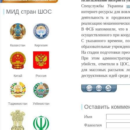
Использование интернета у
Спецслужбы Украины
и
МИД стран ШОС
интернет-ресурсы для вов
деятельность и продвиже
реализацию мошеннических
В ФСБ напомнили, что в 2
осуществленного при коорд
С указанного времени, п
Казахстан
Киргизия
образовательные учреждения
На стадии подготовки пре
При этом администратор
убийств, отметили в ЦОС,
для массовых рассылок ло
деструктивных идей среди
Китай
Россия
Таджикистан
Узбекистан
Оставить комме
Имя
Фамилия