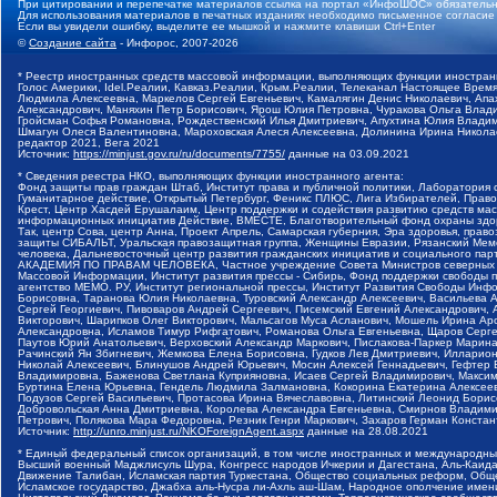
При цитировании и перепечатке материалов ссылка на портал «ИнфоШОС» обязательн
Для использования материалов в печатных изданиях необходимо письменное согласие
Если вы увидели ошибку, выделите ее мышкой и нажмите клавиши Ctrl+Enter
©
Создание сайта
- Инфорос, 2007-2026
* Реестр иностранных средств массовой информации, выполняющих функции иностранн
Голос Америки, Idel.Реалии, Кавказ.Реалии, Крым.Реалии, Телеканал Настоящее Время
Людмила Алексеевна, Маркелов Сергей Евгеньевич, Камалягин Денис Николаевич, Апах
Александрович, Маняхин Петр Борисович, Ярош Юлия Петровна, Чуракова Ольга Влади
Гройсман Софья Романовна, Рождественский Илья Дмитриевич, Апухтина Юлия Владимир
Шмагун Олеся Валентиновна, Мароховская Алеся Алексеевна, Долинина Ирина Никола
редактор 2021, Вега 2021
Источник:
https://minjust.gov.ru/ru/documents/7755/
данные на
03.09.2021
* Сведения реестра НКО, выполняющих функции иностранного агента:
Фонд защиты прав граждан Штаб, Институт права и публичной политики, Лаборатория
Гуманитарное действие, Открытый Петербург, Феникс ПЛЮС, Лига Избирателей, Правов
Крест, Центр Хасдей Ерушалаим, Центр поддержки и содействия развитию средств мас
информационных инициатив Действие, ВМЕСТЕ, Благотворительный фонд охраны здоров
Так, центр Сова, центр Анна, Проект Апрель, Самарская губерния, Эра здоровья, пр
защиты СИБАЛЬТ, Уральская правозащитная группа, Женщины Евразии, Рязанский Мемо
человека, Дальневосточный центр развития гражданских инициатив и социального пар
АКАДЕМИЯ ПО ПРАВАМ ЧЕЛОВЕКА, Частное учреждение Совета Министров северных стр
Массовой Информации, Институт развития прессы - Сибирь, Фонд поддержки свободы 
агентство МЕМО. РУ, Институт региональной прессы, Институт Развития Свободы Инф
Борисовна, Таранова Юлия Николаевна, Туровский Александр Алексеевич, Васильева 
Сергей Георгиевич, Пивоваров Андрей Сергеевич, Писемский Евгений Александрович,
Викторович, Шарипков Олег Викторович, Мальсагов Муса Асланович, Мошель Ирина Ар
Александровна, Исламов Тимур Рифгатович, Романова Ольга Евгеньевна, Щаров Серг
Паутов Юрий Анатольевич, Верховский Александр Маркович, Пислакова-Паркер Марина
Рачинский Ян Збигневич, Жемкова Елена Борисовна, Гудков Лев Дмитриевич, Иллари
Николай Алексеевич, Блинушов Андрей Юрьевич, Мосин Алексей Геннадьевич, Гефтер
Владимировна, Баженова Светлана Куприяновна, Исаев Сергей Владимирович, Максим
Буртина Елена Юрьевна, Гендель Людмила Залмановна, Кокорина Екатерина Алексеев
Подузов Сергей Васильевич, Протасова Ирина Вячеславовна, Литинский Леонид Борис
Добровольская Анна Дмитриевна, Королева Александра Евгеньевна, Смирнов Владими
Петрович, Полякова Мара Федоровна, Резник Генри Маркович, Захаров Герман Конста
Источник:
http://unro.minjust.ru/NKOForeignAgent.aspx
данные на
28.08.2021
* Единый федеральный список организаций, в том числе иностранных и международны
Высший военный Маджлисуль Шура, Конгресс народов Ичкерии и Дагестана, Аль-Каида, 
Движение Талибан, Исламская партия Туркестана, Общество социальных реформ, Общес
Исламское государство, Джабха аль-Нусра ли-Ахль аш-Шам, Народное ополчение имен