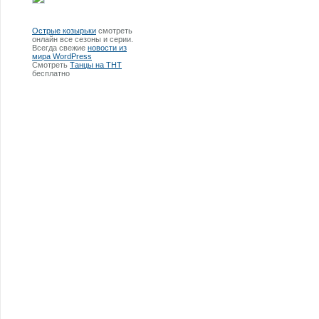
Острые козырьки
смотреть
онлайн все сезоны и серии.
Всегда свежие
новости из
мира WordPress
Смотреть
Танцы на ТНТ
бесплатно