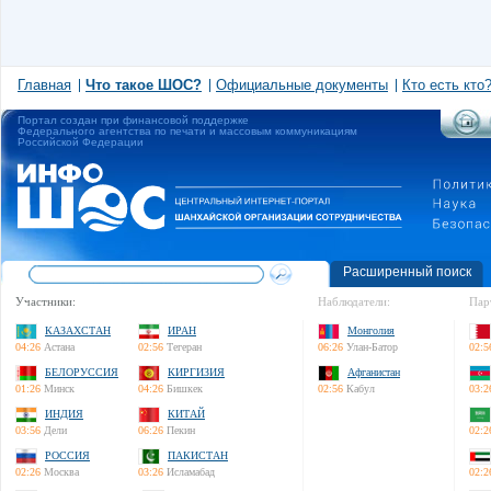
Главная
Что такое ШОС?
Официальные документы
Кто есть кто
Портал создан при финансовой поддержке
Федерального агентства по печати и массовым коммуникациям
Российской Федерации
Расширенный поиск
Участники:
Наблюдатели:
Пар
КАЗАХСТАН
ИРАН
Монголия
04:26
Астана
02:56
Тегеран
06:26
Улан-Батор
02:5
БЕЛОРУССИЯ
КИРГИЗИЯ
Афганистан
01:26
Минск
04:26
Бишкек
02:56
Кабул
03:2
ИНДИЯ
КИТАЙ
03:56
Дели
06:26
Пекин
02:2
РОССИЯ
ПАКИСТАН
02:26
Москва
03:26
Исламабад
02:2