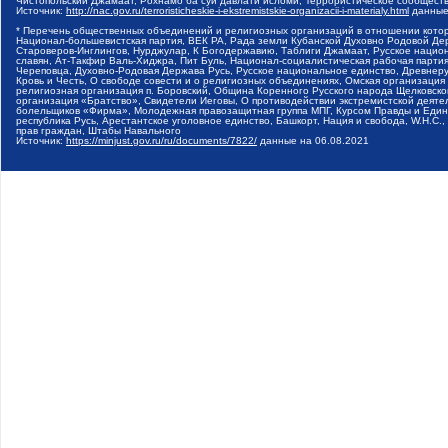
Чистопольский Джамаат, Рохнамо ба суи давлати исломи, Террористическое сообщест
Источник:
http://nac.gov.ru/terroristicheskie-i-ekstremistskie-organizacii-i-materialy.html
данные
* Перечень общественных объединений и религиозных организаций в отношении котор
Национал-большевистская партия, ВЕК РА, Рада земли Кубанской Духовно Родовой Де
Староверов-Инглингов, Нурджулар, К Богодержавию, Таблиги Джамаат, Русское наци
славян, Ат-Такфир Валь-Хиджра, Пит Буль, Национал-социалистическая рабочая парт
Череповца, Духовно-Родовая Держава Русь, Русское национальное единство, Древнер
Кровь и Честь, О свободе совести и о религиозных объединениях, Омская организаци
религиозная организация п. Боровский, Община Коренного Русского народа Щелковског
организация «Братство», Свидетели Иеговы, О противодействии экстремистской деяте
болельщиков «Фирма», Молодежная правозащитная группа МПГ, Курсом Правды и Единен
республика Русь, Арестантское уголовное единство, Башкорт, Нация и свобода, W.H.С
прав граждан, Штабы Навального
Источник:
https://minjust.gov.ru/ru/documents/7822/
данные на
06.08.2021