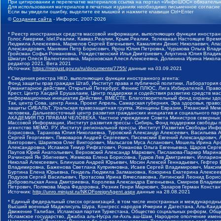
При цитировании и перепечатке материалов ссылка на портал «ИнфоШОС» обязательн
Для использования материалов в печатных изданиях необходимо письменное согласие
Если вы увидели ошибку, выделите ее мышкой и нажмите клавиши Ctrl+Enter
©
Создание сайта
- Инфорос, 2007-2026
* Реестр иностранных средств массовой информации, выполняющих функции иностранн
Голос Америки, Idel.Реалии, Кавказ.Реалии, Крым.Реалии, Телеканал Настоящее Время
Людмила Алексеевна, Маркелов Сергей Евгеньевич, Камалягин Денис Николаевич, Апах
Александрович, Маняхин Петр Борисович, Ярош Юлия Петровна, Чуракова Ольга Влади
Гройсман Софья Романовна, Рождественский Илья Дмитриевич, Апухтина Юлия Владимир
Шмагун Олеся Валентиновна, Мароховская Алеся Алексеевна, Долинина Ирина Никола
редактор 2021, Вега 2021
Источник:
https://minjust.gov.ru/ru/documents/7755/
данные на
03.09.2021
* Сведения реестра НКО, выполняющих функции иностранного агента:
Фонд защиты прав граждан Штаб, Институт права и публичной политики, Лаборатория
Гуманитарное действие, Открытый Петербург, Феникс ПЛЮС, Лига Избирателей, Правов
Крест, Центр Хасдей Ерушалаим, Центр поддержки и содействия развитию средств мас
информационных инициатив Действие, ВМЕСТЕ, Благотворительный фонд охраны здоров
Так, центр Сова, центр Анна, Проект Апрель, Самарская губерния, Эра здоровья, пр
защиты СИБАЛЬТ, Уральская правозащитная группа, Женщины Евразии, Рязанский Мемо
человека, Дальневосточный центр развития гражданских инициатив и социального пар
АКАДЕМИЯ ПО ПРАВАМ ЧЕЛОВЕКА, Частное учреждение Совета Министров северных стр
Массовой Информации, Институт развития прессы - Сибирь, Фонд поддержки свободы 
агентство МЕМО. РУ, Институт региональной прессы, Институт Развития Свободы Инф
Борисовна, Таранова Юлия Николаевна, Туровский Александр Алексеевич, Васильева 
Сергей Георгиевич, Пивоваров Андрей Сергеевич, Писемский Евгений Александрович,
Викторович, Шарипков Олег Викторович, Мальсагов Муса Асланович, Мошель Ирина Ар
Александровна, Исламов Тимур Рифгатович, Романова Ольга Евгеньевна, Щаров Серг
Паутов Юрий Анатольевич, Верховский Александр Маркович, Пислакова-Паркер Марина
Рачинский Ян Збигневич, Жемкова Елена Борисовна, Гудков Лев Дмитриевич, Иллари
Николай Алексеевич, Блинушов Андрей Юрьевич, Мосин Алексей Геннадьевич, Гефтер
Владимировна, Баженова Светлана Куприяновна, Исаев Сергей Владимирович, Максим
Буртина Елена Юрьевна, Гендель Людмила Залмановна, Кокорина Екатерина Алексеев
Подузов Сергей Васильевич, Протасова Ирина Вячеславовна, Литинский Леонид Борис
Добровольская Анна Дмитриевна, Королева Александра Евгеньевна, Смирнов Владими
Петрович, Полякова Мара Федоровна, Резник Генри Маркович, Захаров Герман Конста
Источник:
http://unro.minjust.ru/NKOForeignAgent.aspx
данные на
28.08.2021
* Единый федеральный список организаций, в том числе иностранных и международны
Высший военный Маджлисуль Шура, Конгресс народов Ичкерии и Дагестана, Аль-Каида, 
Движение Талибан, Исламская партия Туркестана, Общество социальных реформ, Общес
Исламское государство, Джабха аль-Нусра ли-Ахль аш-Шам, Народное ополчение имен