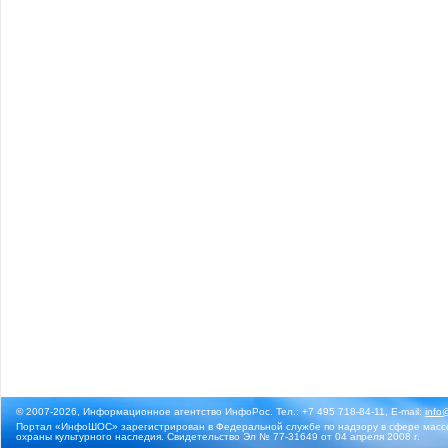
© 2007-2026, Информационное агентство ИнфоРос. Тел.: +7 495 718-84-11, E-mail:
info
Портал «ИнфоШОС» зарегистрирован в Федеральной службе по надзору в сфере массо
охраны культурного наследия. Свидетельство Эл № 77-31649 от 04 апреля 2008 г.