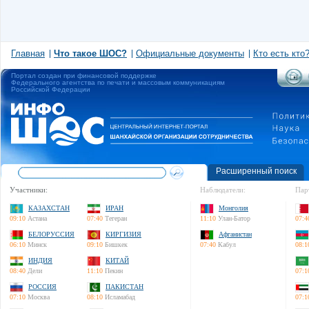
Главная
Что такое ШОС?
Официальные документы
Кто есть кто
Портал создан при финансовой поддержке
Федерального агентства по печати и массовым коммуникациям
Российской Федерации
Расширенный поиск
Участники:
Наблюдатели:
Пар
КАЗАХСТАН
ИРАН
Монголия
09:10
Астана
07:40
Тегеран
11:10
Улан-Батор
07:4
БЕЛОРУССИЯ
КИРГИЗИЯ
Афганистан
06:10
Минск
09:10
Бишкек
07:40
Кабул
08:1
ИНДИЯ
КИТАЙ
08:40
Дели
11:10
Пекин
07:1
РОССИЯ
ПАКИСТАН
07:10
Москва
08:10
Исламабад
07:1