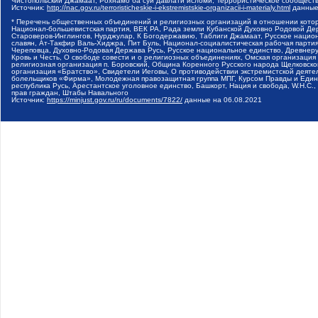
Чистопольский Джамаат, Рохнамо ба суи давлати исломи, Террористическое сообщест
Источник:
http://nac.gov.ru/terroristicheskie-i-ekstremistskie-organizacii-i-materialy.html
данные
* Перечень общественных объединений и религиозных организаций в отношении котор
Национал-большевистская партия, ВЕК РА, Рада земли Кубанской Духовно Родовой Де
Староверов-Инглингов, Нурджулар, К Богодержавию, Таблиги Джамаат, Русское наци
славян, Ат-Такфир Валь-Хиджра, Пит Буль, Национал-социалистическая рабочая парт
Череповца, Духовно-Родовая Держава Русь, Русское национальное единство, Древнер
Кровь и Честь, О свободе совести и о религиозных объединениях, Омская организаци
религиозная организация п. Боровский, Община Коренного Русского народа Щелковског
организация «Братство», Свидетели Иеговы, О противодействии экстремистской деяте
болельщиков «Фирма», Молодежная правозащитная группа МПГ, Курсом Правды и Единен
республика Русь, Арестантское уголовное единство, Башкорт, Нация и свобода, W.H.С
прав граждан, Штабы Навального
Источник:
https://minjust.gov.ru/ru/documents/7822/
данные на
06.08.2021