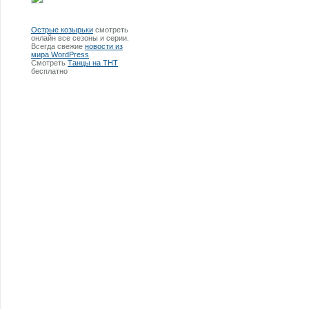
Острые козырьки
смотреть
онлайн все сезоны и серии.
Всегда свежие
новости из
мира WordPress
Смотреть
Танцы на ТНТ
бесплатно