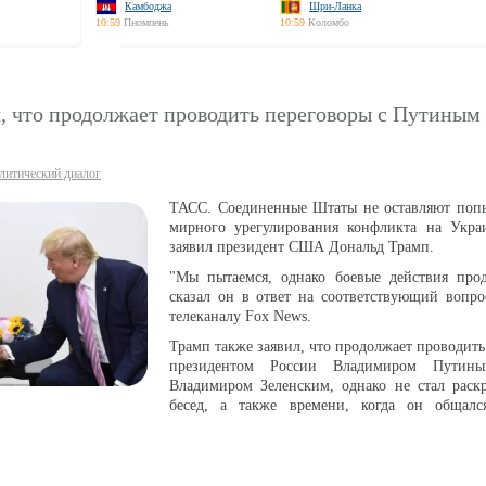
Камбоджа
Шри-Ланка
10:59
Пномпень
10:59
Коломбо
, что продолжает проводить переговоры с Путиным
литический диалог
ТАСС. Соединенные Штаты не оставляют попы
мирного урегулирования конфликта на Укра
заявил президент США Дональд Трамп.
"Мы пытаемся, однако боевые действия прод
сказал он в ответ на соответствующий вопро
телеканалу Fox News.
Трамп также заявил, что продолжает проводить
президентом России Владимиром Путин
Владимиром Зеленским, однако не стал раскр
бесед, а также времени, когда он общал