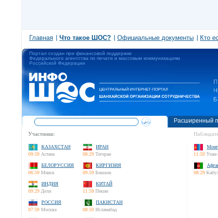
Главная
Что такое ШОС?
Официальные документы
Кто е
Портал создан при финансовой поддержке
Федерального агентства по печати и массовым коммуникациям
Российской Федерации
Расширенный п
Участники:
Наблюдате
КАЗАХСТАН
ИРАН
Монг
09:59
Астана
08:29
Тегеран
11:59
Улан-
БЕЛОРУССИЯ
КИРГИЗИЯ
Афга
06:59
Минск
09:59
Бишкек
08:29
Кабу
ИНДИЯ
КИТАЙ
09:29
Дели
11:59
Пекин
РОССИЯ
ПАКИСТАН
07:59
Москва
08:59
Исламабад