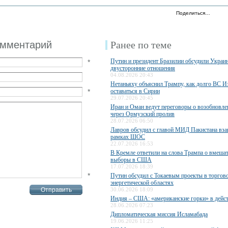
Поделиться…
омментарий
Ранее по теме
Путин и президент Бразилии обсудили Украи
*
двусторонние отношения
04.08.2026 20:43
Нетаньяху объяснил Трампу, как долго ВС И
*
оставаться в Сирии
29.07.2026 20:45
Иран и Оман ведут переговоры о возобновле
через Ормузский пролив
28.07.2026 06:50
Лавров обсудил с главой МИД Пакистана вза
рамках ШОС
22.07.2026 16:53
В Кремле ответили на слова Трампа о вмешат
выборы в США
17.07.2026 18:39
*
Путин обсудил с Токаевым проекты в торгов
энергетической областях
30.06.2026 18:09
Индия – США: «американские горки» в дейс
28.06.2026 07:23
Дипломатическая миссия Исламабада
19.06.2026 11:25