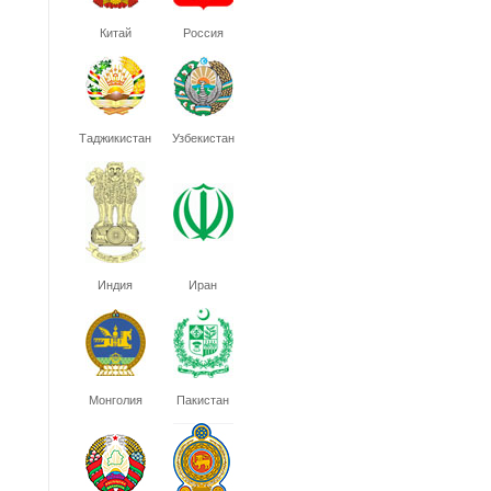
Китай
Россия
Таджикистан
Узбекистан
Индия
Иран
Монголия
Пакистан