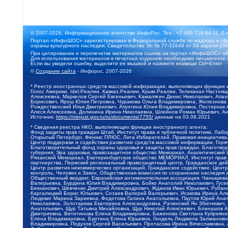
© 2007-2026, Информационное агентство ИнфоРос. Тел.: +7 495 718-84-11, E-
Портал «ИнфоШОС» зарегистрирован в Федеральной службе по надзору в сфе
охраны культурного наследия. Свидетельство Эл № 77-31649 от 04 апреля 200
При цитировании и перепечатке материалов ссылка на портал «ИнфоШОС» об
Для использования материалов в печатных изданиях необходимо письменное 
Если вы увидели ошибку, выделите ее мышкой и нажмите клавиши Ctrl+Enter
©
Создание сайта
- Инфорос, 2007-2026
* Реестр иностранных средств массовой информации, выполняющих функции 
Голос Америки, Idel.Реалии, Кавказ.Реалии, Крым.Реалии, Телеканал Настоя
Алексеевна, Маркелов Сергей Евгеньевич, Камалягин Денис Николаевич, Апах
Борисович, Ярош Юлия Петровна, Чуракова Ольга Владимировна, Железнова М
Рождественский Илья Дмитриевич, Апухтина Юлия Владимировна, Постернак Ал
Алеся Алексеевна, Долинина Ирина Николаевна, Шлейнов Роман Юрьевич, Ани
Источник:
https://minjust.gov.ru/ru/documents/7755/
данные на
03.09.2021
* Сведения реестра НКО, выполняющих функции иностранного агента:
Фонд защиты прав граждан Штаб, Институт права и публичной политики, Лаб
Открытый Петербург, Феникс ПЛЮС, Лига Избирателей, Правовая инициатива, 
Центр поддержки и содействия развитию средств массовой информации, Горя
Благотворительный фонд охраны здоровья и защиты прав граждан, Благотвори
губерния, Эра здоровья, правозащитное общество Мемориал, Аналитический 
Рязанский Мемориал, Екатеринбургское общество МЕМОРИАЛ, Институт прав ч
партнерства, Пермский региональный правозащитный центр, Гражданское де
Центр развития некоммерческих организаций, Гражданское содействие, Цент
контроль, Человек и Закон, Общественная комиссия по сохранению наследия
Общественный вердикт, Евразийская антимонопольная ассоциация, Чанышева 
Валерьевна, Бурдина Юлия Владимировна, Бойко Анатолий Николаевич, Гусев
Бекханович, Шевченко Дмитрий Александрович, Жданов Иван Юрьевич, Рубано
Каргалицкий Борис Юльевич, Созаев Валерий Валерьевич, Исакова Ирина Ал
Людевиг Марина Зариевна, Федотова Галина Анатольевна, Паутов Юрий Анато
Николаевна, Золотарева Екатерина Александровна, Рачинский Ян Збигневич
Анатольевич, Щур Татьяна Михайловна, Щур Николай Алексеевич, Блинушов 
Дмитриевна, Вититинова Елена Владимировна, Баженова Светлана Куприяновн
Елена Владимировна, Буртина Елена Юрьевна, Гендель Людмила Залмановна,
Владимировна, Подузов Сергей Васильевич, Протасова Ирина Вячеславовна, 