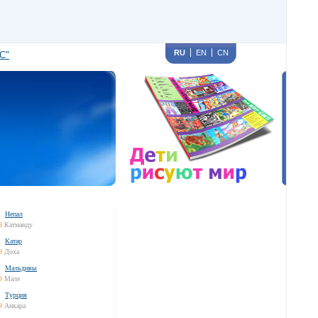
RU
EN
CN
С"
Непал
9
Катманду
Катар
9
Доха
Мальдивы
9
Мале
Турция
9
Анкара