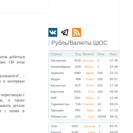
Рубль/Валюты ШОС
Страна
Код
Валюта
Ном.
Курс
ток добиться
Австралия
AUD
Доллар
1
57.38
ине. Об этом
Азербайджан
AZN
Манат
1
47.89
Армения
AMD
Драм
100
22.23
олжаются", -
Индия
INR
Рупия
100
85.51
с в интервью
Казахстан
KZT
Тенге
100
17.33
Киргизия
KGS
Сом
100
93.09
 переговоры с
КНР
CNY
Юань
1
12.06
ым, а также
Таджикистан
TJS
Сомони
10
88.03
ывать детали
ся с ними в
Турецкая
TRY
Лира
10
17.13
Узбекистан
UZS
Сум
10000
68.32
Cша
USD
Доллар
1
81.41
Eвропа
EUR
Евро
1
94.06