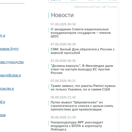
Официальный курс ЦБ России
Новости
07.08.2026 06:34
О заседании Совета национальных
координаторов государств – членов
ну и
ШОС
07.08.2026 06:28
зраиля будут
СМИ: Белый Дом обратился к России с
важной просьбой
07.08.2026 06:25
нии судоходства
"Должна вернуть". В Финляндии дали
ответ на наглую выходку ЕС против
России
имодействие в
07.08.2026 06:21
Трамп заявил, что ракеты Patriot нужны
ельстве в
не только Украине, но и самим США
06.08.2026 21:42
ой и
Путин вывел "Шереметьево" из
стратегического списка с целью снять
препятствие для приватизации
твии
06.08.2026 21:39
Генпрокуратура ФРГ расследует
инцидента с БПЛА в аэропорту
Лейпцига