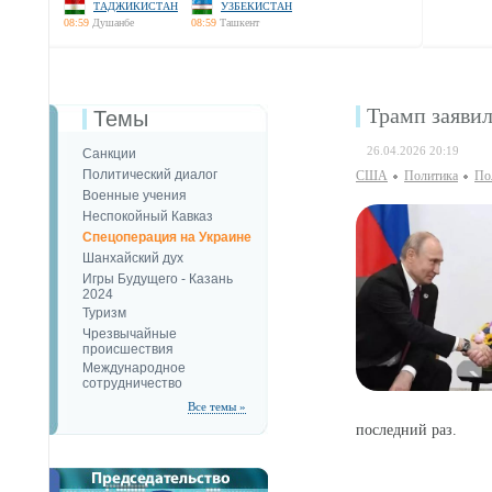
ТАДЖИКИСТАН
УЗБЕКИСТАН
08:59
Душанбе
08:59
Ташкент
Трамп заявил
Темы
26.04.2026 20:19
Санкции
Политический диалог
США
Политика
По
Военные учения
Неспокойный Кавказ
Спецоперация на Украине
Шанхайский дух
Игры Будущего - Казань
2024
Туризм
Чрезвычайные
происшествия
Международное
сотрудничество
Все темы »
последний раз.