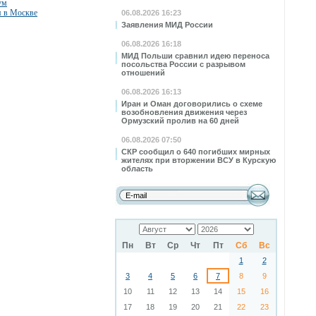
ум
я в Москве
06.08.2026 16:23
Заявления МИД России
06.08.2026 16:18
МИД Польши сравнил идею переноса
посольства России с разрывом
отношений
06.08.2026 16:13
Иран и Оман договорились о схеме
возобновления движения через
Ормузский пролив на 60 дней
06.08.2026 07:50
СКР сообщил о 640 погибших мирных
жителях при вторжении ВСУ в Курскую
область
Пн
Вт
Ср
Чт
Пт
Сб
Вс
1
2
3
4
5
6
7
8
9
10
11
12
13
14
15
16
17
18
19
20
21
22
23