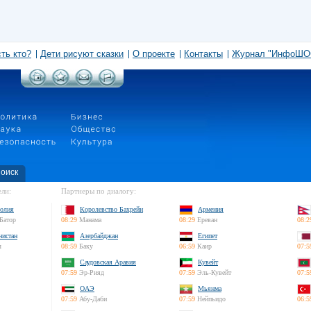
сть кто?
Дети рисуют сказки
О проекте
Контакты
Журнал "ИнфоШО
оиск
ли:
Партнеры по диалогу:
олия
Королевство Бахрейн
Армения
Батор
08:29
Манама
08:29
Ереван
08:2
нистан
Азербайджан
Египет
л
08:59
Баку
06:59
Каир
07:5
Саудовская Аравия
Кувейт
07:59
Эр-Рияд
07:59
Эль-Кувейт
07:5
ОАЭ
Мьянма
07:59
Абу-Даби
07:59
Нейпьидо
06:5