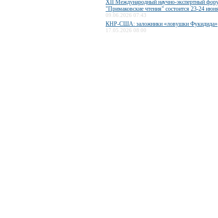
XII Международный научно-экспертный фор
"Примаковские чтения" состоится 23-24 июн
09.06.2026 07:43
КНР-США: заложники «ловушки Фукидида»
17.05.2026 08:00