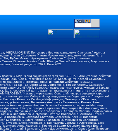
обода, MEDIUM-ORIENT, Пономарев Лев Александрович, Савицкая Людмила
Баданин Роман Сергеевич, Гликин Максим Александрович, Маняхин Петр
er SIA, Рубин Михаил Аркадьевич, Гройсман Софья Романовна,
Степан Юрьевич, Istories fonds, Шмагун Олеся Валентиновна, Мароховская
нолит, Главный редактор 2021, Вега 2021
Мы против СПИДа, Фонд защиты прав граждан, СВЕЧА, Гуманитарное действие,
 Гражданский Союз, Российский Красный Крест, Центр Хасдей Ерушалаим,
 Центр социально-информационных инициатив Действие, ВМЕСТЕ,
айга, Так-Так-Так, центр Сова, центр Анна, Проект Апрель, Самарская
Центр защиты СИБАЛЬТ, Уральская правозащитная группа, Женщины Евразии,
ка, Дальневосточный центр развития гражданских инициатив и социального
АВАМ ЧЕЛОВЕКА, Частное учреждение Совета Министров северных стран,
т развития прессы - Сибирь, Фонд поддержки свободы прессы, Гражданский
ы, Институт Развития Свободы Информации, Экозащита!-Женсовет,
ександр Алексеевич, Васильева Анастасия Евгеньевна, Ривина Анна
вгений Александрович, Аверин Виталий Евгеньевич, Барахоев Магомед
на Ароновна, Шведов Григорий Сергеевич, Пономарев Лев Александрович,
ксадрович, Цирульников Борис Альбертович, Халидова Марина Владимировна,
 Татьяна Владимировна, Чуркина Наталья Валерьевна, Акимова Татьяна
 Анна Васильевна, Захарова Светлана Сергеевна, Аверин Владимир
ксей Кириллович, Флиге Ирина Анатольевна, Мельникова Валентина
, Голубева Елена Николаевна, Ганнушкина Светлана Алексеевна, Закс
, Пастухова Анна Яковлевна, Прохоров Вадим Юрьевич, Шахова Елена
 Шабад Анатолий Ефимович, Сухих Дарья Николаевна, Орлов Олег Петрович,