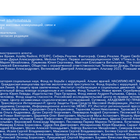
mail:
info@infoshos.ru
ре массовых коммуникаций, связи и
8 г.
язательна.
согласие редакции
иностранного агента:
щее Время, Azatliq Radiosi, PCE/PC, Сибирь.Реалии, Фактограф, Север.Реалии, Радио Св
ончич Дарья Александровна, Medusa Project, Первое антикоррупционное СМИ, VTimes.io, 
ария Михайловна, Лукьянова Юлия Сергеевна, Маетная Елизавета Витальевна, The Insid
ексей Евгеньевич, Общество с ограниченной ответственностью Телеканал Дождь, Петров 
н Роман Александрович, Великовский Дмитрий Александрович, Альтаир 2021, Ромашки мо
оратория социальных наук, Фонд по борьбе с коррупцией, Альянс врачей, НАСИЛИЮ.НЕТ, 
Гражданская инициатива против экологической преступности, Фонд борьбы с коррупцией,
чая Линия, В защиту прав заключенных, Институт глобализации и социальных движений,
тельный фонд помощи осужденным и их семьям, Фонд Тольятти, Новое время, Серебряная т
Центр Юрия Левады, Издательство Парк Гагарина, Фонд имени Андрея Рылькова, Сфера, 
еловека, Фонд защиты гласности, Российский исследовательский центр по правам челове
йствие, Центр независимых социологических исследований, Сутяжник, АКАДЕМИЯ ПО ПР
р Трансперенси Интернешнл-Р, Центр Защиты Прав Средств Массовой Информации, Институ
 академика Сахарова, Информационное агентство МЕМО. РУ, Институт региональной пресс
Лилия Айратовна, Сидорович Ольга Борисовна, Таранова Юлия Николаевна, Туровский Ал
а Ольга Андреевна, Дугин Сергей Георгиевич, Пивоваров Андрей Сергеевич, Писемский Е
в Роман Викторович, Шарипков Олег Викторович, Мальсагов Муса Асланович, Мошель Ири
ександровна, Исламов Тимур Рифгатович, Романова Ольга Евгеньевна, Щаров Сергей Але
льевич, Верховский Александр Маркович, Пислакова-Паркер Марина Петровна, Кочеткова
, Жемкова Елена Борисовна, Гудков Лев Дмитриевич, Илларионова Юлия Юрьевна, Саранг
Андрей Юрьевич, Мосин Алексей Геннадьевич, Гефтер Валентин Михайлович, Симонов Але
а, Исаев Сергей Владимирович, Максимов Сергей Владимирович, Беляев Сергей Иванович
 Кокорина Екатерина Алексеевна, Шуманов Илья Вячеславович, Арапова Галина Юрьевна
Литинский Леонид Борисович, Лукашевский Сергей Маркович, Бахмин Вячеслав Иванович,