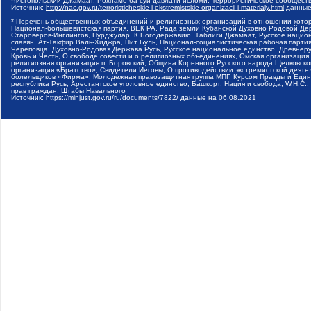
Чистопольский Джамаат, Рохнамо ба суи давлати исломи, Террористическое сообщест
Источник:
http://nac.gov.ru/terroristicheskie-i-ekstremistskie-organizacii-i-materialy.html
данные
* Перечень общественных объединений и религиозных организаций в отношении котор
Национал-большевистская партия, ВЕК РА, Рада земли Кубанской Духовно Родовой Де
Староверов-Инглингов, Нурджулар, К Богодержавию, Таблиги Джамаат, Русское наци
славян, Ат-Такфир Валь-Хиджра, Пит Буль, Национал-социалистическая рабочая парт
Череповца, Духовно-Родовая Держава Русь, Русское национальное единство, Древнер
Кровь и Честь, О свободе совести и о религиозных объединениях, Омская организаци
религиозная организация п. Боровский, Община Коренного Русского народа Щелковског
организация «Братство», Свидетели Иеговы, О противодействии экстремистской деяте
болельщиков «Фирма», Молодежная правозащитная группа МПГ, Курсом Правды и Единен
республика Русь, Арестантское уголовное единство, Башкорт, Нация и свобода, W.H.С
прав граждан, Штабы Навального
Источник:
https://minjust.gov.ru/ru/documents/7822/
данные на
06.08.2021