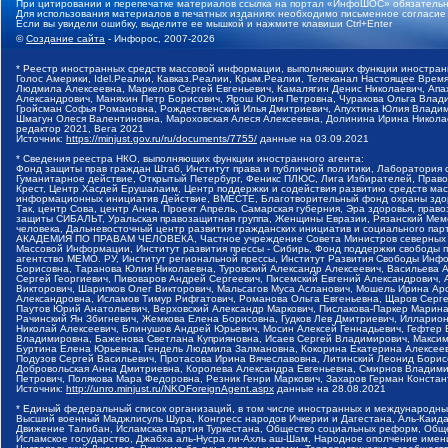
При цитировании и перепечатке материалов ссылка на портал «ИнфоШОС» обязательн
Для использования материалов в печатных изданиях необходимо письменное согласие
Если вы увидели ошибку, выделите ее мышкой и нажмите клавиши Ctrl+Enter
©
Создание сайта
- Инфорос, 2007-2026
* Реестр иностранных средств массовой информации, выполняющих функции иностранн
Голос Америки, Idel.Реалии, Кавказ.Реалии, Крым.Реалии, Телеканал Настоящее Время
Людмила Алексеевна, Маркелов Сергей Евгеньевич, Камалягин Денис Николаевич, Апах
Александрович, Маняхин Петр Борисович, Ярош Юлия Петровна, Чуракова Ольга Влади
Гройсман Софья Романовна, Рождественский Илья Дмитриевич, Апухтина Юлия Владимир
Шмагун Олеся Валентиновна, Мароховская Алеся Алексеевна, Долинина Ирина Никола
редактор 2021, Вега 2021
Источник:
https://minjust.gov.ru/ru/documents/7755/
данные на
03.09.2021
* Сведения реестра НКО, выполняющих функции иностранного агента:
Фонд защиты прав граждан Штаб, Институт права и публичной политики, Лаборатория
Гуманитарное действие, Открытый Петербург, Феникс ПЛЮС, Лига Избирателей, Правов
Крест, Центр Хасдей Ерушалаим, Центр поддержки и содействия развитию средств мас
информационных инициатив Действие, ВМЕСТЕ, Благотворительный фонд охраны здоров
Так, центр Сова, центр Анна, Проект Апрель, Самарская губерния, Эра здоровья, пр
защиты СИБАЛЬТ, Уральская правозащитная группа, Женщины Евразии, Рязанский Мемо
человека, Дальневосточный центр развития гражданских инициатив и социального пар
АКАДЕМИЯ ПО ПРАВАМ ЧЕЛОВЕКА, Частное учреждение Совета Министров северных стр
Массовой Информации, Институт развития прессы - Сибирь, Фонд поддержки свободы 
агентство МЕМО. РУ, Институт региональной прессы, Институт Развития Свободы Инф
Борисовна, Таранова Юлия Николаевна, Туровский Александр Алексеевич, Васильева 
Сергей Георгиевич, Пивоваров Андрей Сергеевич, Писемский Евгений Александрович,
Викторович, Шарипков Олег Викторович, Мальсагов Муса Асланович, Мошель Ирина Ар
Александровна, Исламов Тимур Рифгатович, Романова Ольга Евгеньевна, Щаров Серг
Паутов Юрий Анатольевич, Верховский Александр Маркович, Пислакова-Паркер Марина
Рачинский Ян Збигневич, Жемкова Елена Борисовна, Гудков Лев Дмитриевич, Иллари
Николай Алексеевич, Блинушов Андрей Юрьевич, Мосин Алексей Геннадьевич, Гефтер
Владимировна, Баженова Светлана Куприяновна, Исаев Сергей Владимирович, Максим
Буртина Елена Юрьевна, Гендель Людмила Залмановна, Кокорина Екатерина Алексеев
Подузов Сергей Васильевич, Протасова Ирина Вячеславовна, Литинский Леонид Борис
Добровольская Анна Дмитриевна, Королева Александра Евгеньевна, Смирнов Владими
Петрович, Полякова Мара Федоровна, Резник Генри Маркович, Захаров Герман Конста
Источник:
http://unro.minjust.ru/NKOForeignAgent.aspx
данные на
28.08.2021
* Единый федеральный список организаций, в том числе иностранных и международны
Высший военный Маджлисуль Шура, Конгресс народов Ичкерии и Дагестана, Аль-Каида, 
Движение Талибан, Исламская партия Туркестана, Общество социальных реформ, Общес
Исламское государство, Джабха аль-Нусра ли-Ахль аш-Шам, Народное ополчение имен