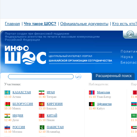
Главная
Что такое ШОС?
Официальные документы
Кто есть кто
Портал создан при финансовой поддержке
Федерального агентства по печати и массовым коммуникациям
Российской Федерации
Расширенный поиск
Участники:
Наблюдатели:
Пар
КАЗАХСТАН
ИРАН
Монголия
13:10
Астана
11:40
Тегеран
15:10
Улан-Батор
11:4
БЕЛОРУССИЯ
КИРГИЗИЯ
Афганистан
10:10
Минск
13:10
Бишкек
11:40
Кабул
12:1
ИНДИЯ
КИТАЙ
12:40
Дели
15:10
Пекин
11:1
РОССИЯ
ПАКИСТАН
11:10
Москва
12:10
Исламабад
11:1