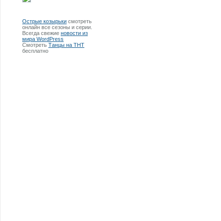
Острые козырьки
смотреть
онлайн все сезоны и серии.
Всегда свежие
новости из
мира WordPress
Смотреть
Танцы на ТНТ
бесплатно