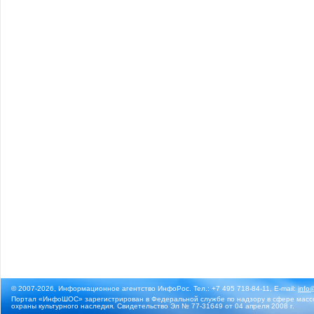
© 2007-2026, Информационное агентство ИнфоРос. Тел.: +7 495 718-84-11, E-mail:
info
Портал «ИнфоШОС» зарегистрирован в Федеральной службе по надзору в сфере массо
охраны культурного наследия. Свидетельство Эл № 77-31649 от 04 апреля 2008 г.