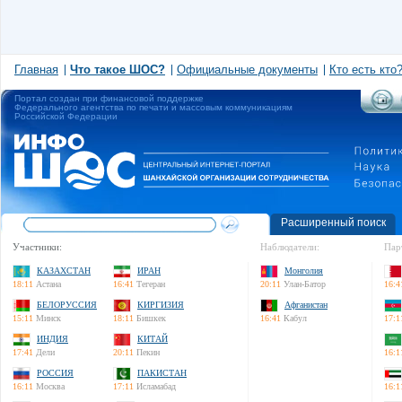
Главная
Что такое ШОС?
Официальные документы
Кто есть кто
Портал создан при финансовой поддержке
Федерального агентства по печати и массовым коммуникациям
Российской Федерации
Расширенный поиск
Участники:
Наблюдатели:
Пар
КАЗАХСТАН
ИРАН
Монголия
18:11
Астана
16:41
Тегеран
20:11
Улан-Батор
16:4
БЕЛОРУССИЯ
КИРГИЗИЯ
Афганистан
15:11
Минск
18:11
Бишкек
16:41
Кабул
17:1
ИНДИЯ
КИТАЙ
17:41
Дели
20:11
Пекин
16:1
РОССИЯ
ПАКИСТАН
16:11
Москва
17:11
Исламабад
16:1