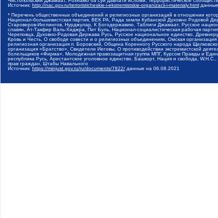
Чистопольский Джамаат, Рохнамо ба суи давлати исломи, Террористическое сообщест
Источник:
http://nac.gov.ru/terroristicheskie-i-ekstremistskie-organizacii-i-materialy.html
данные
* Перечень общественных объединений и религиозных организаций в отношении котор
Национал-большевистская партия, ВЕК РА, Рада земли Кубанской Духовно Родовой Де
Староверов-Инглингов, Нурджулар, К Богодержавию, Таблиги Джамаат, Русское наци
славян, Ат-Такфир Валь-Хиджра, Пит Буль, Национал-социалистическая рабочая парт
Череповца, Духовно-Родовая Держава Русь, Русское национальное единство, Древнер
Кровь и Честь, О свободе совести и о религиозных объединениях, Омская организаци
религиозная организация п. Боровский, Община Коренного Русского народа Щелковског
организация «Братство», Свидетели Иеговы, О противодействии экстремистской деяте
болельщиков «Фирма», Молодежная правозащитная группа МПГ, Курсом Правды и Единен
республика Русь, Арестантское уголовное единство, Башкорт, Нация и свобода, W.H.С
прав граждан, Штабы Навального
Источник:
https://minjust.gov.ru/ru/documents/7822/
данные на
06.08.2021