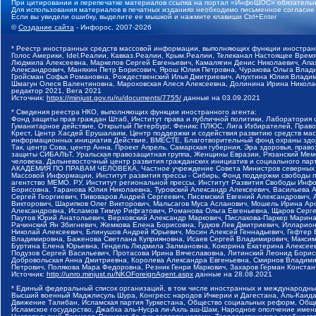
При цитировании и перепечатке материалов ссылка на портал «ИнфоШОС» обязательн
Для использования материалов в печатных изданиях необходимо письменное согласие
Если вы увидели ошибку, выделите ее мышкой и нажмите клавиши Ctrl+Enter
©
Создание сайта
- Инфорос, 2007-2026
* Реестр иностранных средств массовой информации, выполняющих функции иностранн
Голос Америки, Idel.Реалии, Кавказ.Реалии, Крым.Реалии, Телеканал Настоящее Время
Людмила Алексеевна, Маркелов Сергей Евгеньевич, Камалягин Денис Николаевич, Апах
Александрович, Маняхин Петр Борисович, Ярош Юлия Петровна, Чуракова Ольга Влади
Гройсман Софья Романовна, Рождественский Илья Дмитриевич, Апухтина Юлия Владимир
Шмагун Олеся Валентиновна, Мароховская Алеся Алексеевна, Долинина Ирина Никола
редактор 2021, Вега 2021
Источник:
https://minjust.gov.ru/ru/documents/7755/
данные на
03.09.2021
* Сведения реестра НКО, выполняющих функции иностранного агента:
Фонд защиты прав граждан Штаб, Институт права и публичной политики, Лаборатория
Гуманитарное действие, Открытый Петербург, Феникс ПЛЮС, Лига Избирателей, Правов
Крест, Центр Хасдей Ерушалаим, Центр поддержки и содействия развитию средств мас
информационных инициатив Действие, ВМЕСТЕ, Благотворительный фонд охраны здоров
Так, центр Сова, центр Анна, Проект Апрель, Самарская губерния, Эра здоровья, пр
защиты СИБАЛЬТ, Уральская правозащитная группа, Женщины Евразии, Рязанский Мемо
человека, Дальневосточный центр развития гражданских инициатив и социального пар
АКАДЕМИЯ ПО ПРАВАМ ЧЕЛОВЕКА, Частное учреждение Совета Министров северных стр
Массовой Информации, Институт развития прессы - Сибирь, Фонд поддержки свободы 
агентство МЕМО. РУ, Институт региональной прессы, Институт Развития Свободы Инф
Борисовна, Таранова Юлия Николаевна, Туровский Александр Алексеевич, Васильева 
Сергей Георгиевич, Пивоваров Андрей Сергеевич, Писемский Евгений Александрович,
Викторович, Шарипков Олег Викторович, Мальсагов Муса Асланович, Мошель Ирина Ар
Александровна, Исламов Тимур Рифгатович, Романова Ольга Евгеньевна, Щаров Серг
Паутов Юрий Анатольевич, Верховский Александр Маркович, Пислакова-Паркер Марина
Рачинский Ян Збигневич, Жемкова Елена Борисовна, Гудков Лев Дмитриевич, Иллари
Николай Алексеевич, Блинушов Андрей Юрьевич, Мосин Алексей Геннадьевич, Гефтер
Владимировна, Баженова Светлана Куприяновна, Исаев Сергей Владимирович, Максим
Буртина Елена Юрьевна, Гендель Людмила Залмановна, Кокорина Екатерина Алексеев
Подузов Сергей Васильевич, Протасова Ирина Вячеславовна, Литинский Леонид Борис
Добровольская Анна Дмитриевна, Королева Александра Евгеньевна, Смирнов Владими
Петрович, Полякова Мара Федоровна, Резник Генри Маркович, Захаров Герман Конста
Источник:
http://unro.minjust.ru/NKOForeignAgent.aspx
данные на
28.08.2021
* Единый федеральный список организаций, в том числе иностранных и международны
Высший военный Маджлисуль Шура, Конгресс народов Ичкерии и Дагестана, Аль-Каида, 
Движение Талибан, Исламская партия Туркестана, Общество социальных реформ, Общес
Исламское государство, Джабха аль-Нусра ли-Ахль аш-Шам, Народное ополчение имен