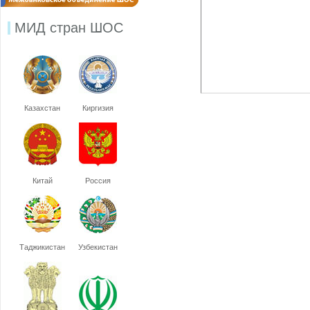
МИД стран ШОС
Казахстан
Киргизия
Китай
Россия
Таджикистан
Узбекистан