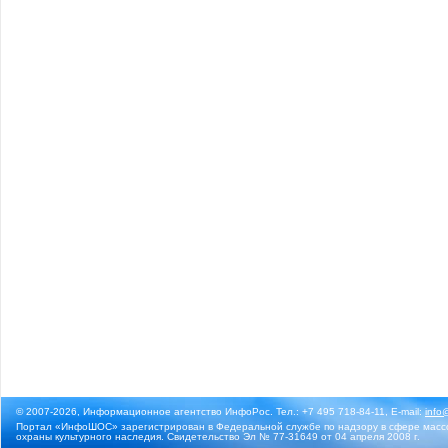
© 2007-2026, Информационное агентство ИнфоРос. Тел.: +7 495 718-84-11, E-mail:
info
Портал «ИнфоШОС» зарегистрирован в Федеральной службе по надзору в сфере массо
охраны культурного наследия. Свидетельство Эл № 77-31649 от 04 апреля 2008 г.