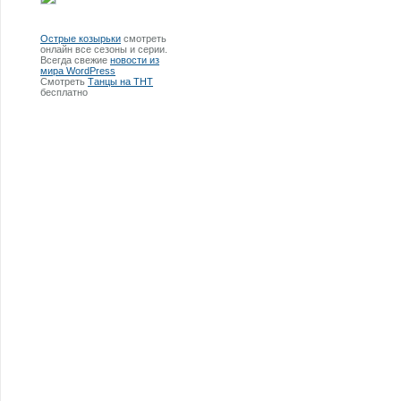
Острые козырьки
смотреть
онлайн все сезоны и серии.
Всегда свежие
новости из
мира WordPress
Смотреть
Танцы на ТНТ
бесплатно