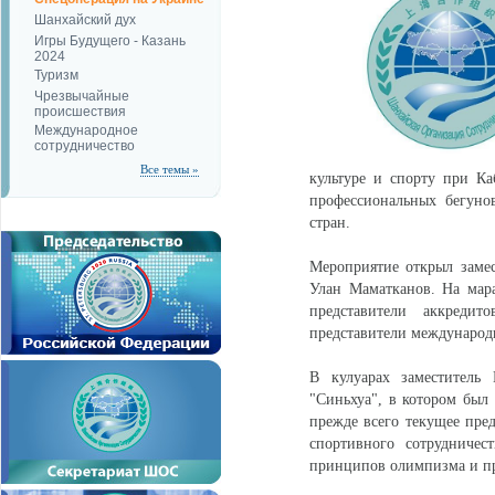
Шанхайский дух
Игры Будущего - Казань
2024
Туризм
Чрезвычайные
происшествия
Международное
сотрудничество
Все темы »
культуре и спорту при К
профессиональных бегуно
стран.
Мероприятие открыл заме
Улан Маматканов. На мар
представители аккреди
представители международ
В кулуарах заместитель
"Синьхуа", в котором был 
прежде всего текущее пре
спортивного сотрудничес
принципов олимпизма и пр