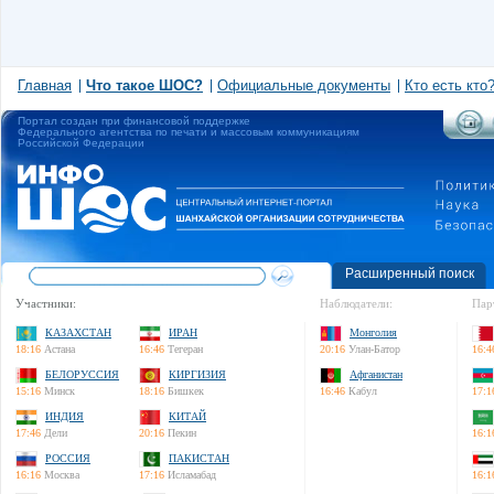
Главная
Что такое ШОС?
Официальные документы
Кто есть кто
Портал создан при финансовой поддержке
Федерального агентства по печати и массовым коммуникациям
Российской Федерации
Расширенный поиск
Участники:
Наблюдатели:
Пар
КАЗАХСТАН
ИРАН
Монголия
18:16
Астана
16:46
Тегеран
20:16
Улан-Батор
16:4
БЕЛОРУССИЯ
КИРГИЗИЯ
Афганистан
15:16
Минск
18:16
Бишкек
16:46
Кабул
17:1
ИНДИЯ
КИТАЙ
17:46
Дели
20:16
Пекин
16:1
РОССИЯ
ПАКИСТАН
16:16
Москва
17:16
Исламабад
16:1