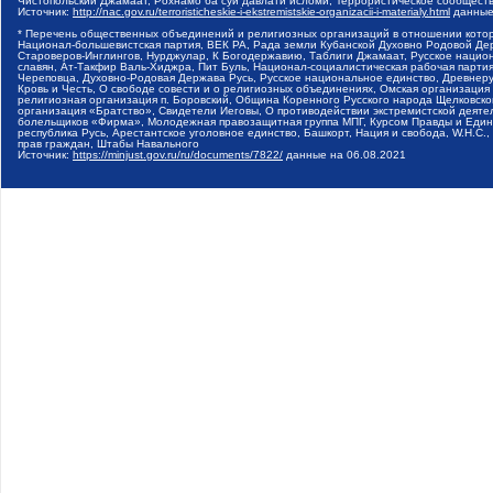
Чистопольский Джамаат, Рохнамо ба суи давлати исломи, Террористическое сообщест
Источник:
http://nac.gov.ru/terroristicheskie-i-ekstremistskie-organizacii-i-materialy.html
данные
* Перечень общественных объединений и религиозных организаций в отношении котор
Национал-большевистская партия, ВЕК РА, Рада земли Кубанской Духовно Родовой Де
Староверов-Инглингов, Нурджулар, К Богодержавию, Таблиги Джамаат, Русское наци
славян, Ат-Такфир Валь-Хиджра, Пит Буль, Национал-социалистическая рабочая парт
Череповца, Духовно-Родовая Держава Русь, Русское национальное единство, Древнер
Кровь и Честь, О свободе совести и о религиозных объединениях, Омская организаци
религиозная организация п. Боровский, Община Коренного Русского народа Щелковског
организация «Братство», Свидетели Иеговы, О противодействии экстремистской деяте
болельщиков «Фирма», Молодежная правозащитная группа МПГ, Курсом Правды и Единен
республика Русь, Арестантское уголовное единство, Башкорт, Нация и свобода, W.H.С
прав граждан, Штабы Навального
Источник:
https://minjust.gov.ru/ru/documents/7822/
данные на
06.08.2021