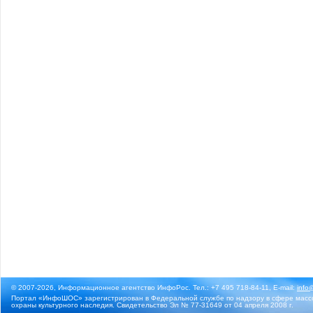
© 2007-2026, Информационное агентство ИнфоРос. Тел.: +7 495 718-84-11, E-mail:
info
Портал «ИнфоШОС» зарегистрирован в Федеральной службе по надзору в сфере массо
охраны культурного наследия. Свидетельство Эл № 77-31649 от 04 апреля 2008 г.