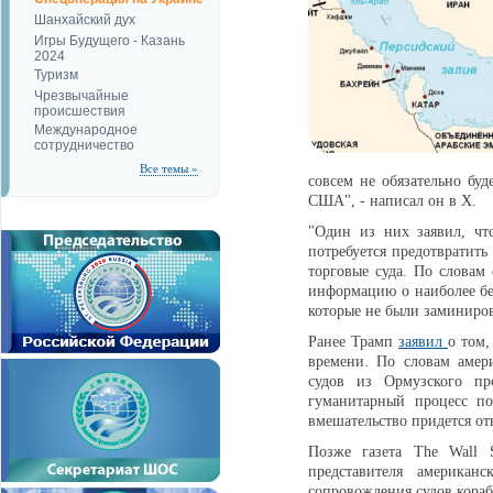
Шанхайский дух
Игры Будущего - Казань
2024
Туризм
Чрезвычайные
происшествия
Международное
сотрудничество
Все темы »
совсем не обязательно бу
США", - написал он в X.
"Один из них заявил, чт
потребуется предотвратит
торговые суда. По слова
информацию о наиболее бе
которые не были заминиро
Ранее Трамп
заявил
о том
времени. По словам амери
судов из Ормузского пр
гуманитарный процесс по
вмешательство придется о
Позже газета The Wall S
представителя американ
сопровождения судов кор