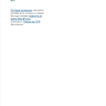
Острые козырьки
смотреть
онлайн все сезоны и серии.
Всегда свежие
новости из
мира WordPress
Смотреть
Танцы на ТНТ
бесплатно