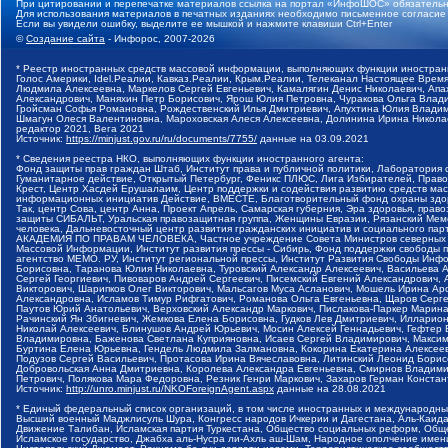
При цитировании и перепечатке материалов ссылка на портал «ИнфоШОС» обязательн
Для использования материалов в печатных изданиях необходимо письменное согласие
Если вы увидели ошибку, выделите ее мышкой и нажмите клавиши Ctrl+Enter
©
Создание сайта
- Инфорос, 2007-2026
* Реестр иностранных средств массовой информации, выполняющих функции иностранн
Голос Америки, Idel.Реалии, Кавказ.Реалии, Крым.Реалии, Телеканал Настоящее Время
Людмила Алексеевна, Маркелов Сергей Евгеньевич, Камалягин Денис Николаевич, Апах
Александрович, Маняхин Петр Борисович, Ярош Юлия Петровна, Чуракова Ольга Влади
Гройсман Софья Романовна, Рождественский Илья Дмитриевич, Апухтина Юлия Владимир
Шмагун Олеся Валентиновна, Мароховская Алеся Алексеевна, Долинина Ирина Никола
редактор 2021, Вега 2021
Источник:
https://minjust.gov.ru/ru/documents/7755/
данные на
03.09.2021
* Сведения реестра НКО, выполняющих функции иностранного агента:
Фонд защиты прав граждан Штаб, Институт права и публичной политики, Лаборатория
Гуманитарное действие, Открытый Петербург, Феникс ПЛЮС, Лига Избирателей, Правов
Крест, Центр Хасдей Ерушалаим, Центр поддержки и содействия развитию средств мас
информационных инициатив Действие, ВМЕСТЕ, Благотворительный фонд охраны здоров
Так, центр Сова, центр Анна, Проект Апрель, Самарская губерния, Эра здоровья, пр
защиты СИБАЛЬТ, Уральская правозащитная группа, Женщины Евразии, Рязанский Мемо
человека, Дальневосточный центр развития гражданских инициатив и социального пар
АКАДЕМИЯ ПО ПРАВАМ ЧЕЛОВЕКА, Частное учреждение Совета Министров северных стр
Массовой Информации, Институт развития прессы - Сибирь, Фонд поддержки свободы 
агентство МЕМО. РУ, Институт региональной прессы, Институт Развития Свободы Инф
Борисовна, Таранова Юлия Николаевна, Туровский Александр Алексеевич, Васильева 
Сергей Георгиевич, Пивоваров Андрей Сергеевич, Писемский Евгений Александрович,
Викторович, Шарипков Олег Викторович, Мальсагов Муса Асланович, Мошель Ирина Ар
Александровна, Исламов Тимур Рифгатович, Романова Ольга Евгеньевна, Щаров Серг
Паутов Юрий Анатольевич, Верховский Александр Маркович, Пислакова-Паркер Марина
Рачинский Ян Збигневич, Жемкова Елена Борисовна, Гудков Лев Дмитриевич, Иллари
Николай Алексеевич, Блинушов Андрей Юрьевич, Мосин Алексей Геннадьевич, Гефтер
Владимировна, Баженова Светлана Куприяновна, Исаев Сергей Владимирович, Максим
Буртина Елена Юрьевна, Гендель Людмила Залмановна, Кокорина Екатерина Алексеев
Подузов Сергей Васильевич, Протасова Ирина Вячеславовна, Литинский Леонид Борис
Добровольская Анна Дмитриевна, Королева Александра Евгеньевна, Смирнов Владими
Петрович, Полякова Мара Федоровна, Резник Генри Маркович, Захаров Герман Конста
Источник:
http://unro.minjust.ru/NKOForeignAgent.aspx
данные на
28.08.2021
* Единый федеральный список организаций, в том числе иностранных и международны
Высший военный Маджлисуль Шура, Конгресс народов Ичкерии и Дагестана, Аль-Каида, 
Движение Талибан, Исламская партия Туркестана, Общество социальных реформ, Общес
Исламское государство, Джабха аль-Нусра ли-Ахль аш-Шам, Народное ополчение имен