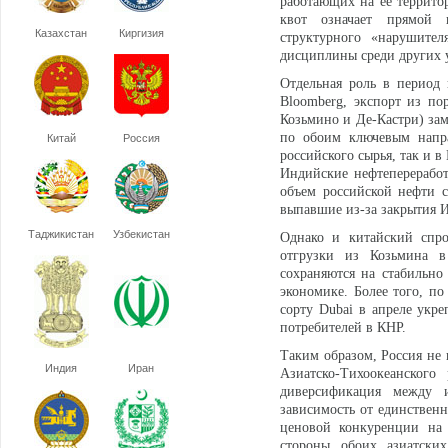
работающих на ее территор
квот означает прямой 
Казахстан
Киргизия
структурного «нарушител
дисциплины среди других у
Отдельная роль в период 
Bloomberg, экспорт из по
Козьмино и Де-Кастри) зам
по обоим ключевым напр
Китай
Россия
российского сырья, так и в
Индийские нефтепереработ
объем российской нефти с
выпавшие из-за закрытия 
Таджикистан
Узбекистан
Однако и китайский спро
отгрузки из Козьмина в
сохраняются на стабильно
экономике. Более того, п
сорту Dubai в апреле укре
потребителей в КНР.
Таким образом, Россия не 
Индия
Иран
Азиатско-Тихоокеанского
диверсификация между 
зависимость от единственн
ценовой конкуренции на 
стороны обоих азиатских