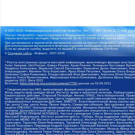
© 2007-2026, Информационное агентство ИнфоРос. Тел.: +7 495 718-84-11, E-mail:
info
Портал «ИнфоШОС» зарегистрирован в Федеральной службе по надзору в сфере массо
охраны культурного наследия. Свидетельство Эл № 77-31649 от 04 апреля 2008 г.
При цитировании и перепечатке материалов ссылка на портал «ИнфоШОС» обязательн
Для использования материалов в печатных изданиях необходимо письменное согласие
Если вы увидели ошибку, выделите ее мышкой и нажмите клавиши Ctrl+Enter
©
Создание сайта
- Инфорос, 2007-2026
* Реестр иностранных средств массовой информации, выполняющих функции иностранн
Голос Америки, Idel.Реалии, Кавказ.Реалии, Крым.Реалии, Телеканал Настоящее Время
Людмила Алексеевна, Маркелов Сергей Евгеньевич, Камалягин Денис Николаевич, Апах
Александрович, Маняхин Петр Борисович, Ярош Юлия Петровна, Чуракова Ольга Влади
Гройсман Софья Романовна, Рождественский Илья Дмитриевич, Апухтина Юлия Владимир
Шмагун Олеся Валентиновна, Мароховская Алеся Алексеевна, Долинина Ирина Никола
редактор 2021, Вега 2021
Источник:
https://minjust.gov.ru/ru/documents/7755/
данные на
03.09.2021
* Сведения реестра НКО, выполняющих функции иностранного агента:
Фонд защиты прав граждан Штаб, Институт права и публичной политики, Лаборатория
Гуманитарное действие, Открытый Петербург, Феникс ПЛЮС, Лига Избирателей, Правов
Крест, Центр Хасдей Ерушалаим, Центр поддержки и содействия развитию средств мас
информационных инициатив Действие, ВМЕСТЕ, Благотворительный фонд охраны здоров
Так, центр Сова, центр Анна, Проект Апрель, Самарская губерния, Эра здоровья, пр
защиты СИБАЛЬТ, Уральская правозащитная группа, Женщины Евразии, Рязанский Мемо
человека, Дальневосточный центр развития гражданских инициатив и социального пар
АКАДЕМИЯ ПО ПРАВАМ ЧЕЛОВЕКА, Частное учреждение Совета Министров северных стр
Массовой Информации, Институт развития прессы - Сибирь, Фонд поддержки свободы 
агентство МЕМО. РУ, Институт региональной прессы, Институт Развития Свободы Инф
Борисовна, Таранова Юлия Николаевна, Туровский Александр Алексеевич, Васильева 
Сергей Георгиевич, Пивоваров Андрей Сергеевич, Писемский Евгений Александрович,
Викторович, Шарипков Олег Викторович, Мальсагов Муса Асланович, Мошель Ирина Ар
Александровна, Исламов Тимур Рифгатович, Романова Ольга Евгеньевна, Щаров Серг
Паутов Юрий Анатольевич, Верховский Александр Маркович, Пислакова-Паркер Марина