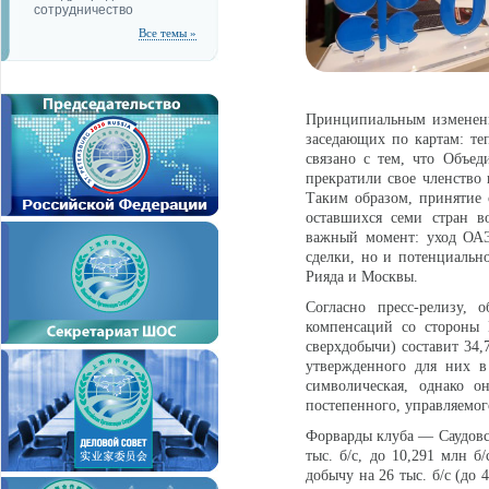
сотрудничество
Все темы »
Принципиальным изменение
заседающих по картам: теп
связано с тем, что Объе
прекратили свое членство
Таким образом, принятие 
оставшихся семи стран в
важный момент: уход ОАЭ
сделки, но и потенциально
Рияда и Москвы.
Согласно пресс-релизу,
компенсаций со стороны 
сверхдобычи) составит 34,
утвержденного для них в
символическая, однако 
постепенного, управляемог
Форварды клуба — Саудовск
тыс. б/с, до 10,291 млн б
добычу на 26 тыс. б/с (до 