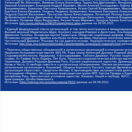
Рачинский Ян Збигневич, Жемкова Елена Борисовна, Гудков Лев Дмитриевич, Иллари
Николай Алексеевич, Блинушов Андрей Юрьевич, Мосин Алексей Геннадьевич, Гефтер
Владимировна, Баженова Светлана Куприяновна, Исаев Сергей Владимирович, Максим
Буртина Елена Юрьевна, Гендель Людмила Залмановна, Кокорина Екатерина Алексеев
Подузов Сергей Васильевич, Протасова Ирина Вячеславовна, Литинский Леонид Борис
Добровольская Анна Дмитриевна, Королева Александра Евгеньевна, Смирнов Владими
Петрович, Полякова Мара Федоровна, Резник Генри Маркович, Захаров Герман Конста
Источник:
http://unro.minjust.ru/NKOForeignAgent.aspx
данные на
28.08.2021
* Единый федеральный список организаций, в том числе иностранных и международны
Высший военный Маджлисуль Шура, Конгресс народов Ичкерии и Дагестана, Аль-Каида, 
Движение Талибан, Исламская партия Туркестана, Общество социальных реформ, Общес
Исламское государство, Джабха аль-Нусра ли-Ахль аш-Шам, Народное ополчение имен
Чистопольский Джамаат, Рохнамо ба суи давлати исломи, Террористическое сообщест
Источник:
http://nac.gov.ru/terroristicheskie-i-ekstremistskie-organizacii-i-materialy.html
данные
* Перечень общественных объединений и религиозных организаций в отношении котор
Национал-большевистская партия, ВЕК РА, Рада земли Кубанской Духовно Родовой Де
Староверов-Инглингов, Нурджулар, К Богодержавию, Таблиги Джамаат, Русское наци
славян, Ат-Такфир Валь-Хиджра, Пит Буль, Национал-социалистическая рабочая парт
Череповца, Духовно-Родовая Держава Русь, Русское национальное единство, Древнер
Кровь и Честь, О свободе совести и о религиозных объединениях, Омская организаци
религиозная организация п. Боровский, Община Коренного Русского народа Щелковског
организация «Братство», Свидетели Иеговы, О противодействии экстремистской деяте
болельщиков «Фирма», Молодежная правозащитная группа МПГ, Курсом Правды и Единен
республика Русь, Арестантское уголовное единство, Башкорт, Нация и свобода, W.H.С
прав граждан, Штабы Навального
Источник:
https://minjust.gov.ru/ru/documents/7822/
данные на
06.08.2021