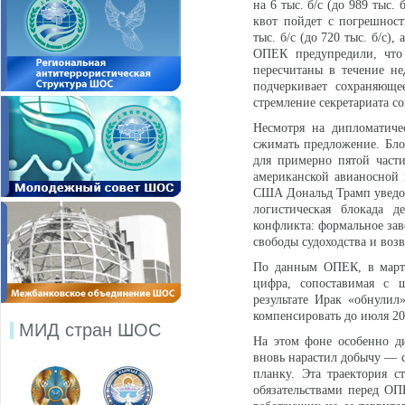
на 6 тыс. б/с (до 989 тыс
квот пойдет с погрешнос
тыс. б/с (до 720 тыс. б/с),
ОПЕК предупредили, что
пересчитаны в течение не
подчеркивает сохраняюще
стремление секретариата со
Несмотря на дипломатиче
сжимать предложение. Бло
для примерно пятой част
американской авианосной 
США Дональд Трамп уведом
логистическая блокада д
конфликта: формальное зав
свободы судоходства и воз
По данным ОПЕК, в марте
цифра, сопоставимая с 
результате Ирак «обнули
компенсировать до июля 20
МИД стран ШОС
На этом фоне особенно ди
вновь нарастил добычу — ср
планку. Эта траектория с
обязательствами перед О