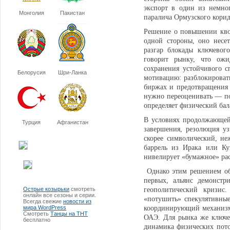
экспорт в один из немно
Монголия
Пакистан
паралича Ормузского корид
Решение о повышении квот
одной стороны, оно несе
разгар блокады ключевог
говорит рынку, что ожи
сохранения устойчивого с
Белорусия
Шри-Ланка
мотивацию: разблокировать
биржах и предотвращения 
нужно переоценивать — пок
определяет физический бал
В условиях продолжающейс
Турция
Афганистан
завершения, резолюция у
скорее символический, не
баррель из Ирака или Ку
нивелирует «бумажное» ра
Однако этим решением обн
первых, альянс демонстр
Острые козырьки
смотреть
геополитический кризис.
онлайн все сезоны и серии.
«потушить» спекулятивные
Всегда свежие
новости из
мира WordPress
координирующий механизм
Смотреть
Танцы на ТНТ
ОАЭ. Для рынка же ключе
бесплатно
динамика физических поток