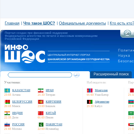
Главная
Что такое ШОС?
Официальные документы
Кто есть кто
Портал создан при финансовой поддержке
Федерального агентства по печати и массовым коммуникациям
Российской Федерации
Расширенный поиск
Участники:
Наблюдатели:
Пар
КАЗАХСТАН
ИРАН
Монголия
23:03
Астана
21:33
Тегеран
01:03
Улан-Батор
21:3
БЕЛОРУССИЯ
КИРГИЗИЯ
Афганистан
20:03
Минск
23:03
Бишкек
21:33
Кабул
22:0
ИНДИЯ
КИТАЙ
22:33
Дели
01:03
Пекин
21:0
РОССИЯ
ПАКИСТАН
21:03
Москва
22:03
Исламабад
21:0