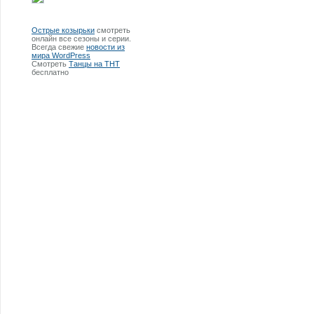
Острые козырьки
смотреть
онлайн все сезоны и серии.
Всегда свежие
новости из
мира WordPress
Смотреть
Танцы на ТНТ
бесплатно