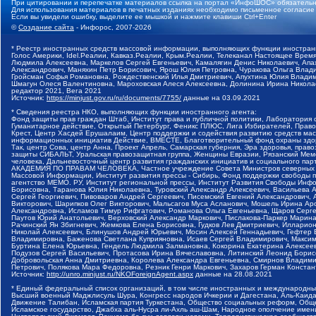
При цитировании и перепечатке материалов ссылка на портал «ИнфоШОС» обязательн
Для использования материалов в печатных изданиях необходимо письменное согласие
Если вы увидели ошибку, выделите ее мышкой и нажмите клавиши Ctrl+Enter
©
Создание сайта
- Инфорос, 2007-2026
* Реестр иностранных средств массовой информации, выполняющих функции иностранн
Голос Америки, Idel.Реалии, Кавказ.Реалии, Крым.Реалии, Телеканал Настоящее Время
Людмила Алексеевна, Маркелов Сергей Евгеньевич, Камалягин Денис Николаевич, Апах
Александрович, Маняхин Петр Борисович, Ярош Юлия Петровна, Чуракова Ольга Влади
Гройсман Софья Романовна, Рождественский Илья Дмитриевич, Апухтина Юлия Владимир
Шмагун Олеся Валентиновна, Мароховская Алеся Алексеевна, Долинина Ирина Никола
редактор 2021, Вега 2021
Источник:
https://minjust.gov.ru/ru/documents/7755/
данные на
03.09.2021
* Сведения реестра НКО, выполняющих функции иностранного агента:
Фонд защиты прав граждан Штаб, Институт права и публичной политики, Лаборатория
Гуманитарное действие, Открытый Петербург, Феникс ПЛЮС, Лига Избирателей, Правов
Крест, Центр Хасдей Ерушалаим, Центр поддержки и содействия развитию средств мас
информационных инициатив Действие, ВМЕСТЕ, Благотворительный фонд охраны здоров
Так, центр Сова, центр Анна, Проект Апрель, Самарская губерния, Эра здоровья, пр
защиты СИБАЛЬТ, Уральская правозащитная группа, Женщины Евразии, Рязанский Мемо
человека, Дальневосточный центр развития гражданских инициатив и социального пар
АКАДЕМИЯ ПО ПРАВАМ ЧЕЛОВЕКА, Частное учреждение Совета Министров северных стр
Массовой Информации, Институт развития прессы - Сибирь, Фонд поддержки свободы 
агентство МЕМО. РУ, Институт региональной прессы, Институт Развития Свободы Инф
Борисовна, Таранова Юлия Николаевна, Туровский Александр Алексеевич, Васильева 
Сергей Георгиевич, Пивоваров Андрей Сергеевич, Писемский Евгений Александрович,
Викторович, Шарипков Олег Викторович, Мальсагов Муса Асланович, Мошель Ирина Ар
Александровна, Исламов Тимур Рифгатович, Романова Ольга Евгеньевна, Щаров Серг
Паутов Юрий Анатольевич, Верховский Александр Маркович, Пислакова-Паркер Марина
Рачинский Ян Збигневич, Жемкова Елена Борисовна, Гудков Лев Дмитриевич, Иллари
Николай Алексеевич, Блинушов Андрей Юрьевич, Мосин Алексей Геннадьевич, Гефтер
Владимировна, Баженова Светлана Куприяновна, Исаев Сергей Владимирович, Максим
Буртина Елена Юрьевна, Гендель Людмила Залмановна, Кокорина Екатерина Алексеев
Подузов Сергей Васильевич, Протасова Ирина Вячеславовна, Литинский Леонид Борис
Добровольская Анна Дмитриевна, Королева Александра Евгеньевна, Смирнов Владими
Петрович, Полякова Мара Федоровна, Резник Генри Маркович, Захаров Герман Конста
Источник:
http://unro.minjust.ru/NKOForeignAgent.aspx
данные на
28.08.2021
* Единый федеральный список организаций, в том числе иностранных и международны
Высший военный Маджлисуль Шура, Конгресс народов Ичкерии и Дагестана, Аль-Каида, 
Движение Талибан, Исламская партия Туркестана, Общество социальных реформ, Общес
Исламское государство, Джабха аль-Нусра ли-Ахль аш-Шам, Народное ополчение имен