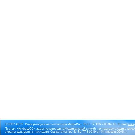
© 2007-2026, Информационное агентство ИнфоРос. Тел.: +7 495 718-84-11, E-mail:
info
Портал «ИнфоШОС» зарегистрирован в Федеральной службе по надзору в сфере массо
охраны культурного наследия. Свидетельство Эл № 77-31649 от 04 апреля 2008 г.