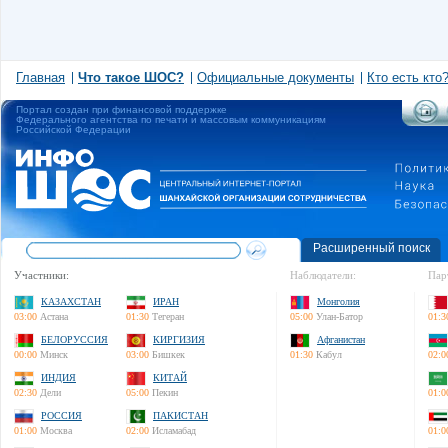
Главная
Что такое ШОС?
Официальные документы
Кто есть кто
Портал создан при финансовой поддержке
Федерального агентства по печати и массовым коммуникациям
Российской Федерации
Расширенный поиск
Участники:
Наблюдатели:
Пар
КАЗАХСТАН
ИРАН
Монголия
03:00
Астана
01:30
Тегеран
05:00
Улан-Батор
01:3
БЕЛОРУССИЯ
КИРГИЗИЯ
Афганистан
00:00
Минск
03:00
Бишкек
01:30
Кабул
02:0
ИНДИЯ
КИТАЙ
02:30
Дели
05:00
Пекин
01:0
РОССИЯ
ПАКИСТАН
01:00
Москва
02:00
Исламабад
01:0