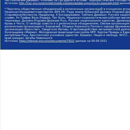
Чистопольский Джамаат, Рохнамо ба суи давлати исломи, Террористическое сообщест
Источник:
http://nac.gov.ru/terroristicheskie-i-ekstremistskie-organizacii-i-materialy.html
данные
* Перечень общественных объединений и религиозных организаций в отношении котор
Национал-большевистская партия, ВЕК РА, Рада земли Кубанской Духовно Родовой Де
Староверов-Инглингов, Нурджулар, К Богодержавию, Таблиги Джамаат, Русское наци
славян, Ат-Такфир Валь-Хиджра, Пит Буль, Национал-социалистическая рабочая парт
Череповца, Духовно-Родовая Держава Русь, Русское национальное единство, Древнер
Кровь и Честь, О свободе совести и о религиозных объединениях, Омская организаци
религиозная организация п. Боровский, Община Коренного Русского народа Щелковског
организация «Братство», Свидетели Иеговы, О противодействии экстремистской деяте
болельщиков «Фирма», Молодежная правозащитная группа МПГ, Курсом Правды и Единен
республика Русь, Арестантское уголовное единство, Башкорт, Нация и свобода, W.H.С
прав граждан, Штабы Навального
Источник:
https://minjust.gov.ru/ru/documents/7822/
данные на
06.08.2021