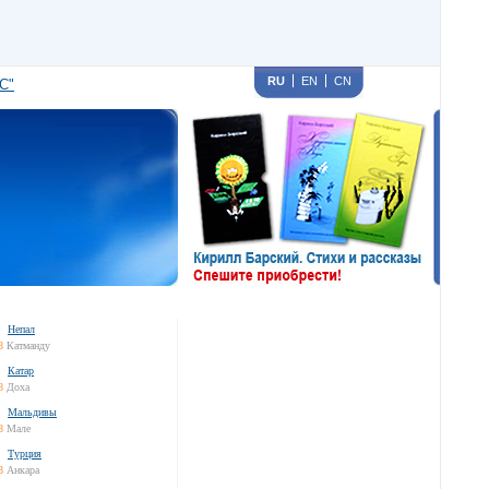
RU
EN
CN
С"
Непал
8
Катманду
Катар
8
Доха
Мальдивы
8
Мале
Турция
8
Анкара