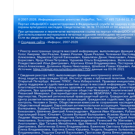
© 2007-2026, Информационное агентство ИнфоРос. Тел.: +7 495 718-84-11, E-
Портал «ИнфоШОС» зарегистрирован в Федеральной службе по надзору в сфе
охраны культурного наследия. Свидетельство Эл № 77-31649 от 04 апреля 200
При цитировании и перепечатке материалов ссылка на портал «ИнфоШОС» об
Для использования материалов в печатных изданиях необходимо письменное 
Если вы увидели ошибку, выделите ее мышкой и нажмите клавиши Ctrl+Enter
©
Создание сайта
- Инфорос, 2007-2026
* Реестр иностранных средств массовой информации, выполняющих функции 
Голос Америки, Idel.Реалии, Кавказ.Реалии, Крым.Реалии, Телеканал Настоя
Алексеевна, Маркелов Сергей Евгеньевич, Камалягин Денис Николаевич, Апах
Борисович, Ярош Юлия Петровна, Чуракова Ольга Владимировна, Железнова М
Рождественский Илья Дмитриевич, Апухтина Юлия Владимировна, Постернак Ал
Алеся Алексеевна, Долинина Ирина Николаевна, Шлейнов Роман Юрьевич, Ани
Источник:
https://minjust.gov.ru/ru/documents/7755/
данные на
03.09.2021
* Сведения реестра НКО, выполняющих функции иностранного агента:
Фонд защиты прав граждан Штаб, Институт права и публичной политики, Лаб
Открытый Петербург, Феникс ПЛЮС, Лига Избирателей, Правовая инициатива, 
Центр поддержки и содействия развитию средств массовой информации, Горя
Благотворительный фонд охраны здоровья и защиты прав граждан, Благотвори
губерния, Эра здоровья, правозащитное общество Мемориал, Аналитический 
Рязанский Мемориал, Екатеринбургское общество МЕМОРИАЛ, Институт прав ч
партнерства, Пермский региональный правозащитный центр, Гражданское де
Центр развития некоммерческих организаций, Гражданское содействие, Цент
контроль, Человек и Закон, Общественная комиссия по сохранению наследия
Общественный вердикт, Евразийская антимонопольная ассоциация, Чанышева 
Валерьевна, Бурдина Юлия Владимировна, Бойко Анатолий Николаевич, Гусев
Бекханович, Шевченко Дмитрий Александрович, Жданов Иван Юрьевич, Рубано
Каргалицкий Борис Юльевич, Созаев Валерий Валерьевич, Исакова Ирина Ал
Людевиг Марина Зариевна, Федотова Галина Анатольевна, Паутов Юрий Анато
Николаевна, Золотарева Екатерина Александровна, Рачинский Ян Збигневич
Анатольевич, Щур Татьяна Михайловна, Щур Николай Алексеевич, Блинушов 
Дмитриевна, Вититинова Елена Владимировна, Баженова Светлана Куприяновн
Елена Владимировна, Буртина Елена Юрьевна, Гендель Людмила Залмановна,
Владимировна, Подузов Сергей Васильевич, Протасова Ирина Вячеславовна, 