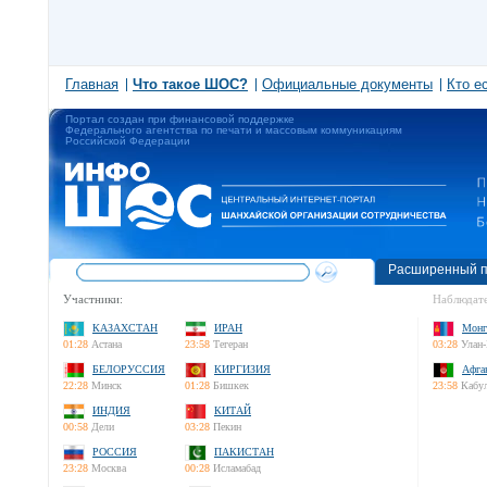
Главная
Что такое ШОС?
Официальные документы
Кто е
Портал создан при финансовой поддержке
Федерального агентства по печати и массовым коммуникациям
Российской Федерации
Расширенный п
Участники:
Наблюдате
КАЗАХСТАН
ИРАН
Монг
01:28
Астана
23:58
Тегеран
03:28
Улан-
БЕЛОРУССИЯ
КИРГИЗИЯ
Афга
22:28
Минск
01:28
Бишкек
23:58
Кабу
ИНДИЯ
КИТАЙ
00:58
Дели
03:28
Пекин
РОССИЯ
ПАКИСТАН
23:28
Москва
00:28
Исламабад