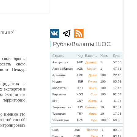
альше"
Рубль/Валюты ШОС
Страна
Код
Валюта
Ном.
Курс
 свои дроны
Австралия
AUD
Доллар
1
57.05
ровать свою
Азербайджан
AZN
Манат
1
47.61
анно Певкур
Армения
AMD
Драм
100
22.10
Индия
INR
Рупия
100
85.08
нцидентов с
Казахстан
KZT
Тенге
100
17.15
х экспертов в
ом Эстонии в
Киргизия
KGS
Сом
100
92.54
 территорию
КНР
CNY
Юань
1
11.97
Таджикистан
TJS
Сомони
10
87.61
то именно это
Турецкая
TRY
Лира
10
17.03
ростой способ
Узбекистан
UZS
Сум
10000
68.08
онтролировать
Cша
USD
Доллар
1
80.93
Eвропа
EUR
Евро
1
93.19