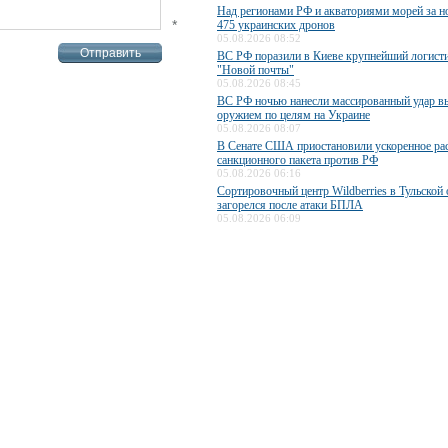
Над регионами РФ и акваториями морей за н
*
475 украинских дронов
05.08.2026 08:52
ВС РФ поразили в Киеве крупнейший логисти
"Новой почты"
05.08.2026 08:45
ВС РФ ночью нанесли массированный удар 
оружием по целям на Украине
05.08.2026 08:07
В Сенате США приостановили ускоренное ра
санкционного пакета против РФ
05.08.2026 06:16
Сортировочный центр Wildberries в Тульской 
загорелся после атаки БПЛА
05.08.2026 06:09