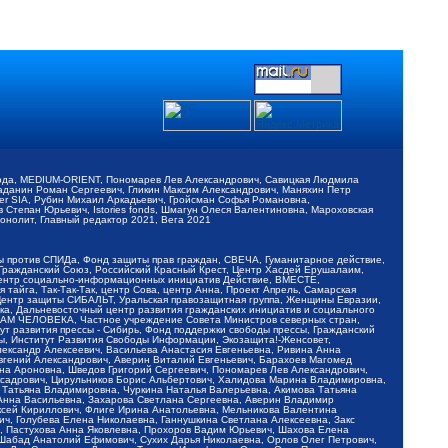
обода, MEDIUM-ORIENT, Пономарев Лев Александрович, Савицкая Людмила
Баданин Роман Сергеевич, Гликин Максим Александрович, Маняхин Петр
er SIA, Рубин Михаил Аркадьевич, Гройсман Софья Романовна,
Степан Юрьевич, Istories fonds, Шмагун Олеся Валентиновна, Мароховская
нолит, Главный редактор 2021, Вега 2021
Мы против СПИДа, Фонд защиты прав граждан, СВЕЧА, Гуманитарное действие,
 Гражданский Союз, Российский Красный Крест, Центр Хасдей Ерушалаим,
 Центр социально-информационных инициатив Действие, ВМЕСТЕ,
айга, Так-Так-Так, центр Сова, центр Анна, Проект Апрель, Самарская
Центр защиты СИБАЛЬТ, Уральская правозащитная группа, Женщины Евразии,
ка, Дальневосточный центр развития гражданских инициатив и социального
АВАМ ЧЕЛОВЕКА, Частное учреждение Совета Министров северных стран,
т развития прессы - Сибирь, Фонд поддержки свободы прессы, Гражданский
ы, Институт Развития Свободы Информации, Экозащита!-Женсовет,
ександр Алексеевич, Васильева Анастасия Евгеньевна, Ривина Анна
вгений Александрович, Аверин Виталий Евгеньевич, Барахоев Магомед
на Ароновна, Шведов Григорий Сергеевич, Пономарев Лев Александрович,
ксадрович, Цирульников Борис Альбертович, Халидова Марина Владимировна,
 Татьяна Владимировна, Чуркина Наталья Валерьевна, Акимова Татьяна
 Анна Васильевна, Захарова Светлана Сергеевна, Аверин Владимир
ксей Кириллович, Флиге Ирина Анатольевна, Мельникова Валентина
, Голубева Елена Николаевна, Ганнушкина Светлана Алексеевна, Закс
, Пастухова Анна Яковлевна, Прохоров Вадим Юрьевич, Шахова Елена
 Шабад Анатолий Ефимович, Сухих Дарья Николаевна, Орлов Олег Петрович,