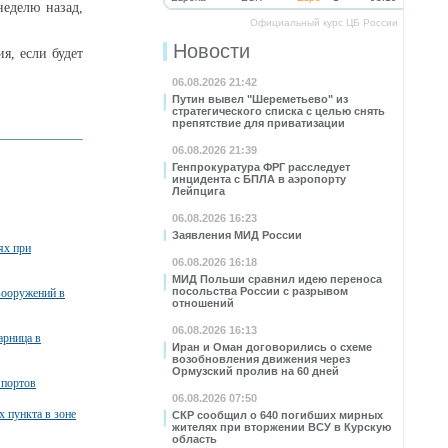
еделю назад,
Официальный курс ЦБ России
Новости
я, если будет
06.08.2026 21:42
Путин вывел "Шереметьево" из
стратегического списка с целью снять
препятствие для приватизации
06.08.2026 21:39
Генпрокуратура ФРГ расследует
инцидента с БПЛА в аэропорту
Лейпцига
06.08.2026 16:23
Заявления МИД России
ях при
06.08.2026 16:18
МИД Польши сравнил идею переноса
посольства России с разрывом
вооружений в
отношений
06.08.2026 16:13
арница в
Иран и Оман договорились о схеме
возобновления движения через
Ормузский пролив на 60 дней
 портов
06.08.2026 07:50
х пункта в зоне
СКР сообщил о 640 погибших мирных
жителях при вторжении ВСУ в Курскую
область