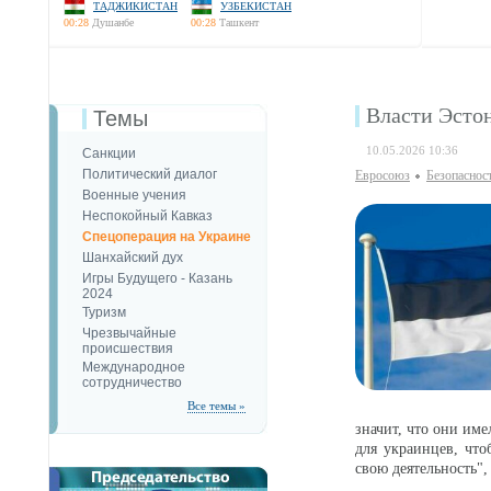
ТАДЖИКИСТАН
УЗБЕКИСТАН
00:28
Душанбе
00:28
Ташкент
Власти Эстон
Темы
10.05.2026 10:36
Санкции
Политический диалог
Евросоюз
Безопаcнос
Военные учения
Неспокойный Кавказ
Спецоперация на Украине
Шанхайский дух
Игры Будущего - Казань
2024
Туризм
Чрезвычайные
происшествия
Международное
сотрудничество
Все темы »
значит, что они име
для украинцев, что
свою деятельность",