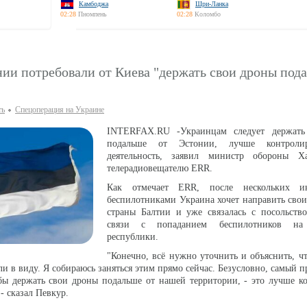
Камбоджа
Шри-Ланка
02:28
Пномпень
02:28
Коломбо
ии потребовали от Киева "держать свои дроны под
ть
Спецоперация на Украине
INTERFAX.RU -Украинцам следует держать
подальше от Эстонии, лучше контроли
деятельность, заявил министр обороны Х
телерадиовещателю ERR.
Как отмечает ERR, после нескольких и
беспилотниками Украина хочет направить свои
страны Балтии и уже связалась с посольств
связи с попаданием беспилотников на
республики.
"Конечно, всё нужно уточнить и объяснить, ч
ли в виду. Я собираюсь заняться этим прямо сейчас. Безусловно, самый п
бы держать свои дроны подальше от нашей территории, - это лучше к
 - сказал Певкур.