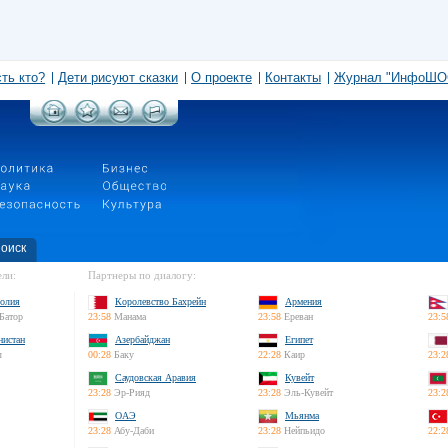
сть кто?
Дети рисуют сказки
О проекте
Контакты
Журнал "ИнфоШО
оиск
ли:
Партнеры по диалогу:
олия
Королевство Бахрейн
Армения
Батор
23:58
Манама
23:58
Ереван
23:5
нистан
Азербайджан
Египет
л
00:28
Баку
22:28
Каир
23:2
Саудовская Аравия
Кувейт
23:28
Эр-Рияд
23:28
Эль-Кувейт
23:2
ОАЭ
Мьянма
23:28
Абу-Даби
23:28
Нейпьидо
22:2