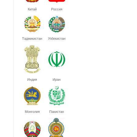
Китай
Россия
Таджикистан
Узбекистан
Индия
Иран
Монголия
Пакистан