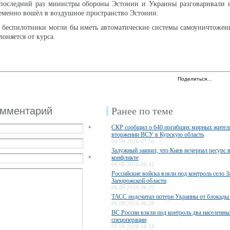
 последний раз министры обороны Эстонии и Украины разговаривали н
ременно вошёл в воздушное пространство Эстонии.
 беспилотники могли бы иметь автоматические системы самоуничтожени
лоняется от курса.
Поделиться…
омментарий
Ранее по теме
СКР сообщил о 640 погибших мирных жител
*
вторжении ВСУ в Курскую область
06.08.2026 07:50
Залужный заявил, что Киев исчерпал ресурс 
*
конфликте
06.08.2026 06:42
Российские войска взяли под контроль село З
Запорожской области
06.08.2026 06:32
ТАСС подсчитал потери Украины от блокады
06.08.2026 06:28
ВС России взяли под контроль два населенны
спецоперации
05.08.2026 16:58