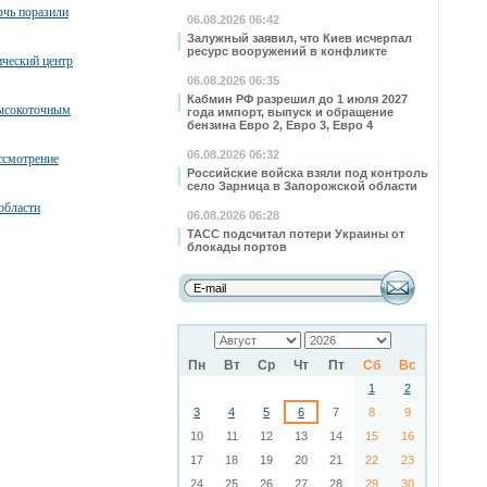
очь поразили
06.08.2026 06:42
Залужный заявил, что Киев исчерпал
ресурс вооружений в конфликте
ческий центр
06.08.2026 06:35
Кабмин РФ разрешил до 1 июля 2027
высокоточным
года импорт, выпуск и обращение
бензина Евро 2, Евро 3, Евро 4
06.08.2026 06:32
ссмотрение
Российские войска взяли под контроль
село Зарница в Запорожской области
области
06.08.2026 06:28
ТАСС подсчитал потери Украины от
блокады портов
Пн
Вт
Ср
Чт
Пт
Сб
Вс
1
2
3
4
5
6
7
8
9
10
11
12
13
14
15
16
17
18
19
20
21
22
23
24
25
26
27
28
29
30