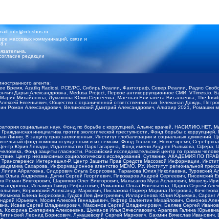
mail:
info@infoshos.ru
ре массовых коммуникаций, связи и
8 г.
язательна.
согласие редакции
иностранного агента:
щее Время, Azatliq Radiosi, PCE/PC, Сибирь.Реалии, Фактограф, Север.Реалии, Радио Св
ончич Дарья Александровна, Medusa Project, Первое антикоррупционное СМИ, VTimes.io, 
ария Михайловна, Лукьянова Юлия Сергеевна, Маетная Елизавета Витальевна, The Insid
ексей Евгеньевич, Общество с ограниченной ответственностью Телеканал Дождь, Петров 
н Роман Александрович, Великовский Дмитрий Александрович, Альтаир 2021, Ромашки мо
оратория социальных наук, Фонд по борьбе с коррупцией, Альянс врачей, НАСИЛИЮ.НЕТ, 
Гражданская инициатива против экологической преступности, Фонд борьбы с коррупцией,
чая Линия, В защиту прав заключенных, Институт глобализации и социальных движений,
тельный фонд помощи осужденным и их семьям, Фонд Тольятти, Новое время, Серебряная т
Центр Юрия Левады, Издательство Парк Гагарина, Фонд имени Андрея Рылькова, Сфера, 
еловека, Фонд защиты гласности, Российский исследовательский центр по правам челове
йствие, Центр независимых социологических исследований, Сутяжник, АКАДЕМИЯ ПО ПР
р Трансперенси Интернешнл-Р, Центр Защиты Прав Средств Массовой Информации, Институ
 академика Сахарова, Информационное агентство МЕМО. РУ, Институт региональной пресс
Лилия Айратовна, Сидорович Ольга Борисовна, Таранова Юлия Николаевна, Туровский Ал
а Ольга Андреевна, Дугин Сергей Георгиевич, Пивоваров Андрей Сергеевич, Писемский Е
в Роман Викторович, Шарипков Олег Викторович, Мальсагов Муса Асланович, Мошель Ири
ександровна, Исламов Тимур Рифгатович, Романова Ольга Евгеньевна, Щаров Сергей Але
льевич, Верховский Александр Маркович, Пислакова-Паркер Марина Петровна, Кочеткова
, Жемкова Елена Борисовна, Гудков Лев Дмитриевич, Илларионова Юлия Юрьевна, Саранг
Андрей Юрьевич, Мосин Алексей Геннадьевич, Гефтер Валентин Михайлович, Симонов Але
а, Исаев Сергей Владимирович, Максимов Сергей Владимирович, Беляев Сергей Иванович
 Кокорина Екатерина Алексеевна, Шуманов Илья Вячеславович, Арапова Галина Юрьевна
Литинский Леонид Борисович, Лукашевский Сергей Маркович, Бахмин Вячеслав Иванович,