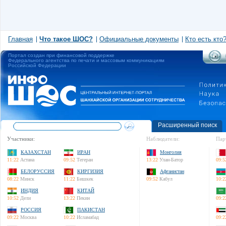
Главная
Что такое ШОС?
Официальные документы
Кто есть кто
Портал создан при финансовой поддержке
Федерального агентства по печати и массовым коммуникациям
Российской Федерации
Расширенный поиск
Участники:
Наблюдатели:
Пар
КАЗАХСТАН
ИРАН
Монголия
11:22
Астана
09:52
Тегеран
13:22
Улан-Батор
09:5
БЕЛОРУССИЯ
КИРГИЗИЯ
Афганистан
08:22
Минск
11:22
Бишкек
09:52
Кабул
10:2
ИНДИЯ
КИТАЙ
10:52
Дели
13:22
Пекин
09:2
РОССИЯ
ПАКИСТАН
09:22
Москва
10:22
Исламабад
09:2