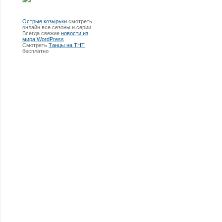
Острые козырьки
смотреть
онлайн все сезоны и серии.
Всегда свежие
новости из
мира WordPress
Смотреть
Танцы на ТНТ
бесплатно