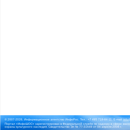
© 2007-2026, Информационное агентство ИнфоРос. Тел.: +7 495 718-84-11, E-mail:
info
Портал «ИнфоШОС» зарегистрирован в Федеральной службе по надзору в сфере массо
охраны культурного наследия. Свидетельство Эл № 77-31649 от 04 апреля 2008 г.