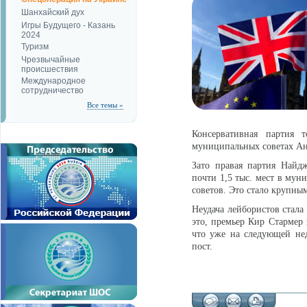
Шанхайский дух
Игры Будущего - Казань
2024
Туризм
Чрезвычайные
происшествия
Международное
сотрудничество
Все темы »
Консервативная партия 
муниципальных советах Анг
Зато правая партия Найд
почти 1,5 тыс. мест в мун
советов. Это стало крупны
Неудача лейбористов стала
это, премьер Кир Стармер 
что уже на следующей нед
пост.