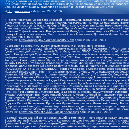
При цитировании и перепечатке материалов ссылка на портал «ИнфоШОС» обязательн
Для использования материалов в печатных изданиях необходимо письменное согласие
Если вы увидели ошибку, выделите ее мышкой и нажмите клавиши Ctrl+Enter
©
Создание сайта
- Инфорос, 2007-2026
* Реестр иностранных средств массовой информации, выполняющих функции иностранн
Голос Америки, Idel.Реалии, Кавказ.Реалии, Крым.Реалии, Телеканал Настоящее Время
Людмила Алексеевна, Маркелов Сергей Евгеньевич, Камалягин Денис Николаевич, Апах
Александрович, Маняхин Петр Борисович, Ярош Юлия Петровна, Чуракова Ольга Влади
Гройсман Софья Романовна, Рождественский Илья Дмитриевич, Апухтина Юлия Владимир
Шмагун Олеся Валентиновна, Мароховская Алеся Алексеевна, Долинина Ирина Никола
редактор 2021, Вега 2021
Источник:
https://minjust.gov.ru/ru/documents/7755/
данные на
03.09.2021
* Сведения реестра НКО, выполняющих функции иностранного агента:
Фонд защиты прав граждан Штаб, Институт права и публичной политики, Лаборатория
Гуманитарное действие, Открытый Петербург, Феникс ПЛЮС, Лига Избирателей, Правов
Крест, Центр Хасдей Ерушалаим, Центр поддержки и содействия развитию средств мас
информационных инициатив Действие, ВМЕСТЕ, Благотворительный фонд охраны здоров
Так, центр Сова, центр Анна, Проект Апрель, Самарская губерния, Эра здоровья, пр
защиты СИБАЛЬТ, Уральская правозащитная группа, Женщины Евразии, Рязанский Мемо
человека, Дальневосточный центр развития гражданских инициатив и социального пар
АКАДЕМИЯ ПО ПРАВАМ ЧЕЛОВЕКА, Частное учреждение Совета Министров северных стр
Массовой Информации, Институт развития прессы - Сибирь, Фонд поддержки свободы 
агентство МЕМО. РУ, Институт региональной прессы, Институт Развития Свободы Инф
Борисовна, Таранова Юлия Николаевна, Туровский Александр Алексеевич, Васильева 
Сергей Георгиевич, Пивоваров Андрей Сергеевич, Писемский Евгений Александрович,
Викторович, Шарипков Олег Викторович, Мальсагов Муса Асланович, Мошель Ирина Ар
Александровна, Исламов Тимур Рифгатович, Романова Ольга Евгеньевна, Щаров Серг
Паутов Юрий Анатольевич, Верховский Александр Маркович, Пислакова-Паркер Марина
Рачинский Ян Збигневич, Жемкова Елена Борисовна, Гудков Лев Дмитриевич, Иллари
Николай Алексеевич, Блинушов Андрей Юрьевич, Мосин Алексей Геннадьевич, Гефтер
Владимировна, Баженова Светлана Куприяновна, Исаев Сергей Владимирович, Максим
Буртина Елена Юрьевна, Гендель Людмила Залмановна, Кокорина Екатерина Алексеев
Подузов Сергей Васильевич, Протасова Ирина Вячеславовна, Литинский Леонид Борис
Добровольская Анна Дмитриевна, Королева Александра Евгеньевна, Смирнов Владими
Петрович, Полякова Мара Федоровна, Резник Генри Маркович, Захаров Герман Конста
Источник:
http://unro.minjust.ru/NKOForeignAgent.aspx
данные на
28.08.2021
* Единый федеральный список организаций, в том числе иностранных и международны
Высший военный Маджлисуль Шура, Конгресс народов Ичкерии и Дагестана, Аль-Каида, 
Движение Талибан, Исламская партия Туркестана, Общество социальных реформ, Общес
Исламское государство, Джабха аль-Нусра ли-Ахль аш-Шам, Народное ополчение имен