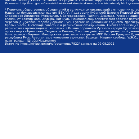
Чистопольский Джамаат, Рохнамо ба суи давлати исломи, Террористическое сообщест
Источник:
http://nac.gov.ru/terroristicheskie-i-ekstremistskie-organizacii-i-materialy.html
данные
* Перечень общественных объединений и религиозных организаций в отношении котор
Национал-большевистская партия, ВЕК РА, Рада земли Кубанской Духовно Родовой Де
Староверов-Инглингов, Нурджулар, К Богодержавию, Таблиги Джамаат, Русское наци
славян, Ат-Такфир Валь-Хиджра, Пит Буль, Национал-социалистическая рабочая парт
Череповца, Духовно-Родовая Держава Русь, Русское национальное единство, Древнер
Кровь и Честь, О свободе совести и о религиозных объединениях, Омская организаци
религиозная организация п. Боровский, Община Коренного Русского народа Щелковског
организация «Братство», Свидетели Иеговы, О противодействии экстремистской деяте
болельщиков «Фирма», Молодежная правозащитная группа МПГ, Курсом Правды и Единен
республика Русь, Арестантское уголовное единство, Башкорт, Нация и свобода, W.H.С
прав граждан, Штабы Навального
Источник:
https://minjust.gov.ru/ru/documents/7822/
данные на
06.08.2021