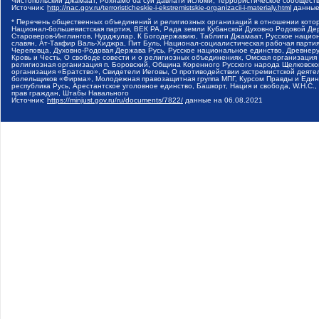
Чистопольский Джамаат, Рохнамо ба суи давлати исломи, Террористическое сообщест
Источник:
http://nac.gov.ru/terroristicheskie-i-ekstremistskie-organizacii-i-materialy.html
данные
* Перечень общественных объединений и религиозных организаций в отношении котор
Национал-большевистская партия, ВЕК РА, Рада земли Кубанской Духовно Родовой Де
Староверов-Инглингов, Нурджулар, К Богодержавию, Таблиги Джамаат, Русское наци
славян, Ат-Такфир Валь-Хиджра, Пит Буль, Национал-социалистическая рабочая парт
Череповца, Духовно-Родовая Держава Русь, Русское национальное единство, Древнер
Кровь и Честь, О свободе совести и о религиозных объединениях, Омская организаци
религиозная организация п. Боровский, Община Коренного Русского народа Щелковског
организация «Братство», Свидетели Иеговы, О противодействии экстремистской деяте
болельщиков «Фирма», Молодежная правозащитная группа МПГ, Курсом Правды и Единен
республика Русь, Арестантское уголовное единство, Башкорт, Нация и свобода, W.H.С
прав граждан, Штабы Навального
Источник:
https://minjust.gov.ru/ru/documents/7822/
данные на
06.08.2021