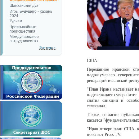
Шанхайский дух
Игры Будущего - Казань
2024
Туризм
Чрезвычайные
происшествия
Международное
сотрудничество
Все темы »
США.
Переданное иранской ст
подразумевало суверени
репараций исламской респуб
"План Ирана настаивает 
подтверждает суверенитет
снятия санкций и освоб
телеканал.
Также, согласно публика
касается "фундаментальных
"Иран отверг план США, к
поясняет Press TV.