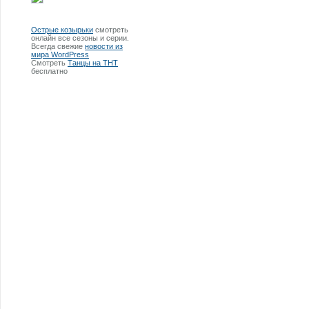
Острые козырьки
смотреть
онлайн все сезоны и серии.
Всегда свежие
новости из
мира WordPress
Смотреть
Танцы на ТНТ
бесплатно