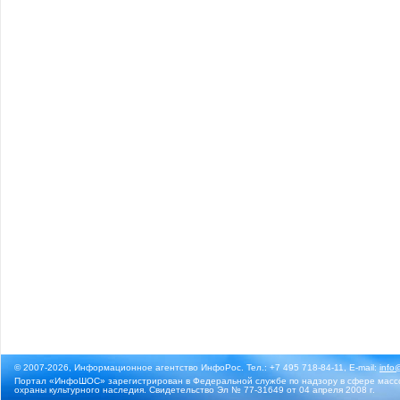
© 2007-2026, Информационное агентство ИнфоРос. Тел.: +7 495 718-84-11, E-mail:
info
Портал «ИнфоШОС» зарегистрирован в Федеральной службе по надзору в сфере массо
охраны культурного наследия. Свидетельство Эл № 77-31649 от 04 апреля 2008 г.