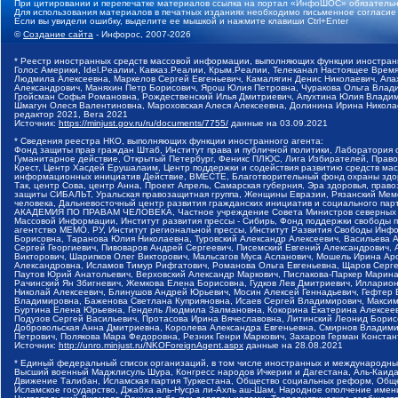
При цитировании и перепечатке материалов ссылка на портал «ИнфоШОС» обязательн
Для использования материалов в печатных изданиях необходимо письменное согласие
Если вы увидели ошибку, выделите ее мышкой и нажмите клавиши Ctrl+Enter
©
Создание сайта
- Инфорос, 2007-2026
* Реестр иностранных средств массовой информации, выполняющих функции иностранн
Голос Америки, Idel.Реалии, Кавказ.Реалии, Крым.Реалии, Телеканал Настоящее Время
Людмила Алексеевна, Маркелов Сергей Евгеньевич, Камалягин Денис Николаевич, Апах
Александрович, Маняхин Петр Борисович, Ярош Юлия Петровна, Чуракова Ольга Влади
Гройсман Софья Романовна, Рождественский Илья Дмитриевич, Апухтина Юлия Владимир
Шмагун Олеся Валентиновна, Мароховская Алеся Алексеевна, Долинина Ирина Никола
редактор 2021, Вега 2021
Источник:
https://minjust.gov.ru/ru/documents/7755/
данные на
03.09.2021
* Сведения реестра НКО, выполняющих функции иностранного агента:
Фонд защиты прав граждан Штаб, Институт права и публичной политики, Лаборатория
Гуманитарное действие, Открытый Петербург, Феникс ПЛЮС, Лига Избирателей, Правов
Крест, Центр Хасдей Ерушалаим, Центр поддержки и содействия развитию средств мас
информационных инициатив Действие, ВМЕСТЕ, Благотворительный фонд охраны здоров
Так, центр Сова, центр Анна, Проект Апрель, Самарская губерния, Эра здоровья, пр
защиты СИБАЛЬТ, Уральская правозащитная группа, Женщины Евразии, Рязанский Мемо
человека, Дальневосточный центр развития гражданских инициатив и социального пар
АКАДЕМИЯ ПО ПРАВАМ ЧЕЛОВЕКА, Частное учреждение Совета Министров северных стр
Массовой Информации, Институт развития прессы - Сибирь, Фонд поддержки свободы 
агентство МЕМО. РУ, Институт региональной прессы, Институт Развития Свободы Инф
Борисовна, Таранова Юлия Николаевна, Туровский Александр Алексеевич, Васильева 
Сергей Георгиевич, Пивоваров Андрей Сергеевич, Писемский Евгений Александрович,
Викторович, Шарипков Олег Викторович, Мальсагов Муса Асланович, Мошель Ирина Ар
Александровна, Исламов Тимур Рифгатович, Романова Ольга Евгеньевна, Щаров Серг
Паутов Юрий Анатольевич, Верховский Александр Маркович, Пислакова-Паркер Марина
Рачинский Ян Збигневич, Жемкова Елена Борисовна, Гудков Лев Дмитриевич, Иллари
Николай Алексеевич, Блинушов Андрей Юрьевич, Мосин Алексей Геннадьевич, Гефтер
Владимировна, Баженова Светлана Куприяновна, Исаев Сергей Владимирович, Максим
Буртина Елена Юрьевна, Гендель Людмила Залмановна, Кокорина Екатерина Алексеев
Подузов Сергей Васильевич, Протасова Ирина Вячеславовна, Литинский Леонид Борис
Добровольская Анна Дмитриевна, Королева Александра Евгеньевна, Смирнов Владими
Петрович, Полякова Мара Федоровна, Резник Генри Маркович, Захаров Герман Конста
Источник:
http://unro.minjust.ru/NKOForeignAgent.aspx
данные на
28.08.2021
* Единый федеральный список организаций, в том числе иностранных и международны
Высший военный Маджлисуль Шура, Конгресс народов Ичкерии и Дагестана, Аль-Каида, 
Движение Талибан, Исламская партия Туркестана, Общество социальных реформ, Общес
Исламское государство, Джабха аль-Нусра ли-Ахль аш-Шам, Народное ополчение имен