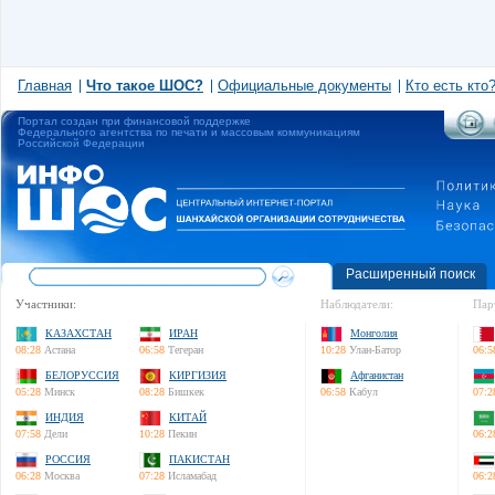
Главная
Что такое ШОС?
Официальные документы
Кто есть кто
Портал создан при финансовой поддержке
Федерального агентства по печати и массовым коммуникациям
Российской Федерации
Расширенный поиск
Участники:
Наблюдатели:
Пар
КАЗАХСТАН
ИРАН
Монголия
08:28
Астана
06:58
Тегеран
10:28
Улан-Батор
06:5
БЕЛОРУССИЯ
КИРГИЗИЯ
Афганистан
05:28
Минск
08:28
Бишкек
06:58
Кабул
07:2
ИНДИЯ
КИТАЙ
07:58
Дели
10:28
Пекин
06:2
РОССИЯ
ПАКИСТАН
06:28
Москва
07:28
Исламабад
06:2