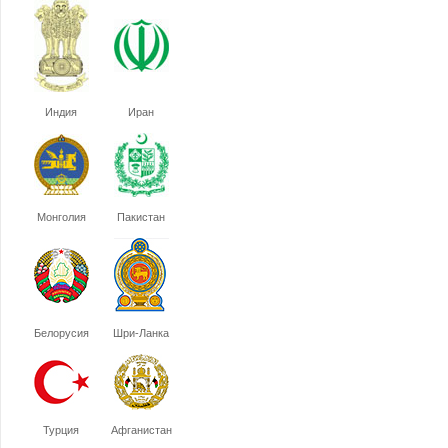
Индия
Иран
Монголия
Пакистан
Белорусия
Шри-Ланка
Турция
Афганистан