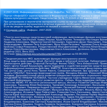
© 2007-2026, Информационное агентство ИнфоРос. Тел.: +7 495 718-84-11, E-mail:
info
Портал «ИнфоШОС» зарегистрирован в Федеральной службе по надзору в сфере массо
охраны культурного наследия. Свидетельство Эл № 77-31649 от 04 апреля 2008 г.
При цитировании и перепечатке материалов ссылка на портал «ИнфоШОС» обязательн
Для использования материалов в печатных изданиях необходимо письменное согласие
Если вы увидели ошибку, выделите ее мышкой и нажмите клавиши Ctrl+Enter
©
Создание сайта
- Инфорос, 2007-2026
* Реестр иностранных средств массовой информации, выполняющих функции иностранн
Голос Америки, Idel.Реалии, Кавказ.Реалии, Крым.Реалии, Телеканал Настоящее Время
Людмила Алексеевна, Маркелов Сергей Евгеньевич, Камалягин Денис Николаевич, Апах
Александрович, Маняхин Петр Борисович, Ярош Юлия Петровна, Чуракова Ольга Влади
Гройсман Софья Романовна, Рождественский Илья Дмитриевич, Апухтина Юлия Владимир
Шмагун Олеся Валентиновна, Мароховская Алеся Алексеевна, Долинина Ирина Никола
редактор 2021, Вега 2021
Источник:
https://minjust.gov.ru/ru/documents/7755/
данные на
03.09.2021
* Сведения реестра НКО, выполняющих функции иностранного агента:
Фонд защиты прав граждан Штаб, Институт права и публичной политики, Лаборатория
Гуманитарное действие, Открытый Петербург, Феникс ПЛЮС, Лига Избирателей, Правов
Крест, Центр Хасдей Ерушалаим, Центр поддержки и содействия развитию средств мас
информационных инициатив Действие, ВМЕСТЕ, Благотворительный фонд охраны здоров
Так, центр Сова, центр Анна, Проект Апрель, Самарская губерния, Эра здоровья, пр
защиты СИБАЛЬТ, Уральская правозащитная группа, Женщины Евразии, Рязанский Мемо
человека, Дальневосточный центр развития гражданских инициатив и социального пар
АКАДЕМИЯ ПО ПРАВАМ ЧЕЛОВЕКА, Частное учреждение Совета Министров северных стр
Массовой Информации, Институт развития прессы - Сибирь, Фонд поддержки свободы 
агентство МЕМО. РУ, Институт региональной прессы, Институт Развития Свободы Инф
Борисовна, Таранова Юлия Николаевна, Туровский Александр Алексеевич, Васильева 
Сергей Георгиевич, Пивоваров Андрей Сергеевич, Писемский Евгений Александрович,
Викторович, Шарипков Олег Викторович, Мальсагов Муса Асланович, Мошель Ирина Ар
Александровна, Исламов Тимур Рифгатович, Романова Ольга Евгеньевна, Щаров Серг
Паутов Юрий Анатольевич, Верховский Александр Маркович, Пислакова-Паркер Марина
Рачинский Ян Збигневич, Жемкова Елена Борисовна, Гудков Лев Дмитриевич, Иллари
Николай Алексеевич, Блинушов Андрей Юрьевич, Мосин Алексей Геннадьевич, Гефтер
Владимировна, Баженова Светлана Куприяновна, Исаев Сергей Владимирович, Максим
Буртина Елена Юрьевна, Гендель Людмила Залмановна, Кокорина Екатерина Алексеев
Подузов Сергей Васильевич, Протасова Ирина Вячеславовна, Литинский Леонид Борис