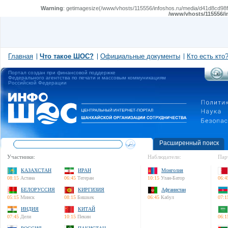
Warning
: getimagesize(/www/vhosts/115556/infoshos.ru/media/d41d8cd98f0
/www/vhosts/115556/i
Главная
Что такое ШОС?
Официальные документы
Кто есть кто
Портал создан при финансовой поддержке
Федерального агентства по печати и массовым коммуникациям
Российской Федерации
Расширенный поиск
Участники:
Наблюдатели:
Пар
КАЗАХСТАН
ИРАН
Монголия
08:15
Астана
06:45
Тегеран
10:15
Улан-Батор
06:4
БЕЛОРУССИЯ
КИРГИЗИЯ
Афганистан
05:15
Минск
08:15
Бишкек
06:45
Кабул
07:1
ИНДИЯ
КИТАЙ
07:45
Дели
10:15
Пекин
06:1