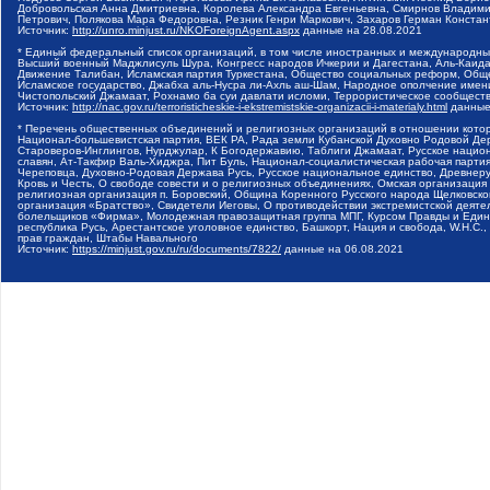
Добровольская Анна Дмитриевна, Королева Александра Евгеньевна, Смирнов Владими
Петрович, Полякова Мара Федоровна, Резник Генри Маркович, Захаров Герман Конста
Источник:
http://unro.minjust.ru/NKOForeignAgent.aspx
данные на
28.08.2021
* Единый федеральный список организаций, в том числе иностранных и международны
Высший военный Маджлисуль Шура, Конгресс народов Ичкерии и Дагестана, Аль-Каида, 
Движение Талибан, Исламская партия Туркестана, Общество социальных реформ, Общес
Исламское государство, Джабха аль-Нусра ли-Ахль аш-Шам, Народное ополчение имен
Чистопольский Джамаат, Рохнамо ба суи давлати исломи, Террористическое сообщест
Источник:
http://nac.gov.ru/terroristicheskie-i-ekstremistskie-organizacii-i-materialy.html
данные
* Перечень общественных объединений и религиозных организаций в отношении котор
Национал-большевистская партия, ВЕК РА, Рада земли Кубанской Духовно Родовой Де
Староверов-Инглингов, Нурджулар, К Богодержавию, Таблиги Джамаат, Русское наци
славян, Ат-Такфир Валь-Хиджра, Пит Буль, Национал-социалистическая рабочая парт
Череповца, Духовно-Родовая Держава Русь, Русское национальное единство, Древнер
Кровь и Честь, О свободе совести и о религиозных объединениях, Омская организаци
религиозная организация п. Боровский, Община Коренного Русского народа Щелковског
организация «Братство», Свидетели Иеговы, О противодействии экстремистской деяте
болельщиков «Фирма», Молодежная правозащитная группа МПГ, Курсом Правды и Единен
республика Русь, Арестантское уголовное единство, Башкорт, Нация и свобода, W.H.С
прав граждан, Штабы Навального
Источник:
https://minjust.gov.ru/ru/documents/7822/
данные на
06.08.2021