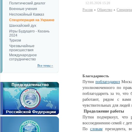
Политический диалог
12.05.2026 15:20
Военные учения
Россия
Общество
Спецопера
Неспокойный Кавказ
Спецоперация на Украине
Шанхайский дух
Игры Будущего - Казань
2024
Туризм
Чрезвычайные
происшествия
Международное
сотрудничество
Все темы »
Благодарность
Путин
поблагодарил
Москал
уполномоченного по права
поблагодарить за то, что 
работают, рядом с вам
чувствительных для людей 
Продолжение работы
Путин подчеркнул, что 
воссоединению семей с де
По
словам
президента, в