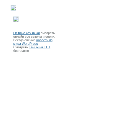
Острые козырьки
смотреть
онлайн все сезоны и серии.
Всегда свежие
новости из
мира WordPress
Смотреть
Танцы на ТНТ
бесплатно