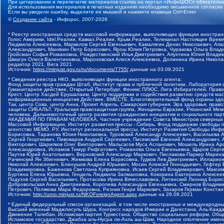
При цитировании и перепечатке материалов ссылка на портал «ИнфоШОС» обязательн
Для использования материалов в печатных изданиях необходимо письменное согласие
Если вы увидели ошибку, выделите ее мышкой и нажмите клавиши Ctrl+Enter
©
Создание сайта
- Инфорос, 2007-2026
* Реестр иностранных средств массовой информации, выполняющих функции иностранн
Голос Америки, Idel.Реалии, Кавказ.Реалии, Крым.Реалии, Телеканал Настоящее Время
Людмила Алексеевна, Маркелов Сергей Евгеньевич, Камалягин Денис Николаевич, Апах
Александрович, Маняхин Петр Борисович, Ярош Юлия Петровна, Чуракова Ольга Влади
Гройсман Софья Романовна, Рождественский Илья Дмитриевич, Апухтина Юлия Владимир
Шмагун Олеся Валентиновна, Мароховская Алеся Алексеевна, Долинина Ирина Никола
редактор 2021, Вега 2021
Источник:
https://minjust.gov.ru/ru/documents/7755/
данные на
03.09.2021
* Сведения реестра НКО, выполняющих функции иностранного агента:
Фонд защиты прав граждан Штаб, Институт права и публичной политики, Лаборатория
Гуманитарное действие, Открытый Петербург, Феникс ПЛЮС, Лига Избирателей, Правов
Крест, Центр Хасдей Ерушалаим, Центр поддержки и содействия развитию средств мас
информационных инициатив Действие, ВМЕСТЕ, Благотворительный фонд охраны здоров
Так, центр Сова, центр Анна, Проект Апрель, Самарская губерния, Эра здоровья, пр
защиты СИБАЛЬТ, Уральская правозащитная группа, Женщины Евразии, Рязанский Мемо
человека, Дальневосточный центр развития гражданских инициатив и социального пар
АКАДЕМИЯ ПО ПРАВАМ ЧЕЛОВЕКА, Частное учреждение Совета Министров северных стр
Массовой Информации, Институт развития прессы - Сибирь, Фонд поддержки свободы 
агентство МЕМО. РУ, Институт региональной прессы, Институт Развития Свободы Инф
Борисовна, Таранова Юлия Николаевна, Туровский Александр Алексеевич, Васильева 
Сергей Георгиевич, Пивоваров Андрей Сергеевич, Писемский Евгений Александрович,
Викторович, Шарипков Олег Викторович, Мальсагов Муса Асланович, Мошель Ирина Ар
Александровна, Исламов Тимур Рифгатович, Романова Ольга Евгеньевна, Щаров Серг
Паутов Юрий Анатольевич, Верховский Александр Маркович, Пислакова-Паркер Марина
Рачинский Ян Збигневич, Жемкова Елена Борисовна, Гудков Лев Дмитриевич, Иллари
Николай Алексеевич, Блинушов Андрей Юрьевич, Мосин Алексей Геннадьевич, Гефтер
Владимировна, Баженова Светлана Куприяновна, Исаев Сергей Владимирович, Максим
Буртина Елена Юрьевна, Гендель Людмила Залмановна, Кокорина Екатерина Алексеев
Подузов Сергей Васильевич, Протасова Ирина Вячеславовна, Литинский Леонид Борис
Добровольская Анна Дмитриевна, Королева Александра Евгеньевна, Смирнов Владими
Петрович, Полякова Мара Федоровна, Резник Генри Маркович, Захаров Герман Конста
Источник:
http://unro.minjust.ru/NKOForeignAgent.aspx
данные на
28.08.2021
* Единый федеральный список организаций, в том числе иностранных и международны
Высший военный Маджлисуль Шура, Конгресс народов Ичкерии и Дагестана, Аль-Каида, 
Движение Талибан, Исламская партия Туркестана, Общество социальных реформ, Общес
Исламское государство, Джабха аль-Нусра ли-Ахль аш-Шам, Народное ополчение имен