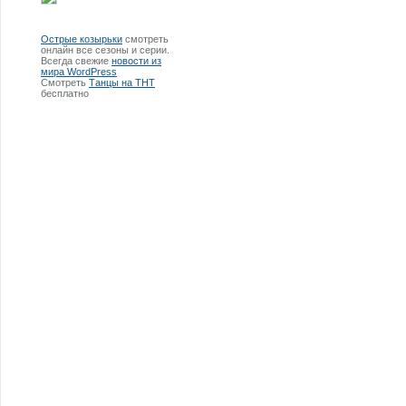
Острые козырьки
смотреть
онлайн все сезоны и серии.
Всегда свежие
новости из
мира WordPress
Смотреть
Танцы на ТНТ
бесплатно