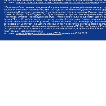
Чистопольский Джамаат, Рохнамо ба суи давлати исломи, Террористическое сообщест
Источник:
http://nac.gov.ru/terroristicheskie-i-ekstremistskie-organizacii-i-materialy.html
данные
* Перечень общественных объединений и религиозных организаций в отношении котор
Национал-большевистская партия, ВЕК РА, Рада земли Кубанской Духовно Родовой Де
Староверов-Инглингов, Нурджулар, К Богодержавию, Таблиги Джамаат, Русское наци
славян, Ат-Такфир Валь-Хиджра, Пит Буль, Национал-социалистическая рабочая парт
Череповца, Духовно-Родовая Держава Русь, Русское национальное единство, Древнер
Кровь и Честь, О свободе совести и о религиозных объединениях, Омская организаци
религиозная организация п. Боровский, Община Коренного Русского народа Щелковског
организация «Братство», Свидетели Иеговы, О противодействии экстремистской деяте
болельщиков «Фирма», Молодежная правозащитная группа МПГ, Курсом Правды и Единен
республика Русь, Арестантское уголовное единство, Башкорт, Нация и свобода, W.H.С
прав граждан, Штабы Навального
Источник:
https://minjust.gov.ru/ru/documents/7822/
данные на
06.08.2021