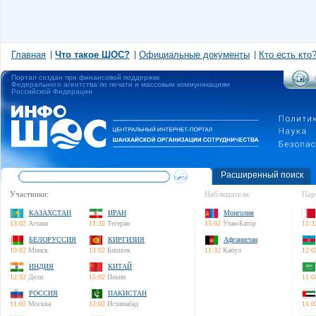
Главная
Что такое ШОС?
Официальные документы
Кто есть кто
Портал создан при финансовой поддержке
Федерального агентства по печати и массовым коммуникациям
Российской Федерации
Расширенный поиск
Участники:
Наблюдатели:
Пар
КАЗАХСТАН
ИРАН
Монголия
13:02
Астана
11:32
Тегеран
15:02
Улан-Батор
11:3
БЕЛОРУССИЯ
КИРГИЗИЯ
Афганистан
10:02
Минск
13:02
Бишкек
11:32
Кабул
12:0
ИНДИЯ
КИТАЙ
12:32
Дели
15:02
Пекин
11:0
РОССИЯ
ПАКИСТАН
11:02
Москва
12:02
Исламабад
11:0