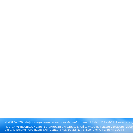
© 2007-2026, Информационное агентство ИнфоРос. Тел.: +7 495 718-84-11, E-mail:
info
Портал «ИнфоШОС» зарегистрирован в Федеральной службе по надзору в сфере массо
охраны культурного наследия. Свидетельство Эл № 77-31649 от 04 апреля 2008 г.