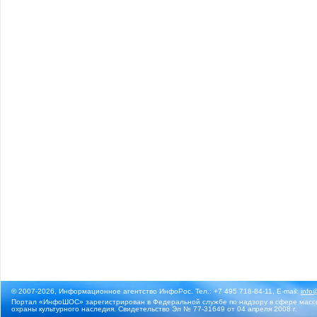
© 2007-2026, Информационное агентство ИнфоРос. Тел.: +7 495 718-84-11, E-mail:
info
Портал «ИнфоШОС» зарегистрирован в Федеральной службе по надзору в сфере массо
охраны культурного наследия. Свидетельство Эл № 77-31649 от 04 апреля 2008 г.