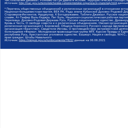
Чистопольский Джамаат, Рохнамо ба суи давлати исломи, Террористическое сообщест
Источник:
http://nac.gov.ru/terroristicheskie-i-ekstremistskie-organizacii-i-materialy.html
данные
* Перечень общественных объединений и религиозных организаций в отношении котор
Национал-большевистская партия, ВЕК РА, Рада земли Кубанской Духовно Родовой Де
Староверов-Инглингов, Нурджулар, К Богодержавию, Таблиги Джамаат, Русское наци
славян, Ат-Такфир Валь-Хиджра, Пит Буль, Национал-социалистическая рабочая парт
Череповца, Духовно-Родовая Держава Русь, Русское национальное единство, Древнер
Кровь и Честь, О свободе совести и о религиозных объединениях, Омская организаци
религиозная организация п. Боровский, Община Коренного Русского народа Щелковског
организация «Братство», Свидетели Иеговы, О противодействии экстремистской деяте
болельщиков «Фирма», Молодежная правозащитная группа МПГ, Курсом Правды и Единен
республика Русь, Арестантское уголовное единство, Башкорт, Нация и свобода, W.H.С
прав граждан, Штабы Навального
Источник:
https://minjust.gov.ru/ru/documents/7822/
данные на
06.08.2021