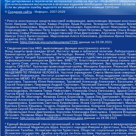
При цитировании и перепечатке материалов ссылка на портал «ИнфоШОС» обязательн
Для использования материалов в печатных изданиях необходимо письменное согласие
Если вы увидели ошибку, выделите ее мышкой и нажмите клавиши Ctrl+Enter
©
Создание сайта
- Инфорос, 2007-2026
* Реестр иностранных средств массовой информации, выполняющих функции иностранн
Голос Америки, Idel.Реалии, Кавказ.Реалии, Крым.Реалии, Телеканал Настоящее Время
Людмила Алексеевна, Маркелов Сергей Евгеньевич, Камалягин Денис Николаевич, Апах
Александрович, Маняхин Петр Борисович, Ярош Юлия Петровна, Чуракова Ольга Влади
Гройсман Софья Романовна, Рождественский Илья Дмитриевич, Апухтина Юлия Владимир
Шмагун Олеся Валентиновна, Мароховская Алеся Алексеевна, Долинина Ирина Никола
редактор 2021, Вега 2021
Источник:
https://minjust.gov.ru/ru/documents/7755/
данные на
03.09.2021
* Сведения реестра НКО, выполняющих функции иностранного агента:
Фонд защиты прав граждан Штаб, Институт права и публичной политики, Лаборатория
Гуманитарное действие, Открытый Петербург, Феникс ПЛЮС, Лига Избирателей, Правов
Крест, Центр Хасдей Ерушалаим, Центр поддержки и содействия развитию средств мас
информационных инициатив Действие, ВМЕСТЕ, Благотворительный фонд охраны здоров
Так, центр Сова, центр Анна, Проект Апрель, Самарская губерния, Эра здоровья, пр
защиты СИБАЛЬТ, Уральская правозащитная группа, Женщины Евразии, Рязанский Мемо
человека, Дальневосточный центр развития гражданских инициатив и социального пар
АКАДЕМИЯ ПО ПРАВАМ ЧЕЛОВЕКА, Частное учреждение Совета Министров северных стр
Массовой Информации, Институт развития прессы - Сибирь, Фонд поддержки свободы 
агентство МЕМО. РУ, Институт региональной прессы, Институт Развития Свободы Инф
Борисовна, Таранова Юлия Николаевна, Туровский Александр Алексеевич, Васильева 
Сергей Георгиевич, Пивоваров Андрей Сергеевич, Писемский Евгений Александрович,
Викторович, Шарипков Олег Викторович, Мальсагов Муса Асланович, Мошель Ирина Ар
Александровна, Исламов Тимур Рифгатович, Романова Ольга Евгеньевна, Щаров Серг
Паутов Юрий Анатольевич, Верховский Александр Маркович, Пислакова-Паркер Марина
Рачинский Ян Збигневич, Жемкова Елена Борисовна, Гудков Лев Дмитриевич, Иллари
Николай Алексеевич, Блинушов Андрей Юрьевич, Мосин Алексей Геннадьевич, Гефтер
Владимировна, Баженова Светлана Куприяновна, Исаев Сергей Владимирович, Максим
Буртина Елена Юрьевна, Гендель Людмила Залмановна, Кокорина Екатерина Алексеев
Подузов Сергей Васильевич, Протасова Ирина Вячеславовна, Литинский Леонид Борис
Добровольская Анна Дмитриевна, Королева Александра Евгеньевна, Смирнов Владими
Петрович, Полякова Мара Федоровна, Резник Генри Маркович, Захаров Герман Конста
Источник:
http://unro.minjust.ru/NKOForeignAgent.aspx
данные на
28.08.2021
* Единый федеральный список организаций, в том числе иностранных и международны
Высший военный Маджлисуль Шура, Конгресс народов Ичкерии и Дагестана, Аль-Каида, 
Движение Талибан, Исламская партия Туркестана, Общество социальных реформ, Общес
Исламское государство, Джабха аль-Нусра ли-Ахль аш-Шам, Народное ополчение имен