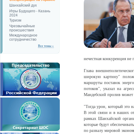
Шанхайский дух
Игры Будущего - Казань
2024
Туризм
Чрезвычайные
происшествия
Международное
сотрудничество
Все темы »
нечестная конкуренция не 
Глава внешнеполитическо
широкую картину" полож
маршруты поставок энерго
потоков", указал на агре
Мандебский пролив может 
"Тогда урон, который это н
В этой связи и в наших о
рамках Шанхайской орган
которые будут обеспечиват
по развалу мировой эконо