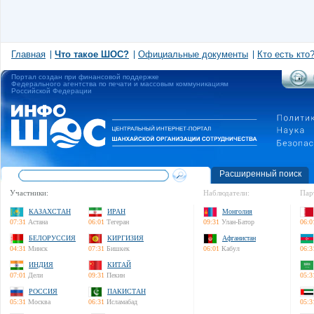
Главная
Что такое ШОС?
Официальные документы
Кто есть кто
Портал создан при финансовой поддержке
Федерального агентства по печати и массовым коммуникациям
Российской Федерации
Расширенный поиск
Участники:
Наблюдатели:
Пар
КАЗАХСТАН
ИРАН
Монголия
07:31
Астана
06:01
Тегеран
09:31
Улан-Батор
06:0
БЕЛОРУССИЯ
КИРГИЗИЯ
Афганистан
04:31
Минск
07:31
Бишкек
06:01
Кабул
06:3
ИНДИЯ
КИТАЙ
07:01
Дели
09:31
Пекин
05:3
РОССИЯ
ПАКИСТАН
05:31
Москва
06:31
Исламабад
05:3