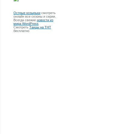
Острые козырьки
смотреть
онлайн все сезоны и серии.
Всегда свежие
новости из
мира WordPress
Смотреть
Танцы на ТНТ
бесплатно